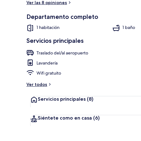
Ver las 8 opiniones
Departamento completo
Vista desde l
1 habitación
1 baño
Servicios principales
Traslado del/al aeropuerto
Lavandería
Wifi gratuito
Ver todos
Servicios principales
(8)
Siéntete como en casa
(6)