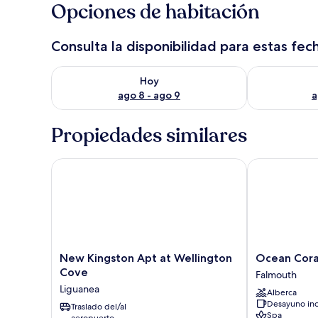
Opciones de habitación
Consulta la disponibilidad para estas fec
Consulta la disponibilidad para hoy ago 8 - ago 9
Consulta la d
Hoy
ago 8 - ago 9
a
Propiedades similares
New Kingston Apt at Wellington Cove
Ocean Coral Sp
New
Ocean
New Kingston Apt at Wellington
Ocean Coral 
Kingston
Coral
Cove
Falmouth
Apt
Spring
Liguanea
Alberca
at
-
Desayuno inc
Wellington
Traslado del/al
All
Spa