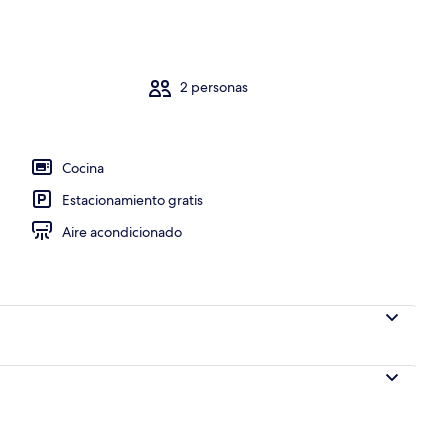
a habitación
2 personas
Cocina
Estacionamiento gratis
Aire acondicionado