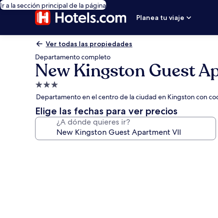
Ir a la sección principal de la página
Planea tu viaje
Ver todas las propiedades
Departamento completo
New Kingston Guest Ap
Propiedad
de
Departamento en el centro de la ciudad en Kingston con co
3.0
Elige las fechas para ver precios
estrellas
¿A dónde quieres ir?
Galería
de
fotos
de
New