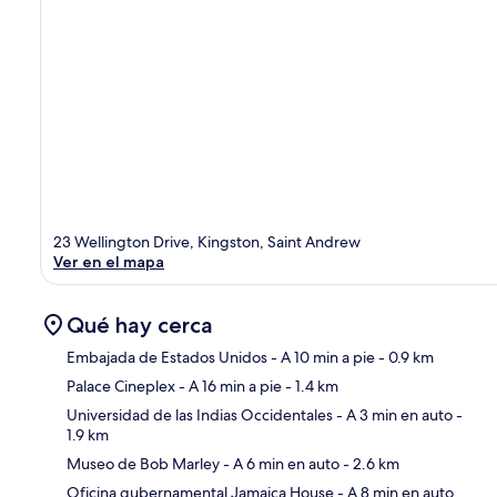
23 Wellington Drive, Kingston, Saint Andrew
Ver en el mapa
Qué hay cerca
Embajada de Estados Unidos
- A 10 min a pie
- 0.9 km
Palace Cineplex
- A 16 min a pie
- 1.4 km
Sec
Universidad de las Indias Occidentales
- A 3 min en auto
-
1.9 km
Museo de Bob Marley
- A 6 min en auto
- 2.6 km
Oficina gubernamental Jamaica House
- A 8 min en auto