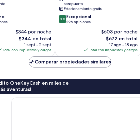
Montego
nto
aeropuerto
Bay
Estacionamiento gratis
9.6
no
Excepcional
9.6
de
iones
296 opiniones
10,
$344 por noche
$603 por noche
Excepcional,
El
El
$344 en total
$672 en total
296
precio
precio
opiniones
1 sept - 2 sept
17 ago - 18 ago
actual
actual
Total con impuestos y cargos
Total con impuestos y cargos
es
es
de
de
Comparar propiedades similares
$344
$672
rédito OneKeyCash en miles de
ás aventuras!