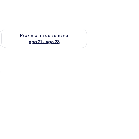
fin de semana ago 14 - ago 16
Consulta la disponibilidad para el próximo fin de semana ago
Próximo fin de semana
ago 21 - ago 23