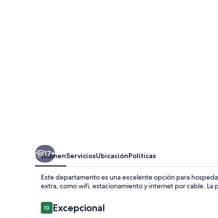
Kingston
Guest
Apartment
VII
17+
Resumen
Servicios
Ubicación
Políticas
Este departamento es una excelente opción para hospedars
extra, como wifi, estacionamiento y internet por cable. La p
Opiniones
Excepcional
10
10 de 10,