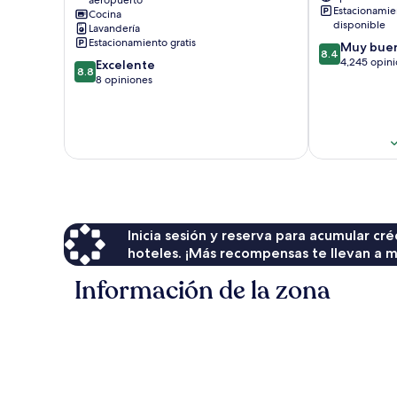
aeropuerto
Cove
Inclusive
Estacionamie
Cocina
Liguanea
Falmouth
disponible
Lavandería
Estacionamiento gratis
8.4
Muy bue
8.4
de
4,245 opin
8.8
Excelente
8.8
10,
de
8 opiniones
Muy
10,
bueno,
Excelente,
4,245
8
opiniones
opiniones
Inicia sesión y reserva para acumular c
hoteles. ¡Más recompensas te llevan a m
Información de la zona