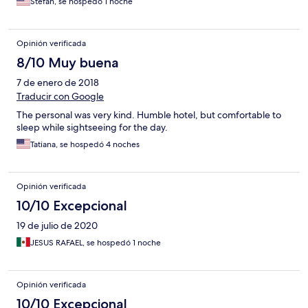
Stefan, se hospedó 1 noche
only issue was the noise from the bars. I knew we were close
and we'd hear them, but I didn't expect the noise to invade the
room that badly, or for that late into the night.
Opinión verificada
8/10 Muy buena
7 de enero de 2018
Traducir con Google
The personal was very kind. Humble hotel, but comfortable to
sleep while sightseeing for the day.
Tatiana, se hospedó 4 noches
Opinión verificada
10/10 Excepcional
19 de julio de 2020
JESUS RAFAEL, se hospedó 1 noche
Opinión verificada
10/10 Excepcional