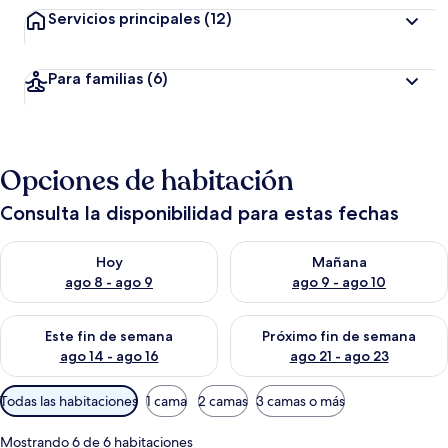
Servicios principales
(12)
Para familias
(6)
Opciones de habitación
Consulta la disponibilidad para estas fechas
Consulta la disponibilidad para hoy ago 8 - ago 9
Consulta la disponibilidad pa
Hoy
Mañana
ago 8 - ago 9
ago 9 - ago 10
Consulta la disponibilidad para este fin de semana ago 14 - ag
Consulta la disponibilidad pa
Este fin de semana
Próximo fin de semana
ago 14 - ago 16
ago 21 - ago 23
Filtros
Todas las habitaciones
1 cama
2 camas
3 camas o más
disponibles
para
Mostrando 6 de 6 habitaciones