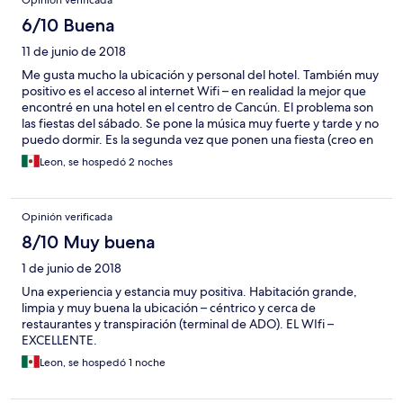
Opinión verificada
6/10 Buena
11 de junio de 2018
Me gusta mucho la ubicación y personal del hotel. También muy
positivo es el acceso al internet Wifi – en realidad la mejor que
encontré en una hotel en el centro de Cancún. El problema son
las fiestas del sábado. Se pone la música muy fuerte y tarde y no
puedo dormir. Es la segunda vez que ponen una fiesta (creo en
el techo del hotel) y no me deja dormir. Entonces si necesitas
Leon, se hospedó 2 noches
una habitación (sábado en la noche) y necesitas dormir – mejor
de esconder otra. :(
Opinión verificada
8/10 Muy buena
1 de junio de 2018
Una experiencia y estancia muy positiva. Habitación grande,
limpia y muy buena la ubicación – céntrico y cerca de
restaurantes y transpiración (terminal de ADO). EL WIfi –
EXCELLENTE.
Leon, se hospedó 1 noche