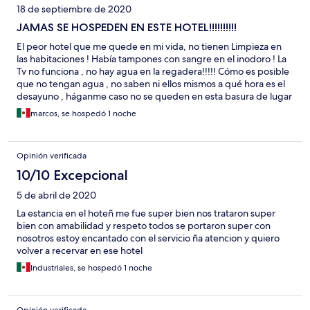
18 de septiembre de 2020
JAMAS SE HOSPEDEN EN ESTE HOTEL!!!!!!!!!!
El peor hotel que me quede en mi vida, no tienen Limpieza en
las habitaciones ! Había tampones con sangre en el inodoro ! La
Tv no funciona , no hay agua en la regadera!!!!! Cómo es posible
que no tengan agua , no saben ni ellos mismos a qué hora es el
desayuno , háganme caso no se queden en esta basura de lugar
! Hay cucarachas en los baños , el manager cubano súper
marcos, se hospedó 1 noche
grosero y prepotente cuando le comentamos no nos quisieron
apoyar en nada , sabanas sucias , en verdad eviten esta
propiedad a toda costa ! Creo que ni merece estar este hotel en
Opinión verificada
esta página web
10/10 Excepcional
5 de abril de 2020
La estancia en el hoteñ me fue super bien nos trataron super
bien con amabilidad y respeto todos se portaron super con
nosotros estoy encantado con el servicio ña atencion y quiero
volver a recervar en ese hotel
Industriales, se hospedó 1 noche