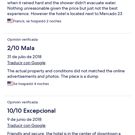
when it rained hard and the shower didn't evacuate water.
Nothing unreasonable given the price but just not the best
experience. However the hotel is located next to Mercado 23
which is awesome to visit and near the main ADO bus station
Francis, se hospedó 2 noches
which is highly convenient
Opinión verificada
2/10 Mala
31 de julio de 2018
Traducir con Google
The actual property and conditions did not matched the online
advertisements and photos. The place is a dump.
Se hospedó 4 noches
Opinión verificada
10/10 Excepcional
9 de junio de 2018
Traducir con Google
Friendly and secure, the hotel is in the center of downtown a