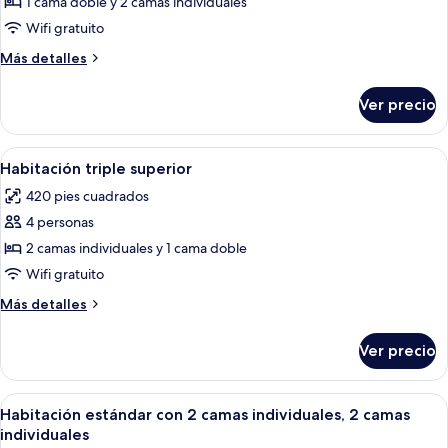
Suite
1 cama doble y 2 camas individuales
familiar,
Wifi gratuito
2
Más
Más detalles
habitaciones
detalles
sobre
Ver precio
Suite
familiar,
2
Abrir
Caja de seguridad en la habitación y 
4
habitaciones
Habitación triple superior
todas
420 pies cuadrados
las
4 personas
fotos
de
2 camas individuales y 1 cama doble
Habitación
Wifi gratuito
triple
Más
Más detalles
superior
detalles
sobre
Ver precio
Habitación
triple
superior
Abrir
Caja de seguridad en la habitación y 
5
Habitación estándar con 2 camas individuales, 2 camas
todas
individuales