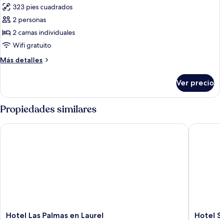
las
323 pies cuadrados
fotos
2 personas
de
2 camas individuales
Habitación
estándar
Wifi gratuito
con
Más
Más detalles
2
detalles
sobre
camas
Ver precio
Habitación
individuales,
estándar
2
con
Propiedades similares
camas
2
camas
individuales
Hotel Las Palmas en Laurel
Hotel So
individuales,
2
camas
individuales
Hotel
Hotel
Hotel Las Palmas en Laurel
Hotel 