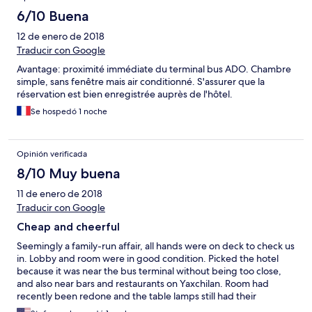
6/10 Buena
12 de enero de 2018
Traducir con Google
Avantage: proximité immédiate du terminal bus ADO. Chambre
simple, sans fenêtre mais air conditionné. S'assurer que la
réservation est bien enregistrée auprès de l'hôtel.
Se hospedó 1 noche
Opinión verificada
8/10 Muy buena
11 de enero de 2018
Traducir con Google
Cheap and cheerful
Seemingly a family-run affair, all hands were on deck to check us
in. Lobby and room were in good condition. Picked the hotel
because it was near the bus terminal without being too close,
and also near bars and restaurants on Yaxchilan. Room had
recently been redone and the table lamps still had their
wrapping on them. Saw one tiny cucaracha but no biggie. The