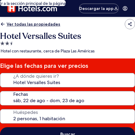
Ir a la sección principal de la página
Descargar la app
Ver todas las propiedades
Hotel Versalles Suites
Propiedad
de
Hotel con restaurante, cerca de Plaza Las Américas
2.5
estrellas
Elige las fechas para ver precios
¿A dónde quieres ir?
Fechas
Huéspedes
Buscar