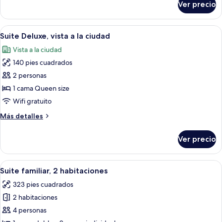
Ver precio
Habitación
triple
básica
Abrir
Caja de seguridad en la habitación y 
8
Suite Deluxe, vista a la ciudad
todas
Vista a la ciudad
las
140 pies cuadrados
fotos
de
2 personas
Suite
1 cama Queen size
Deluxe,
Wifi gratuito
vista
Más
Más detalles
a
detalles
la
sobre
Ver precio
Suite
ciudad
Deluxe,
vista
Abrir
Caja de seguridad en la habitación y 
4
a
Suite familiar, 2 habitaciones
todas
la
323 pies cuadrados
ciudad
las
2 habitaciones
fotos
de
4 personas