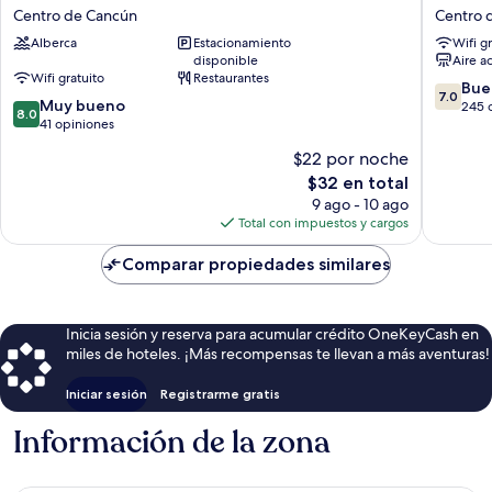
Las
Soberan
Centro de Cancún
Centro 
Palmas
Centro
Alberca
Estacionamiento
Wifi g
en
de
disponible
Aire a
Laurel
Cancún
Wifi gratuito
Restaurantes
Centro
7.0
Bue
7.0
8.0
de
Muy bueno
de
245 
8.0
de
Cancún
41 opiniones
10,
10,
Bueno,
$22 por noche
Muy
245
El
$32 en total
bueno,
opinion
precio
41
9 ago - 10 ago
actual
opiniones
Total con impuestos y cargos
es
de
Comparar propiedades similares
$32
Inicia sesión y reserva para acumular crédito OneKeyCash en
miles de hoteles. ¡Más recompensas te llevan a más aventuras!
Iniciar sesión
Registrarme gratis
Información de la zona