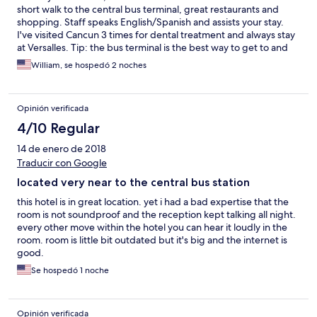
short walk to the central bus terminal, great restaurants and
shopping. Staff speaks English/Spanish and assists your stay.
I've visited Cancun 3 times for dental treatment and always stay
at Versalles. Tip: the bus terminal is the best way to get to and
from the airport on a non-stop, modern express bus. Pickup and
William, se hospedó 2 noches
delivery in front of all airport terminals. Ticket costs $4. No
charge for luggage. Or hop a bus to anywhere in Mexico.
William
Opinión verificada
4/10 Regular
14 de enero de 2018
Traducir con Google
located very near to the central bus station
this hotel is in great location. yet i had a bad expertise that the
room is not soundproof and the reception kept talking all night.
every other move within the hotel you can hear it loudly in the
room. room is little bit outdated but it's big and the internet is
good.
Se hospedó 1 noche
Opinión verificada