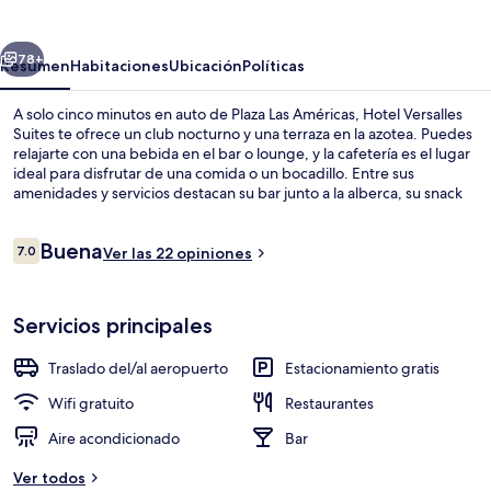
Suites
erior
Siguiente
78+
Resumen
Habitaciones
Ubicación
Políticas
A solo cinco minutos en auto de Plaza Las Américas, Hotel Versalles
Suites te ofrece un club nocturno y una terraza en la azotea. Puedes
relajarte con una bebida en el bar o lounge, y la cafetería es el lugar
ideal para disfrutar de una comida o un bocadillo. Entre sus
amenidades y servicios destacan su bar junto a la alberca, su snack
bar o deli y su terraza.
Opiniones
Buena
7.0
Ver las 22 opiniones
7.0 de 10,
Detalle interior
Servicios principales
Traslado del/al aeropuerto
Estacionamiento gratis
Wifi gratuito
Restaurantes
Aire acondicionado
Bar
Ver todos