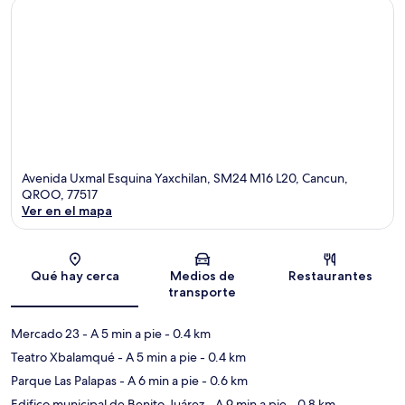
Avenida Uxmal Esquina Yaxchilan, SM24 M16 L20, Cancun,
QROO, 77517
Ver en el mapa
Sección del mapa
Qué hay cerca
Medios de
Restaurantes
transporte
Mercado 23
- A 5 min a pie
- 0.4 km
Teatro Xbalamqué
- A 5 min a pie
- 0.4 km
Parque Las Palapas
- A 6 min a pie
- 0.6 km
Edifico municipal de Benito Juárez
- A 9 min a pie
- 0.8 km