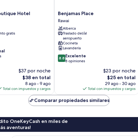
Benjamas
outique Hotel
Benjamas Place
Place
Rawai
Rawai
Alberca
to gratis
Traslado del/al
aeropuerto
Cocineta
Lavandería
nal
8.8
Excelente
s
8.8
de
8 opiniones
10,
$37 por noche
$23 por noche
Excelente,
El
El
$38 en total
$25 en total
8
precio
precio
opiniones
8 ago - 9 ago
29 ago - 30 ago
actual
actual
Total con impuestos y cargos
Total con impuestos y cargos
es
es
de
de
Comparar propiedades similares
$38
$25
rédito OneKeyCash en miles de
ás aventuras!