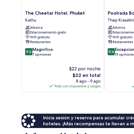
The
Poolrada
The Cheetar Hotel, Phuket
Poolrada B
Cheetar
Boutique
Kathu
Thep Krasattri
Hotel,
Hotel
Alberca
Alberca
Phuket
Thep
Estacionamiento gratis
Estacionamien
Kathu
Krasattri
Wifi gratuito
Wifi gratuito
Restaurantes
Restaurantes
9.2
9.4
Magnífico
Excepcio
9.2
9.4
de
de
7 opiniones
19 opinione
10,
10,
Magnífico,
Excepcional,
$22 por noche
7
19
El
$22 en total
opiniones
opiniones
precio
8 ago - 9 ago
actual
Total con impuestos y cargos
es
de
$22
Inicia sesión y reserva para acumular c
hoteles. ¡Más recompensas te llevan a m