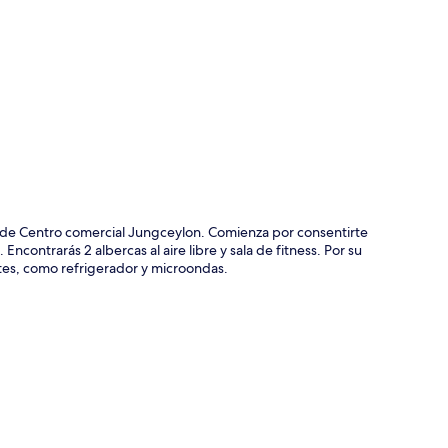
ción del mapa
y de Centro comercial Jungceylon. Comienza por consentirte
ncontrarás 2 albercas al aire libre y sala de fitness. Por su
tes, como refrigerador y microondas.