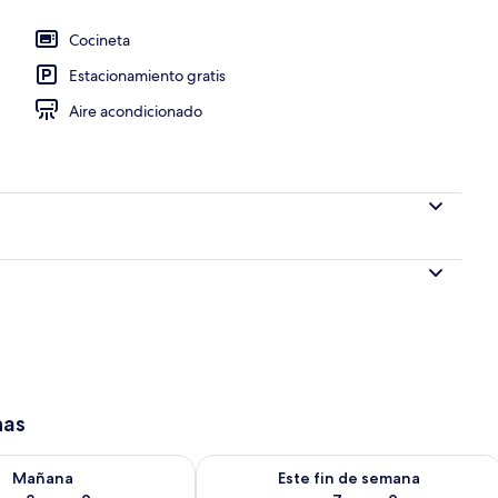
Cocineta
Estacionamiento gratis
la habitación
Aire acondicionado
has
isponibilidad para mañana ago 8 - ago 9
Consulta la disponibilidad para este 
Mañana
Este fin de semana