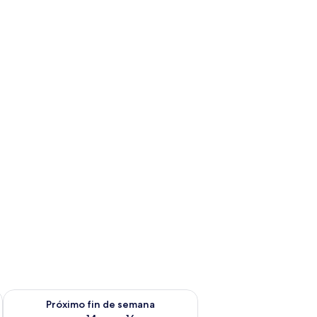
fin de semana ago 7 - ago 9
Consulta la disponibilidad para el próximo fin de semana ago 
Próximo fin de semana