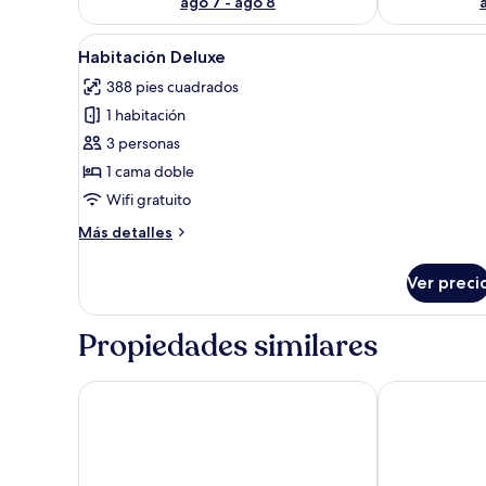
ago 7 - ago 8
Abrir
Una cama bien hecha con ropa 
17
Habitación Deluxe
todas
388 pies cuadrados
las
1 habitación
fotos
de
3 personas
Habitación
1 cama doble
Deluxe
Wifi gratuito
Más
Más detalles
detalles
sobre
Ver preci
Habitación
Deluxe
Propiedades similares
The Cheetar Hotel, Phuket
Poolrada Bou