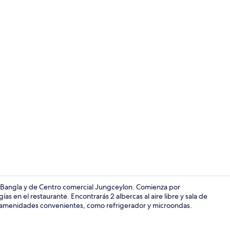
Gimnasio
e Bangla y de Centro comercial Jungceylon. Comienza por
s en el restaurante. Encontrarás 2 albercas al aire libre y sala de
 y amenidades convenientes, como refrigerador y microondas.
2 albercas al 