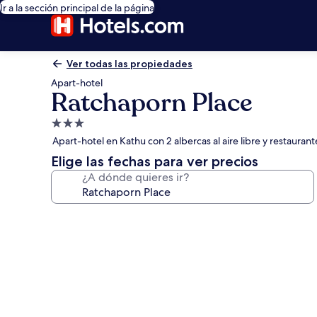
Ir a la sección principal de la página
Ver todas las propiedades
Apart-hotel
Ratchaporn Place
Propiedad
de
Apart-hotel en Kathu con 2 albercas al aire libre y restaurant
3.0
Elige las fechas para ver precios
estrellas
¿A dónde quieres ir?
Galería
de
fotos
de
Ratchaporn