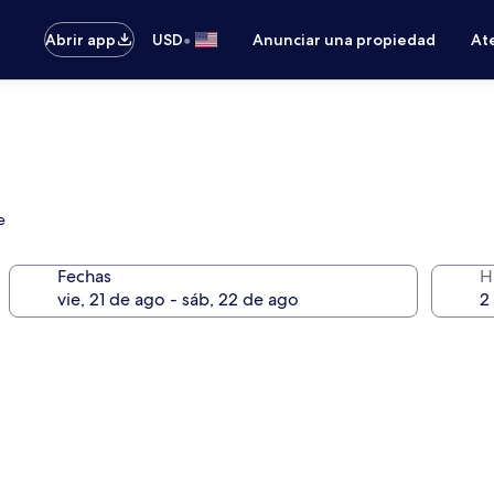
•
Abrir app
USD
Anunciar una propiedad
Ate
e
Fechas
H