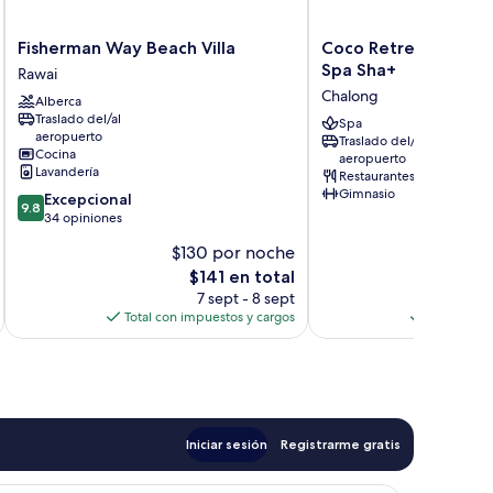
Fisherman
Coco
Fisherman Way Beach Villa
Coco Retreat Phuket
Way
Retreat
Spa Sha+
Rawai
Beach
Phuket
Chalong
Alberca
Villa
Resort
Traslado del/al
Rawai
and
Spa
aeropuerto
Traslado del/al
Spa
Cocina
aeropuerto
Sha+
Lavandería
Restaurantes
Chalong
Gimnasio
9.8
Excepcional
9.8
de
34 opiniones
10,
$130 por noche
$
Excepcional,
El
$141 en total
34
precio
opiniones
7 sept - 8 sept
actual
Total con impuestos y cargos
Total con 
es
de
$141
Iniciar sesión
Registrarme gratis