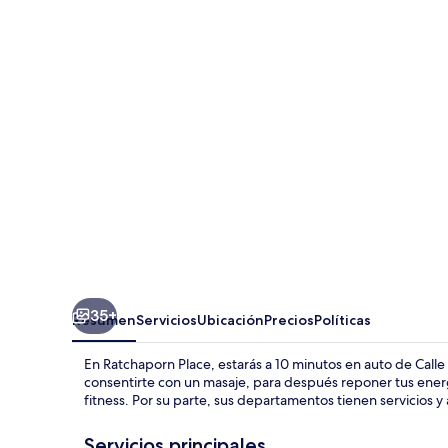
Place
35+
Resumen
Servicios
Ubicación
Precios
Políticas
En Ratchaporn Place, estarás a 10 minutos en auto de Call
consentirte con un masaje, para después reponer tus energía
fitness. Por su parte, sus departamentos tienen servicios
Servicios principales