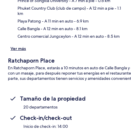
Prince of Songkla University
- A 7 min a pie
- 0.6 km
Phuket Country Club (club de campo)
- A 12 min a pie
- 1.1
km
Sec
Playa Patong
- A 11 min en auto
- 6.9 km
Calle Bangla
- A 12 min en auto
- 8.1 km
Centro comercial Jungceylon
- A 12 min en auto
- 8.5 km
Ver más
Ratchaporn Place
En Ratchaporn Place, estarás a 10 minutos en auto de Calle Bangla 
con un masaje, para después reponer tus energías en el restaurante. E
parte, sus departamentos tienen servicios y amenidades convenien
Tamaño de la propiedad
20 departamentos
Check-in/check-out
Inicio de check-in: 14:00