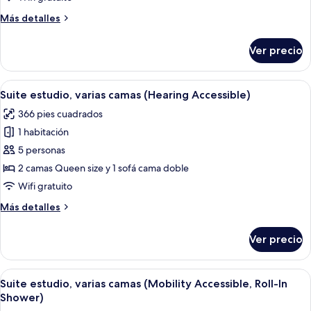
Accessible)
varias
Más
Más detalles
camas
detalles
(Mobility
sobre
Ver precio
Suite
Accessible,
estudio,
Tub)
varias
Abrir
Una habitación de hotel con dos camas,
7
camas
Suite estudio, varias camas (Hearing Accessible)
todas
(Mobility
366 pies cuadrados
Accessible,
las
Tub)
1 habitación
fotos
de
5 personas
Suite
2 camas Queen size y 1 sofá cama doble
estudio,
Wifi gratuito
varias
Más
Más detalles
camas
detalles
(Hearing
sobre
Ver precio
Suite
Accessible)
estudio,
varias
Abrir
Una habitación de hotel con dos camas,
6
camas
Suite estudio, varias camas (Mobility Accessible, Roll-In
todas
(Hearing
Shower)
Accessible)
las