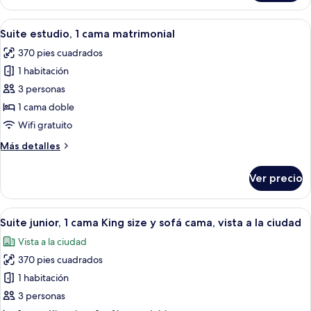
estudio,
varias
Abrir
Una habitación de hotel con una cama g
6
camas
Suite estudio, 1 cama matrimonial
todas
370 pies cuadrados
las
1 habitación
fotos
de
3 personas
Suite
1 cama doble
estudio,
Wifi gratuito
1
Más
Más detalles
cama
detalles
matrimonial
sobre
Ver precio
Suite
estudio,
1
Abrir
Una cocina moderna con electrodomést
6
cama
Suite junior, 1 cama King size y sofá cama, vista a la ciudad
todas
matrimonial
Vista a la ciudad
las
370 pies cuadrados
fotos
de
1 habitación
Suite
3 personas
junior,