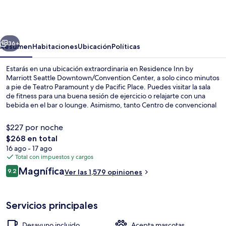
Inn
by
Marriott
erior
Siguiente
Seattle
36+
Resumen
Habitaciones
Ubicación
Políticas
Downtown/Convention
Estarás en una ubicación extraordinaria en Residence Inn by
Center
Marriott Seattle Downtown/Convention Center, a solo cinco minutos
a pie de Teatro Paramount y de Pacific Place. Puedes visitar la sala
de fitness para una buena sesión de ejercicio o relajarte con una
bebida en el bar o lounge. Asimismo, tanto Centro de convencional
del estado de Washington como Centro comercial Westlake Center
están a solo 10 minutos a pie. El personal amable y el desayuno
$227 por noche
reciben muy buenas calificaciones de otros visitantes. Hay opciones
El
$268 en total
de transporte público a una corta distancia a pie: Estación de metro
precio
16 ago - 17 ago
de Westlake Ave Hub está a 6 minutos y Estación de metro de
Con servicio de cenas y happy hour
total
Total con impuestos y cargos
Westlake 7th St está a 6 minutos.
es
Opiniones
Magnífica
9.2
Ver las 1,579 opiniones
de
9.2 de 10,
$268
Servicios principales
Desayuno incluido
Acepta mascotas