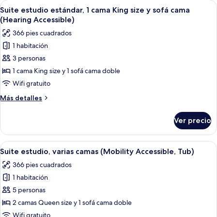
Abrir
Una habitación de hotel con una cama g
5
habitación,
Suite estudio estándar, 1 cama King size y sofá cama
todas
vista
(Hearing Accessible)
a
las
366 pies cuadrados
la
fotos
ciudad
1 habitación
de
3 personas
Suite
estudio
1 cama King size y 1 sofá cama doble
estándar,
Wifi gratuito
1
Más
Más detalles
cama
detalles
King
sobre
Ver precio
Suite
size
estudio
y
estándar,
Abrir
Una habitación de hotel con dos camas,
sofá
6
1
Suite estudio, varias camas (Mobility Accessible, Tub)
todas
cama
cama
366 pies cuadrados
King
las
(Hearing
size
1 habitación
fotos
Accessible)
y
de
5 personas
sofá
Suite
cama
2 camas Queen size y 1 sofá cama doble
(Hearing
estudio,
Wifi gratuito