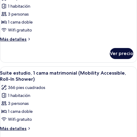
las
Accessible,
1 habitación
fotos
Tub)
de
3 personas
Suite
1 cama doble
estudio,
Wifi gratuito
1
Más
Más detalles
cama
detalles
matrimonial
sobre
Ver precio
Suite
(Hearing
estudio,
Accessible)
1
Abrir
Una habitación de hotel con una cama g
4
cama
Suite estudio, 1 cama matrimonial (Mobility Accessible,
todas
matrimonial
Roll-In Shower)
(Hearing
las
366 pies cuadrados
Accessible)
fotos
1 habitación
de
3 personas
Suite
estudio,
1 cama doble
1
Wifi gratuito
cama
Más
Más detalles
matrimonial
detalles