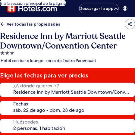
Ir a la sección principal de la página
Descargar la app
Ver todas las propiedades
Residence Inn by Marriott Seattle
Downtown/Convention Center
Propiedad
de
Hotel con bar o lounge, cerca de Teatro Paramount
3.0
estrellas
Elige las fechas para ver precios
¿A dónde quieres ir?
Fechas
Huéspedes