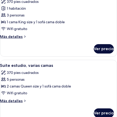
370 pies cuadrados
size,
las
ciudad
vista
1 habitación
fotos
a
de
3 personas
la
Suite
ciudad
1 cama King size y 1 sofá cama doble
estudio
Wifi gratuito
estándar,
Más
Más detalles
1
detalles
cama
sobre
Ver precio
Suite
King
estudio
size
estándar,
Abrir
Una cocina moderna con electrodomésti
y
7
1
Suite estudio, varias camas
todas
sofá
cama
370 pies cuadrados
King
las
cama
size
5 personas
fotos
y
de
2 camas Queen size y 1 sofá cama doble
sofá
Suite
cama
Wifi gratuito
estudio,
Más
Más detalles
varias
detalles
camas
sobre
Ver precio
Suite