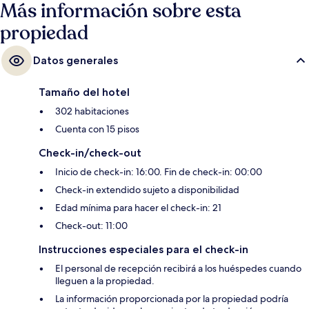
Más información sobre esta
una corta distancia a pie: Estación de metro de Westlake Ave Hub está a
6 minutos y Estación de metro de Westlake 7th St está a 6 minutos.
propiedad
Datos generales
Tamaño del hotel
302 habitaciones
Cuenta con 15 pisos
Check-in/check-out
Inicio de check-in: 16:00. Fin de check-in: 00:00
Check-in extendido sujeto a disponibilidad
Edad mínima para hacer el check-in: 21
Check-out: 11:00
Instrucciones especiales para el check-in
El personal de recepción recibirá a los huéspedes cuando
lleguen a la propiedad.
La información proporcionada por la propiedad podría