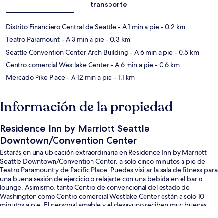
transporte
Distrito Financiero Central de Seattle
- A 1 min a pie
- 0.2 km
Teatro Paramount
- A 3 min a pie
- 0.3 km
Seattle Convention Center Arch Building
- A 6 min a pie
- 0.5 km
Centro comercial Westlake Center
- A 6 min a pie
- 0.6 km
Mercado Pike Place
- A 12 min a pie
- 1.1 km
Información de la propiedad
Residence Inn by Marriott Seattle
Downtown/Convention Center
Estarás en una ubicación extraordinaria en Residence Inn by Marriott
Seattle Downtown/Convention Center, a solo cinco minutos a pie de
Teatro Paramount y de Pacific Place. Puedes visitar la sala de fitness para
una buena sesión de ejercicio o relajarte con una bebida en el bar o
lounge. Asimismo, tanto Centro de convencional del estado de
Washington como Centro comercial Westlake Center están a solo 10
minutos a pie. El personal amable y el desayuno reciben muy buenas
calificaciones de otros visitantes. Hay opciones de transporte público a