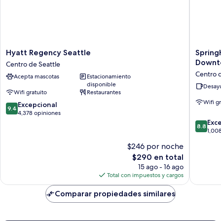
Shwr)
Hyatt
SpringHi
Hyatt Regency Seattle
SpringH
Regency
Suites
Downt
Centro de Seattle
Seattle
by
Centro d
Acepta mascotas
Estacionamiento
Centro
Marriott
disponible
de
Seattle
Desayu
Wifi gratuito
Restaurantes
Seattle
Downto
Wifi g
9.4
Excepcional
Lake
9.4
de
4,378 opiniones
Union
10,
8.8
Centro
Exc
8.8
Excepcional,
de
de
1,00
4,378
10,
Seattle
$246 por noche
opiniones
Excelent
El
$290 en total
1,008
precio
opinion
15 ago - 16 ago
actual
Total con impuestos y cargos
es
de
Comparar propiedades similares
$290