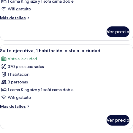
1 cama King size y 1 sofá cama doble
1
Wifi gratuito
cama
Más
Más detalles
King
detalles
size
sobre
Ver precio
y
Suite
junior,
sofá
1
Abrir
Habitación de hotel con una cama grand
cama,
7
cama
Suite ejecutiva, 1 habitación, vista a la ciudad
todas
vista
King
Vista a la ciudad
size
las
a
y
370 pies cuadrados
fotos
la
sofá
de
ciudad
1 habitación
cama,
Suite
vista
3 personas
a
ejecutiva,
1 cama King size y 1 sofá cama doble
la
1
Wifi gratuito
ciudad
habitación,
Más
Más detalles
vista
detalles
a
sobre
Ver precio
la
Suite
ejecutiva,
ciudad
1