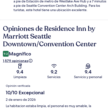
a pie de Estación de metro de Westlake Ave Hub y a 7 minutos
a pie de Seattle Convention Center Arch Building. Para los
turistas, este hotel tiene una ubicación excelente.
Opiniones de Residence Inn by
Opiniones
Marriott Seattle
Downtown/Convention Center
Magnífico
9.2
1,579 opiniones
9.4
9.2
9.4
Limpieza
Servicios
Servicio y personal
Opiniones
Opinión verificada
10/10 Excepcional
2 de enero de 2026
La habitacion estaba limpia, el personal es muy amable, la