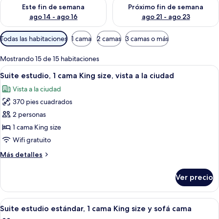
Consulta la disponibilidad para este fin de semana ago 14 - ag
Consulta la disponibilidad pa
Este fin de semana
Próximo fin de semana
ago 14 - ago 16
ago 21 - ago 23
Filtros
Todas las habitaciones
1 cama
2 camas
3 camas o más
disponibles
para
Mostrando 15 de 15 habitaciones
las
Abrir
Una cocina moderna con electrodomést
7
Suite estudio, 1 cama King size, vista a la ciudad
habitaciones
todas
Vista a la ciudad
las
370 pies cuadrados
fotos
de
2 personas
Suite
1 cama King size
estudio,
Wifi gratuito
1
Más
Más detalles
cama
detalles
King
sobre
Ver precio
Suite
size,
estudio,
vista
1
Abrir
Una cocina moderna con electrodomést
a
5
cama
Suite estudio estándar, 1 cama King size y sofá cama
todas
la
King