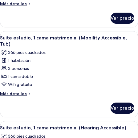
King
Más
Más detalles
size
detalles
y
sobre
Ver precio
Suite
sofá
junior,
cama,
1
Abrir
Una habitación de hotel con una cama g
vista
5
cama
Suite estudio, 1 cama matrimonial (Mobility Accessible,
todas
a
King
Tub)
size
las
la
366 pies cuadrados
y
fotos
ciudad
sofá
1 habitación
de
(Mobility
cama,
3 personas
Suite
vista
Accessible,
a
estudio,
1 cama doble
Tub)
la
1
Wifi gratuito
ciudad
cama
(Mobility
Más
Más detalles
matrimonial
Accessible,
detalles
Tub)
(Mobility
sobre
Ver precio
Suite
Accessible,
estudio,
Tub)
1
Abrir
Una habitación de hotel con una cama g
5
cama
Suite estudio, 1 cama matrimonial (Hearing Accessible)
todas
matrimonial
366 pies cuadrados
(Mobility