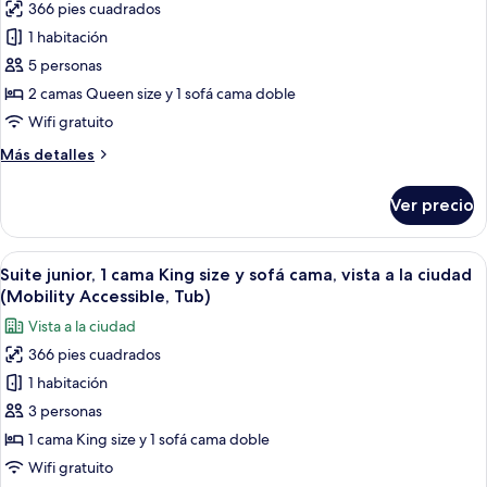
366 pies cuadrados
fotos
1 habitación
de
5 personas
Suite
estudio,
2 camas Queen size y 1 sofá cama doble
varias
Wifi gratuito
camas
Más
Más detalles
(Mobility
detalles
Accessible,
sobre
Ver precio
Suite
Roll-
estudio,
In
varias
Abrir
Una habitación de hotel con una cama g
Shower)
6
camas
Suite junior, 1 cama King size y sofá cama, vista a la ciudad
todas
(Mobility
(Mobility Accessible, Tub)
Accessible,
las
Vista a la ciudad
Roll-
fotos
In
366 pies cuadrados
de
Shower)
1 habitación
Suite
junior,
3 personas
1
1 cama King size y 1 sofá cama doble
cama
Wifi gratuito