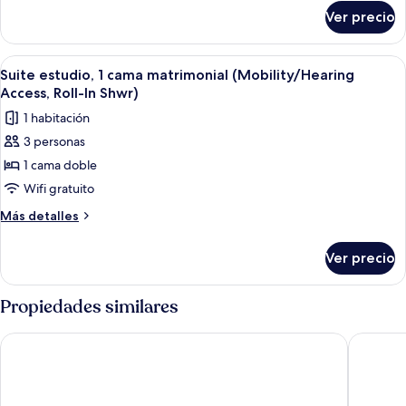
(Mobility
sobre
Ver precio
Suite
Accessible,
estudio,
Roll-
1
Abrir
Una habitación de hotel con una cama g
In
5
cama
Suite estudio, 1 cama matrimonial (Mobility/Hearing
todas
matrimonial
Shower)
Access, Roll-In Shwr)
(Mobility
las
1 habitación
Accessible,
fotos
Roll-
3 personas
de
In
1 cama doble
Suite
Shower)
estudio,
Wifi gratuito
1
Más
Más detalles
cama
detalles
sobre
matrimonial
Ver precio
Suite
(Mobility/Hearing
estudio,
Access,
1
Propiedades similares
Roll-
cama
matrimonial
In
Hyatt Regency Seattle
SpringHi
(Mobility/Hearing
Shwr)
Access,
Roll-
In