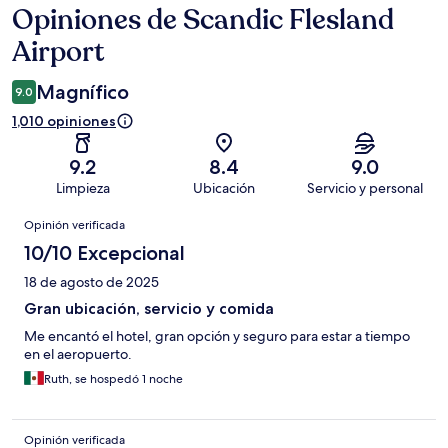
Opiniones de Scandic Flesland
Opiniones
Airport
Magnífico
9.0
1,010 opiniones
9.2
8.4
9.0
Limpieza
Ubicación
Servicio y personal
Opiniones
Opinión verificada
10/10 Excepcional
18 de agosto de 2025
Gran ubicación, servicio y comida
Me encantó el hotel, gran opción y seguro para estar a tiempo
en el aeropuerto.
Ruth, se hospedó 1 noche
Opinión verificada