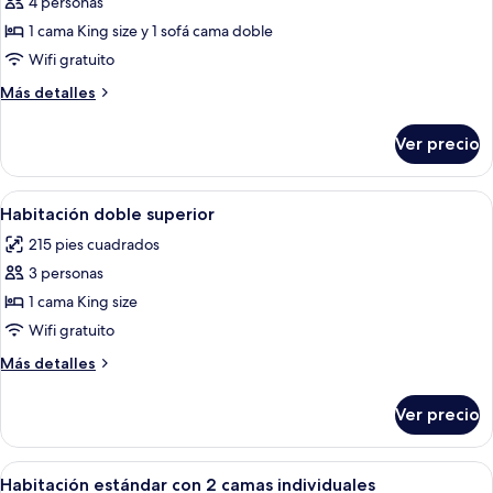
4 personas
fotos
de
1 cama King size y 1 sofá cama doble
Habitación
Wifi gratuito
doble
Más
Más detalles
superior
detalles
(Balcony)
sobre
Ver precio
Habitación
doble
superior
Abrir
Un baño moderno con ducha de vidrio,
10
(Balcony)
Habitación doble superior
todas
215 pies cuadrados
las
3 personas
fotos
de
1 cama King size
Habitación
Wifi gratuito
doble
Más
Más detalles
superior
detalles
sobre
Ver precio
Habitación
doble
superior
Abrir
Una habitación de hotel con dos camas,
7
Habitación estándar con 2 camas individuales