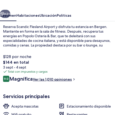
Airport
erior
Siguiente
62+
Resumen
Habitaciones
Ubicación
Políticas
Reserva Scandic Flesland Airport y disfruta tu estancia en Bergen.
Mantente en forma en la sala de fitness. Después, recupera tus
energías en Popolo Osteria & Bar, que te deleitará con sus
especialidades de cocina italiana, y está disponible para desayunos,
comidas y cenas. La propiedad destaca por su bar o lounge, su
snack bar o deli y sus bicicletas de uso gratuito. La cercanía al
aeropuerto y el desayuno están muy bien calificados por otros
$128 por noche
visitantes.
El
$144 en total
precio
3 sept - 4 sept
Lobby
total
Total con impuestos y cargos
es
Opiniones
Magnífica
9.0
Ver las 1,010 opiniones
de
9.0 de 10,
$144
Servicios principales
Acepta mascotas
Estacionamiento disponible
Wifi gratuito
Restaurantes