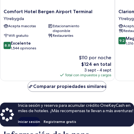
Comfort
Clarion
Comfort Hotel Bergen Airport Terminal
Clario
Hotel
Hotel
Ytrebygda
Ytreby
Bergen
Bergen
Acepta mascotas
Estacionamiento
Acept
Airport
Airport
disponible
Restau
Terminal
Terminal
Wifi gratuito
Restaurantes
Ytrebygda
Ytrebyg
9.2
Mag
9.2
8.8
Excelente
de
1,016
8.8
de
1,544 opiniones
10,
10,
Magnífi
$110 por noche
Excelente,
1,016
El
$124 en total
1,544
opinion
precio
opiniones
3 sept - 4 sept
actual
Total con impuestos y cargos
es
de
Comparar propiedades similares
$124
Inicia sesión y reserva para acumular crédito OneKeyCash en
miles de hoteles. ¡Más recompensas te llevan a más aventuras!
Iniciar sesión
Registrarme gratis