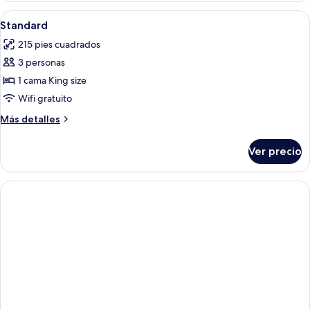
Abrir
Caja de seguridad en la habitación, esc
1
Standard
todas
215 pies cuadrados
las
3 personas
fotos
de
1 cama King size
Standard
Wifi gratuito
Más
Más detalles
detalles
sobre
Ver precio
Standard