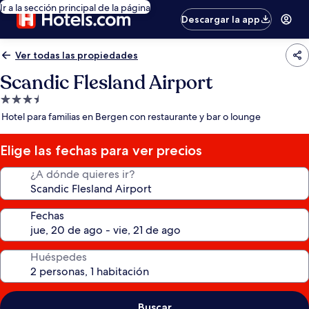
Ir a la sección principal de la página
Descargar la app
Ver todas las propiedades
Scandic Flesland Airport
Propiedad
de
Hotel para familias en Bergen con restaurante y bar o lounge
3.5
estrellas
Elige las fechas para ver precios
¿A dónde quieres ir?
Fechas
Huéspedes
Buscar