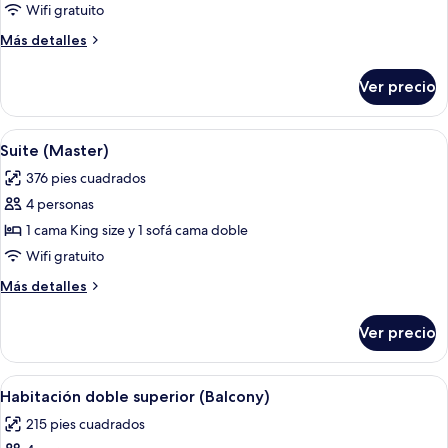
Habitación
Wifi gratuito
doble
Más
Más detalles
estándar
detalles
sobre
Ver precio
Habitación
doble
estándar
Abrir
Un baño moderno con ducha envuelta e
10
Suite (Master)
todas
376 pies cuadrados
las
4 personas
fotos
de
1 cama King size y 1 sofá cama doble
Suite
Wifi gratuito
(Master)
Más
Más detalles
detalles
sobre
Ver precio
Suite
(Master)
Abrir
Un balcón moderno con sillas de metal
5
Habitación doble superior (Balcony)
todas
215 pies cuadrados
las