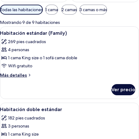
Filtros
Todas las habitaciones
1 cama
2 camas
3 camas o más
disponibles
para
Mostrando 9 de 9 habitaciones
las
Abrir
Un baño moderno con ducha de vidrio,
11
Habitación estándar (Family)
habitaciones
todas
269 pies cuadrados
las
4 personas
fotos
de
1 cama King size o 1 sofá cama doble
Habitación
Wifi gratuito
estándar
Más
Más detalles
(Family)
detalles
sobre
Ver precio
Habitación
estándar
(Family)
Abrir
Un baño moderno con ducha de vidrio,
9
Habitación doble estándar
todas
182 pies cuadrados
las
3 personas
fotos
de
1 cama King size