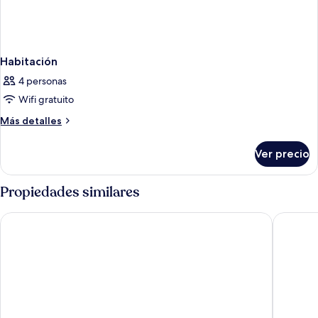
Habitación
4 personas
Wifi gratuito
Más
Más detalles
detalles
sobre
Ver precio
Habitación
Propiedades similares
Comfort Hotel Bergen Airport Terminal
Clarion 