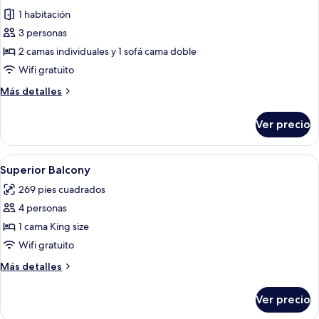
todas
1 habitación
las
3 personas
fotos
de
2 camas individuales y 1 sofá cama doble
Habitación
Wifi gratuito
estándar
Más
Más detalles
con
detalles
2
sobre
Ver precio
Habitación
camas
estándar
individuales
con
Abrir
Caja de seguridad en la habitación, esc
1
2
Superior Balcony
todas
camas
269 pies cuadrados
individuales
las
4 personas
fotos
de
1 cama King size
Superior
Wifi gratuito
Balcony
Más
Más detalles
detalles
sobre
Ver precio
Superior
Balcony