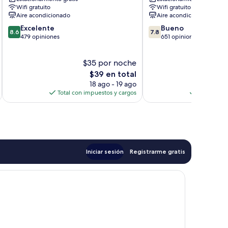
Wifi gratuito
Wifi gratuito
Aire acondicionado
Aire acondicionado
8.6
7.8
Excelente
Bueno
8.6
7.8
de
de
479 opiniones
651 opiniones
10,
10,
Excelente,
Bueno,
$35 por noche
$
479
651
opiniones
El
opiniones
$39 en total
precio
18 ago - 19 ago
actual
Total con impuestos y cargos
Total con 
es
de
$39
Iniciar sesión
Registrarme gratis