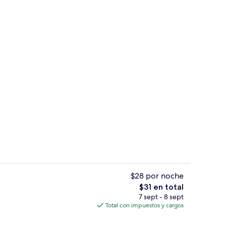
propiedad
Espectáculo de teatro
$28 por noche
El
$31 en total
precio
7 sept - 8 sept
l de la propiedad por la tarde o noche
Jardín
total
Total con impuestos y cargos
es
de