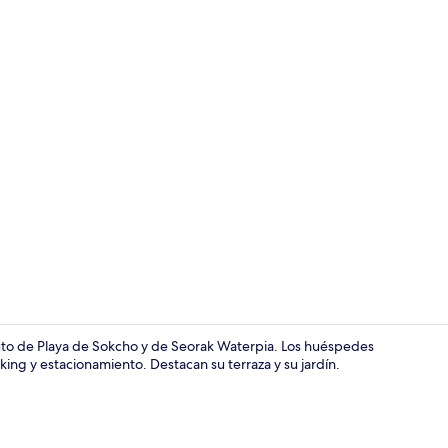
Áreas de la 
uto de Playa de Sokcho y de Seorak Waterpia. Los huéspedes
rking y estacionamiento. Destacan su terraza y su jardín.
Vista fronta