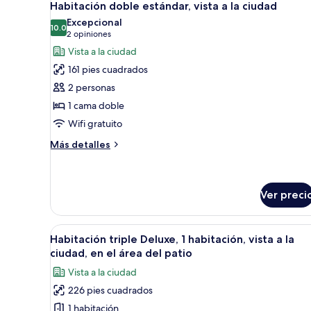
7
Habitación doble estándar, vista a la ciudad
todas
Excepcional
las
10.0
10.0 de 10
(2
2 opiniones
fotos
opiniones)
Vista a la ciudad
de
161 pies cuadrados
Habitación
2 personas
doble
1 cama doble
estándar,
Wifi gratuito
vista
a
Más
Más detalles
la
detalles
sobre
ciudad
Habitación
doble
Ver preci
estándar,
vista
Abrir
Una habitación de hotel moder
a
9
Habitación triple Deluxe, 1 habitación, vista a la
la
todas
ciudad, en el área del patio
ciudad
las
Vista a la ciudad
fotos
226 pies cuadrados
de
1 habitación