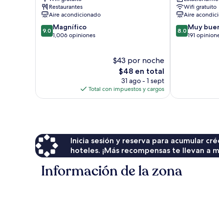
Sokcho
Restaurantes
Wifi gratuito
Aire acondicionado
Aire acondic
9.0
8.0
Magnífico
Muy bue
9.0
8.0
de
de
1,006 opiniones
191 opinion
10,
10,
Magnífico,
Muy
$43 por noche
1,006
bueno,
opiniones
El
191
$48 en total
precio
opiniones
31 ago - 1 sept
actual
Total con impuestos y cargos
es
de
$48
Inicia sesión y reserva para acumular c
hoteles. ¡Más recompensas te llevan a m
Información de la zona