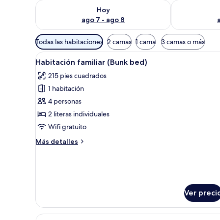
Consulta la disponibilidad para hoy ago 7 - ago 8
Consulta la d
Hoy
ago 7 - ago 8
Filtros
Todas las habitaciones
2 camas
1 cama
3 camas o más
disponibles
Abrir
Un dormitorio con literas de m
para
10
Habitación familiar (Bunk bed)
todas
las
215 pies cuadrados
las
habitaciones
1 habitación
fotos
de
4 personas
Habitación
2 literas individuales
familiar
Wifi gratuito
(Bunk
Más
Más detalles
bed)
detalles
sobre
Habitación
familiar
(Bunk
Ver preci
bed)
Abrir
Habitación de hotel con cama, 