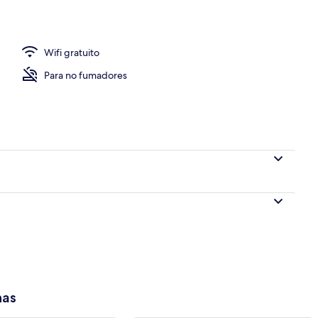
de alta calidad, escritorio, insonorización y wifi gratis
Wifi gratuito
Para no fumadores
has