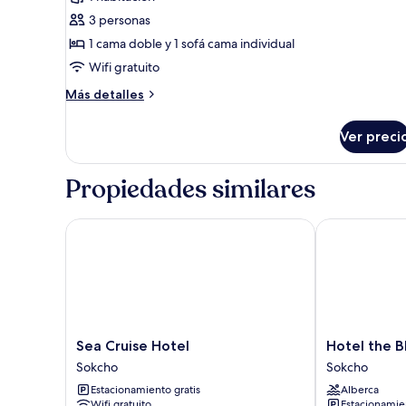
Habitación
triple
3 personas
Deluxe,
1 cama doble y 1 sofá cama individual
1
Wifi gratuito
habitación,
Más
Más detalles
vista
detalles
a
sobre
Ver preci
Habitación
la
triple
ciudad,
Deluxe,
Propiedades similares
en
1
el
habitación,
vista
Sea Cruise Hotel
Hotel the Blu
área
a
del
la
patio
ciudad,
en
el
área
del
Sea
Hotel
Sea Cruise Hotel
Hotel the B
patio
Cruise
the
Sokcho
Sokcho
Hotel
Blue
Estacionamiento gratis
Alberca
Sokcho
Terra
Wifi gratuito
Estacionamien