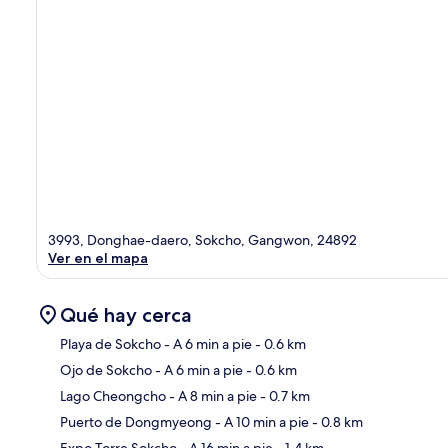
3993, Donghae-daero, Sokcho, Gangwon, 24892
Ver en el mapa
Qué hay cerca
Playa de Sokcho
- A 6 min a pie
- 0.6 km
Ojo de Sokcho
- A 6 min a pie
- 0.6 km
Sec
Lago Cheongcho
- A 8 min a pie
- 0.7 km
Puerto de Dongmyeong
- A 10 min a pie
- 0.8 km
Expo Torre Sokcho
- A 16 min a pie
- 1.4 km