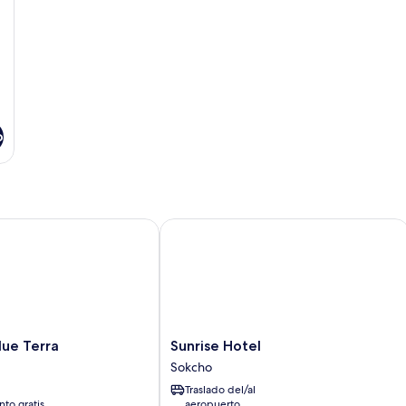
o
e Terra
Sunrise Hotel
Sunrise
lue Terra
Sunrise Hotel
Hotel
Sokcho
Sokcho
Traslado del/al
to gratis
aeropuerto