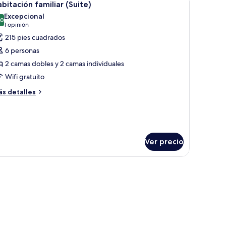
13
bitación familiar (Suite)
odas
mas
Excepcional
dividuales,
s
.0
10.0 de 10
(1
1 opinión
sta
otos
opinión)
215 pies cuadrados
e
6 personas
abitación
udad
2 camas dobles y 2 camas individuales
miliar
Wifi gratuito
Suite)
ás
s detalles
talles
bre
bitación
miliar
uite)
Ver precio