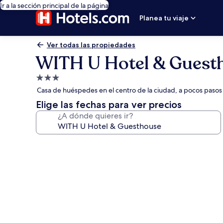
Ir a la sección principal de la página
Planea tu viaje
Ver todas las propiedades
WITH U Hotel & Guest
Propiedad
de
Casa de huéspedes en el centro de la ciudad, a pocos pasos
3.0
Elige las fechas para ver precios
estrellas
¿A dónde quieres ir?
Galería
de
fotos
de
WITH
U