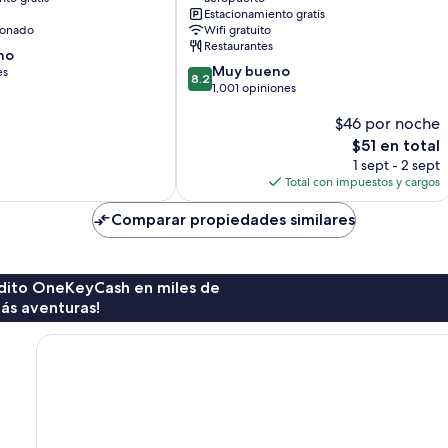
Estacionamiento gratis
ionado
Wifi gratuito
Restaurantes
no
8.2
Muy bueno
es
8.2
de
1,001 opiniones
10,
$46 por noche
Muy
bueno,
El
$51 en total
1,001
precio
1 sept - 2 sept
opiniones
actual
Total con impuestos y cargos
es
de
Comparar propiedades similares
$51
rédito OneKeyCash en miles de
ás aventuras!