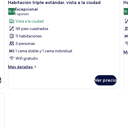
7
2
Habitación triple estándar, vista a la ciudad
Ha
todas
t
ca
Excepcional
las
10.0
in
la
10
10.0 de 10
(1
1 opinión
vi
fotos
f
opinión)
Vista a la ciudad
a
de
d
la
161 pies cuadrados
Habitación
H
ci
11 habitaciones
triple
fa
3 personas
estándar,
(
1 cama doble y 1 cama individual
vista
M
Má
de
a
Wifi gratuito
so
la
Más
Más detalles
Ha
ciudad
detalles
fa
sobre
(S
o
Ver precio
Habitación
triple
estándar,
na con kitchenette, una cama y un pequeño rincón de estar.
vista
a
la
ciudad