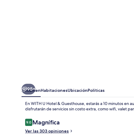
Hotel
&
Guesthouse
95+
Resumen
Habitaciones
Ubicación
Políticas
En WITH U Hotel & Guesthouse, estarás a 10 minutos en a
disfrutarán de servicios sin costo extra, como wifi, valet pa
Opiniones
Magnífica
9.0
9.0 de 10,
Ver las 303 opiniones