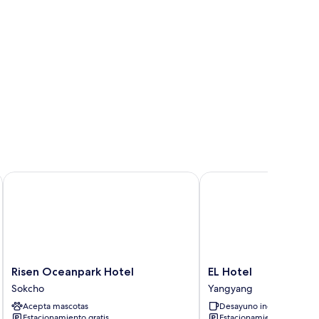
Risen Oceanpark Hotel
EL Hotel
Risen
EL
Risen Oceanpark Hotel
EL Hotel
Oceanpark
Hotel
Sokcho
Yangyang
Hotel
Yangyang
Acepta mascotas
Desayuno incluido
Sokcho
Estacionamiento gratis
Estacionamiento gratis