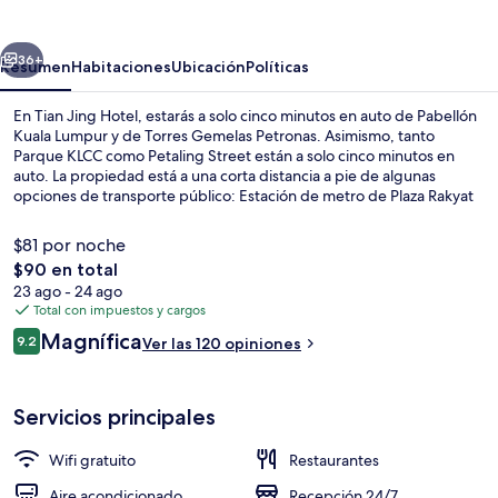
Hotel
erior
Siguiente
36+
Resumen
Habitaciones
Ubicación
Políticas
En Tian Jing Hotel, estarás a solo cinco minutos en auto de Pabellón
Kuala Lumpur y de Torres Gemelas Petronas. Asimismo, tanto
Parque KLCC como Petaling Street están a solo cinco minutos en
auto. La propiedad está a una corta distancia a pie de algunas
opciones de transporte público: Estación de metro de Plaza Rakyat
está a 9 minutos y Estación de metro de Maharajalela está a 11
minutos.
$81 por noche
El
$90 en total
precio
23 ago - 24 ago
Caja de seguridad en la habitación y es
total
Total con impuestos y cargos
es
Opiniones
Magnífica
9.2
Ver las 120 opiniones
de
9.2 de 10,
$90
Servicios principales
Wifi gratuito
Restaurantes
Aire acondicionado
Recepción 24/7