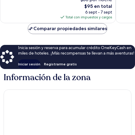
906
Excepcional,
El
opinion
$95 en total
662
precio
opiniones
6 sept - 7 sept
actual
Total con impuestos y cargos
es
de
Comparar propiedades similares
$95
Inicia sesión y reserva para acumular crédito OneKeyCash en
miles de hoteles. ¡Más recompensas te llevan a más aventuras!
Iniciar sesión
Registrarme gratis
Información de la zona