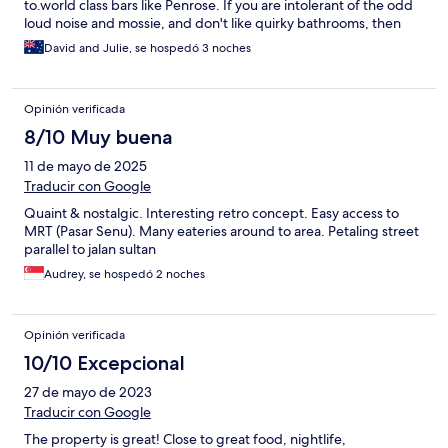
to.world class bars like Penrose. If you are intolerant of the odd
loud noise and mossie, and don't like quirky bathrooms, then
you may not love it like we did.
David and Julie, se hospedó 3 noches
Opinión verificada
8/10 Muy buena
11 de mayo de 2025
Traducir con Google
Quaint & nostalgic. Interesting retro concept. Easy access to
MRT (Pasar Senu). Many eateries around to area. Petaling street
parallel to jalan sultan
Audrey, se hospedó 2 noches
Opinión verificada
10/10 Excepcional
27 de mayo de 2023
Traducir con Google
The property is great! Close to great food, nightlife,