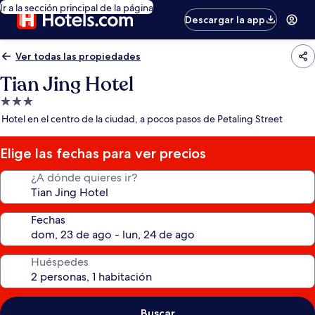
Ir a la sección principal de la página
Descargar la app
Ver todas las propiedades
Tian Jing Hotel
Propiedad
de
Hotel en el centro de la ciudad, a pocos pasos de Petaling Street
3.0
estrellas
Elige las fechas para ver precios
¿A dónde quieres ir?
Fechas
Huéspedes
Buscar