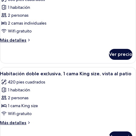
size,
fotos
vista
1 habitación
de
al
2 personas
Habitación
patio
Prestigio
2 camas individuales
con
Wifi gratuito
2
Más
Más detalles
camas
detalles
individuales,
sobre
Ver precio
Habitación
2
Prestigio
camas
con
Abrir
Un dormitorio con cama con dosel, una
individuales,
9
2
Habitación doble exclusiva, 1 cama King size, vista al patio
todas
camas
vista
420 pies cuadrados
individuales,
las
al
2
1 habitación
fotos
patio
camas
de
2 personas
individuales,
Habitación
vista
1 cama King size
al
doble
Wifi gratuito
patio
exclusiva,
Más
Más detalles
1
detalles
cama
sobre