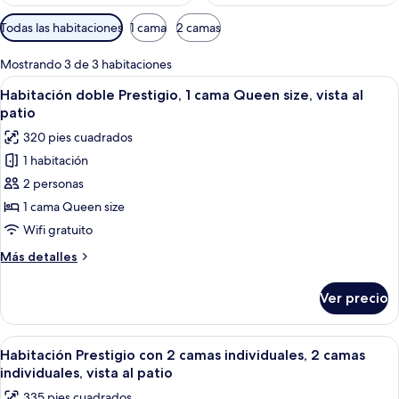
Filtros
Todas las habitaciones
1 cama
2 camas
disponibles
para
Mostrando 3 de 3 habitaciones
las
Abrir
Una cama con dosel sobre cuatro colu
10
Habitación doble Prestigio, 1 cama Queen size, vista al
habitaciones
todas
patio
las
320 pies cuadrados
fotos
1 habitación
de
2 personas
Habitación
doble
1 cama Queen size
Prestigio,
Wifi gratuito
1
Más
Más detalles
cama
detalles
Queen
sobre
Ver precio
Habitación
size,
doble
vista
Prestigio,
Abrir
Una cama con dosel y cuatro columnas
al
9
1
Habitación Prestigio con 2 camas individuales, 2 camas
todas
cama
patio
individuales, vista al patio
Queen
las
335 pies cuadrados