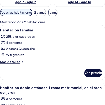
ago 7 - ago 9
ago 14 - ago 16
Filtros
Todas las habitaciones
2 camas
1 cama
disponibles
para
Mostrando 2 de 2 habitaciones
las
Abrir
Habitación de hotel con dos camas, ve
4
Habitación familiar
habitaciones
todas
258 pies cuadrados
las
4 personas
fotos
de
2 camas Queen size
Habitación
Wifi gratuito
familiar
Más
Más detalles
detalles
sobre
Ver precio
Habitación
familiar
Abrir
Habitación de hotel con cama, una mes
5
Habitación doble estándar, 1 cama matrimonial, en el área
todas
del jardín
las
3 personas
fotos