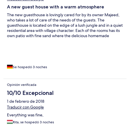
A new guest house with a warm atmosphere
The new guesthouse is lovingly cared for by its owner Majeed,
who takes a lot of care of the needs of the guests. The
guesthouse is located on the edge of a lush jungle and in a quiet
residential area with village character. Each of the rooms has its
own patio with fine sand where the delicious homemade
breakfast is served. The very clean rooms have an nice open
shower. Bicycles and scooters can be hired in the guesthouse to
explore the lush green island. We will be back soon! :)
Se hospedó 3 noches
Opinión verificada
10/10 Excepcional
1 de febrero de 2018
Traducir con Google
Everything was fine,
Rita, se hospedó 3 noches