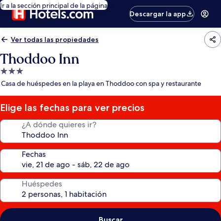
Ir a la sección principal de la página
Descargar la app
Ver todas las propiedades
Thoddoo Inn
Propiedad
de
Casa de huéspedes en la playa en Thoddoo con spa y restaurante
3.0
estrellas
Elige las fechas para ver precios
¿A dónde quieres ir?
Fechas
Huéspedes
Buscar