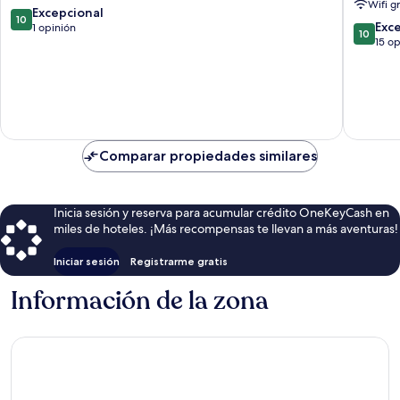
Wifi g
10.0
Excepcional
10
10.0
Exc
de
1 opinión
10
de
15 o
10,
10,
Excepcional,
Excepcio
1
15
opinión
opinion
Comparar propiedades similares
Inicia sesión y reserva para acumular crédito OneKeyCash en
miles de hoteles. ¡Más recompensas te llevan a más aventuras!
Iniciar sesión
Registrarme gratis
Información de la zona