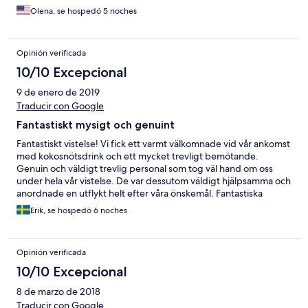
Olena, se hospedó 5 noches
Opinión verificada
10/10 Excepcional
9 de enero de 2019
Traducir con Google
Fantastiskt mysigt och genuint
Fantastiskt vistelse! Vi fick ett varmt välkomnade vid vår ankomst
med kokosnötsdrink och ett mycket trevligt bemötande.
Genuin och väldigt trevlig personal som tog väl hand om oss
under hela vår vistelse. De var dessutom väldigt hjälpsamma och
anordnade en utflykt helt efter våra önskemål. Fantastiska
fruktdrinkar med frukt från ön och mycket god lokal mat och
Erik, se hospedó 6 noches
frukost. Rummet har allt man kan tänkas behöva samt en
uteplats där vi med fötterna i sanden avnjöt vår frukost varje
morgon. Ska jag ge ett förbättringsförslag så är det enda jag
Opinión verificada
kan komma på städningsintervallen. Men jag är säker på att de
kan tänka sig att städa rummen oftare om man bara lämnar ett
10/10 Excepcional
önskemål om detta. Överlag 10/10 :)
8 de marzo de 2018
Traducir con Google