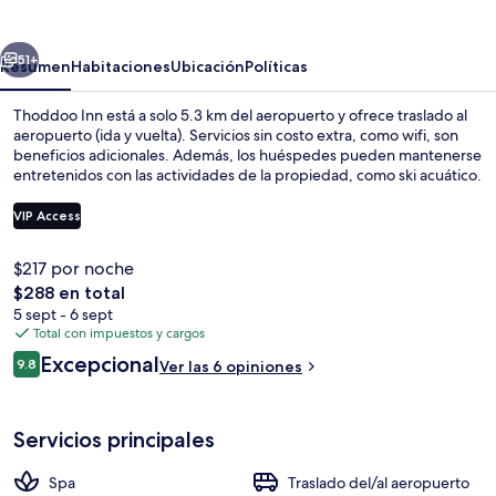
erior
Siguiente
51+
Resumen
Habitaciones
Ubicación
Políticas
Thoddoo Inn está a solo 5.3 km del aeropuerto y ofrece traslado al
aeropuerto (ida y vuelta). Servicios sin costo extra, como wifi, son
beneficios adicionales. Además, los huéspedes pueden mantenerse
entretenidos con las actividades de la propiedad, como ski acuático.
VIP Access
$217 por noche
El
$288 en total
Paseos en bote
precio
5 sept - 6 sept
total
Total con impuestos y cargos
es
Opiniones
Excepcional
9.8
Ver las 6 opiniones
de
9.8 de 10,
$288
Servicios principales
Spa
Traslado del/al aeropuerto