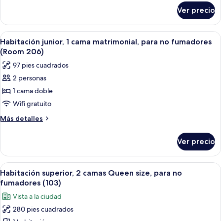
para
sobre
Ver precio
Habitación
no
Confort,
fumadores
2
Abrir
Un pasillo estrecho que conduce a un
6
camas
Habitación junior, 1 cama matrimonial, para no fumadores
todas
matrimoniales,
(Room 206)
para
las
97 pies cuadrados
no
fotos
fumadores
2 personas
de
1 cama doble
Habitación
junior,
Wifi gratuito
1
Más
Más detalles
cama
detalles
sobre
matrimonial,
Ver precio
Habitación
para
junior,
no
1
Abrir
Habitación de hotel con cama, refriger
15
fumadores
cama
Habitación superior, 2 camas Queen size, para no
todas
matrimonial,
(Room
fumadores (103)
para
las
206)
Vista a la ciudad
no
fotos
fumadores
280 pies cuadrados
de
(Room