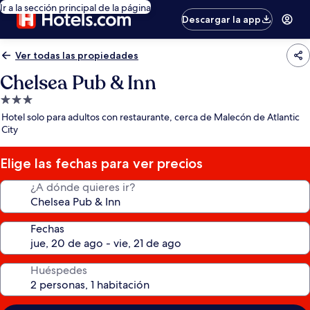
Ir a la sección principal de la página
Descargar la app
Ver todas las propiedades
Chelsea Pub & Inn
Propiedad
de
Hotel solo para adultos con restaurante, cerca de Malecón de Atlantic
3.0
City
estrellas
Elige las fechas para ver precios
¿A dónde quieres ir?
Fechas
Huéspedes