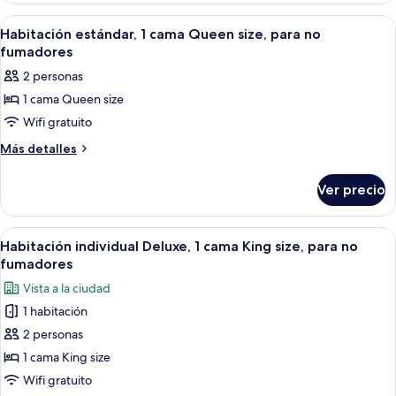
para
1
Abrir
Un dormitorio con cama, televisor so
6
no
cama
Habitación estándar, 1 cama Queen size, para no
todas
Queen
fumadores
fumadores
size,
las
2 personas
para
fotos
no
1 cama Queen size
de
fumadores
Wifi gratuito
Habitación
estándar,
Más
Más detalles
detalles
1
sobre
cama
Ver precio
Habitación
Queen
estándar,
size,
1
Abrir
Un dormitorio con cama con dosel, un 
9
cama
para
Habitación individual Deluxe, 1 cama King size, para no
todas
Queen
fumadores
no
size,
las
fumadores
Vista a la ciudad
para
fotos
no
1 habitación
de
fumadores
2 personas
Habitación
individual
1 cama King size
Deluxe,
Wifi gratuito