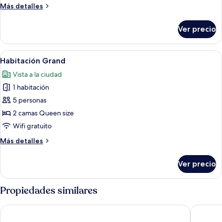
1
Más
Más detalles
cama
detalles
King
sobre
Ver precio
Habitación
size,
individual
para
Deluxe,
Abrir
Dos camas dobles con estructuras de m
no
7
1
Habitación Grand
todas
cama
fumadores
Vista a la ciudad
King
las
size,
1 habitación
fotos
para
de
5 personas
no
Habitación
fumadores
2 camas Queen size
Grand
Wifi gratuito
Más
Más detalles
detalles
sobre
Ver precio
Habitación
Grand
Propiedades similares
Tropicana Atlantic City – A Caesars Rewards Destination
The Clar