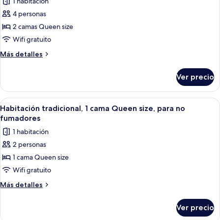
1 habitación
Habitación
206)
superior,
4 personas
2
2 camas Queen size
camas
Wifi gratuito
Queen
Más
Más detalles
size,
detalles
para
sobre
Ver precio
Habitación
no
superior,
fumadores
2
Abrir
Un dormitorio con cama, mesita de no
(103)
6
camas
Habitación tradicional, 1 cama Queen size, para no
todas
Queen
fumadores
size,
las
1 habitación
para
fotos
no
2 personas
de
fumadores
1 cama Queen size
Habitación
(103)
tradicional,
Wifi gratuito
1
Más
Más detalles
cama
detalles
sobre
Queen
Ver precio
Habitación
size,
tradicional,