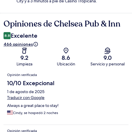
City y a 3 minutos a pie de Casino Tropicana.
Opiniones de Chelsea Pub & Inn
Opiniones
Excelente
8.8
466 opiniones
9.2
8.6
9.0
Limpieza
Ubicación
Servicio y personal
Opiniones
Opinión verificada
10/10 Excepcional
1 de agosto de 2025
Traducir con Google
Always a great place to stay!
Cindy, se hospedó 2 noches
Opinión verificada