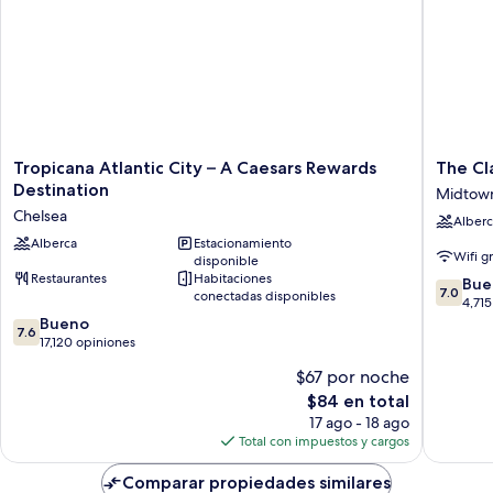
Tropicana
The
Tropicana Atlantic City – A Caesars Rewards
The Cl
Atlantic
Claridge
Destination
Midtown
City
Hotel
Chelsea
Alberc
–
Midtow
A
Alberca
Estacionamiento
Sur
Wifi g
disponible
Caesars
Restaurantes
Habitaciones
7.0
Rewards
Bue
7.0
conectadas disponibles
de
Destination
4,715
7.6
10,
Chelsea
Bueno
7.6
de
Bueno,
17,120 opiniones
10,
4,715
$67 por noche
Bueno,
opinion
El
$84 en total
17,120
precio
opiniones
17 ago - 18 ago
actual
Total con impuestos y cargos
es
de
Comparar propiedades similares