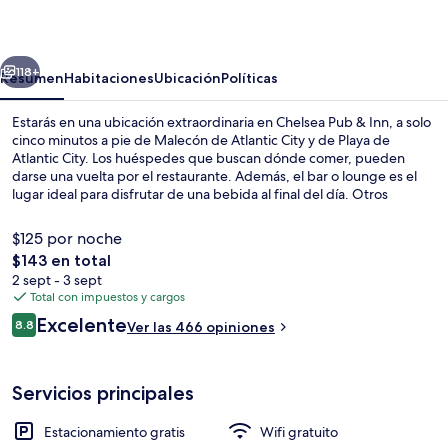
&
Inn
erior
Siguiente
118+
Resumen
Habitaciones
Ubicación
Políticas
Estarás en una ubicación extraordinaria en Chelsea Pub & Inn, a solo
cinco minutos a pie de Malecón de Atlantic City y de Playa de
Atlantic City. Los huéspedes que buscan dónde comer, pueden
darse una vuelta por el restaurante. Además, el bar o lounge es el
lugar ideal para disfrutar de una bebida al final del día. Otros
aspectos a destacar de este hotel de estilo victoriano son su terraza
y su jardín. El personal amable y el desayuno reciben muy buenas
$125 por noche
calificaciones de otros visitantes.
El
$143 en total
precio
2 sept - 3 sept
Billares
total
Total con impuestos y cargos
es
Opiniones
Excelente
8.8
Ver las 466 opiniones
de
8.8 de 10,
$143
Servicios principales
Estacionamiento gratis
Wifi gratuito