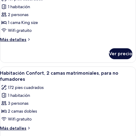
fotos
fumadores
1 habitación
de
(102)
2 personas
Habitación
Premium,
1 cama King size
1
Wifi gratuito
cama
Más
Más detalles
King
detalles
size,
sobre
Ver precio
Habitación
para
Premium,
no
1
Abrir
Una habitación con dos camas, una sil
fumadores
11
cama
Habitación Confort, 2 camas matrimoniales, para no
todas
King
(Room
fumadores
size,
las
207)
172 pies cuadrados
para
fotos
no
1 habitación
de
fumadores
3 personas
Habitación
(Room
207)
Confort,
2 camas dobles
2
Wifi gratuito
camas
Más
Más detalles
matrimoniales,
detalles