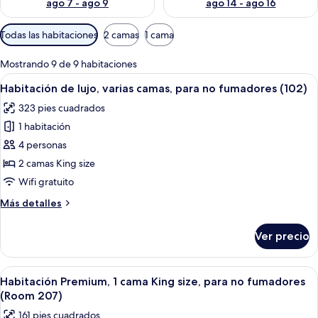
ago 7 - ago 9
ago 14 - ago 16
Filtros
Todas las habitaciones
2 camas
1 cama
disponibles
para
Mostrando 9 de 9 habitaciones
las
Abrir
Una habitación con cama, banco, telev
5
Habitación de lujo, varias camas, para no fumadores (102)
habitaciones
todas
323 pies cuadrados
las
1 habitación
fotos
de
4 personas
Habitación
2 camas King size
de
Wifi gratuito
lujo,
Más
Más detalles
varias
detalles
camas,
sobre
Ver precio
Habitación
para
de
no
lujo,
Abrir
Un dormitorio con cama, mesita de noc
fumadores
24
varias
Habitación Premium, 1 cama King size, para no fumadores
todas
(102)
camas,
(Room 207)
para
las
161 pies cuadrados
no