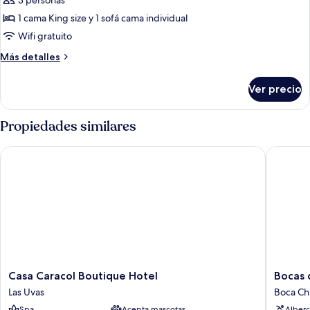
3 personas
Queen
las
Bed
1 cama King size y 1 sofá cama individual
fotos
de
Wifi gratuito
Junior
Más
Más detalles
Suite
detalles
sobre
King
Ver precio
Junior
Bed
Suite
and
King
Propiedades similares
Sofa
Bed
and
Bed
Casa Caracol Boutique Hotel
Bocas de
Sofa
Bed
Casa
Bocas
Casa Caracol Boutique Hotel
Bocas 
Caracol
del
Las Uvas
Boca Ch
Boutique
Mar
Spa
Acepta mascotas
Alberc