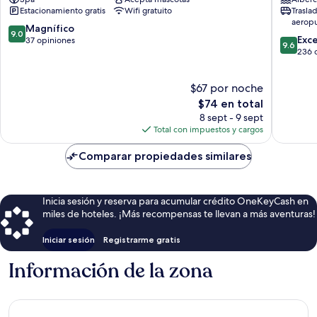
Hotel
Hotel
Estacionamiento gratis
Wifi gratuito
Trasla
Las
Boca
aerop
Uvas
Chica
9.0
Magnífico
9.0
9.6
Exc
de
37 opiniones
9.6
de
236 
10,
10,
Magnífico,
Excepcio
37
$67 por noche
236
opiniones
El
opinion
$74 en total
precio
8 sept - 9 sept
actual
Total con impuestos y cargos
es
de
Comparar propiedades similares
$74
Inicia sesión y reserva para acumular crédito OneKeyCash en
miles de hoteles. ¡Más recompensas te llevan a más aventuras!
Iniciar sesión
Registrarme gratis
Información de la zona