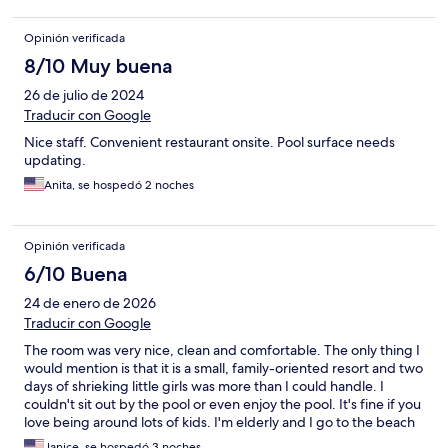
Opinión verificada
8/10 Muy buena
26 de julio de 2024
Traducir con Google
Nice staff. Convenient restaurant onsite. Pool surface needs
updating.
Anita, se hospedó 2 noches
Opinión verificada
6/10 Buena
24 de enero de 2026
Traducir con Google
The room was very nice, clean and comfortable. The only thing I
would mention is that it is a small, family-oriented resort and two
days of shrieking little girls was more than I could handle. I
couldn't sit out by the pool or even enjoy the pool. It's fine if you
love being around lots of kids. I'm elderly and I go to the beach
to relax. I either had to go to the beach or my room for peace.
Janice, se hospedó 3 noches