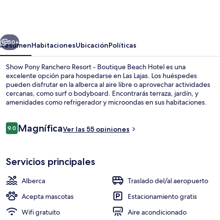
Pony
Ranchero
Resort
erior
Siguiente
-
50+
Resumen
Habitaciones
Ubicación
Políticas
Boutique
Show Pony Ranchero Resort - Boutique Beach Hotel es una
Beach
excelente opción para hospedarse en Las Lajas. Los huéspedes
pueden disfrutar en la alberca al aire libre o aprovechar actividades
Hotel
cercanas, como surf o bodyboard. Encontrarás terraza, jardín, y
amenidades como refrigerador y microondas en sus habitaciones.
Opiniones
Magnífica
9.0
Ver las 55 opiniones
9.0 de 10,
Exterior
Servicios principales
Alberca
Traslado del/al aeropuerto
Acepta mascotas
Estacionamiento gratis
Wifi gratuito
Aire acondicionado