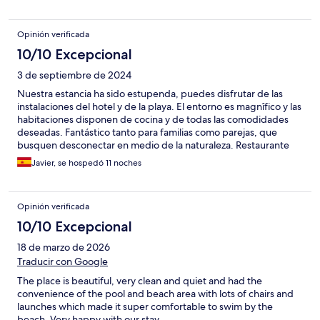
Opinión verificada
10/10 Excepcional
3 de septiembre de 2024
Nuestra estancia ha sido estupenda, puedes disfrutar de las
instalaciones del hotel y de la playa. El entorno es magnîfico y las
habitaciones disponen de cocina y de todas las comodidades
deseadas. Fantástico tanto para familias como parejas, que
busquen desconectar en medio de la naturaleza. Restaurante
con comida variada, fresca y bien cocinada.
Javier, se hospedó 11 noches
Opinión verificada
10/10 Excepcional
18 de marzo de 2026
Traducir con Google
The place is beautiful, very clean and quiet and had the
convenience of the pool and beach area with lots of chairs and
launches which made it super comfortable to swim by the
beach. Very happy with our stay.