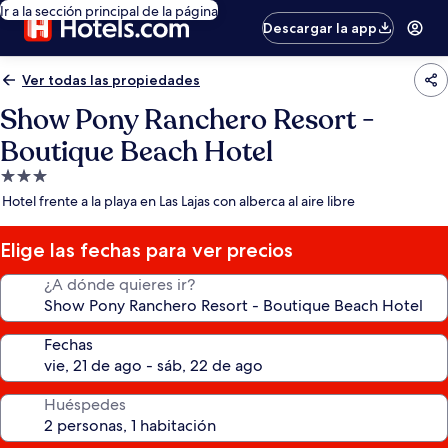
Ir a la sección principal de la página
Descargar la app
Ver todas las propiedades
Show Pony Ranchero Resort -
Boutique Beach Hotel
Propiedad
de
Hotel frente a la playa en Las Lajas con alberca al aire libre
3.0
estrellas
Elige las fechas para ver precios
¿A dónde quieres ir?
Fechas
Huéspedes