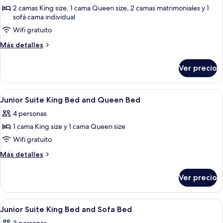
Casa,
2 camas King size, 1 cama Queen size, 2 camas matrimoniales y 1
sofá cama individual
3
habitaciones
Wifi gratuito
Más
Más detalles
detalles
sobre
Ver precio
Casa,
3
habitaciones
Abrir
Una habitación de hotel con una cam
4
Junior Suite King Bed and Queen Bed
todas
4 personas
las
1 cama King size y 1 cama Queen size
fotos
de
Wifi gratuito
Junior
Más
Más detalles
Suite
detalles
sobre
King
Ver precio
Junior
Bed
Suite
and
King
Abrir
Una cama bien tendida con una manta 
4
Queen
Bed
Junior Suite King Bed and Sofa Bed
todas
and
Bed