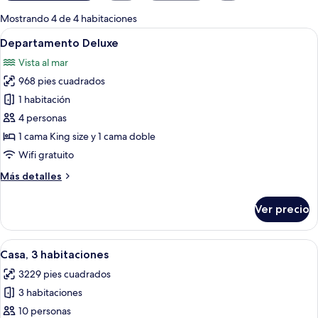
para
Mostrando 4 de 4 habitaciones
las
Abrir
Un dormitorio con una cama grande, un 
14
Departamento Deluxe
habitaciones
todas
Vista al mar
las
968 pies cuadrados
fotos
de
1 habitación
Departamento
4 personas
Deluxe
1 cama King size y 1 cama doble
Wifi gratuito
Más
Más detalles
detalles
sobre
Ver precio
Departamento
Deluxe
Abrir
Una habitación de hotel con tres camas
9
Casa, 3 habitaciones
todas
3229 pies cuadrados
las
3 habitaciones
fotos
de
10 personas