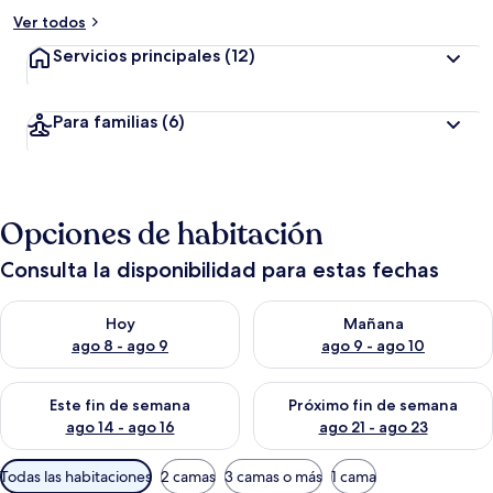
Ver todos
Servicios principales
(12)
Para familias
(6)
Opciones de habitación
Consulta la disponibilidad para estas fechas
Consulta la disponibilidad para hoy ago 8 - ago 9
Consulta la disponibilidad pa
Hoy
Mañana
ago 8 - ago 9
ago 9 - ago 10
Consulta la disponibilidad para este fin de semana ago 14 - ag
Consulta la disponibilidad pa
Este fin de semana
Próximo fin de semana
ago 14 - ago 16
ago 21 - ago 23
Filtros
Todas las habitaciones
2 camas
3 camas o más
1 cama
disponibles