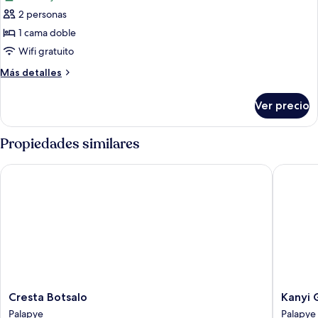
las
2 personas
fotos
de
1 cama doble
Chalet
Wifi gratuito
Más
Más detalles
detalles
sobre
Ver precio
Chalet
Propiedades similares
Cresta Botsalo
Kanyi Gu
Cresta
Kanyi
Cresta Botsalo
Kanyi 
Botsalo
Guest
Palapye
Palapye