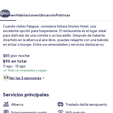
Hotel
erior
Siguiente
82+
Resumen
Habitaciones
Ubicación
Políticas
Cuando visites Palapye, considera Sahara Stones Hotel, una
excelente opción para hospedarse. El restaurante es el lugar ideal
para disfrutar de una comida o un bocadillo. Después de haberte
divertido en la alberca al aire libre, puedes relajarte con una bebida
en el bar o lounge. Entre sus amenidades y servicios destacan su
terraza y su jardín.
$85 por noche
El
$96 en total
precio
11 ago - 12 ago
Terraza o patio
total
Total con impuestos y cargos
es
Opiniones
2.8
Ver las 3 opiniones
de
2.8 de 10,
$96
Servicios principales
Alberca
Traslado del/al aeropuerto
Estacionamiento gratis
Wifi gratuito