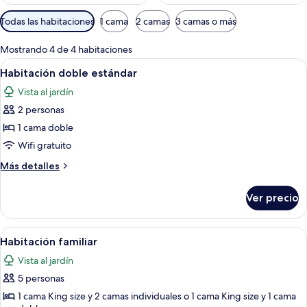
Filtros
Todas las habitaciones
1 cama
2 camas
3 camas o más
disponibles
para
Mostrando 4 de 4 habitaciones
las
Abrir
Una cama blanca sencilla con cabecera
14
Habitación doble estándar
habitaciones
todas
Vista al jardín
las
2 personas
fotos
de
1 cama doble
Habitación
Wifi gratuito
doble
Más
Más detalles
estándar
detalles
sobre
Ver precio
Habitación
doble
estándar
Abrir
Habitación de hotel con una cama, un e
13
Habitación familiar
todas
Vista al jardín
las
5 personas
fotos
de
1 cama King size y 2 camas individuales o 1 cama King size y 1 cama