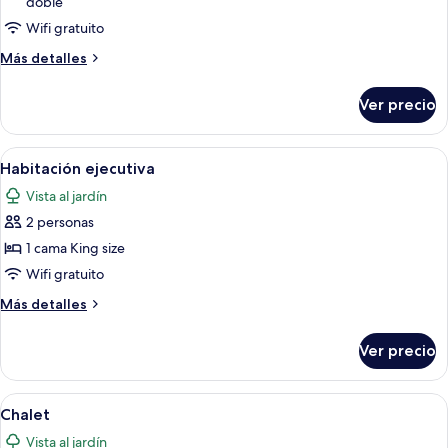
doble
Habitación
Wifi gratuito
familiar
Más
Más detalles
detalles
sobre
Ver precio
Habitación
familiar
Abrir
Una habitación de hotel con una cama, 
13
Habitación ejecutiva
todas
Vista al jardín
las
2 personas
fotos
de
1 cama King size
Habitación
Wifi gratuito
ejecutiva
Más
Más detalles
detalles
sobre
Ver precio
Habitación
ejecutiva
Abrir
Un entorno rural con edificios de tec
7
Chalet
todas
Vista al jardín