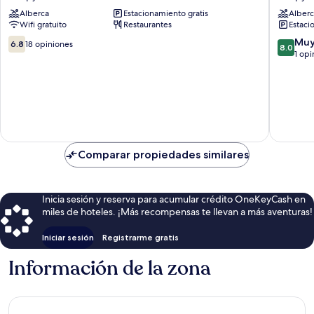
Palapye
House
Alberca
Estacionamiento gratis
Alberc
Palapye
Wifi gratuito
Restaurantes
Estaci
6.8
8.0
Muy
6.8
18 opiniones
8.0
de
de
1 opi
10,
10,
18
Muy
opiniones
bueno,
1
opinión
Comparar propiedades similares
Inicia sesión y reserva para acumular crédito OneKeyCash en
miles de hoteles. ¡Más recompensas te llevan a más aventuras!
Iniciar sesión
Registrarme gratis
Información de la zona