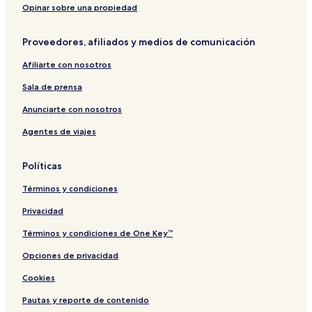
s
u
e
&
e
l
s
e
s
Opinar sobre una propiedad
e
s
T
t
l
t
e
o
H
H
Proveedores, afiliados y medios de comunicación
u
o
o
r
u
u
Afiliarte con nosotros
s
s
s
e
e
Sala de prensa
Anunciarte con nosotros
Agentes de viajes
Políticas
Términos y condiciones
Privacidad
Términos y condiciones de One Key™
Opciones de privacidad
Cookies
Pautas y reporte de contenido