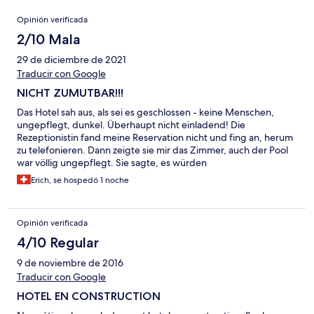
Opiniones
Opinión verificada
2/10 Mala
29 de diciembre de 2021
Traducir con Google
NICHT ZUMUTBAR!!!
Das Hotel sah aus, als sei es geschlossen - keine Menschen,
ungepflegt, dunkel. Überhaupt nicht einladend! Die
Rezeptionistin fand meine Reservation nicht und fing an, herum
zu telefonieren. Dann zeigte sie mir das Zimmer, auch der Pool
war völlig ungepflegt. Sie sagte, es würden
Renovationsarbeiten durchgeführt. Auch war das Restaurant
Erich, se hospedó 1 noche
geschlossen und das WiFi funktionierte nicht. Ich hatte den
Eindruck, dass keine anderen Gäste anwesend seien. Eine
Übernachtung hier ist nicht zumutbar!!! ICH ERWARTE EINE
Opinión verificada
RÜCKERSTATTUNG DES BEREITS BEZAHLTEN BETRAGES!!!
4/10 Regular
9 de noviembre de 2016
Traducir con Google
HOTEL EN CONSTRUCTION