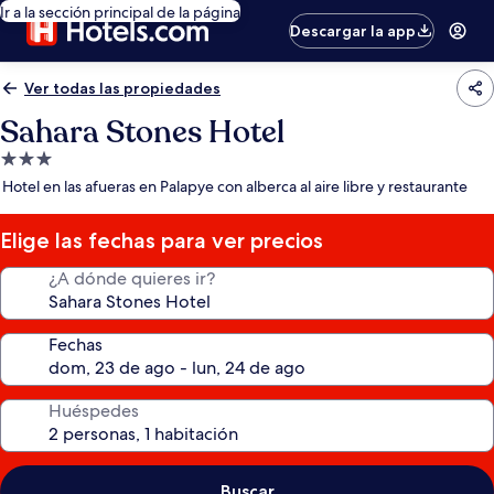
Ir a la sección principal de la página
Descargar la app
Ver todas las propiedades
Sahara Stones Hotel
Propiedad
de
Hotel en las afueras en Palapye con alberca al aire libre y restaurante
3.0
estrellas
Elige las fechas para ver precios
¿A dónde quieres ir?
Fechas
Huéspedes
Buscar