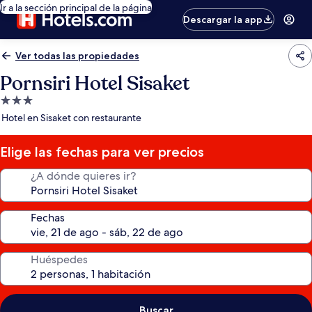
Ir a la sección principal de la página
Descargar la app
Ver todas las propiedades
Pornsiri Hotel Sisaket
Propiedad
de
Hotel en Sisaket con restaurante
3.0
estrellas
Elige las fechas para ver precios
¿A dónde quieres ir?
Fechas
Huéspedes
Buscar