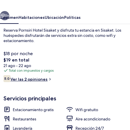
Sisaket
erior
Siguiente
11+
Resumen
Habitaciones
Ubicación
Políticas
Reserva Pornsiri Hotel Sisaket y disfruta tu estancia en Sisaket. Los
huéspedes disfrutarán de servicios extra sin costo, como wifi y
estacionamiento.
$18 por noche
El
$19 en total
precio
21 ago - 22 ago
total
Total con impuestos y cargos
es
Opiniones
Camas extra y wifi gratis
5.0
Ver las 2 opiniones
de
5.0 de 10,
$19
Servicios principales
Estacionamiento gratis
Wifi gratuito
Restaurantes
Aire acondicionado
Lavandería
Recepción 24/7