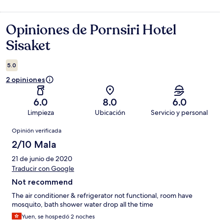
Opiniones de Pornsiri Hotel
Opiniones
Sisaket
5.0
2 opiniones
6.0
8.0
6.0
Limpieza
Ubicación
Servicio y personal
Opiniones
Opinión verificada
2/10 Mala
21 de junio de 2020
Traducir con Google
Not recommend
The air conditioner & refrigerator not functional, room have
mosquito, bath shower water drop all the time
Yuen, se hospedó 2 noches