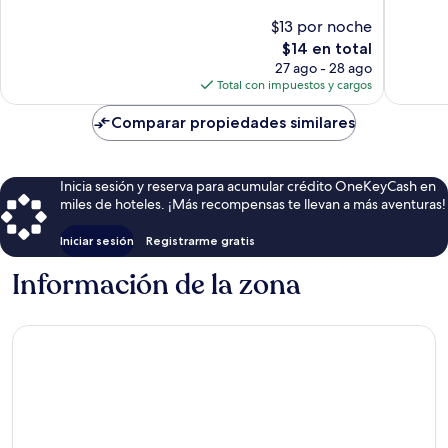
Muy
$13 por noche
bueno,
El
$14 en total
49
precio
27 ago - 28 ago
opinion
actual
Total con impuestos y cargos
es
de
Comparar propiedades similares
$14
Inicia sesión y reserva para acumular crédito OneKeyCash en
miles de hoteles. ¡Más recompensas te llevan a más aventuras!
Iniciar sesión
Registrarme gratis
Información de la zona