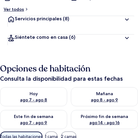
Ver todos
Servicios principales
(8)
Siéntete como en casa
(6)
Opciones de habitación
Consulta la disponibilidad para estas fechas
Consulta la disponibilidad para hoy ago 7 - ago 8
Consulta la disponibilidad pa
Hoy
Mañana
ago 7 - ago 8
ago 8 - ago 9
Consulta la disponibilidad para este fin de semana ago 7 - ag
Consulta la disponibilidad par
Este fin de semana
Próximo fin de semana
ago 7 - ago 9
ago 14 - ago 16
Filtros
Todas las habitaciones
1 cama
2 camas