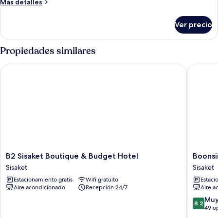
Más
Más detalles
2
detalles
camas
sobre
Ver precio
Habitación
individuales
con
2
Propiedades similares
camas
individuales
B2 Sisaket Boutique & Budget Hotel
Boonsiri
B2
Boonsiri
B2 Sisaket Boutique & Budget Hotel
Boonsi
Sisaket
Boutiqu
Sisaket
Sisaket
Boutique
Hotel
Estacionamiento gratis
Wifi gratuito
Estaci
&
Sisaket
Aire acondicionado
Recepción 24/7
Aire a
Budget
Hotel
8.2
Muy
8.2
Sisaket
de
49 o
10,