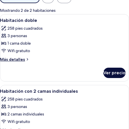
disponibles
para
Mostrando 2 de 2 habitaciones
las
Abrir
Una cama con ropa de cama blanca en 
4
Habitación doble
habitaciones
todas
258 pies cuadrados
las
3 personas
fotos
de
1 cama doble
Habitación
Wifi gratuito
doble
Más
Más detalles
detalles
sobre
Ver precio
Habitación
doble
Abrir
Una habitación con dos camas, una pa
6
Habitación con 2 camas individuales
todas
258 pies cuadrados
las
3 personas
fotos
de
2 camas individuales
Habitación
Wifi gratuito
con