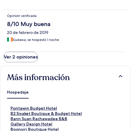
Opinión verificada
8/10 Muy buena
20 de febrero de 2019
Sudawa, se hospedó 1 noche
Ver 2 opiniones
Más información
Hospedaje
E
Pontawin Budget Hotel
n
E
B2 Sisaket Boutique & Budget Hotel
l
n
E
Bann Suan Rachawadee B&B
a
l
n
E
Gallery Design Hotel
c
a
l
n
E
Boonsiri Boutique Hotel