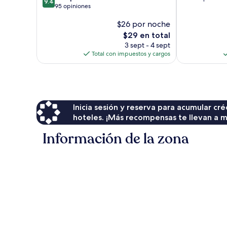
9.4
de
95 opiniones
10,
10,
Excelente,
$26 por noche
Excepcional,
8
95
El
opiniones
$29 en total
opiniones
precio
3 sept - 4 sept
actual
Total con impuestos y cargos
es
de
$29
Inicia sesión y reserva para acumular c
hoteles. ¡Más recompensas te llevan a m
Información de la zona