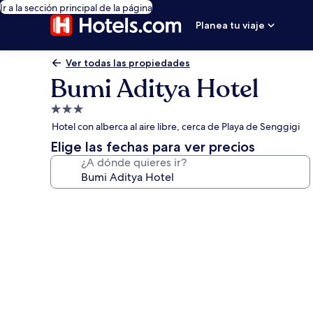
Ir a la sección principal de la página
Planea tu viaje
Ver todas las propiedades
Bumi Aditya Hotel
Propiedad
de
Hotel con alberca al aire libre, cerca de Playa de Senggigi
3.0
Elige las fechas para ver precios
estrellas
¿A dónde quieres ir?
Galería
de
fotos
de
Bumi
Aditya