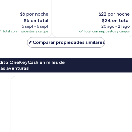
10,
Excelente,
$6 por noche
$22 por noche
61
El
opiniones
El
$6 en total
$24 en total
precio
precio
5 sept - 6 sept
20 ago - 21 ago
actual
actual
Total con impuestos y cargos
Total con impuestos y cargos
es
es
de
de
Comparar propiedades similares
$6
$24
rédito OneKeyCash en miles de
ás aventuras!