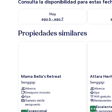
Consulta la disponibilidad para estas fec
Consulta la disponibilidad para hoy ago 6 - ago 7
Consulta la d
Hoy
ago 6 - ago 7
Propiedades similares
Mama Bella's Retreat
Attara Herita
Mama
Attara
Mama Bella's Retreat
Attara Heri
Bella's
Heritage
Senggigi
Senggigi
Retreat
Senggigi
Alberca
Alberca
Senggigi
Senggigi
Desayuno incluido
Spa
Spa
Wifi gratuito
Traslado del/al
Restaurantes
aeropuerto
8.8
Excelent
8.8
9.4
Excepcional
de
8 opiniones