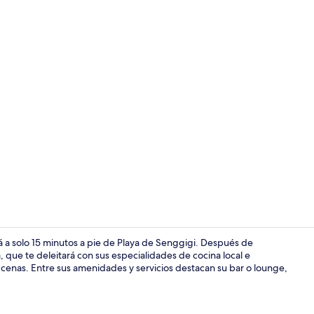
Alberca al air
á a solo 15 minutos a pie de Playa de Senggigi. Después de
ya, que te deleitará con sus especialidades de cocina local e
 cenas. Entre sus amenidades y servicios destacan su bar o lounge,
Áreas de la 