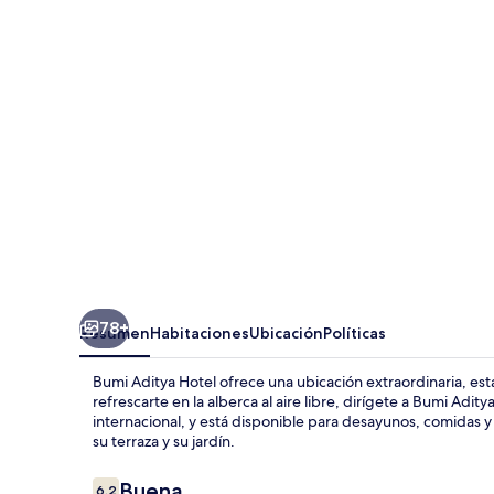
Hotel
78+
Resumen
Habitaciones
Ubicación
Políticas
Bumi Aditya Hotel ofrece una ubicación extraordinaria, est
refrescarte en la alberca al aire libre, dirígete a Bumi Adit
internacional, y está disponible para desayunos, comidas y
su terraza y su jardín.
Opiniones
Buena
6.2