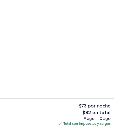
l de la propiedad
Recepción
$73 por noche
El
$82 en total
precio
9 ago - 10 ago
idad en la habitación, escritorio y wifi gratis
Caja de seguridad en la habitación, escr
total
Total con impuestos y cargos
es
de