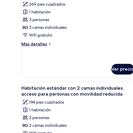
cama
269 pies cuadrados
matrimonial
las
1 habitación
fotos
de
3 personas
Habitación
3 camas individuales
triple
Wifi gratuito
estándar
Más
Más detalles
detalles
sobre
Habitación
triple
Ver preci
estándar
Abrir
Caja de seguridad en la habitaci
4
Habitación estándar con 2 camas individuales,
todas
acceso para personas con movilidad reducida
las
194 pies cuadrados
fotos
1 habitación
de
2 personas
Habitación
estándar
2 camas individuales
con
Wifi gratuito