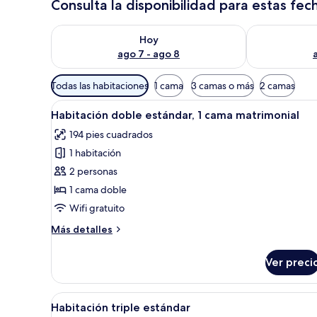
Consulta la disponibilidad para estas fec
Consulta la disponibilidad para hoy ago 7 - ago 8
Consulta la d
Hoy
ago 7 - ago 8
Filtros
Todas las habitaciones
1 cama
3 camas o más
2 camas
disponibles
Abrir
Un dormitorio con una cama gr
para
4
Habitación doble estándar, 1 cama matrimonial
todas
las
194 pies cuadrados
las
habitaciones
1 habitación
fotos
de
2 personas
Habitación
1 cama doble
doble
Wifi gratuito
estándar,
Más
Más detalles
1
detalles
cama
sobre
Ver preci
Habitación
matrimonial
doble
estándar,
Abrir
Habitación de hotel con dos ca
4
1
Habitación triple estándar
todas