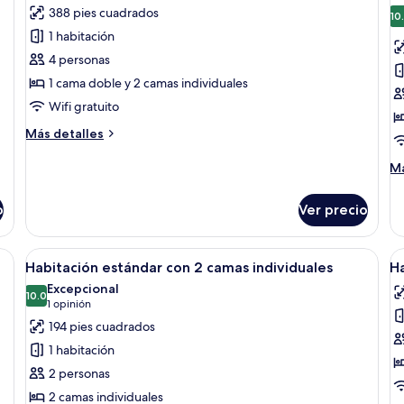
388 pies cuadrados
las
la
10
1 habitación
fotos
f
de
d
4 personas
Habitación
H
1 cama doble y 2 camas individuales
cuádruple
e
Wifi gratuito
estándar,
c
Más
Más detalles
2
2
detalles
habitaciones
c
sobre
M
Má
Habitación
i
de
cuádruple
so
o
Ver precio
estándar,
Ha
2
ec
habitaciones
co
ón, escritorio y wifi gratis
Abrir
Un dormitorio con una cama grande, u
A
4
2
Habitación estándar con 2 camas individuales
Ha
todas
t
ca
Excepcional
las
10.0
in
la
10.0 de 10
(1
1 opinión
fotos
f
opinión)
194 pies cuadrados
de
d
1 habitación
Habitación
H
2 personas
estándar
c
2 camas individuales
con
e