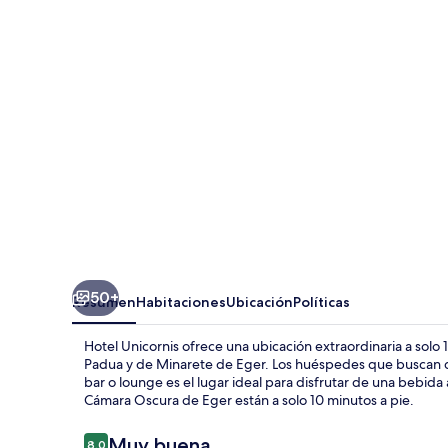
50+
Resumen
Habitaciones
Ubicación
Políticas
Hotel Unicornis ofrece una ubicación extraordinaria a solo 
Padua y de Minarete de Eger. Los huéspedes que buscan d
bar o lounge es el lugar ideal para disfrutar de una bebida 
Cámara Oscura de Eger están a solo 10 minutos a pie.
Opiniones
Muy buena
8.0