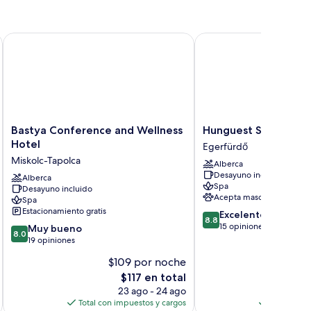
Bastya Conference and Wellness Hotel
Hunguest Saliris
Bastya
Hunguest
Bastya Conference and Wellness
Hunguest Saliris
Conference
Saliris
Hotel
Egerfürdő
and
Egerfürdő
Miskolc-Tapolca
Alberca
Wellness
Desayuno incluido
Hotel
Alberca
Spa
Desayuno incluido
Miskolc-
Acepta mascotas
Spa
Tapolca
Estacionamiento gratis
8.8
Excelente
8.8
de
15 opiniones
8.0
Muy bueno
8.0
10,
de
19 opiniones
Excelente,
10,
$109 por noche
$
15
Muy
El
opiniones
E
$117 en total
bueno,
precio
p
19
23 ago - 24 ago
actual
a
opiniones
Total con impuestos y cargos
Total con 