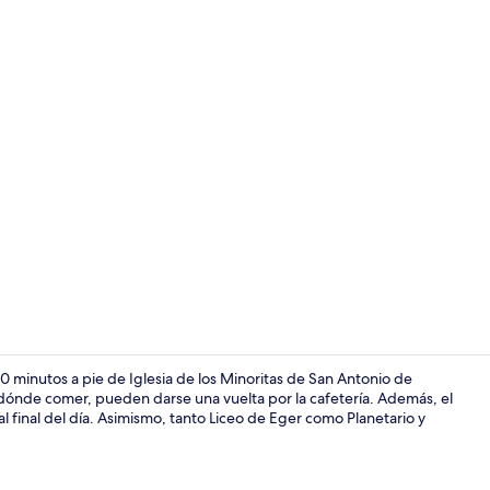
Vista fronta
10 minutos a pie de Iglesia de los Minoritas de San Antonio de
ónde comer, pueden darse una vuelta por la cafetería. Además, el
al final del día. Asimismo, tanto Liceo de Eger como Planetario y
Caja de segur