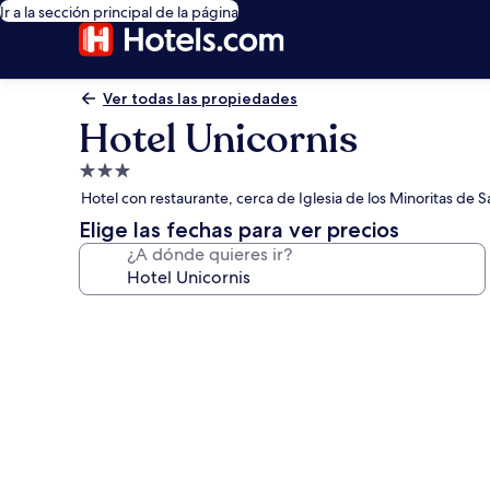
Ir a la sección principal de la página
Ver todas las propiedades
Hotel Unicornis
Propiedad
de
Hotel con restaurante, cerca de Iglesia de los Minoritas de
3.0
Elige las fechas para ver precios
estrellas
¿A dónde quieres ir?
Galería
de
fotos
de
Hotel
Unicornis