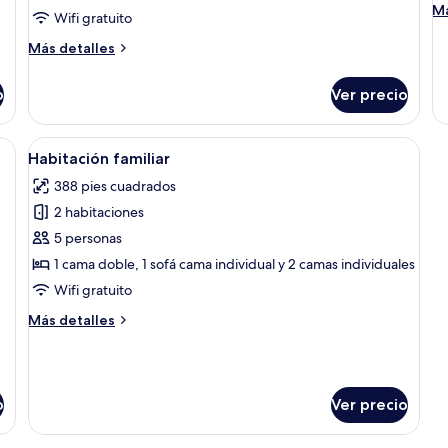
M
Má
Wifi gratuito
2
v
de
camas
c
so
Más
Más detalles
Ha
individuales
detalles
cu
sobre
o
Ver precio
es
Habitación
va
estándar
ca
con
n cama, una mesita, una silla, un armario y un espejo.
Abrir
Una habitación con dos camas, cada u
3
2
Habitación familiar
todas
camas
388 pies cuadrados
individuales
las
2 habitaciones
fotos
de
5 personas
Habitación
1 cama doble, 1 sofá cama individual y 2 camas individuales
familiar
Wifi gratuito
Más
Más detalles
detalles
sobre
Habitación
familiar
o
Ver precio