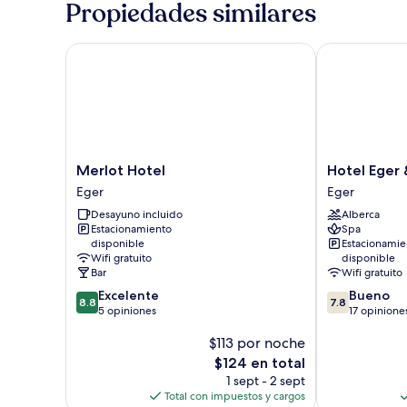
Propiedades similares
Merlot Hotel
Hotel Eger & 
Merlot
Hotel
Merlot Hotel
Hotel Eger 
Hotel
Eger
Eger
Eger
Eger
&
Desayuno incluido
Alberca
Park
Estacionamiento
Spa
Eger
disponible
Estacionamie
Wifi gratuito
disponible
Bar
Wifi gratuito
8.8
7.8
Excelente
Bueno
8.8
7.8
de
de
5 opiniones
17 opinione
10,
10,
$113 por noche
Excelente,
Bueno,
5
17
El
$124 en total
opiniones
opiniones
precio
1 sept - 2 sept
actual
Total con impuestos y cargos