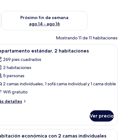
fin de semana ago 7 - ago 9
Consulta la disponibilidad para el próximo fin de semana ago 
Próximo fin de semana
ago 14 - ago 16
Mostrando 11 de 11 habitaciones
orio, silla, televisor y ventana con cortinas.
brir
Una cama bien hecha con edredón gris y almo
7
epartamento estándar, 2 habitaciones
odas
269 pies cuadrados
s
2 habitaciones
otos
e
5 personas
epartamento
2 camas individuales, 1 sofá cama individual y 1 cama doble
stándar,
Wifi gratuito
ás
s detalles
abitaciones
talles
bre
Ver precio
partamento
tándar,
s de noche.
en el techo, un tragaluz y una cama bien hecha con almohadas.
brir
Un dormitorio con cama, almohadas, una mesi
5
bitaciones
bitación económica con 2 camas individuales
odas