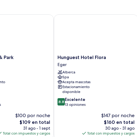
Park
Hunguest Hotel Flora
Hunguest
& Park
Hunguest Hotel Flora
Hotel
Eger
Flora
Alberca
Eger
Spa
nto
Acepta mascotas
Estacionamiento
disponible
8.8
Excelente
8.8
de
s
13 opiniones
10,
$100 por noche
$147 por noche
Excelente,
13
El
El
$109 en total
$160 en total
opiniones
precio
precio
31 ago - 1 sept
30 ago - 31 ago
actual
actual
Total con impuestos y cargos
Total con impuestos y cargos