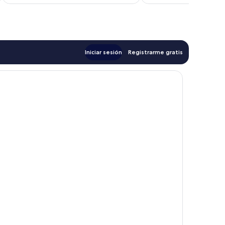
es
e
de
$117
Iniciar sesión
Registrarme gratis