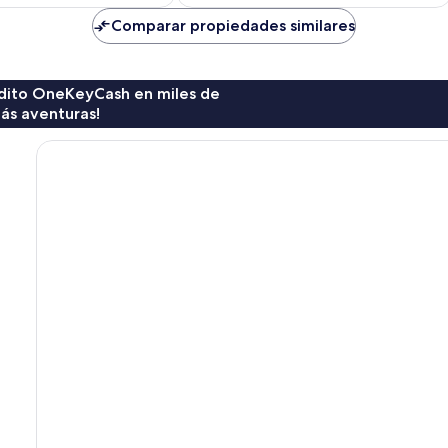
es
es
de
de
Comparar propiedades similares
$109
$160
rédito OneKeyCash en miles de
ás aventuras!