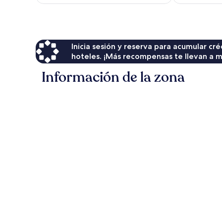
es
de
$124
Inicia sesión y reserva para acumular c
hoteles. ¡Más recompensas te llevan a m
Información de la zona