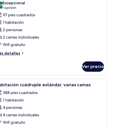
Excepcional
s
.0
10.0 de 10
(1
1 opinión
otos
opinión)
97 pies cuadrados
e
1 habitación
abitación
2 personas
conómica
2 camas individuales
on
Wifi gratuito
amas
ás
s detalles
ndividuales
talles
bre
Ver precio
bitación
onómica
n
na ventana con cortinas, un radiador y un cabecero de madera.
brir
Una habitación pequeña y triangular con dos
6
bitación cuádruple estándar, varias camas
odas
mas
388 pies cuadrados
dividuales
s
1 habitación
otos
e
4 personas
abitación
4 camas individuales
uádruple
Wifi gratuito
stándar,