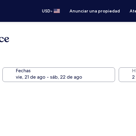
•
USD
Anunciar una propiedad
Ate
ce
Fechas
H