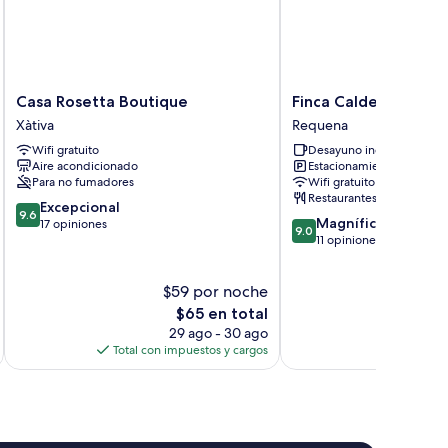
Casa
Finca
Casa Rosetta Boutique
Finca Calderón Enor
Rosetta
Calderón
Xàtiva
Requena
Boutique
Enoresort
Wifi gratuito
Desayuno incluido
Xàtiva
Requena
Aire acondicionado
Estacionamiento gratis
Para no fumadores
Wifi gratuito
Restaurantes
9.6
Excepcional
9.6
9.0
Magnífico
de
17 opiniones
9.0
de
11 opiniones
10,
10,
Excepcional,
Magnífico,
17
$59 por noche
11
opiniones
El
opiniones
$65 en total
precio
29 ago - 30 ago
actual
Total con impuestos y cargos
es
de
$65