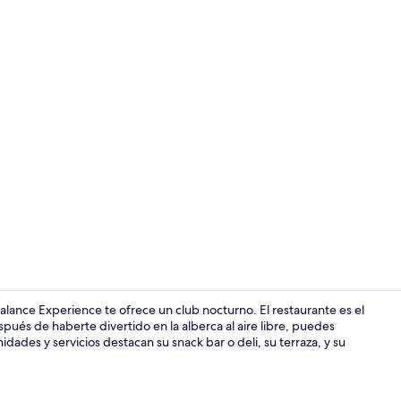
Entrada inte
lance Experience te ofrece un club nocturno. El restaurante es el
spués de haberte divertido en la alberca al aire libre, puedes
dades y servicios destacan su snack bar o deli, su terraza, y su
Área para ban