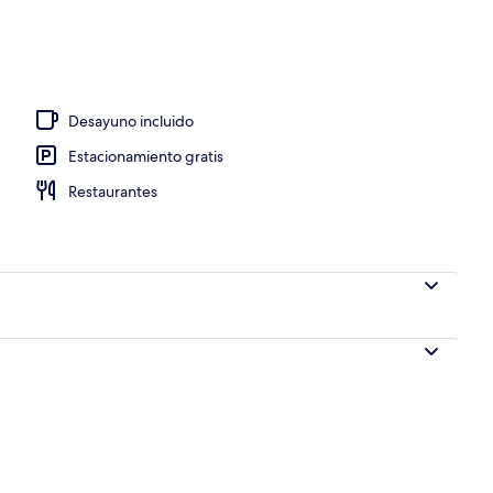
e libre, sombrillas en la alberca y camastros
Desayuno incluido
Estacionamiento gratis
Restaurantes