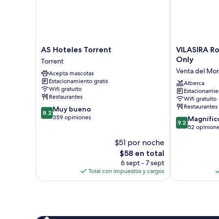
individuales
AS
VILASIRA
AS Hoteles Torrent
VILASIRA R
Hoteles
Rooms
Only
Torrent
Torrent
&
Venta del Mo
Acepta mascotas
Torrent
Wines
Estacionamiento gratis
-
Alberca
Wifi gratuito
Estacionamien
Adults
Restaurantes
Wifi gratuito
Only
Restaurantes
8.2
Muy bueno
Venta
8.2
de
359 opiniones
9.2
del
Magnífic
9.2
10,
de
Moro
52 opinion
Muy
10,
$51 por noche
bueno,
Magnífico,
359
El
$58 en total
52
opiniones
precio
opiniones
6 sept - 7 sept
actual
Total con impuestos y cargos
es
de
$58