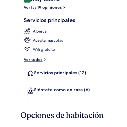
8.4 de 10,
Ver las 19 opiniones
Alberca al air
Servicios principales
Alberca
Acepta mascotas
Wifi gratuito
Ver todos
Servicios principales
(12)
Siéntete como en casa
(6)
Opciones de habitación