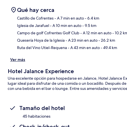
Qué hay cerca
Castillo de Cofrentes
- A 7 min en auto
- 6.4 km
Iglesia de Jarafuel
- A 10 min en auto
- 9.5 km
Sec
Campo de golf Cofrentes Golf Club
- A 12 min en auto
- 10.2 k
Quesería Hoya de la Iglesia
- A 23 min en auto
- 26.2 km
Ruta del Vino Utiel-Requena
- A 43 min en auto
- 49.4 km
Ver más
Hotel Jalance Experience
Una excelente opción para hospedarse en Jalance, Hotel Jalance Exp
lugar ideal para disfrutar de una comida o un bocadillo. Después de h
con una bebida en el bar o lounge. Entre sus amenidades y servicios d
Tamaño del hotel
45 habitaciones
Check-in/check-out