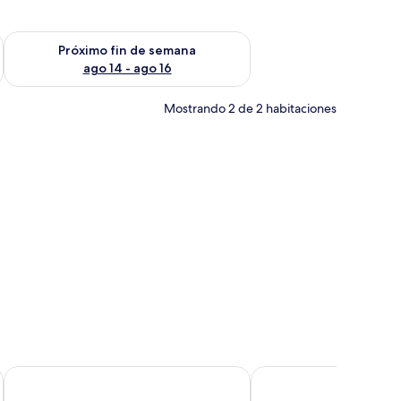
fin de semana ago 7 - ago 9
Consulta la disponibilidad para el próximo fin de semana ago 
Próximo fin de semana
ago 14 - ago 16
Mostrando 2 de 2 habitaciones
a gratis
Casa Rosetta Boutique
Finca Calderón Enoreso