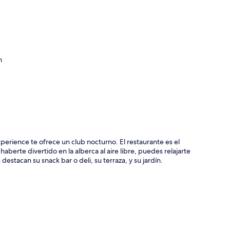
ción del mapa
m
erience te ofrece un club nocturno. El restaurante es el
aberte divertido en la alberca al aire libre, puedes relajarte
estacan su snack bar o deli, su terraza, y su jardín.