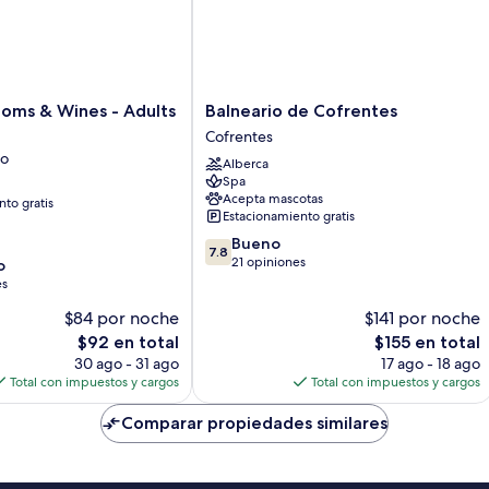
Balneario
ooms & Wines - Adults
Balneario de Cofrentes
de
Cofrentes
Cofrentes
ro
Alberca
Cofrentes
Spa
Acepta mascotas
to gratis
Estacionamiento gratis
7.8
Bueno
7.8
de
21 opiniones
o
10,
es
Bueno,
$84 por noche
$141 por noche
21
El
opiniones
El
$92 en total
$155 en total
precio
precio
30 ago - 31 ago
17 ago - 18 ago
actual
actual
Total con impuestos y cargos
Total con impuestos y cargos
es
es
de
de
Comparar propiedades similares
$92
$155