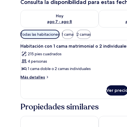
Consulta la disponibilidad para estas fec
Consulta la disponibilidad para hoy ago 7 - ago 8
Consulta la d
Hoy
ago 7 - ago 8
Filtros
Todas las habitaciones
1 cama
2 camas
disponibles
Abrir
Escritorio, cunas gratuitas y ca
para
11
Habitación con 1 cama matrimonial o 2 individuale
todas
las
215 pies cuadrados
las
habitaciones
4 personas
fotos
de
1 cama doble o 2 camas individuales
Habitación
Más
Más detalles
con
detalles
sobre
1
Ver preci
Habitación
cama
con
matrimonial
1
Propiedades similares
o
cama
matrimonial
2
o
AS Hoteles Torrent
VILASIRA Roo
individuales
2