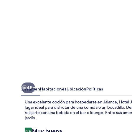
Experience
45+
Resumen
Habitaciones
Ubicación
Políticas
Una excelente opción para hospedarse en Jalance, Hotel Ja
lugar ideal para disfrutar de una comida o un bocadillo. De
relajarte con una bebida en el bar o lounge. Entre sus ameni
jardín.
Opiniones
Muy buena
8.4