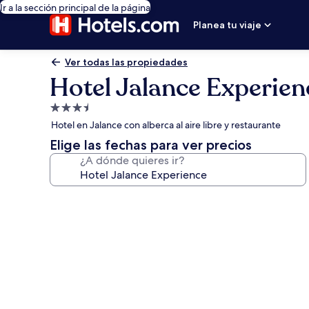
Ir a la sección principal de la página
Planea tu viaje
Ver todas las propiedades
Hotel Jalance Experien
Propiedad
de
Hotel en Jalance con alberca al aire libre y restaurante
3.5
Elige las fechas para ver precios
estrellas
¿A dónde quieres ir?
Galería
de
fotos
de
Hotel
Jalance