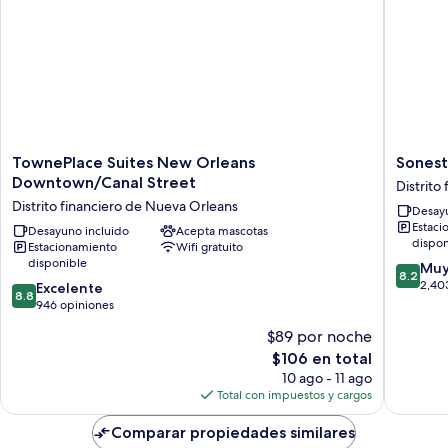
TownePlace
Sonesta
TownePlace Suites New Orleans
Sonest
Suites
ES
Downtown/Canal Street
Distrito
New
Suites
Distrito financiero de Nueva Orleans
Desayu
Orleans
New
Estaci
Downtown/Canal
Desayuno incluido
Acepta mascotas
Orleans
dispon
Estacionamiento
Wifi gratuito
Street
Downto
disponible
8.2
Distrito
Distrito
Muy
8.2
de
financiero
financie
2,40
8.8
Excelente
8.8
10,
de
de
de
946 opiniones
Muy
Nueva
Nueva
10,
$89 por noche
bueno,
Orleans
Orleans
Excelente,
El
2,403
$106 en total
946
precio
opinion
opiniones
10 ago - 11 ago
actual
Total con impuestos y cargos
es
de
Comparar propiedades similares
$106