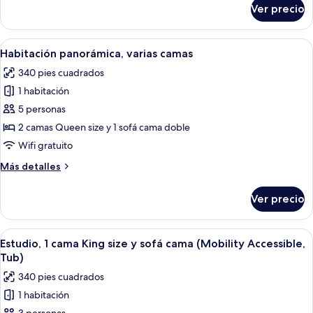
size
sobre
Ver precio
Estudio,
y
1
sofá
cama
Abrir
Habitación de hotel con una cama grand
cama
5
King
Habitación panorámica, varias camas
todas
size
340 pies cuadrados
y
las
sofá
1 habitación
fotos
cama
de
5 personas
Habitación
2 camas Queen size y 1 sofá cama doble
panorámica,
Wifi gratuito
varias
Más
Más detalles
camas
detalles
sobre
Ver precio
Habitación
panorámica,
varias
Abrir
Habitación de hotel moderna con sofá,
4
camas
Estudio, 1 cama King size y sofá cama (Mobility Accessible,
todas
Tub)
las
340 pies cuadrados
fotos
1 habitación
de