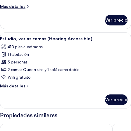
In
camas
Shower)
Más
Más detalles
(Mobility
detalles
Accessible,
sobre
Ver precio
Estudio,
Tub)
varias
camas
Abrir
Habitación de hotel con una cama grand
4
(Mobility
Estudio, varias camas (Hearing Accessible)
todas
Accessible,
410 pies cuadrados
Tub)
las
1 habitación
fotos
de
5 personas
Estudio,
2 camas Queen size y 1 sofá cama doble
varias
Wifi gratuito
camas
Más
Más detalles
(Hearing
detalles
Accessible)
sobre
Ver precio
Estudio,
varias
camas
Propiedades similares
(Hearing
Accessible)
TownePlace Suites New Orleans Downtown/Canal Street
Sonesta