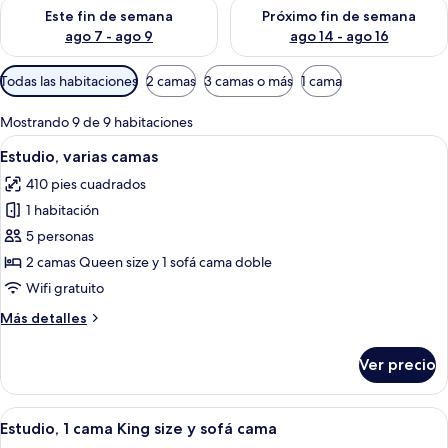
Consulta la disponibilidad para este fin de semana ago 7 - ag
Consulta la disponibilidad par
Este fin de semana
Próximo fin de semana
ago 7 - ago 9
ago 14 - ago 16
Filtros
Todas las habitaciones
2 camas
3 camas o más
1 cama
disponibles
para
Mostrando 9 de 9 habitaciones
las
Abrir
Habitación de hotel con dos camas, un s
8
Estudio, varias camas
habitaciones
todas
410 pies cuadrados
las
1 habitación
fotos
de
5 personas
Estudio,
2 camas Queen size y 1 sofá cama doble
varias
Wifi gratuito
camas
Más
Más detalles
detalles
sobre
Ver precio
Estudio,
varias
camas
Abrir
Habitación de hotel moderna con sofá,
8
Estudio, 1 cama King size y sofá cama
todas