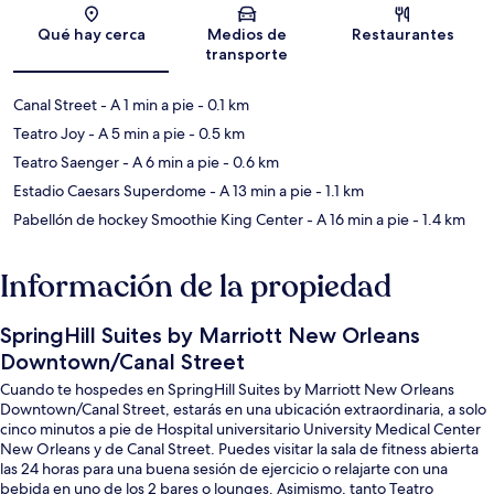
Sección del mapa
Qué hay cerca
Medios de
Restaurantes
transporte
Canal Street
- A 1 min a pie
- 0.1 km
Teatro Joy
- A 5 min a pie
- 0.5 km
Teatro Saenger
- A 6 min a pie
- 0.6 km
Estadio Caesars Superdome
- A 13 min a pie
- 1.1 km
Pabellón de hockey Smoothie King Center
- A 16 min a pie
- 1.4 km
Información de la propiedad
SpringHill Suites by Marriott New Orleans
Downtown/Canal Street
Cuando te hospedes en SpringHill Suites by Marriott New Orleans
Downtown/Canal Street, estarás en una ubicación extraordinaria, a solo
cinco minutos a pie de Hospital universitario University Medical Center
New Orleans y de Canal Street. Puedes visitar la sala de fitness abierta
las 24 horas para una buena sesión de ejercicio o relajarte con una
bebida en uno de los 2 bares o lounges. Asimismo, tanto Teatro