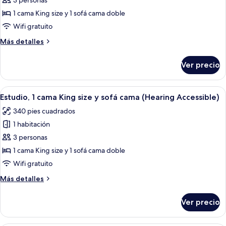
3 personas
Estudio,
1
1 cama King size y 1 sofá cama doble
cama
Wifi gratuito
King
Más
Más detalles
size
detalles
y
sobre
Ver precio
Estudio,
sofá
1
cama
cama
Abrir
Habitación de hotel moderna con sofá,
(Mobility
5
King
Estudio, 1 cama King size y sofá cama (Hearing Accessible)
todas
size
Accessible,
340 pies cuadrados
y
las
Tub)
sofá
1 habitación
fotos
cama
de
3 personas
(Mobility
Estudio,
Accessible,
1 cama King size y 1 sofá cama doble
Tub)
1
Wifi gratuito
cama
Más
Más detalles
King
detalles
size
sobre
Ver precio
Estudio,
y
1
sofá
cama