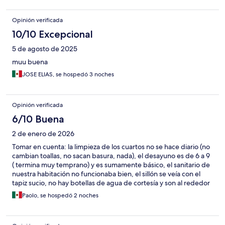
Opinión verificada
10/10 Excepcional
5 de agosto de 2025
muu buena
JOSE ELIAS, se hospedó 3 noches
Opinión verificada
6/10 Buena
2 de enero de 2026
Tomar en cuenta: la limpieza de los cuartos no se hace diario (no
cambian toallas, no sacan basura, nada), el desayuno es de 6 a 9
( termina muy temprano) y es sumamente básico, el sanitario de
nuestra habitación no funcionaba bien, el sillón se veía con el
tapiz sucio, no hay botellas de agua de cortesía y son al rededor
de 15-20 min al French Quarter.
Paolo, se hospedó 2 noches