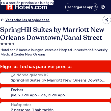
Ir a la sección principal de la página
Descargar la app
Ver todas las propiedades
SpringHill Suites by Marriott New
Orleans Downtown/Canal Street
Propiedad
de
Hotel con 2 bares o lounges, cerca de Hospital universitario University
3.5
Medical Center New Orleans
estrellas
Elige las fechas para ver precios
¿A dónde quieres ir?
Fechas
Huéspedes