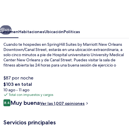
Suites
by
Marriott
erior
Siguiente
New
45+
Resumen
Habitaciones
Ubicación
Políticas
Orleans
Cuando te hospedes en SpringHill Suites by Marriott New Orleans
Downtown/Canal
Downtown/Canal Street, estarás en una ubicación extraordinaria, a
solo cinco minutos a pie de Hospital universitario University Medical
Street
Center New Orleans y de Canal Street. Puedes visitar la sala de
fitness abierta las 24 horas para una buena sesión de ejercicio o
relajarte con una bebida en uno de los 2 bares o lounges. Asimismo,
tanto Teatro Saenger como Teatro Joy están a solo 10 minutos a pie.
$87 por noche
Otros visitantes hablan maravillas de las amenidades y
El
$103 en total
características como el personal amable. La propiedad está a una
precio
10 ago - 11 ago
corta distancia a pie de algunas opciones de transporte público:
2 bares o lounges, bar en la azotea, l
total
Total con impuestos y cargos
Canal at South Claiborne Stop está a 2 minutos y Canal at North
es
Claiborne Stop está a 3 minutos.
Opiniones
Muy buena
8.4
Ver las 1,007 opiniones
de
8.4 de 10,
$103
Servicios principales