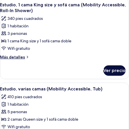
Abrir
Habitación de hotel moderna con sofá,
cama
5
King
Estudio, 1 cama King size y sofá cama (Mobility Accessible,
todas
(Hearing
size
Roll-In Shower)
y
las
Accessible)
340 pies cuadrados
sofá
fotos
cama
1 habitación
de
(Hearing
3 personas
Estudio,
Accessible)
1
1 cama King size y 1 sofá cama doble
cama
Wifi gratuito
King
Más
Más detalles
size
detalles
y
sobre
Ver precio
Estudio,
sofá
1
cama
cama
Abrir
Habitación de hotel con una cama grand
(Mobility
5
King
Estudio, varias camas (Mobility Accessible, Tub)
todas
size
Accessible,
410 pies cuadrados
y
las
Roll-
sofá
1 habitación
fotos
In
cama
de
5 personas
Shower)
(Mobility
Estudio,
Accessible,
2 camas Queen size y 1 sofá cama doble
Roll-
varias
Wifi gratuito