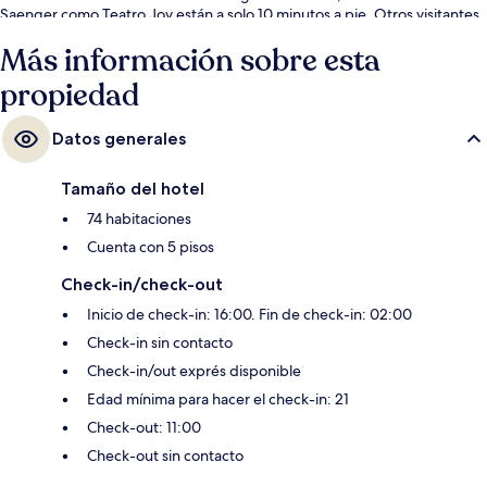
Saenger como Teatro Joy están a solo 10 minutos a pie. Otros visitantes
hablan maravillas de las amenidades y características como el personal
Más información sobre esta
amable. La propiedad está a una corta distancia a pie de algunas
opciones de transporte público: Canal at South Claiborne Stop está a 2
propiedad
minutos y Canal at North Claiborne Stop está a 3 minutos.
Datos generales
Tamaño del hotel
74 habitaciones
Cuenta con 5 pisos
Check-in/check-out
Inicio de check-in: 16:00. Fin de check-in: 02:00
Check-in sin contacto
Check-in/out exprés disponible
Edad mínima para hacer el check-in: 21
Check-out: 11:00
Check-out sin contacto