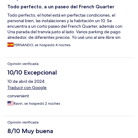
Todo perfecto, a un paseo del French Quarter
Todo perfecto, el hotel está en perfectas condiciones, el
personal bien, las instalaciones y la habitación un 10. Se
encuentra a un corto paseo del French Quarter, además con
Una parada del tranvía justo al lado. Varios parking de pago
alrededor, de diferentes precios. Yo usé uno al aire libre sin
seguridad a 100 metros, en la misma CANAL ST; y otro cubierto y
FERNANDO, se hospedó 4 noches
con cámaras perteneciente a un hospital, unos dólares más caro,
pero más seguro. El hotel, un 10
Opinión verificada
10/10 Excepcional
10 de abril de 2024
Traducir con Google
convenient
Ravin, se hospedó 2 noches
Opinión verificada
8/10 Muy buena