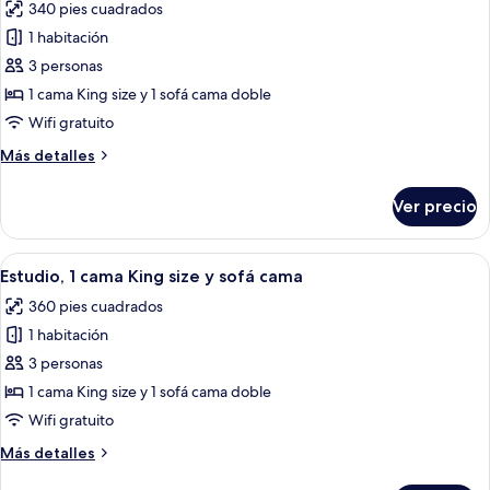
340 pies cuadrados
las
1 habitación
fotos
de
3 personas
Estudio,
1 cama King size y 1 sofá cama doble
1
Wifi gratuito
cama
Más
Más detalles
King
detalles
size
sobre
Ver precio
Estudio,
y
1
sofá
cama
Abrir
Habitación de hotel moderna con sofá,
cama
5
King
Estudio, 1 cama King size y sofá cama
todas
size
360 pies cuadrados
y
las
sofá
1 habitación
fotos
cama
de
3 personas
Estudio,
1 cama King size y 1 sofá cama doble
1
Wifi gratuito
cama
Más
Más detalles
King
detalles