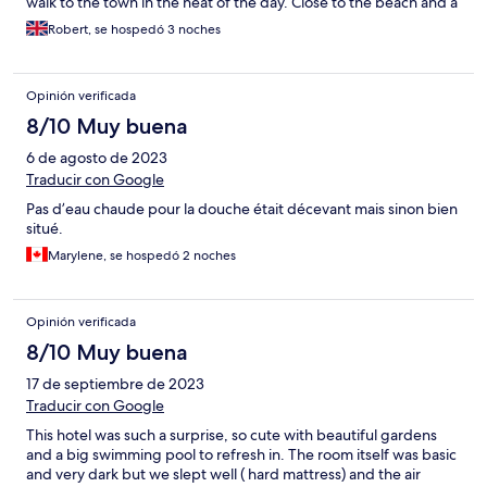
walk to the town in the heat of the day. Close to the beach and a
great family run restaurant is just outside the gate.
Robert, se hospedó 3 noches
Opinión verificada
8/10 Muy buena
6 de agosto de 2023
Traducir con Google
Pas d’eau chaude pour la douche était décevant mais sinon bien
situé.
Marylene, se hospedó 2 noches
Opinión verificada
8/10 Muy buena
17 de septiembre de 2023
Traducir con Google
This hotel was such a surprise, so cute with beautiful gardens
and a big swimming pool to refresh in. The room itself was basic
and very dark but we slept well ( hard mattress) and the air