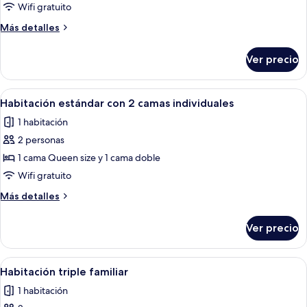
Habitación
Wifi gratuito
doble
Más
Más detalles
clásica,
detalles
1
sobre
Ver precio
Habitación
cama
doble
King
clásica,
Abrir
Una habitación con cama, ventilador d
size
4
1
Habitación estándar con 2 camas individuales
todas
cama
1 habitación
King
las
size
2 personas
fotos
de
1 cama Queen size y 1 cama doble
Habitación
Wifi gratuito
estándar
Más
Más detalles
con
detalles
2
sobre
Ver precio
Habitación
camas
estándar
individuales
con
Abrir
Una habitación con una cama, una vent
2
2
Habitación triple familiar
todas
camas
1 habitación
individuales
las