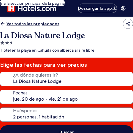
Ir a la sección principal de la página
Descargar la app
Ver todas las propiedades
La Diosa Nature Lodge
Propiedad
de
Hotel en la playa en Cahuita con alberca al aire libre
2.5
estrellas
Elige las fechas para ver precios
¿A dónde quieres ir?
Fechas
Huéspedes
Buscar