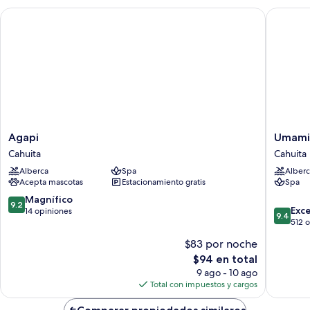
camas
Agapi
Umami Ho
individuales
Agapi
Umami
Agapi
Umami 
Cahuita
Hotel
Cahuita
Cahuita
-
Alberca
Spa
Alberc
Adults
Acepta mascotas
Estacionamiento gratis
Spa
Only
Cahuita
9.2
Magnífico
9.2
9.4
Exc
de
14 opiniones
9.4
de
512 
10,
10,
Magnífico,
$83 por noche
Excepcio
14
El
$94 en total
512
opiniones
precio
opinion
9 ago - 10 ago
actual
Total con impuestos y cargos
es
de