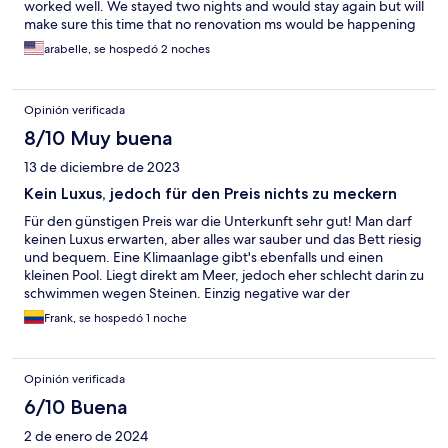
worked well. We stayed two nights and would stay again but will
make sure this time that no renovation ms would be happening
next door with hammering at 7:15 in the morning and all day .
arabelle, se hospedó 2 noches
Opinión verificada
8/10 Muy buena
13 de diciembre de 2023
Kein Luxus, jedoch für den Preis nichts zu meckern
Für den günstigen Preis war die Unterkunft sehr gut! Man darf
keinen Luxus erwarten, aber alles war sauber und das Bett riesig
und bequem. Eine Klimaanlage gibt's ebenfalls und einen
kleinen Pool. Liegt direkt am Meer, jedoch eher schlecht darin zu
schwimmen wegen Steinen. Einzig negative war der
Stromausfall am Abreisetag aber da kann das Hotel nichts dafür.
Frank, se hospedó 1 noche
Gerne wieder!
Opinión verificada
6/10 Buena
2 de enero de 2024