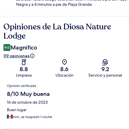
Negra y a 4 minutos a pie de Playa Grande.
Opiniones de La Diosa Nature
Opiniones
Lodge
Magnífico
9.0
119 opiniones
8.8
8.6
9.2
Limpieza
Ubicación
Servicio y personal
Opiniones
Opinión verificada
8/10 Muy buena
16 de octubre de 2023
Buen lugar
Irvin, se hospedó 1 noche