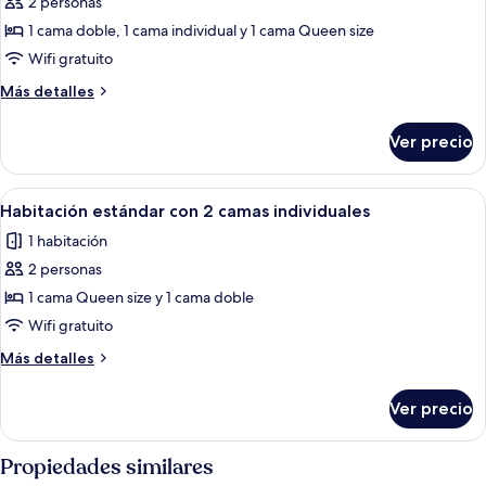
2 personas
fotos
de
1 cama doble, 1 cama individual y 1 cama Queen size
Habitación
Wifi gratuito
triple
Más
Más detalles
familiar
detalles
sobre
Ver precio
Habitación
triple
familiar
Abrir
Una habitación con cama, ventilador d
2
Habitación estándar con 2 camas individuales
todas
1 habitación
las
2 personas
fotos
de
1 cama Queen size y 1 cama doble
Habitación
Wifi gratuito
estándar
Más
Más detalles
con
detalles
2
sobre
Ver precio
Habitación
camas
estándar
individuales
con
Propiedades similares
2