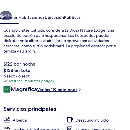
Nature
Lodge
erior
Siguiente
47+
Resumen
Habitaciones
Ubicación
Políticas
Cuando visites Cahuita, considera La Diosa Nature Lodge, una
excelente opción para hospedarse. Los huéspedes pueden
disfrutar en la alberca al aire libre o aprovechar actividades
cercanas, como surf o bodyboard. La propiedad destaca por su
terraza y su jardín.
$122 por noche
El
$138 en total
precio
5 sept - 6 sept
Alberca al aire libre
total
Total con impuestos y cargos
es
Opiniones
Magnífica
9.0
Ver las 119 opiniones
de
9.0 de 10,
$138
Servicios principales
Alberca
Desayuno incluido
Traslado del/al aeropuerto
Estacionamiento gratis