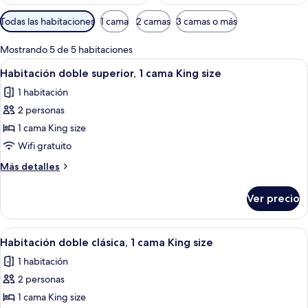
Filtros
Todas las habitaciones
1 cama
2 camas
3 camas o más
disponibles
para
Mostrando 5 de 5 habitaciones
las
Abrir
Un dormitorio con una cama grande, u
5
Habitación doble superior, 1 cama King size
habitaciones
todas
1 habitación
las
2 personas
fotos
de
1 cama King size
Habitación
Wifi gratuito
doble
Más
Más detalles
superior,
detalles
1
sobre
Ver precio
Habitación
cama
doble
King
superior,
Abrir
Habitación de hotel con cabecera de m
size
1
1
Habitación doble clásica, 1 cama King size
todas
cama
1 habitación
King
las
size
2 personas
fotos
de
1 cama King size