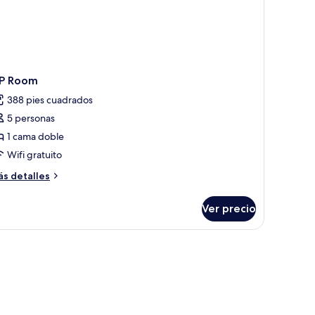
IP Room
388 pies cuadrados
5 personas
1 cama doble
Wifi gratuito
ás
s detalles
talles
bre
Ver precio
P
oom