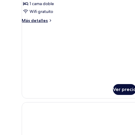
1 cama doble
estándar
Wifi gratuito
Más
Más detalles
detalles
sobre
Habitación
estándar
Ver preci