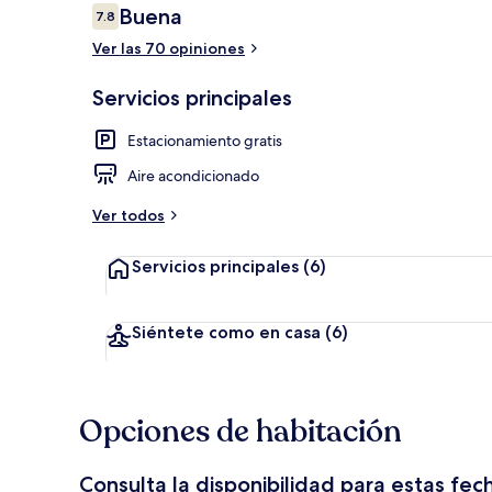
Opiniones
Buena
7.8
7.8 de 10,
Ver las 70 opiniones
Pasillo
Servicios principales
Estacionamiento gratis
Aire acondicionado
Ver todos
Servicios principales
(6)
Siéntete como en casa
(6)
Opciones de habitación
Consulta la disponibilidad para estas fec