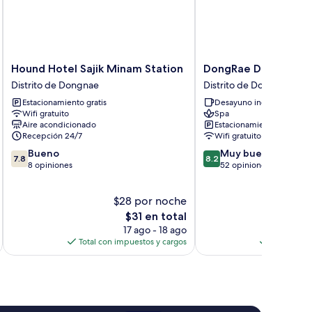
Hound
DongRae
Hound Hotel Sajik Minam Station
DongRae Denbasta H
Hotel
Denbasta
Distrito de Dongnae
Distrito de Dongnae
Sajik
Hotel
Estacionamiento gratis
Desayuno incluido
Minam
Distrito
Wifi gratuito
Spa
Station
de
Aire acondicionado
Estacionamiento gratis
Distrito
Dongnae
Recepción 24/7
Wifi gratuito
de
7.8
8.2
Bueno
Muy bueno
Dongnae
7.8
8.2
de
de
8 opiniones
52 opiniones
10,
10,
Bueno,
Muy
$28 por noche
$
8
bueno,
opiniones
El
52
$31 en total
precio
opiniones
17 ago - 18 ago
actual
Total con impuestos y cargos
Total con 
es
de
$31