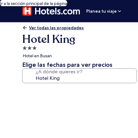
Ir a la sección principal de la página
Planea tu viaje
Ver todas las propiedades
Hotel King
Propiedad
de
Hotel en Busan
3.0
Elige las fechas para ver precios
estrellas
¿A dónde quieres ir?
Galería
de
fotos
de
Hotel
King