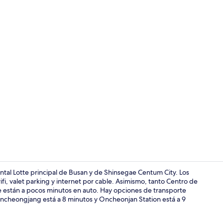
Valet parking
tal Lotte principal de Busan y de Shinsegae Centum City. Los
fi, valet parking y internet por cable. Asimismo, tanto Centro de
están a pocos minutos en auto. Hay opciones de transporte
Exterior
 Oncheongjang está a 8 minutos y Oncheonjan Station está a 9