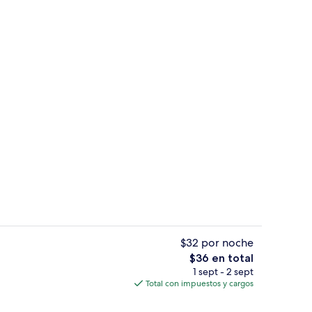
 gratis
Edredón, camas Select Comfort, escrito
$32 por noche
El
$36 en total
precio
1 sept - 2 sept
Lobby
total
Total con impuestos y cargos
es
de