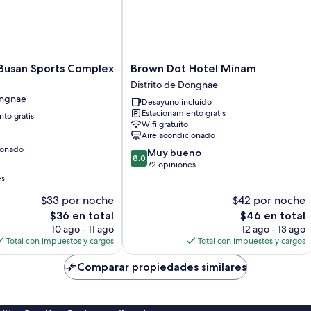
Brown
 Busan Sports Complex
Brown Dot Hotel Minam
Dot
Distrito de Dongnae
Hotel
ongnae
Desayuno incluido
Minam
Estacionamiento gratis
to gratis
Distrito
Wifi gratuito
de
Aire acondicionado
Dongnae
ionado
8.0
Muy bueno
8.0
de
72 opiniones
10,
es
Muy
$33 por noche
$42 por noche
bueno,
El
72
El
$36 en total
$46 en total
precio
opiniones
precio
10 ago - 11 ago
12 ago - 13 ago
actual
actual
Total con impuestos y cargos
Total con impuestos y cargos
es
es
de
de
Comparar propiedades similares
$36
$46