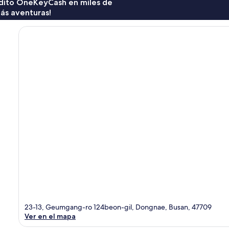
rédito OneKeyCash en miles de
ás aventuras!
23-13, Geumgang-ro 124beon-gil, Dongnae, Busan, 47709
Ver en el mapa