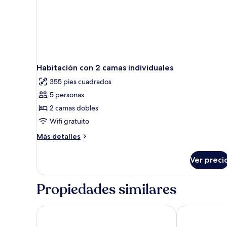
Habitación con 2 camas individuales
355 pies cuadrados
5 personas
2 camas dobles
Wifi gratuito
Más
Más detalles
detalles
sobre
Ver preci
Habitación
con
2
Propiedades similares
camas
individuales
Den Basta Signature Hotel
Ignis Hotel B