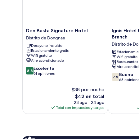
Den
Ignis
Den Basta Signature Hotel
Ignis Hotel
Basta
Hotel
Branch
Distrito de Dongnae
Signature
Busan
Distrito de D
Desayuno incluido
Hotel
Sports
Estacionamiento gratis
Distrito
Complex
Estacionamien
Wifi gratuito
Wifi gratuito
de
Branch
Aire acondicionado
Restaurantes
Dongnae
Distrito
Aire acondic
8.8
Excelente
de
8.8
de
61 opiniones
7.6
Dongnae
Bueno
7.6
10,
de
68 opinion
Excelente,
10,
$38 por noche
61
Bueno,
opiniones
El
$42 en total
68
precio
opiniones
23 ago - 24 ago
actual
Total con impuestos y cargos
es
de
$42