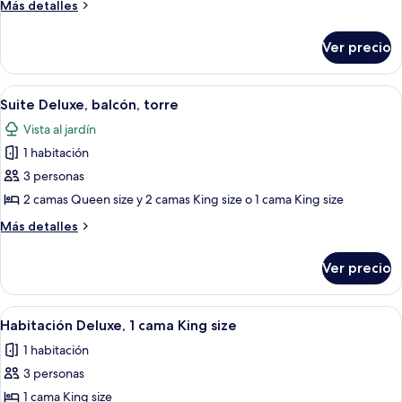
Habitación
Más
Más detalles
doble
detalles
sobre
familiar,
Ver precio
Habitación
1
doble
habitación
familiar,
Abrir
Habitación de hotel con dos camas, u
5
1
Suite Deluxe, balcón, torre
todas
habitación
Vista al jardín
las
1 habitación
fotos
de
3 personas
Suite
2 camas Queen size y 2 camas King size o 1 cama King size
Deluxe,
Más
Más detalles
balcón,
detalles
torre
sobre
Ver precio
Suite
Deluxe,
balcón,
Abrir
Habitación de hotel con dos camas, u
6
torre
Habitación Deluxe, 1 cama King size
todas
1 habitación
las
3 personas
fotos
de
1 cama King size