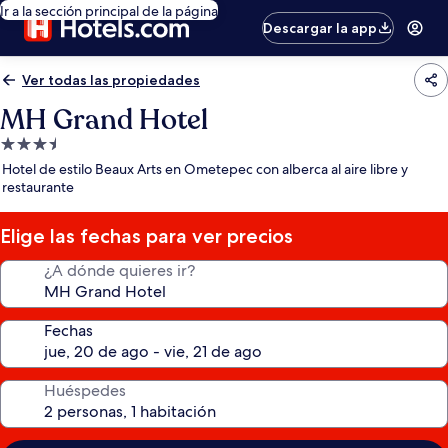
Ir a la sección principal de la página
Descargar la app
Ver todas las propiedades
MH Grand Hotel
Propiedad
de
Hotel de estilo Beaux Arts en Ometepec con alberca al aire libre y
3.5
restaurante
estrellas
Elige las fechas para ver precios
¿A dónde quieres ir?
Fechas
Huéspedes