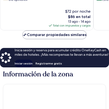
10,
10,
Bueno,
Magnífi
$72 por noche
810
1,013
El
$86 en total
opiniones
opinion
precio
13 ago - 14 ago
actual
Total con impuestos y cargos
es
de
Comparar propiedades similares
$86
Inicia sesión y reserva para acumular crédito OneKeyCash en
miles de hoteles. ¡Más recompensas te llevan a más aventuras!
Iniciar sesión
Registrarme gratis
Información de la zona