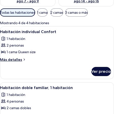
ago 7 - ago 9
ago 14 - ago 16
Filtros
Todas las habitaciones
1 cama
2 camas
3 camas o más
disponibles
para
Mostrando 4 de 4 habitaciones
las
Abrir
Una habitación de hotel moderna con u
6
Habitación individual Confort
habitaciones
todas
1 habitación
las
2 personas
fotos
de
1 cama Queen size
Habitación
Más
Más detalles
individual
detalles
sobre
Confort
Ver precio
Habitación
individual
Confort
Abrir
Habitación de hotel con dos camas, u
6
Habitación doble familiar, 1 habitación
todas
1 habitación
las
4 personas
fotos
de
2 camas dobles