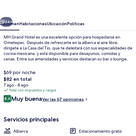
Hotel
erior
Siguiente
24+
Resumen
Habitaciones
Ubicación
Políticas
MH Grand Hotel es una excelente opción para hospedarse en
Ometepec. Después de refrescarte en la alberca al aire libre,
dirígete a La Casa del Tio, que te deleitará con sus especialidades de
cocina mexicana, y está disponible para desayunos, comidas y
cenas. Entre sus amenidades y servicios destacan su bar o lounge,
su chapoteadero y su terraza.
$69 por noche
El
$82 en total
precio
7 ago - 8 ago
Entrada de la propiedad
total
Total con impuestos y cargos
es
Opiniones
Muy buena
8.4
Ver las 67 opiniones
de
8.4 de 10,
$82
Servicios principales
Alberca
Estacionamiento gratis