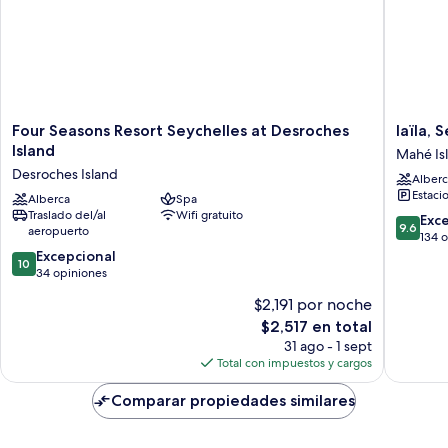
Four
laïla,
Four Seasons Resort Seychelles at Desroches
laïla, 
Seasons
Seychell
Island
Mahé Is
Resort
A
Desroches Island
Alberc
Seychelles
Tribute
Estaci
at
Alberca
Spa
Portfolio
Traslado del/al
Wifi gratuito
Desroches
Mahé
9.6
Exc
9.6
aeropuerto
Island
Island
de
134 
Desroches
10.0
10,
Excepcional
10
Island
de
Excepcio
34 opiniones
10,
134
$2,191 por noche
Excepcional,
opinion
El
$2,517 en total
34
precio
opiniones
31 ago - 1 sept
actual
Total con impuestos y cargos
es
de
Comparar propiedades similares
$2,517