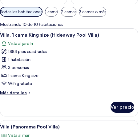
Filtros
Todas las habitaciones
1 cama
2 camas
3 camas o más
disponibles
para
Mostrando 10 de 10 habitaciones
las
Abrir
Una habitación amplia con techo de m
3
Villa, 1 cama King size (Hideaway Pool Villa)
habitaciones
todas
Vista al jardín
las
1884 pies cuadrados
fotos
de
1 habitación
Villa,
3 personas
1
1 cama King size
cama
Wifi gratuito
King
Más
Más detalles
size
detalles
(Hideaway
sobre
Ver precio
Pool
Villa,
1
Villa)
cama
Abrir
Un dormitorio con una cama grande, un 
5
King
Villa (Panorama Pool Villa)
todas
size
Vista al mar
(Hideaway
las