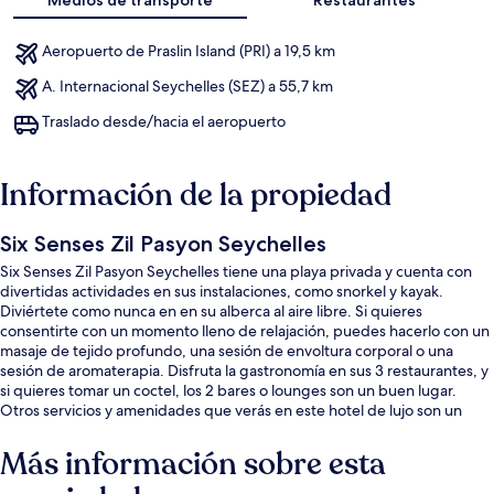
Aeropuerto de Praslin Island (PRI) a 19,5 km
A. Internacional Seychelles (SEZ) a 55,7 km
Traslado desde/hacia el aeropuerto
Información de la propiedad
Six Senses Zil Pasyon Seychelles
Six Senses Zil Pasyon Seychelles tiene una playa privada y cuenta con
divertidas actividades en sus instalaciones, como snorkel y kayak.
Diviértete como nunca en en su alberca al aire libre. Si quieres
consentirte con un momento lleno de relajación, puedes hacerlo con un
masaje de tejido profundo, una sesión de envoltura corporal o una
sesión de aromaterapia. Disfruta la gastronomía en sus 3 restaurantes, y
si quieres tomar un coctel, los 2 bares o lounges son un buen lugar.
Otros servicios y amenidades que verás en este hotel de lujo son un
club infantil gratuito, un bar junto a la alberca y sala de fitness abierta las
24 horas. Otros visitantes hablan muy bien de las amenidades y
Más información sobre esta
características como el servicio a la habitación.