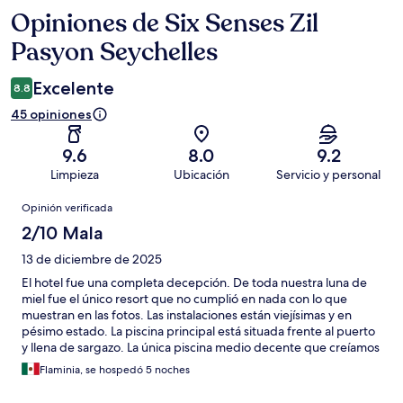
Opiniones de Six Senses Zil
Opiniones
Pasyon Seychelles
Excelente
8.8
45 opiniones
9.6
8.0
9.2
Limpieza
Ubicación
Servicio y personal
Opiniones
Opinión verificada
2/10 Mala
13 de diciembre de 2025
El hotel fue una completa decepción. De toda nuestra luna de
miel fue el único resort que no cumplió en nada con lo que
muestran en las fotos. Las instalaciones están viejísimas y en
pésimo estado. La piscina principal está situada frente al puerto
y llena de sargazo. La única piscina medio decente que creíamos
que era la piscina principal porque la promocionan en todos
Flaminia, se hospedó 5 noches
lados (Instagram, expedía, booking, Google) NO ES ACCESIBLE
porque es parte de una villa privada. La promocionan tanto