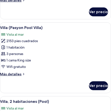
Más detalles
Villa)
detalles
sobre
Ver precio
Villa
(Ocean
Front
Abrir
Una persona parada sobre una platafo
5
Pool
Villa (Pasyon Pool Villa)
todas
Villa)
Vista al mar
las
2153 pies cuadrados
fotos
de
1 habitación
Villa
3 personas
(Pasyon
1 cama King size
Pool
Wifi gratuito
Villa)
Más
Más detalles
detalles
sobre
Ver precio
Villa
(Pasyon
Pool
Abrir
Una habitación amplia con techo de ma
6
Villa)
Villa, 2 habitaciones (Pool)
todas
Vista al mar
las