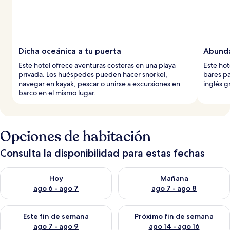
Dicha oceánica a tu puerta
Abunda
Este hotel ofrece aventuras costeras en una playa
Este hot
privada. Los huéspedes pueden hacer snorkel,
bares pa
navegar en kayak, pescar o unirse a excursiones en
inglés g
barco en el mismo lugar.
Opciones de habitación
Consulta la disponibilidad para estas fechas
Consulta la disponibilidad para hoy ago 6 - ago 7
Consulta la disponibilidad pa
Hoy
Mañana
ago 6 - ago 7
ago 7 - ago 8
Consulta la disponibilidad para este fin de semana ago 7 - ag
Consulta la disponibilidad par
Este fin de semana
Próximo fin de semana
ago 7 - ago 9
ago 14 - ago 16