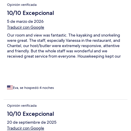
Opinión verificada
10/10 Excepcional
5 de marzo de 2026
Traducir con Google
Our room and view was fantastic. The kayaking and snorkeling
were great. The staff, especially Vanessa in the restaurant, and
Chantel, our host/butler were extremely responsive, attentive
and friendly. But the whole staff was wonderful and we
received great service from everyone. Housekeeping kept our
villa pristine and room service was excellent. The spa was
beautifully situated and the treatment rooms were gorgeous
with beautiful views. The treatments were fantastic and the
visiting doctor, Dr Anil, resolved an issue my wife was having
with her leg. The sunset/moonrise yoga was amazing as well. We
also saw baby turtles leave their nests to begin their life at sea.
Eva, se hospedó 4 noches
What an amazing natural phenomenon! We highly recommend
this property and found that 4 nights for us was the perfect
amount of time. Oh and the helicopter ride in from Mahe is well
Opinión verificada
worth the money!
10/10 Excepcional
20 de septiembre de 2025
Traducir con Google