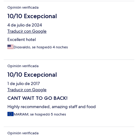
porque es lo único decente del hotel y ni se puede usar. Me
Opinión verificada
faltó decir que solo tiene 1 restaurante y está mediocre. En 6 día
tuvimos que comes lo mismo. Todo el mobiliario es rayado, viejo
10/10 Excepcional
y siguen publicitando el mobiliario nuevo de la villa privada que
4 de julio de 2024
mencioné anteriormente. Mínimo el staff fue bastante amable
pero eso no quita el hecho de que las instalaciones nos hayan
Traducir con Google
dado como resultado una experiencia horrible.
Excellent hotel
Desafortunadamente no pudimos irnos antes ni pedir un
reembolso y tuvimos que quedarnos 6 días!! No volveremos
Diosvaldo, se hospedó 4 noches
nunca más.
Opinión verificada
10/10 Excepcional
1 de julio de 2017
Traducir con Google
CANT WAIT TO GO BACK!
Highly recommended, amazing staff and food
MARIAM, se hospedó 5 noches
Opinión verificada