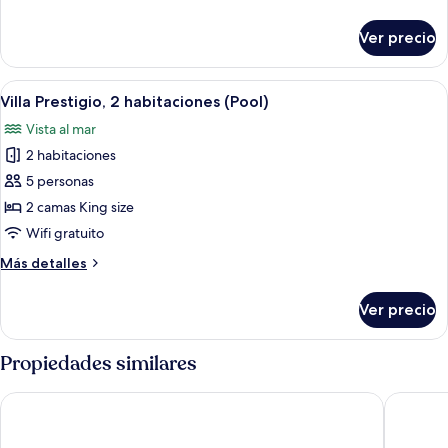
detalles
sobre
Ver precio
Villa
Prestigio
Abrir
Un dormitorio con cama, mesita de no
5
Villa Prestigio, 2 habitaciones (Pool)
todas
Vista al mar
las
2 habitaciones
fotos
de
5 personas
Villa
2 camas King size
Prestigio,
Wifi gratuito
2
Más
Más detalles
habitaciones
detalles
(Pool)
sobre
Ver precio
Villa
Prestigio,
2
Propiedades similares
habitaciones
(Pool)
Four Seasons Resort Seychelles at Desroches Island
laïla, Se