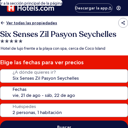
Ir a la sección principal de la página
Descargar la app
Ver todas las propiedades
Six Senses Zil Pasyon Seychelles
Propiedad
de
Hotel de lujo frente a la playa con spa, cerca de Coco Island
5.0
estrellas
Elige las fechas para ver precios
¿A dónde quieres ir?
Fechas
Huéspedes
Buscar