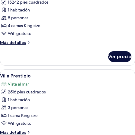
al
15242 pies cuadrados
de
océano
1 habitación
Villa
exclusiva,
8 personas
4
4 camas King size
habitaciones,
Wifi gratuito
para
Más
Más detalles
no
detalles
fumadores,
sobre
Ver precio
Villa
vista
exclusiva,
al
4
Abrir
Una habitación amplia con cama, sofás
océano
6
habitaciones,
Villa Prestigio
todas
para
Vista al mar
no
las
fumadores,
2616 pies cuadrados
fotos
vista
de
1 habitación
al
Villa
océano
3 personas
Prestigio
1 cama King size
Wifi gratuito
Más
Más detalles