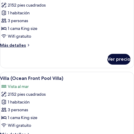
Pool
2152 pies cuadrados
fotos
Villa)
de
1 habitación
Villa
3 personas
(Panorama
1 cama King size
Pool
Wifi gratuito
Villa)
Más
Más detalles
detalles
sobre
Ver precio
Villa
(Panorama
Pool
Abrir
Una habitación amplia con techo de m
7
Villa)
Villa (Ocean Front Pool Villa)
todas
Vista al mar
las
2152 pies cuadrados
fotos
de
1 habitación
Villa
3 personas
(Ocean
1 cama King size
Front
Wifi gratuito
Pool
Más