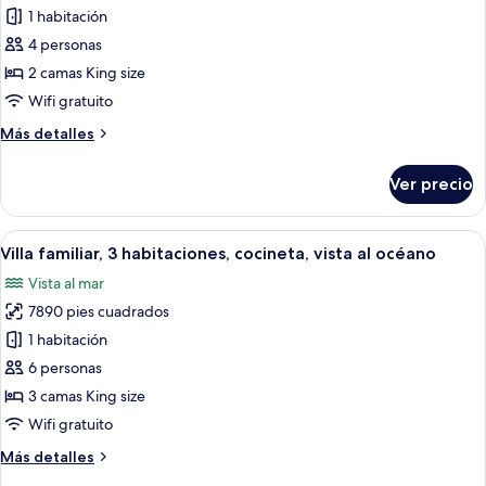
1 habitación
fotos
de
4 personas
Villa,
2 camas King size
2
Wifi gratuito
habitaciones
Más
Más detalles
(Pool)
detalles
sobre
Ver precio
Villa,
2
habitaciones
Abrir
Una casa moderna con piscina, rodead
13
(Pool)
Villa familiar, 3 habitaciones, cocineta, vista al océano
todas
Vista al mar
las
7890 pies cuadrados
fotos
de
1 habitación
Villa
6 personas
familiar,
3 camas King size
3
Wifi gratuito
habitaciones,
Más
Más detalles
cocineta,
detalles