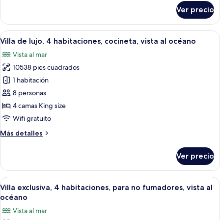
vista
sobre
Ver precio
al
Villa
familiar,
océano
3
Abrir
Ropa de cama de alta calidad y miniba
18
habitaciones,
Villa de lujo, 4 habitaciones, cocineta, vista al océano
todas
cocineta,
Vista al mar
vista
las
al
10538 pies cuadrados
fotos
océano
de
1 habitación
Villa
8 personas
de
4 camas King size
lujo,
Wifi gratuito
4
Más
Más detalles
habitaciones,
detalles
cocineta,
sobre
Ver precio
vista
Villa
de
al
lujo,
Abrir
Una casa moderna con piscina circular
océano
6
4
Villa exclusiva, 4 habitaciones, para no fumadores, vista al
todas
habitaciones,
océano
cocineta,
las
Vista al mar
vista
fotos