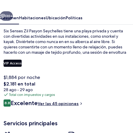
Zil
Pasyon
erior
Siguiente
Seychelles
130+
Resumen
Habitaciones
Ubicación
Políticas
Six Senses Zil Pasyon Seychelles tiene una playa privada y cuenta
con divertidas actividades en sus instalaciones, como snorkel y
kayak. Diviértete como nunca en en su alberca al aire libre. Si
quieres consentirte con un momento lleno de relajación, puedes
hacerlo con un masaje de tejido profundo, una sesión de envoltura
corporal o una sesión de aromaterapia. Disfruta la gastronomía en
sus 3 restaurantes, y si quieres tomar un coctel, los 2 bares o
VIP Access
lounges son un buen lugar. Otros servicios y amenidades que verás
en este hotel de lujo son un club infantil gratuito, un bar junto a la
$1,884 por noche
alberca y sala de fitness abierta las 24 horas. Otros visitantes hablan
Área de sala de estar
El
$2,181 en total
muy bien de las amenidades y características como el servicio a la
precio
habitación.
28 ago - 29 ago
total
Total con impuestos y cargos
es
Opiniones
Excelente
8.8
Ver las 45 opiniones
de
8.8 de 10,
$2,181
Servicios principales