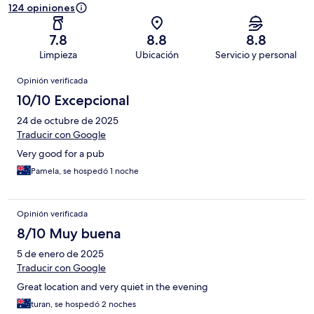
124 opiniones
7.8
8.8
8.8
Limpieza
Ubicación
Servicio y personal
Opiniones
Opinión verificada
10/10 Excepcional
24 de octubre de 2025
Traducir con Google
Very good for a pub
Pamela, se hospedó 1 noche
Opinión verificada
8/10 Muy buena
5 de enero de 2025
Traducir con Google
Great location and very quiet in the evening
turan, se hospedó 2 noches