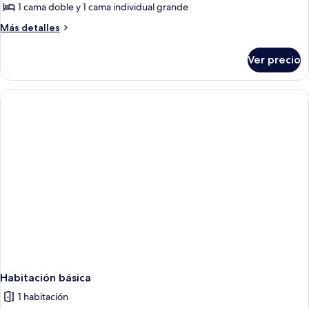
1 cama doble y 1 cama individual grande
Más
Más detalles
detalles
sobre
Ver precio
Habitación
básica,
varias
camas
(1
Queen
and
1
King
Single)
Habitación básica
1 habitación