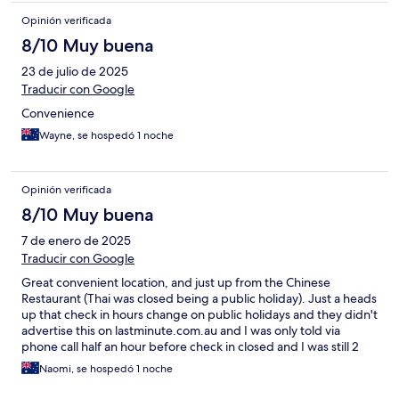
Opinión verificada
8/10 Muy buena
23 de julio de 2025
Traducir con Google
Convenience
Wayne, se hospedó 1 noche
Opinión verificada
8/10 Muy buena
7 de enero de 2025
Traducir con Google
Great convenient location, and just up from the Chinese
Restaurant (Thai was closed being a public holiday). Just a heads
up that check in hours change on public holidays and they didn't
advertise this on lastminute.com.au and I was only told via
phone call half an hour before check in closed and I was still 2
hrs away! Good facilities and easy parking.
Naomi, se hospedó 1 noche