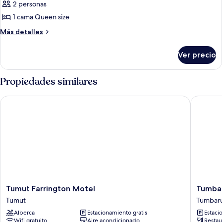
2 personas
1 cama Queen size
Más
Más detalles
detalles
sobre
Ver precio
Habitación
básica
Propiedades similares
Tumut Farrington Motel
Tumbaru
Tumut
Tumbar
Tumut Farrington Motel
Tumbar
Farrington
Motel
Tumut
Tumbar
Motel
&
Alberca
Estacionamiento gratis
Estaci
Tumut
Elms
Wifi gratuito
Aire acondicionado
Restau