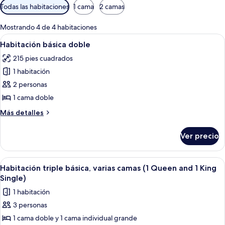
Filtros
Todas las habitaciones
1 cama
2 camas
disponibles
para
Mostrando 4 de 4 habitaciones
las
Abrir
Un dormitorio con cama, escritorio, si
1
Habitación básica doble
habitaciones
todas
215 pies cuadrados
las
1 habitación
fotos
de
2 personas
Habitación
1 cama doble
básica
Más
Más detalles
doble
detalles
sobre
Ver precio
Habitación
básica
doble
Abrir
Una habitación de hotel con dos camas
1
Habitación triple básica, varias camas (1 Queen and 1 King
todas
Single)
las
1 habitación
fotos
3 personas
de
1 cama doble y 1 cama individual grande
Habitación