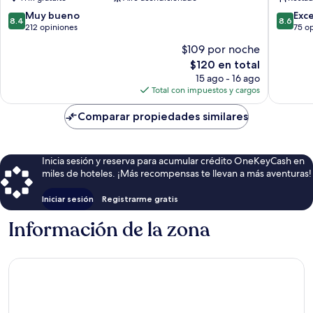
Restaur
Tumbar
8.4
8.6
Muy bueno
Exc
8.4
8.6
de
de
212 opiniones
75 o
10,
10,
$109 por noche
Muy
Excelent
El
$120 en total
bueno,
75
precio
212
opinion
15 ago - 16 ago
actual
opiniones
Total con impuestos y cargos
es
de
Comparar propiedades similares
$120
Inicia sesión y reserva para acumular crédito OneKeyCash en
miles de hoteles. ¡Más recompensas te llevan a más aventuras!
Iniciar sesión
Registrarme gratis
Información de la zona