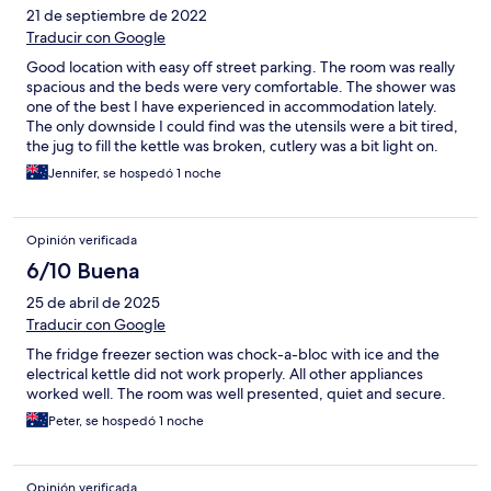
21 de septiembre de 2022
Traducir con Google
Good location with easy off street parking. The room was really
spacious and the beds were very comfortable. The shower was
one of the best I have experienced in accommodation lately.
The only downside I could find was the utensils were a bit tired,
the jug to fill the kettle was broken, cutlery was a bit light on.
Also, it was a bit odd that there was a toaster, butter and
Jennifer, se hospedó 1 noche
spreads provided with the cereal for breakfast, but no bread…
Opinión verificada
6/10 Buena
25 de abril de 2025
Traducir con Google
The fridge freezer section was chock-a-bloc with ice and the
electrical kettle did not work properly. All other appliances
worked well. The room was well presented, quiet and secure.
Peter, se hospedó 1 noche
Opinión verificada