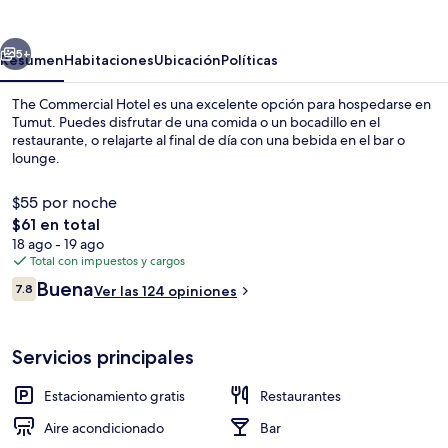
Hotel
erior
Siguiente
5+
Resumen
Habitaciones
Ubicación
Políticas
The Commercial Hotel es una excelente opción para hospedarse en
Tumut. Puedes disfrutar de una comida o un bocadillo en el
restaurante, o relajarte al final de día con una bebida en el bar o
lounge.
$55 por noche
El
$61 en total
precio
18 ago - 19 ago
total
Total con impuestos y cargos
Vista frontal de la propiedad
es
Opiniones
Buena
7.8
Ver las 124 opiniones
de
7.8 de 10,
$61
Servicios principales
Estacionamiento gratis
Restaurantes
Aire acondicionado
Bar