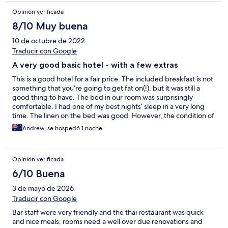
Opinión verificada
8/10 Muy buena
10 de octubre de 2022
Traducir con Google
A very good basic hotel - with a few extras
This is a good hotel for a fair price. The included breakfast is not
something that you’re going to get fat on(!), but it was still a
good thing to have. The bed in our room was surprisingly
comfortable. I had one of my best nights’ sleep in a very long
time. The linen on the bed was good. However, the condition of
the towels was a bit lacking. Still, for the price of the room, I’m
Andrew, se hospedó 1 noche
not complaining too much. The decor is okay but nothing fancy.
Again, it’s the bathroom where things are not the best they
could be. And again, for the price, I can’t complain too much.
Opinión verificada
When writing a review, I always ask myself if I would stay here
again. For this hotel, my answer is yes.
6/10 Buena
3 de mayo de 2026
Traducir con Google
Bar staff were very friendly and the thai restaurant was quick
and nice meals, rooms need a well over due renovations and