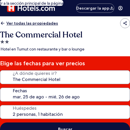
Ir a la sección principal de la página
Descargar la app
Ver todas las propiedades
The Commercial Hotel
Propiedad
de
Hotel en Tumut con restaurante y bar o lounge
2.0
estrellas
Elige las fechas para ver precios
¿A dónde quieres ir?
Fechas
Huéspedes
Buscar