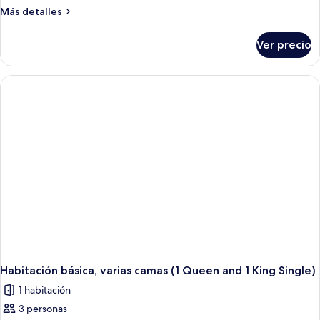
triple
Más
Más detalles
detalles
básica,
sobre
varias
Ver precio
Habitación
camas
triple
(1
básica,
varias
Queen
camas
and
(1
1
Queen
King
and
1
Single)
King
Single)
Habitación básica, varias camas (1 Queen and 1 King Single)
1 habitación
3 personas