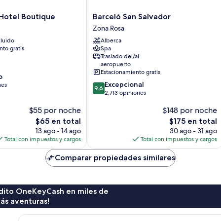
Barceló
 Hotel Boutique
Barceló San Salvador
San
Zona Rosa
Salvador
luido
Alberca
Zona
to gratis
Spa
Rosa
Traslado del/al
aeropuerto
Estacionamiento gratis
o
9.6
Excepcional
nes
9.6
de
2,713 opiniones
10,
$55 por noche
$148 por noche
Excepcional,
2,713
El
El
$65 en total
$175 en total
opiniones
precio
precio
13 ago - 14 ago
30 ago - 31 ago
actual
actual
Total con impuestos y cargos
Total con impuestos y cargos
es
es
de
de
Comparar propiedades similares
$65
$175
rédito OneKeyCash en miles de
ás aventuras!