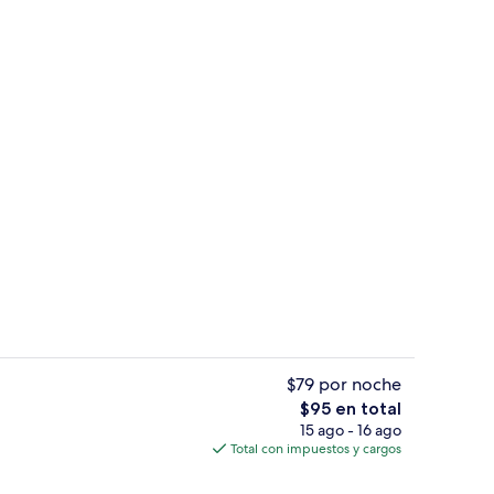
Televisión LED de 32 pulgadas con cana
$79 por noche
El
$95 en total
precio
15 ago - 16 ago
ED de 32 pulgadas con canales por cable y televisión
Ropa de cama de alta calidad y caja d
total
Total con impuestos y cargos
es
de