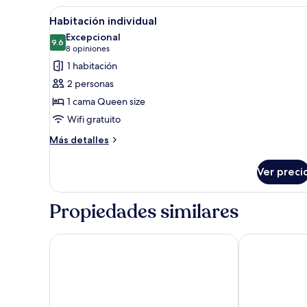
size
Abrir
Habitación de hotel ordenada c
9
Habitación individual
todas
Excepcional
las
9.6
9.6 de 10
(8
8 opiniones
fotos
opiniones)
1 habitación
de
2 personas
Habitación
1 cama Queen size
individual
Wifi gratuito
Más
Más detalles
detalles
sobre
Ver preci
Habitación
individual
Propiedades similares
Cinco Hotel
Terra Bella H