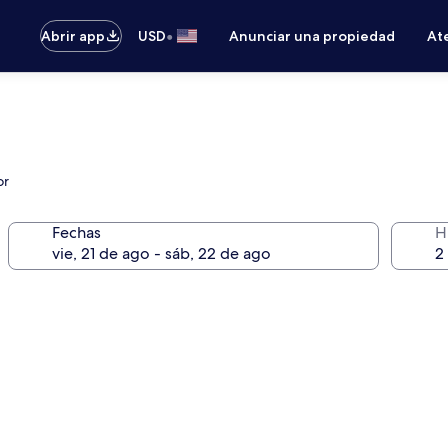
•
Abrir app
USD
Anunciar una propiedad
Ate
or
Fechas
H