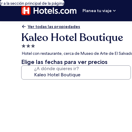
Ir a la sección principal de la página
Planea tu viaje
Ver todas las propiedades
Kaleo Hotel Boutique
Propiedad
de
Hotel con restaurante, cerca de Museo de Arte de El Salvad
3.0
Elige las fechas para ver precios
estrellas
¿A dónde quieres ir?
Galería
de
fotos
de
Kaleo
Hotel