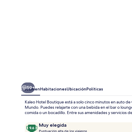
Boutique
59+
Resumen
Habitaciones
Ubicación
Políticas
Kaleo Hotel Boutique está a solo cinco minutos en auto de
Mundo. Puedes relajarte con una bebida en el bar o lounge.
comida o un bocadillo. Entre sus amenidades y servicios des
Opiniones
9.6
Muy elegida
P
de
Puntuación alta de los viajeros