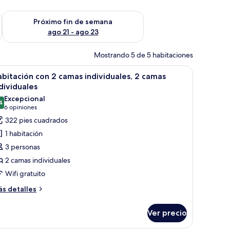
fin de semana ago 14 - ago 16
Consulta la disponibilidad para el próximo fin de semana ago
Próximo fin de semana
ago 21 - ago 23
Mostrando 5 de 5 habitaciones
 ventana con cortinas.
a, televisor y ventana con cortinas.
brir
Un dormitorio con cama, mesita de noche y l
9
bitación con 2 camas individuales, 2 camas
odas
dividuales
s
Excepcional
4
otos
9.4 de 10
(6
6 opiniones
e
opiniones)
322 pies cuadrados
abitación
1 habitación
on
3 personas
2 camas individuales
amas
Wifi gratuito
ndividuales,
ás
s detalles
talles
amas
bre
ndividuales
Ver precio
bitación
n