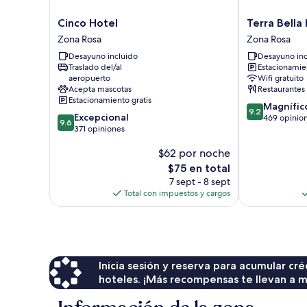
Cinco
Terra
Cinco Hotel
Terra Bella
Hotel
Bella
Zona Rosa
Zona Rosa
Zona
Hotel
Desayuno incluido
Desayuno inc
Rosa
Boutique
Traslado del/al
Estacionamien
Zona
aeropuerto
Wifi gratuito
Rosa
Acepta mascotas
Restaurantes
Estacionamiento gratis
9.2
Magnífic
9.2
9.6
Excepcional
de
469 opinio
9.6
de
371 opiniones
10,
10,
Magnífico,
$62 por noche
Excepcional,
469
371
El
opiniones
$75 en total
opiniones
precio
7 sept - 8 sept
actual
Total con impuestos y cargos
es
de
$75
Inicia sesión y reserva para acumular c
hoteles. ¡Más recompensas te llevan a m