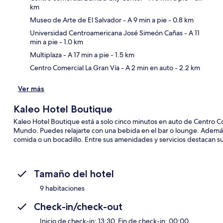
km
Museo de Arte de El Salvador
- A 9 min a pie
- 0.8 km
Sec
Universidad Centroamericana José Simeón Cañas
- A 11
min a pie
- 1.0 km
Multiplaza
- A 17 min a pie
- 1.5 km
Centro Comercial La Gran Vía
- A 2 min en auto
- 2.2 km
Ver más
Kaleo Hotel Boutique
Kaleo Hotel Boutique está a solo cinco minutos en auto de Centro C
Mundo. Puedes relajarte con una bebida en el bar o lounge. Además, 
comida o un bocadillo. Entre sus amenidades y servicios destacan su 
Tamaño del hotel
9 habitaciones
Check-in/check-out
Inicio de check-in: 13:30. Fin de check-in: 00:00