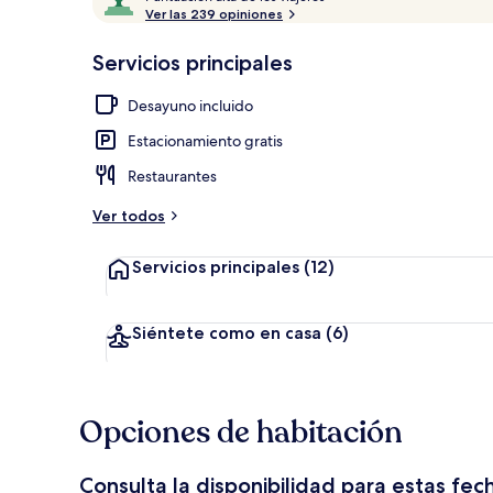
u
Ver las 239 opiniones
10,
n
Muy
t
Servicios principales
elegida
Cobertizo
u
a
Desayuno incluido
c
i
Estacionamiento gratis
ó
n
Restaurantes
a
Ver todos
l
t
Servicios principales
(12)
a
d
e
Siéntete como en casa
(6)
l
o
s
Opciones de habitación
v
i
Consulta la disponibilidad para estas fec
a