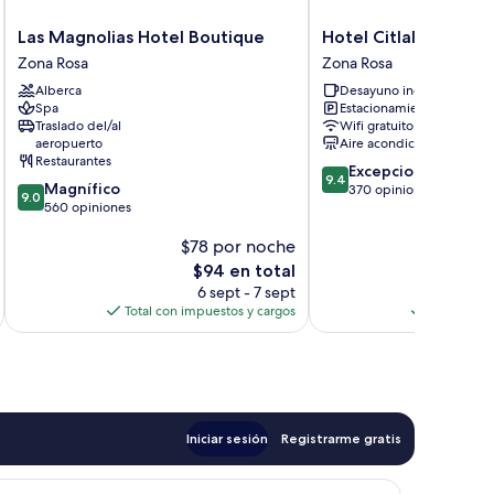
Las
Hotel
Las Magnolias Hotel Boutique
Hotel Citlalli
Magnolias
Citlalli
Zona Rosa
Zona Rosa
Hotel
Zona
Alberca
Desayuno incluido
Boutique
Rosa
Spa
Estacionamiento gratis
Zona
Traslado del/al
Wifi gratuito
Rosa
aeropuerto
Aire acondicionado
Restaurantes
9.4
Excepcional
9.4
9.0
Magnífico
de
370 opiniones
9.0
de
560 opiniones
10,
10,
Excepcional,
$78 por noche
Magnífico,
370
560
El
opiniones
$94 en total
opiniones
precio
6 sept - 7 sept
actual
Total con impuestos y cargos
Total con 
es
de
$94
Iniciar sesión
Registrarme gratis