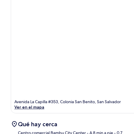
Avenida La Capilla #353, Colonia San Benito, San Salvador
Ver en el mapa
Qué hay cerca
Centro comercial Bambu City Center
- A 8 min a pie
- 0.7