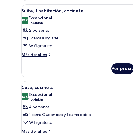
al
Abrir
Una habitación con una cama, d
5
lago
Suite, 1 habitación, cocineta
todas
Excepcional
las
10.0
10.0 de 10
(1
1 opinión
fotos
opinión)
2 personas
de
1 cama King size
Suite,
Wifi gratuito
1
Más
habitación,
Más detalles
detalles
cocineta
sobre
Ver preci
Suite,
1
habitación,
Abrir
Una sala de estar acogedora co
5
cocineta
Casa, cocineta
todas
Excepcional
las
10.0
10.0 de 10
(1
1 opinión
fotos
opinión)
4 personas
de
1 cama Queen size y 1 cama doble
Casa,
Wifi gratuito
cocineta
Más
Más detalles