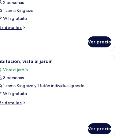
otos
opinión)
2 personas
e
1 cama King size
abitación
Wifi gratuito
ás
s detalles
talles
bre
Ver precio
bitación
e, una mesita de noche con lámpara, una silla y vistas al exterior a través 
brir
Una habitación de hotel con cama, mesita de 
2
bitación, vista al jardín
odas
Vista al jardín
s
3 personas
otos
e
1 cama King size y 1 futón individual grande
abitación,
Wifi gratuito
sta
ás
s detalles
talles
rdín
bre
bitación,
sta
Ver precio
rdín