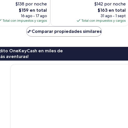
$138 por noche
$142 por noche
Magnífico,
2,428
El
El
$159 en total
$163 en total
opiniones
precio
precio
16 ago - 17 ago
31 ago - 1 sept
actual
actual
Total con impuestos y cargos
Total con impuestos y cargos
es
es
de
de
Comparar propiedades similares
$159
$163
rédito OneKeyCash en miles de
ás aventuras!