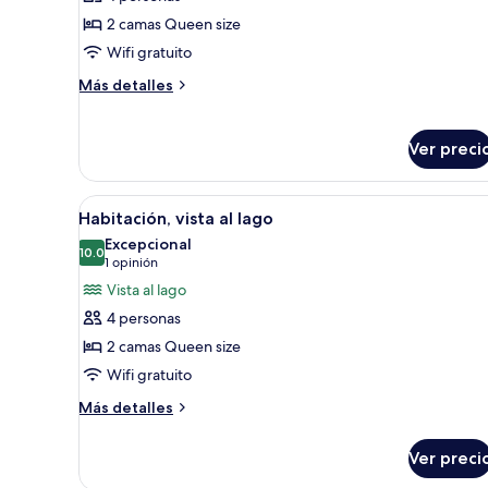
fotos
de
2 camas Queen size
Habitación
Wifi gratuito
Más
Más detalles
detalles
sobre
Habitación
Ver preci
Abrir
Una habitación de hotel con d
2
Habitación, vista al lago
todas
Excepcional
las
10.0
10.0 de 10
(1
1 opinión
fotos
opinión)
Vista al lago
de
4 personas
Habitación,
2 camas Queen size
vista
Wifi gratuito
al
lago
Más
Más detalles
detalles
sobre
Ver preci
Habitación,
vista