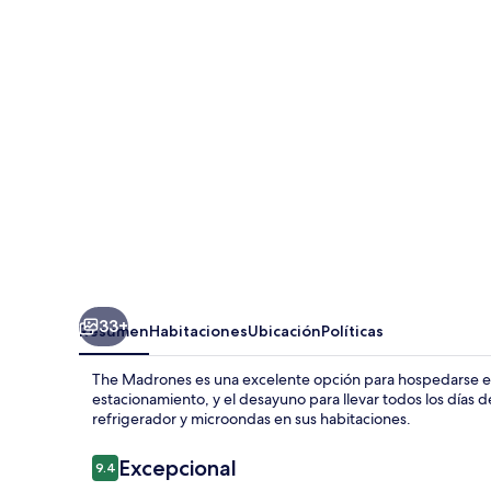
33+
Resumen
Habitaciones
Ubicación
Políticas
The Madrones es una excelente opción para hospedarse en Phi
estacionamiento, y el desayuno para llevar todos los días 
refrigerador y microondas en sus habitaciones.
Opiniones
Excepcional
9.4
9.4 de 10,