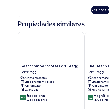
detalles
sobre
Ver preci
Casa,
cocineta
Propiedades similares
Beachcomber Motel Fort Bragg
The Beach Ho
Beachcomber
The
Beachcomber Motel Fort Bragg
The Beach 
Motel
Beach
Fort Bragg
Fort Bragg
Fort
House
Acepta mascotas
Acepta masc
Bragg
Inn
Estacionamiento gratis
Estacionamien
Fort
Fort
Wifi gratuito
Wifi gratuito
Bragg
Bragg
Lavandería
Para no fuma
9.4
9.2
Excepcional
Magnífic
9.4
9.2
de
de
1,254 opiniones
1,199 opini
10,
10,
Excepcional,
Magnífico,