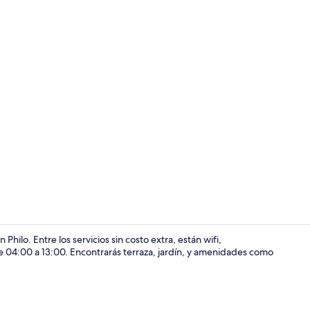
Tabla de pla
lo. Entre los servicios sin costo extra, están wifi,
de 04:00 a 13:00. Encontrarás terraza, jardín, y amenidades como
Sala de estar