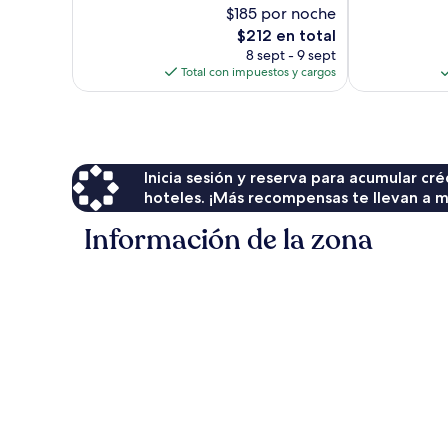
$185 por noche
1,254
1,199
opiniones
El
opiniones
$212 en total
precio
8 sept - 9 sept
actual
Total con impuestos y cargos
es
de
$212
Inicia sesión y reserva para acumular c
hoteles. ¡Más recompensas te llevan a m
Información de la zona