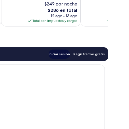
opiniones
$249 por noche
$
bueno,
El
46
$286 en total
precio
opiniones
12 ago - 13 ago
actual
Total con impuestos y cargos
Total con 
es
de
$286
Iniciar sesión
Registrarme gratis