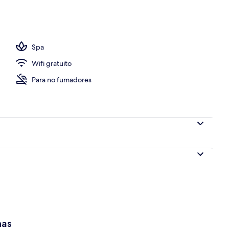
io
Spa
Wifi gratuito
Para no fumadores
has