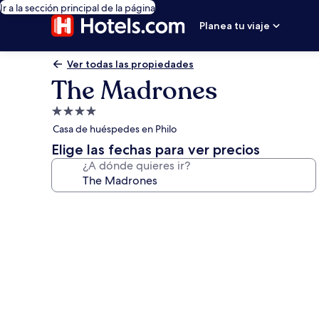
Ir a la sección principal de la página
Planea tu viaje
Ver todas las propiedades
The Madrones
Propiedad
de
Casa de huéspedes en Philo
4.0
Elige las fechas para ver precios
estrellas
¿A dónde quieres ir?
Galería
de
fotos
de
The
Madrones