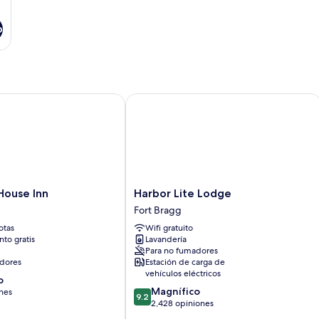
o
use Inn
Harbor Lite Lodge
Harbor
House Inn
Harbor Lite Lodge
Lite
Fort Bragg
Lodge
otas
Wifi gratuito
Fort
to gratis
Lavandería
Bragg
Para no fumadores
dores
Estación de carga de
vehículos eléctricos
o
9.2
Magnífico
ones
9.2
de
2,428 opiniones
10,