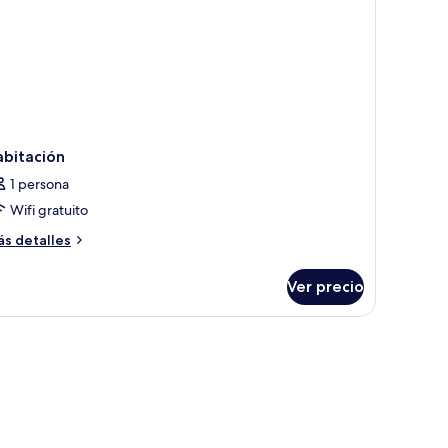
abitación
1 persona
Wifi gratuito
ás
s detalles
talles
bre
Ver precio
bitación