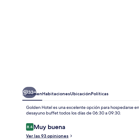
33+
Resumen
Habitaciones
Ubicación
Políticas
Golden Hotel es una excelente opción para hospedarse en Ch
desayuno buffet todos los días de 06:30 a 09:30.
Opiniones
Muy buena
8.4
8.4 de 10,
Ver las 93 opiniones