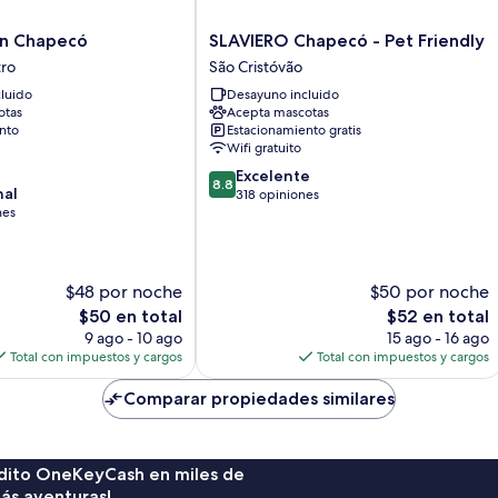
SLAVIERO
on Chapecó
SLAVIERO Chapecó - Pet Friendly
Chapecó
ro
São Cristóvão
-
luido
Desayuno incluido
Pet
otas
Acepta mascotas
Friendly
nto
Estacionamiento gratis
São
Wifi gratuito
Cristóvão
8.8
Excelente
8.8
nal
de
318 opiniones
nes
10,
Excelente,
318
opiniones
$48 por noche
$50 por noche
El
El
$50 en total
$52 en total
precio
precio
9 ago - 10 ago
15 ago - 16 ago
actual
actual
Total con impuestos y cargos
Total con impuestos y cargos
es
es
de
de
Comparar propiedades similares
$50
$52
rédito OneKeyCash en miles de
ás aventuras!