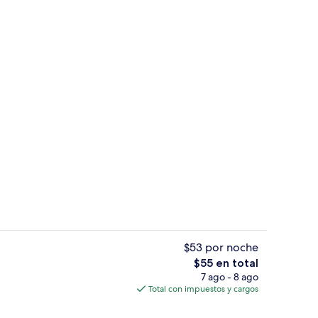
Recepción
$53 por noche
El
$55 en total
precio
7 ago - 8 ago
fet incluido todos los días
Minibar, escritorio, cortinas blackout 
total
Total con impuestos y cargos
es
de