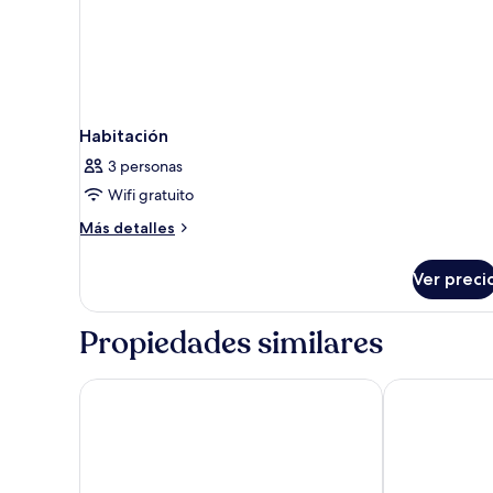
Habitación
3 personas
Wifi gratuito
Más
Más detalles
detalles
sobre
Ver preci
Habitación
Propiedades similares
Tri Hotel Chapecó
Tru by Hilton