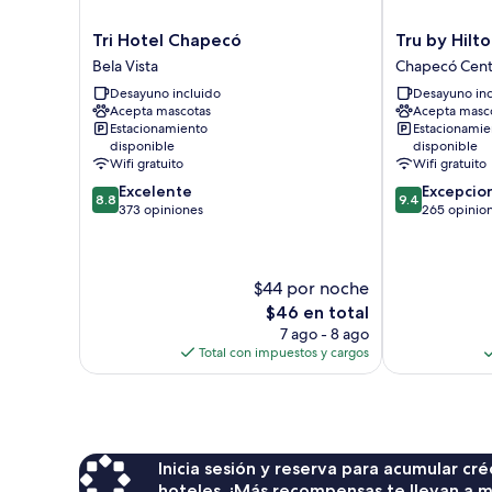
Tri
Tru
Tri Hotel Chapecó
Tru by Hilt
Hotel
by
Bela Vista
Chapecó Cent
Chapecó
Hilton
Desayuno incluido
Desayuno inc
Bela
Chapecó
Acepta mascotas
Acepta masc
Vista
Chapecó
Estacionamiento
Estacionamie
Centro
disponible
disponible
Wifi gratuito
Wifi gratuito
8.8
9.4
Excelente
Excepcio
8.8
9.4
de
de
373 opiniones
265 opinio
10,
10,
Excelente,
Excepcional,
373
265
$44 por noche
opiniones
opiniones
El
$46 en total
precio
7 ago - 8 ago
actual
Total con impuestos y cargos
es
de
$46
Inicia sesión y reserva para acumular c
hoteles. ¡Más recompensas te llevan a m