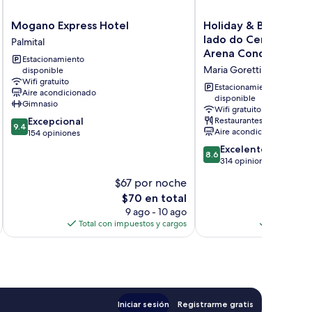
Mogano
Holiday
Mogano Express Hotel
Holiday & Business H
Express
&
lado do Centro de E
Palmital
Hotel
Business
Arena Conda
Estacionamiento
Palmital
Hotel
Maria Goretti
disponible
-
Wifi gratuito
Ao
Estacionamiento
Aire acondicionado
lado
disponible
Gimnasio
Wifi gratuito
do
9.4
Excepcional
Restaurantes
Centro
9.4
Aire acondicionado
de
154 opiniones
de
10,
8.6
Eventos
Excelente
8.6
Excepcional,
de
e
314 opiniones
154
10,
Arena
$67 por noche
$
opiniones
Excelente,
Conda
El
$70 en total
314
Maria
precio
opiniones
9 ago - 10 ago
Goretti
actual
Total con impuestos y cargos
Total con 
es
de
$70
Iniciar sesión
Registrarme gratis