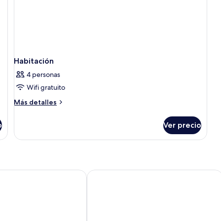
Habitación
4 personas
Wifi gratuito
Más
Más detalles
detalles
sobre
o
Ver precio
Habitación
 Chapecó
SLAVIERO Chapecó - Pet Friendly