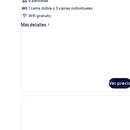
4 personas
de
1 cama doble y 3 camas individuales
Habitación
Wifi gratuito
cuádruple
Más
Más detalles
detalles
sobre
Habitación
cuádruple
Ver preci