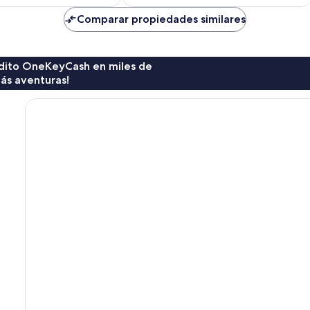
es
es
de
de
Comparar propiedades similares
$616
$343
rédito OneKeyCash en miles de
ás aventuras!