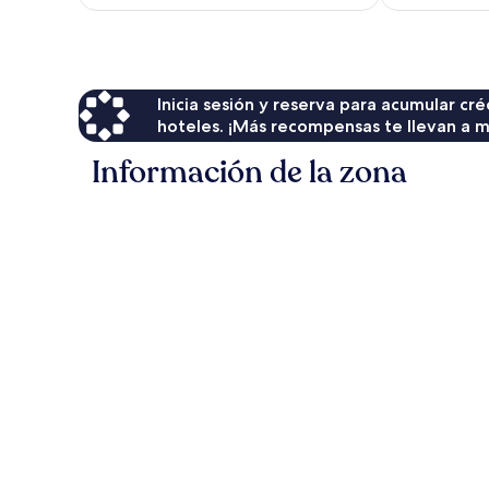
es
de
$464
Inicia sesión y reserva para acumular c
hoteles. ¡Más recompensas te llevan a m
Información de la zona