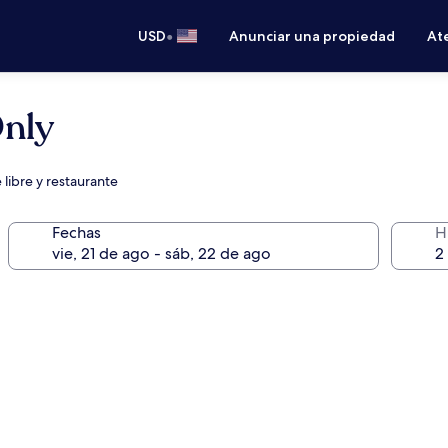
•
USD
Anunciar una propiedad
Ate
Only
e libre y restaurante
Fechas
H