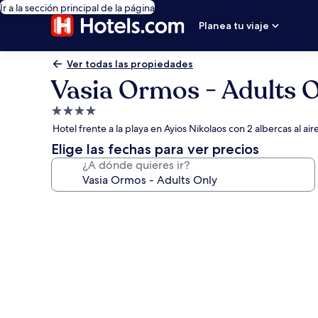
Ir a la sección principal de la página
Planea tu viaje
Ver todas las propiedades
Vasia Ormos - Adults 
Propiedad
de
Hotel frente a la playa en Ayios Nikolaos con 2 albercas al air
4.0
Elige las fechas para ver precios
estrellas
¿A dónde quieres ir?
Galería
de
fotos
de
Vasia
Ormos