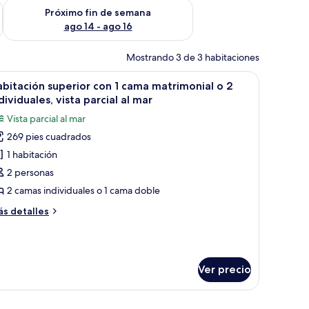
fin de semana ago 7 - ago 9
Consulta la disponibilidad para el próximo fin de semana ago 
Próximo fin de semana
ago 14 - ago 16
Mostrando 3 de 3 habitaciones
, silla y balcón con vistas.
brir
Habitación de hotel con cama, escritorio, silla 
1
bitación superior con 1 cama matrimonial o 2
odas
dividuales, vista parcial al mar
s
Vista parcial al mar
otos
269 pies cuadrados
e
1 habitación
abitación
uperior
2 personas
on
2 camas individuales o 1 cama doble
ás
s detalles
ama
talles
atrimonial
bre
bitación
perior
Ver precio
n
ndividuales,
ama
sta