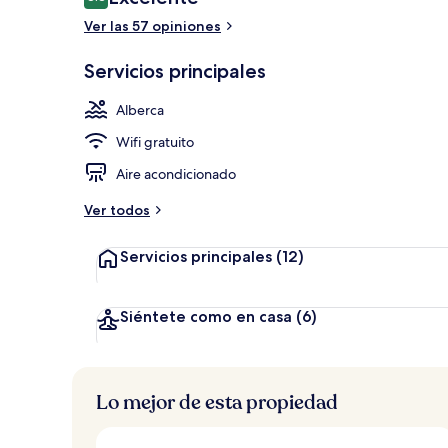
8.8 de 10,
Ver las 57 opiniones
Se sirven de
Servicios principales
Alberca
Wifi gratuito
Aire acondicionado
Ver todos
Servicios principales
(12)
Siéntete como en casa
(6)
Lo mejor de esta propiedad