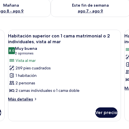
isponibilidad para mañana ago 8 - ago 9
Consulta la disponibilidad para este 
Mañana
Este fin de semana
ago 8 - ago 9
ago 7 - ago 9
critorio, silla y balcón con vistas.
Abrir
Habitación de hotel con cama, escritorio
A
1
Habitación superior con 1 cama matrimonial o 2
Ha
todas
t
individuales, vista al mar
in
las
la
Muy buena
8.0
fotos
f
8.0 de 10
(2
2 opiniones
de
d
opiniones)
Vista al mar
Habitación
H
269 pies cuadrados
superior
s
1 habitación
con
c
2 personas
1
1
M
Má
2 camas individuales o 1 cama doble
cama
c
de
matrimonial
m
so
Más
Más detalles
Ha
detalles
o
o
su
sobre
2
2
o
Ver precio
co
Habitación
individuales,
i
1
superior
c
vista
con
vi