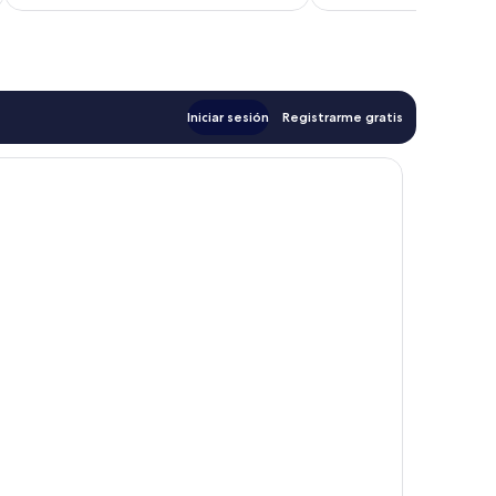
es
e
de
d
$207
$
Iniciar sesión
Registrarme gratis