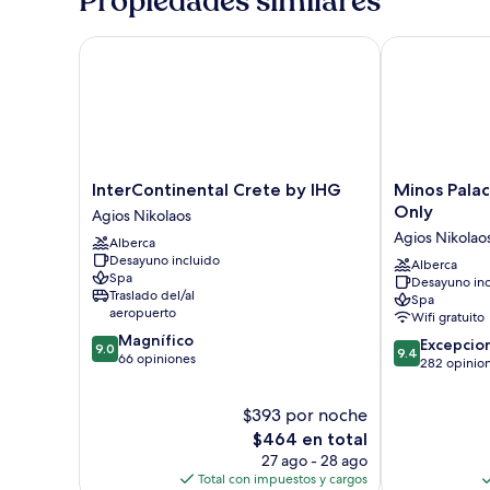
Propiedades similares
1
al
cama
jardín
matrimonial
InterContinental Crete by IHG
Minos Palace 
o
2
individuales,
vista
al
jardín
InterContinental
Minos
InterContinental Crete by IHG
Minos Palac
Crete
Palace
Only
Agios Nikolaos
by
Resort
Agios Nikolao
Alberca
IHG
-
Desayuno incluido
Agios
Adults
Alberca
Spa
Desayuno inc
Nikolaos
Only
Traslado del/al
Spa
Agios
aeropuerto
Wifi gratuito
Nikolaos
9.0
Magnífico
9.4
Excepcio
9.0
9.4
de
66 opiniones
de
282 opinio
10,
10,
Magnífico,
Excepcional,
$393 por noche
66
282
opiniones
El
$464 en total
opiniones
precio
27 ago - 28 ago
actual
Total con impuestos y cargos