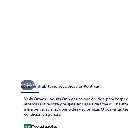
-
Adults
Only
44+
Resumen
Habitaciones
Ubicación
Políticas
Vasia Ormos - Adults Only es una opción ideal para hospeda
albercas al aire libre y relájate en su sala de fitness. Thala
a la alberca, su snack bar o deli y su terraza. Otros visita
condición en general.
Opiniones
Excelente
8.8