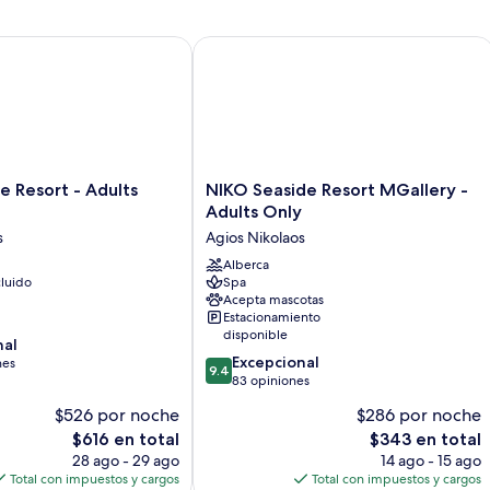
ma
1
al
pa
o
cama
mar
al
2
matrimonial
Resort - Adults Only
NIKO Seaside Resort MGallery - Adul
m
in
o
vi
2
pa
individuales,
al
vista
m
al
mar
NIKO
e Resort - Adults
NIKO Seaside Resort MGallery -
Seaside
Adults Only
Resort
s
Agios Nikolaos
MGallery
-
Alberca
luido
Spa
Adults
Acepta mascotas
Only
Estacionamiento
Agios
disponible
nal
Nikolaos
9.4
Excepcional
nes
9.4
de
83 opiniones
10,
$526 por noche
$286 por noche
Excepcional,
El
El
$616 en total
$343 en total
83
precio
precio
opiniones
28 ago - 29 ago
14 ago - 15 ago
actual
actual
Total con impuestos y cargos
Total con impuestos y cargos