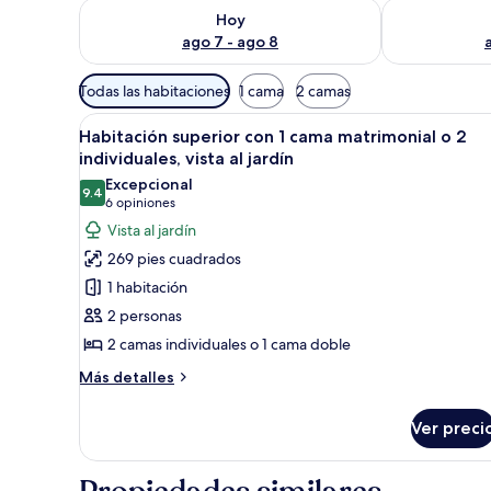
Consulta la disponibilidad para hoy ago 7 - ago 8
Consulta la d
Hoy
ago 7 - ago 8
Filtros
Todas las habitaciones
1 cama
2 camas
disponibles
Abrir
Habitación de hotel con cama, es
para
2
Habitación superior con 1 cama matrimonial o 2
todas
las
individuales, vista al jardín
las
habitaciones
Excepcional
9.4
fotos
9.4 de 10
(6
6 opiniones
de
opiniones)
Vista al jardín
Habitación
269 pies cuadrados
superior
1 habitación
con
2 personas
1
2 camas individuales o 1 cama doble
cama
matrimonial
Más
Más detalles
detalles
o
sobre
2
Ver preci
Habitación
individuales,
superior
vista
con