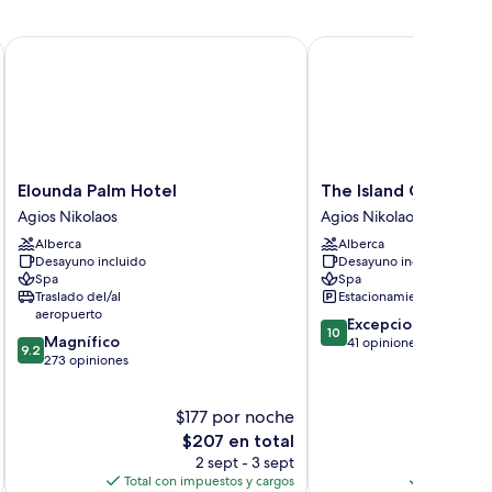
trimonial
rcial
ts Only
Elounda Palm Hotel
The Island Concept
ar
dividuales,
sta
rcial
ar
Elounda
The
Elounda Palm Hotel
The Island Concept
Palm
Island
Agios Nikolaos
Agios Nikolaos
Hotel
Concept
Alberca
Alberca
Agios
Agios
Desayuno incluido
Desayuno incluido
Nikolaos
Nikolaos
Spa
Spa
Traslado del/al
Estacionamiento gratis
aeropuerto
10.0
Excepcional
10
9.2
Magnífico
de
41 opiniones
9.2
de
273 opiniones
10,
10,
Excepcional,
Magnífico,
41
$177 por noche
$3
273
opiniones
opiniones
El
E
$207 en total
$
precio
p
2 sept - 3 sept
actual
a
Total con impuestos y cargos
Total con 