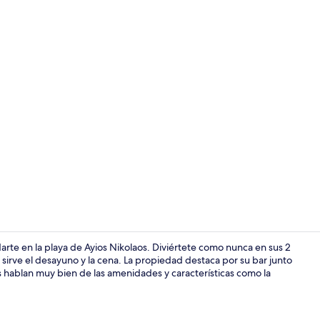
2 albercas al
rte en la playa de Ayios Nikolaos. Diviértete como nunca en sus 2
tta sirve el desayuno y la cena. La propiedad destaca por su bar junto
ntes hablan muy bien de las amenidades y características como la
En la playa