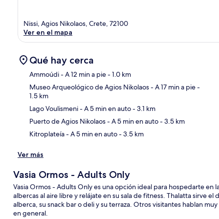
Nissi, Agios Nikolaos, Crete, 72100
Ver en el mapa
Qué hay cerca
Ammoúdi
- A 12 min a pie
- 1.0 km
Museo Arqueológico de Agios Nikolaos
- A 17 min a pie
-
1.5 km
Sec
Lago Voulismeni
- A 5 min en auto
- 3.1 km
Puerto de Agios Nikolaos
- A 5 min en auto
- 3.5 km
Kitroplateía
- A 5 min en auto
- 3.5 km
Ver más
Vasia Ormos - Adults Only
Vasia Ormos - Adults Only es una opción ideal para hospedarte en la
albercas al aire libre y relájate en su sala de fitness. Thalatta sirve 
alberca, su snack bar o deli y su terraza. Otros visitantes hablan mu
en general.