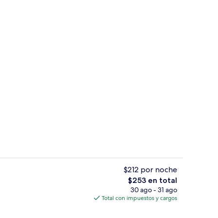
 aire libre, sombrillas en la alberca y camastros
Áreas de la propiedad
$212 por noche
El
$253 en total
precio
30 ago - 31 ago
Recepción
total
Total con impuestos y cargos
es
de