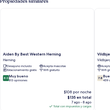
Propiedades similares
baño
1
privado
cama
Aiden By Best Western Herning
Vildbjer
matrimonial
o
2
individuales,
baño
privado
Aiden
Vildbjer
Aiden By Best Western Herning
Vildbj
By
Hotel
Herning
Vildbjer
Best
Vildbjer
Desayuno incluido
Acepta mascotas
Acept
Western
Estacionamiento gratis
Wifi gratuito
Wifi g
Herning
Herning
8.0
7.8
Muy bueno
Bue
8.0
7.8
de
de
813 opiniones
459 
10,
10,
Muy
Bueno,
$108 por noche
bueno,
459
El
$135 en total
813
opinion
precio
7 ago - 8 ago
opiniones
actual
Total con impuestos y cargos