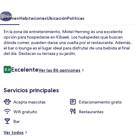
erior
Siguiente
36+
Resumen
Habitaciones
Ubicación
Políticas
En la zona de entretenimiento, Motel Herning es una excelente
opción para hospedarse en Kibaek. Los huéspedes que buscan
dónde comer, pueden darse una vuelta por el restaurante. Además,
el bar o lounge es el lugar ideal para disfrutar de una bebida al final
del día. Destacan su terraza y su jardín.
Opiniones
Excelente
8.6
Ver las 86 opiniones
8.6 de 10,
Recepción
Servicios principales
Acepta mascotas
Estacionamiento gratis
Wifi gratuito
Restaurantes
Bar
Ver todos