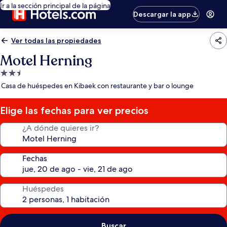
Ir a la sección principal de la página
Descargar la app
Ver todas las propiedades
Motel Herning
Propiedad
de
Casa de huéspedes en Kibaek con restaurante y bar o lounge
2.5
estrellas
Elige las fechas para ver precios
¿A dónde quieres ir?
Fechas
Huéspedes
Buscar