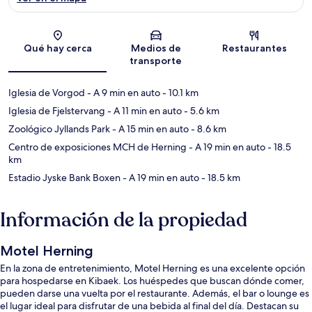
Sección del mapa
Qué hay cerca
Medios de
Restaurantes
transporte
Iglesia de Vorgod
- A 9 min en auto
- 10.1 km
Iglesia de Fjelstervang
- A 11 min en auto
- 5.6 km
Zoológico Jyllands Park
- A 15 min en auto
- 8.6 km
Centro de exposiciones MCH de Herning
- A 19 min en auto
- 18.5
km
Estadio Jyske Bank Boxen
- A 19 min en auto
- 18.5 km
Información de la propiedad
Motel Herning
En la zona de entretenimiento, Motel Herning es una excelente opción
para hospedarse en Kibaek. Los huéspedes que buscan dónde comer,
pueden darse una vuelta por el restaurante. Además, el bar o lounge es
el lugar ideal para disfrutar de una bebida al final del día. Destacan su