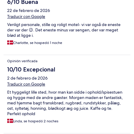
6/10 Buena
22 de febrero de 2026
Traducir con Google
Venligt personale, stille og roligt motel- vi var også de eneste
der var der 😉. Det eneste minus var sengen, der var meget
blød at ligge i.
Charlotte, se hospedó 1 noche
Opinión verificada
10/10 Excepcional
2 de febrero de 2026
Traducir con Google
Et hyggeligt lille sted, hvor man kan sidde i ophold/spisestuen
og hygge med de andre gæster. Morgen maden er fantastisk,
med hjemme bagt franskbrød, rugbrød, rundstykker, pålæg,
ost, syltetøj, honning, blødkogt æg og juice. Kaffe og te.
Perfekt ophold
Linda, se hospedó 2 noches