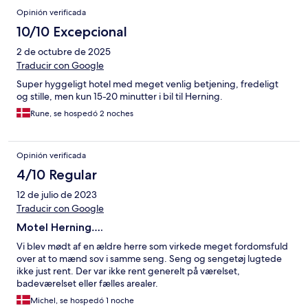
Opinión verificada
10/10 Excepcional
2 de octubre de 2025
Traducir con Google
Super hyggeligt hotel med meget venlig betjening, fredeligt
og stille, men kun 15-20 minutter i bil til Herning.
Rune, se hospedó 2 noches
Opinión verificada
4/10 Regular
12 de julio de 2023
Traducir con Google
Motel Herning….
Vi blev mødt af en ældre herre som virkede meget fordomsfuld
over at to mænd sov i samme seng. Seng og sengetøj lugtede
ikke just rent. Der var ikke rent generelt på værelset,
badeværelset eller fælles arealer.
Michel, se hospedó 1 noche