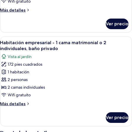
Wifi gratuito
clásica,
Más
Más detalles
baño
detalles
compartido
sobre
Ver precio
Habitación
doble
clásica,
Abrir
Escritorio, espacio para trabajar con l
5
baño
Habitación empresarial - 1 cama matrimonial o 2
todas
compartido
individuales, baño privado
las
Vista al jardín
fotos
172 pies cuadrados
de
1 habitación
Habitación
empresarial
2 personas
-
2 camas individuales
1
Wifi gratuito
cama
Más
Más detalles
matrimonial
detalles
o
sobre
Ver precio
Habitación
2
empresarial
individuales,
-