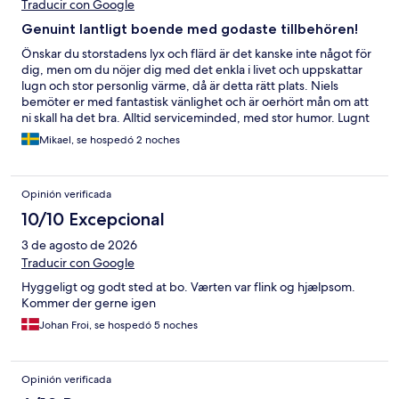
Traducir con Google
Genuint lantligt boende med godaste tillbehören!
Önskar du storstadens lyx och flärd är det kanske inte något för
dig, men om du nöjer dig med det enkla i livet och uppskattar
lugn och stor personlig värme, då är detta rätt plats. Niels
bemöter er med fantastisk vänlighet och är oerhört mån om att
ni skall ha det bra. Alltid serviceminded, med stor humor. Lugnt
och skönt boende, oerhört prisvärt, både vad gäller mat och
Mikael, se hospedó 2 noches
dryck. Till bästa smak! Jag kan bara ge mina bästa
rekommendationer!
Opinión verificada
10/10 Excepcional
3 de agosto de 2026
Traducir con Google
Hyggeligt og godt sted at bo. Værten var flink og hjælpsom.
Kommer der gerne igen
Johan Froi, se hospedó 5 noches
Opinión verificada