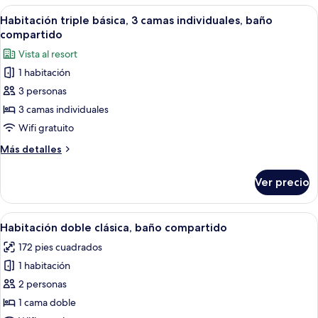
las
Abrir
Una habitación compacta con cama, esc
5
Habitación triple básica, 3 camas individuales, baño
habitaciones
todas
compartido
las
Vista al resort
fotos
1 habitación
de
3 personas
Habitación
triple
3 camas individuales
básica,
Wifi gratuito
3
Más
Más detalles
camas
detalles
individuales,
sobre
Ver precio
Habitación
baño
triple
compartido
básica,
Abrir
Una habitación de hotel con cama, escri
6
3
Habitación doble clásica, baño compartido
todas
camas
172 pies cuadrados
individuales,
las
baño
1 habitación
fotos
compartido
de
2 personas
Habitación
1 cama doble
doble