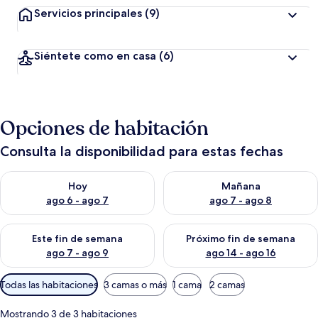
Servicios principales
(9)
Siéntete como en casa
(6)
Opciones de habitación
Consulta la disponibilidad para estas fechas
Consulta la disponibilidad para hoy ago 6 - ago 7
Consulta la disponibilidad pa
Hoy
Mañana
ago 6 - ago 7
ago 7 - ago 8
Consulta la disponibilidad para este fin de semana ago 7 - ag
Consulta la disponibilidad par
Este fin de semana
Próximo fin de semana
ago 7 - ago 9
ago 14 - ago 16
Filtros
Todas las habitaciones
3 camas o más
1 cama
2 camas
disponibles
para
Mostrando 3 de 3 habitaciones