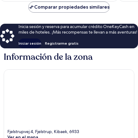
es
de
Comparar propiedades similares
$135
Inicia sesión y reserva para acumular crédito OneKeyCash en
miles de hoteles. ¡Más recompensas te llevan a más aventuras!
Iniciar sesión
Registrarme gratis
Información de la zona
Fjelstrupvej 4, Fjelstrup, Kibaek, 6933
Ver en el mapa