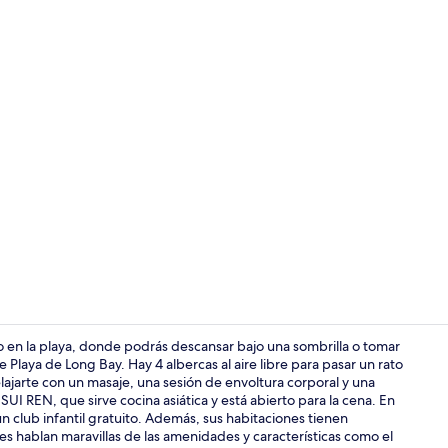
Video realiz
 en la playa, donde podrás descansar bajo una sombrilla o tomar
 Playa de Long Bay. Hay 4 albercas al aire libre para pasar un rato
elajarte con un masaje, una sesión de envoltura corporal y una
Televisión de
SUI REN, que sirve cocina asiática y está abierto para la cena. En
 un club infantil gratuito. Además, sus habitaciones tienen
s hablan maravillas de las amenidades y características como el