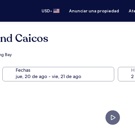
•
USD
Anunciar una propiedad
Ate
and Caicos
ong Bay
Fechas
H