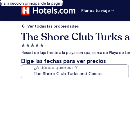
Ir a la sección principal de la página
Planea tu viaje
Ver todas las propiedades
The Shore Club Turks 
Propiedad
de
Resort de lujo frente a la playa con spa, cerca de Playa de L
5.0
Elige las fechas para ver precios
estrellas
¿A dónde quieres ir?
Galería
de
fotos
de
The
Shore