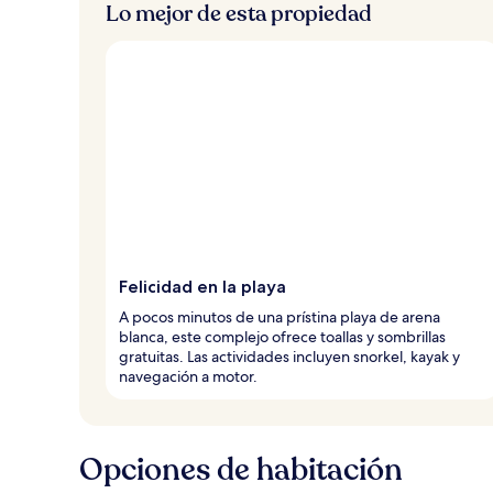
Lo mejor de esta propiedad
v
i
a
j
e
r
o
s
Felicidad en la playa
A pocos minutos de una prístina playa de arena
blanca, este complejo ofrece toallas y sombrillas
gratuitas. Las actividades incluyen snorkel, kayak y
navegación a motor.
Opciones de habitación