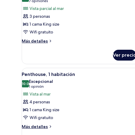
(7
7 opiniones
fotos
opiniones)
Vista parcial al mar
de
3 personas
Suite
1 cama King size
junior,
Wifi gratuito
vista
parcial
Más
Más detalles
detalles
al
sobre
océano
Ver preci
Suite
junior,
vista
Abrir
Un patio al aire libre con una pa
7
parcial
Penthouse, 1 habitación
todas
al
Excepcional
océano
las
10.0
10.0 de 10
(1
1 opinión
fotos
opinión)
Vista al mar
de
4 personas
Penthouse,
1 cama King size
1
Wifi gratuito
habitación
Más
Más detalles
detalles