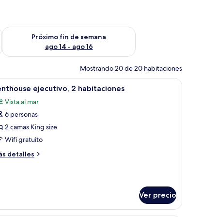
fin de semana ago 7 - ago 9
Consulta la disponibilidad para el próximo fin de semana ago 
Próximo fin de semana
ago 14 - ago 16
Mostrando 20 de 20 habitaciones
.
nde, ventilador de techo, televisión, cómoda y vistas al océano.
brir
Amplia sala de estar con techo alto, ventanas 
10
nthouse ejecutivo, 2 habitaciones
odas
Vista al mar
s
6 personas
otos
e
2 camas King size
enthouse
Wifi gratuito
jecutivo,
ás
s detalles
talles
abitaciones
bre
nthouse
ecutivo,
Ver precio
bitaciones