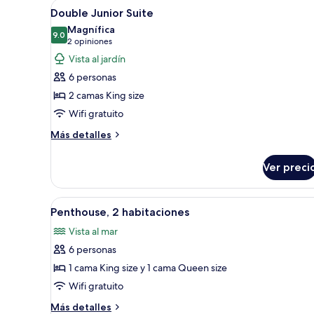
Abrir
Habitación de hotel con cama, s
8
Double Junior Suite
todas
Magnífica
las
9.0
9.0 de 10
(2
2 opiniones
fotos
opiniones)
Vista al jardín
de
6 personas
Double
2 camas King size
Junior
Wifi gratuito
Suite
Más
Más detalles
detalles
sobre
Ver preci
Double
Junior
Suite
Abrir
Amplia sala de estar con techo 
9
Penthouse, 2 habitaciones
todas
Vista al mar
las
6 personas
fotos
de
1 cama King size y 1 cama Queen size
Penthouse,
Wifi gratuito
2
Más
Más detalles