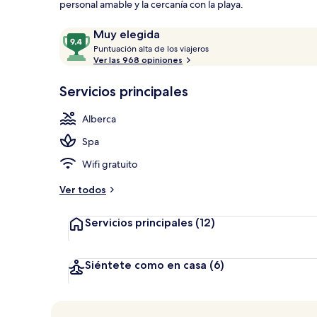
personal amable y la cercanía con la playa.
Opiniones
9.4
Muy elegida
Televisión de
P
de
Puntuación alta de los viajeros
u
Ver las 968 opiniones
10,
n
Muy
t
Servicios principales
elegida
u
a
Alberca
c
i
Spa
ó
n
Wifi gratuito
a
Ver todos
l
t
Servicios principales
(12)
a
d
e
Siéntete como en casa
(6)
l
o
s