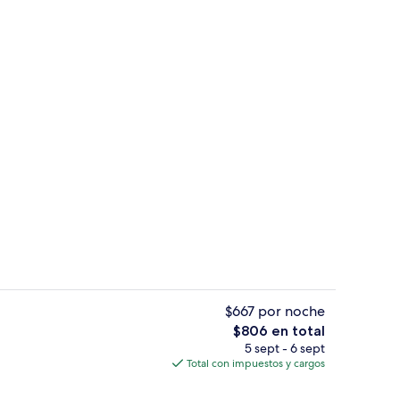
En la playa, playa de arena blanca, som
ado por un influencer - enviado por Mayra Platero
$667 por noche
El
$806 en total
precio
5 sept - 6 sept
 pantalla plana
Paseos en kayak
total
Total con impuestos y cargos
es
de