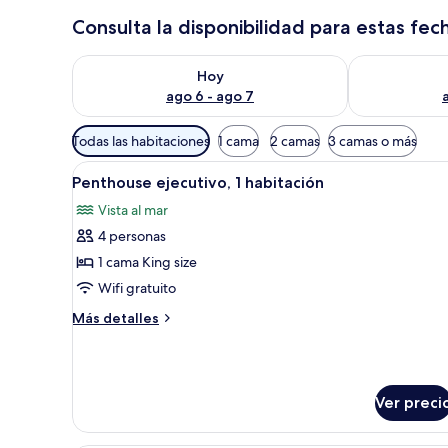
Consulta la disponibilidad para estas fec
Consulta la disponibilidad para hoy ago 6 - ago 7
Consulta la d
Hoy
ago 6 - ago 7
Filtros
Todas las habitaciones
1 cama
2 camas
3 camas o más
disponibles
Abrir
Un salón amplio con un gran ve
para
8
Penthouse ejecutivo, 1 habitación
todas
las
Vista al mar
las
habitaciones
4 personas
fotos
de
1 cama King size
Penthouse
Wifi gratuito
ejecutivo,
Más
Más detalles
1
detalles
habitación
sobre
Penthouse
ejecutivo,
Ver preci
1
habitación