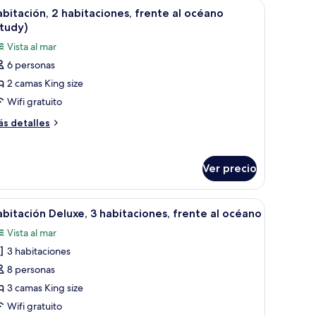
de, un balcón con vistas al mar y una zona de comedor con mesa y sillas.
brir
Un pasillo con una puerta blanca, una pared b
6
bitación, 2 habitaciones, frente al océano
odas
tudy)
s
Vista al mar
otos
6 personas
e
2 camas King size
abitación,
Wifi gratuito
abitaciones,
ás
s detalles
rente
talles
bre
bitación,
céano
Ver precio
Study)
bitaciones,
ente
estampada y una mesa de centro.
on vistas al mar, amoblado con un sofá, sillas y una mesita de centro.
brir
Un dormitorio amplio con una cama grande, ve
7
bitación Deluxe, 3 habitaciones, frente al océano
odas
éano
Vista al mar
tudy)
s
3 habitaciones
otos
e
8 personas
abitación
3 camas King size
eluxe,
Wifi gratuito