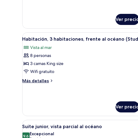
habitaciones
detalles
sobre
Penthouse,
2
Ver preci
habitaciones
Abrir
Un pasillo con una puerta blan
5
Habitación, 3 habitaciones, frente al océano (Stu
todas
Vista al mar
las
8 personas
fotos
de
3 camas King size
Habitación,
Wifi gratuito
3
Más
Más detalles
habitaciones,
detalles
frente
sobre
Habitación,
al
3
océano
Ver preci
habitaciones,
(Study)
frente
al
Abrir
Habitación de hotel con balcó
océano
7
Suite junior, vista parcial al océano
todas
(Study)
Excepcional
las
9.6
9.6 de 10