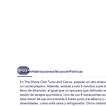
Club
Turks
and
Caicos
122+
Resumen
Habitaciones
Ubicación
Políticas
En The Shore Club Turks and Caicos, pasarás un rato ameno
un coctel playero. Además, estarás a solo 5 minutos a pie de
lleno de diversión, al igual que un spa para que disfrutes r
sesión de terapia ayurvédica. Uno de sus 4 restaurantes es 
este resort de lujo encontrarás 2 bares junto a la alberca y
amenidades, como sofá cama y refrigerador. Otros visitante