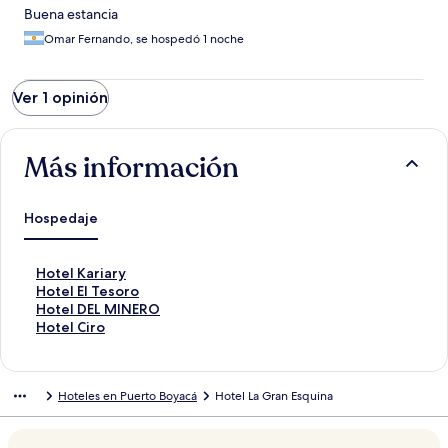
Buena estancia
Omar Fernando, se hospedó 1 noche
Ver 1 opinión
Más información
Hospedaje
E
Hotel Kariary
n
E
Hotel El Tesoro
l
n
E
Hotel DEL MINERO
a
l
n
E
Hotel Ciro
c
a
l
n
e
c
a
l
p
e
c
a
Hoteles en Puerto Boyacá
Hotel La Gran Esquina
a
p
e
c
r
a
p
e
a
r
a
p