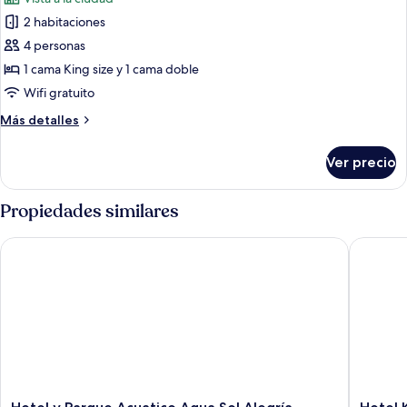
las
2 habitaciones
fotos
de
4 personas
Departamento
1 cama King size y 1 cama doble
estándar
Wifi gratuito
Más
Más detalles
detalles
sobre
Ver precio
Departamento
estándar
Propiedades similares
Hotel y Parque Acuatico Agua Sol Alegría
Hotel Ka
Hotel
Hotel