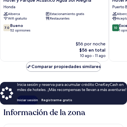
Hotel y Parque Acuatico Agua Sol Alegría
Hotel 
y
Kariary
Honda
Puerto 
Parque
Puerto
Alberca
Estacionamiento gratis
Alberc
Acuatico
Boyacá
Wifi gratuito
Restaurantes
Acept
Agua
Sol
7.0
10.0
Bueno
Exc
7.0
10
Alegría
de
de
52 opiniones
1 opi
Honda
10,
10,
Bueno,
Excepcio
$56 por noche
52
1
El
$56 en total
opiniones
opinión
precio
10 ago - 11 ago
actual
es
Comparar propiedades similares
de
$56
Inicia sesión y reserva para acumular crédito OneKeyCash en
miles de hoteles. ¡Más recompensas te llevan a más aventuras!
Iniciar sesión
Registrarme gratis
Información de la zona