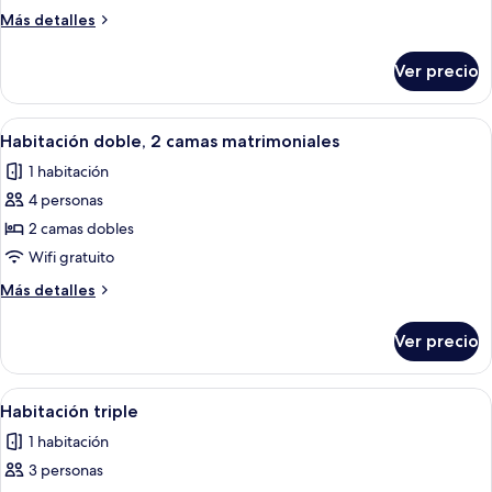
individual
Más
Más detalles
detalles
sobre
Ver precio
Habitación
individual
Abrir
Escritorio y wifi gratis
6
Habitación doble, 2 camas matrimoniales
todas
1 habitación
las
4 personas
fotos
de
2 camas dobles
Habitación
Wifi gratuito
doble,
Más
Más detalles
2
detalles
camas
sobre
Ver precio
Habitación
matrimoniales
doble,
2
Abrir
Escritorio y wifi gratis
5
camas
Habitación triple
todas
matrimoniales
1 habitación
las
3 personas
fotos