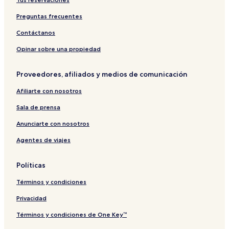
r
s
M
r
y
o
I
o
Preguntas frecuentes
r
N
o
E
Contáctanos
R
O
Opinar sobre una propiedad
Proveedores, afiliados y medios de comunicación
Afiliarte con nosotros
Sala de prensa
Anunciarte con nosotros
Agentes de viajes
Políticas
Términos y condiciones
Privacidad
Términos y condiciones de One Key™