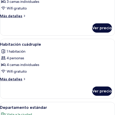
de
3 camas individuales
Habitación
Wifi gratuito
triple
Más
Más detalles
detalles
sobre
Ver precio
Habitación
triple
Abrir
Escritorio y wifi gratis
4
Habitación cuádruple
todas
1 habitación
las
4 personas
fotos
de
4 camas individuales
Habitación
Wifi gratuito
cuádruple
Más
Más detalles
detalles
sobre
Ver precio
Habitación
cuádruple
Abrir
Escritorio y wifi gratis
4
Departamento estándar
todas
Vista a la ciudad