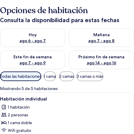
Opciones de habitación
Consulta la disponibilidad para estas fechas
Consulta la disponibilidad para hoy ago 6 - ago 7
Consulta la disponibilidad pa
Hoy
Mañana
ago 6 - ago 7
ago 7 - ago 8
Consulta la disponibilidad para este fin de semana ago 7 - ag
Consulta la disponibilidad par
Este fin de semana
Próximo fin de semana
ago 7 - ago 9
ago 14 - ago 16
Filtros
Todas las habitaciones
1 cama
2 camas
3 camas o más
disponibles
para
Mostrando 5 de 5 habitaciones
las
Abrir
Escritorio y wifi gratis
7
Habitación individual
habitaciones
todas
1 habitación
las
2 personas
fotos
de
1 cama doble
Habitación
Wifi gratuito