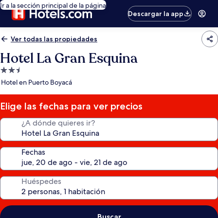
Ir a la sección principal de la página
Descargar la app
Ver todas las propiedades
Hotel La Gran Esquina
Propiedad
de
Hotel en Puerto Boyacá
2.5
estrellas
Elige las fechas para ver precios
¿A dónde quieres ir?
Fechas
Huéspedes
Buscar