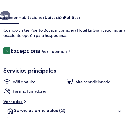
Gran
Esquina
erior
Siguiente
18+
Resumen
Habitaciones
Ubicación
Políticas
Cuando visites Puerto Boyacá, considera Hotel La Gran Esquina, una
excelente opción para hospedarse.
Opiniones
Excepcional
10
Ver 1 opinión
10 de 10,
Servicios principales
Interior
Wifi gratuito
Aire acondicionado
Para no fumadores
Ver todos
Servicios principales
(2)