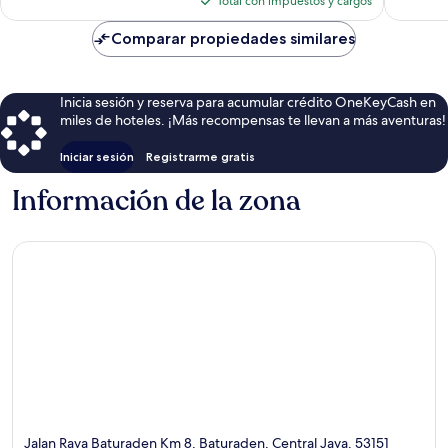
Total con impuestos y cargos
es
de
Comparar propiedades similares
$33
Inicia sesión y reserva para acumular crédito OneKeyCash en
miles de hoteles. ¡Más recompensas te llevan a más aventuras!
Iniciar sesión
Registrarme gratis
Información de la zona
Jalan Raya Baturaden Km 8, Baturaden, Central Java, 53151