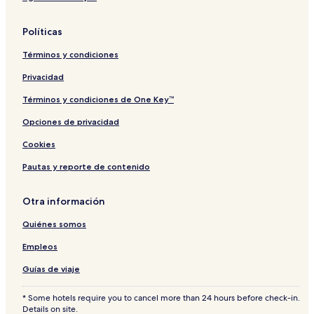
L
n
t
O
o
Políticas
N
Términos y condiciones
Privacidad
Términos y condiciones de One Key™
Opciones de privacidad
Cookies
Pautas y reporte de contenido
Otra información
Quiénes somos
Empleos
Guías de viaje
* Some hotels require you to cancel more than 24 hours before check-in.
Details on site.