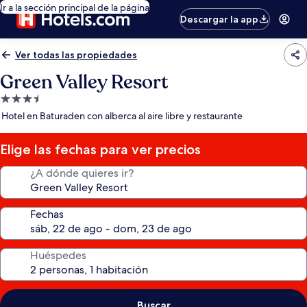
Ir a la sección principal de la página
Descargar la app
Ver todas las propiedades
Green Valley Resort
Propiedad
de
Hotel en Baturaden con alberca al aire libre y restaurante
3.5
estrellas
Elige las fechas para ver precios
¿A dónde quieres ir?
Fechas
Huéspedes
Buscar