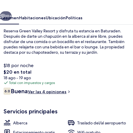
Resort
erior
Siguiente
30+
Resumen
Habitaciones
Ubicación
Políticas
Reserva Green Valley Resort y disfruta tu estancia en Baturaden.
Después de darte un chapuzón en la alberca al aire libre, puedes
disfrutar de una comida o un bocadillo en el restaurante. También
puedes relajarte con una bebida en el bar o lounge. La propiedad
destaca por su chapoteadero, su terraza y su jardín.
$18 por noche
El
$20 en total
precio
18 ago - 19 ago
Recepción
total
Total con impuestos y cargos
es
Opiniones
Buena
6.0
Ver las 4 opiniones
de
6.0 de 10,
$20
Servicios principales
Alberca
Traslado del/al aeropuerto
Estacionamiento gratis
Wifi gratuito