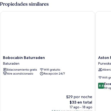
Propiedades similares
Bobocabin Baturraden
Aston Pu
Bobocabin
Aston
Bobocabin Baturraden
Aston 
Baturraden
Purwoke
Baturaden
Purwoke
Baturaden
Hotel
Estacionamiento gratis
Wifi gratuito
Alberc
&
Aire acondicionado
Recepción 24/7
Confere
Wifi g
Center
8.8
Purwoke
Exc
8.8
de
59 o
10,
$29 por noche
Excelent
59
El
$33 en total
opinion
precio
17 ago - 18 ago
actual