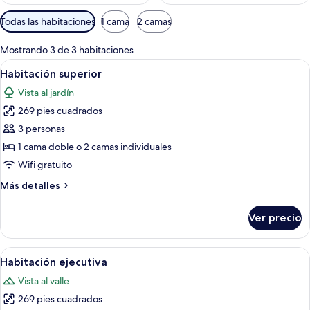
Filtros
Todas las habitaciones
1 cama
2 camas
disponibles
para
Mostrando 3 de 3 habitaciones
las
Abrir
Habitación de hotel con un escritorio
9
Habitación superior
habitaciones
todas
Vista al jardín
las
269 pies cuadrados
fotos
de
3 personas
Habitación
1 cama doble o 2 camas individuales
superior
Wifi gratuito
Más
Más detalles
detalles
sobre
Ver precio
Habitación
superior
Abrir
Habitación de hotel con una cama grand
9
Habitación ejecutiva
todas
Vista al valle
las
269 pies cuadrados
fotos