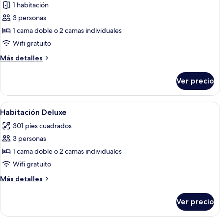
de
1 habitación
Habitación
3 personas
ejecutiva
1 cama doble o 2 camas individuales
Wifi gratuito
Más
Más detalles
detalles
sobre
Ver precio
Habitación
ejecutiva
Abrir
Habitación de hotel con una cama grand
9
Habitación Deluxe
todas
301 pies cuadrados
las
3 personas
fotos
de
1 cama doble o 2 camas individuales
Habitación
Wifi gratuito
Deluxe
Más
Más detalles
detalles
sobre
Ver precio
Habitación
Deluxe