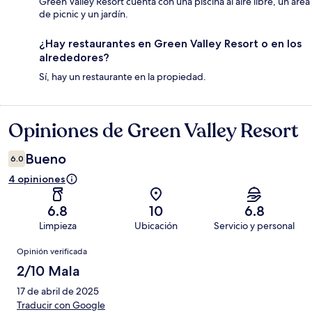
Green Valley Resort cuenta con una piscina al aire libre, un área
de picnic y un jardín.
¿Hay restaurantes en Green Valley Resort o en los
alrededores?
Sí, hay un restaurante en la propiedad.
Opiniones de Green Valley Resort
Opiniones
Bueno
6.0
4 opiniones
6.8
10
6.8
Limpieza
Ubicación
Servicio y personal
Opiniones
Opinión verificada
2/10 Mala
17 de abril de 2025
Traducir con Google