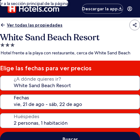
Ir a la sección principal de la página
Descargar la app
Ver todas las propiedades
White Sand Beach Resort
Propiedad
de
Hotel frente a la playa con restaurante, cerca de White Sand Beach
3.0
estrellas
Elige las fechas para ver precios
¿A dónde quieres ir?
Fechas
Huéspedes
Buscar