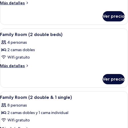
Más
Más detalles
double
detalles
beds)
sobre
Ver precio
Family
Room
(4
Abrir
Habitación de hotel con dos camas, c
2
double
Family Room (2 double beds)
todas
beds)
4 personas
las
2 camas dobles
fotos
de
Wifi gratuito
Family
Más
Más detalles
Room
detalles
sobre
(2
Ver precio
Family
double
Room
beds)
(2
Abrir
Habitación de hotel con dos camas, un
10
double
Family Room (2 double & 1 single)
todas
beds)
8 personas
las
2 camas dobles y 1 cama individual
fotos
de
Wifi gratuito
Family