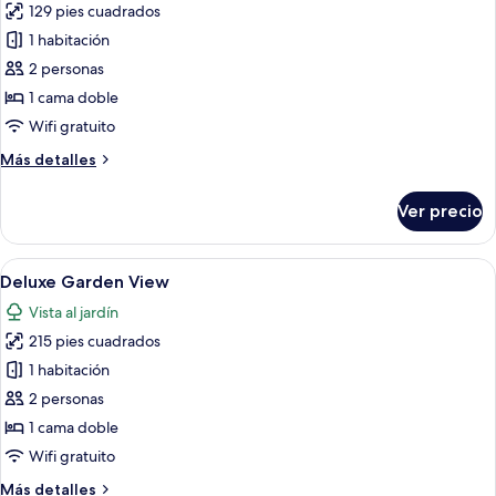
129 pies cuadrados
fotos
de
1 habitación
Garden
2 personas
View
1 cama doble
Wifi gratuito
Más
Más detalles
detalles
sobre
Ver precio
Garden
View
Abrir
Habitación de hotel con cama, una me
16
Deluxe Garden View
todas
Vista al jardín
las
215 pies cuadrados
fotos
de
1 habitación
Deluxe
2 personas
Garden
1 cama doble
View
Wifi gratuito
Más
Más detalles