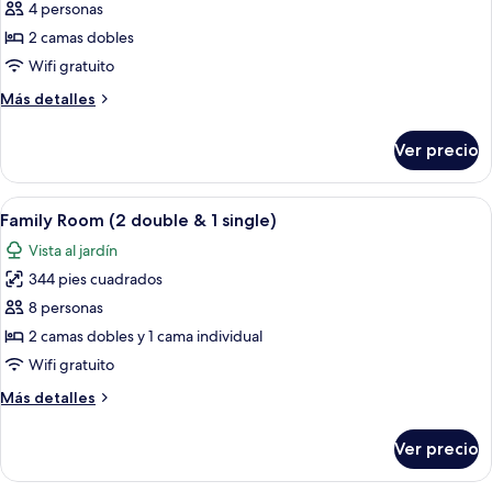
de
4 personas
Superior
2 camas dobles
Family
Wifi gratuito
(1st
Más
Más detalles
Floor)
detalles
sobre
Ver precio
Superior
Family
(1st
Abrir
Habitación de hotel con dos camas, un 
15
Floor)
Family Room (2 double & 1 single)
todas
Vista al jardín
las
344 pies cuadrados
fotos
de
8 personas
Family
2 camas dobles y 1 cama individual
Room
Wifi gratuito
(2
Más
Más detalles
double
detalles
&
sobre
Ver precio
Family
1
Room
single)