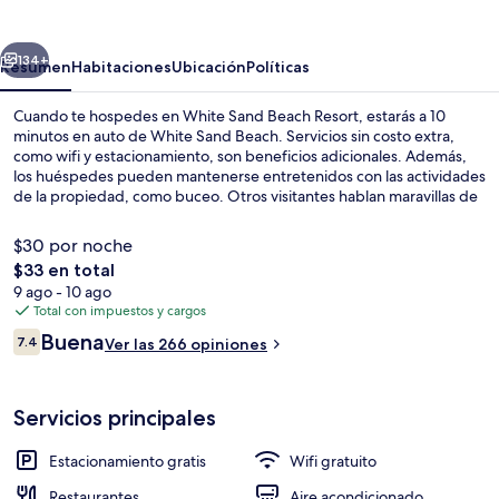
Beach
Resort
erior
Siguiente
134+
Resumen
Habitaciones
Ubicación
Políticas
Cuando te hospedes en White Sand Beach Resort, estarás a 10
minutos en auto de White Sand Beach. Servicios sin costo extra,
como wifi y estacionamiento, son beneficios adicionales. Además,
los huéspedes pueden mantenerse entretenidos con las actividades
de la propiedad, como buceo. Otros visitantes hablan maravillas de
las amenidades y características como el personal amable.
$30 por noche
El
$33 en total
precio
9 ago - 10 ago
Vista desde la propiedad
total
Total con impuestos y cargos
es
Opiniones
Buena
7.4
Ver las 266 opiniones
de
7.4 de 10,
$33
Servicios principales
Estacionamiento gratis
Wifi gratuito
Restaurantes
Aire acondicionado