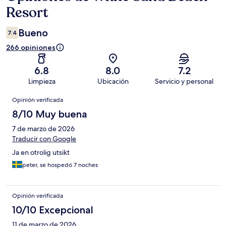
Resort
Bueno
7.4
266 opiniones
6.8
8.0
7.2
Limpieza
Ubicación
Servicio y personal
Opiniones
Opinión verificada
8/10 Muy buena
7 de marzo de 2026
Traducir con Google
Ja en otrolig utsikt
peter, se hospedó 7 noches
Opinión verificada
10/10 Excepcional
11 de marzo de 2026