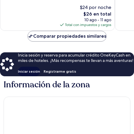
10,
Bueno,
$24 por noche
Bueno,
361
El
$26 en total
52
opiniones
precio
opinion
10 ago - 11 ago
actual
Total con impuestos y cargos
es
de
Comparar propiedades similares
$26
Inicia sesión y reserva para acumular crédito OneKeyCash en
miles de hoteles. ¡Más recompensas te llevan a más aventuras!
Iniciar sesión
Registrarme gratis
Información de la zona