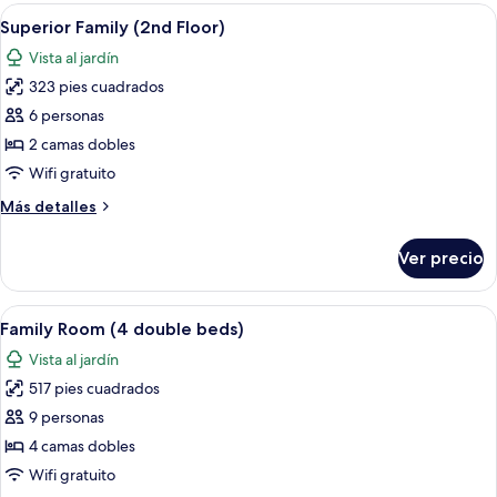
(2
Abrir
Habitación de hotel con televisión, escr
12
double
Superior Family (2nd Floor)
todas
&
Vista al jardín
1
las
single)
323 pies cuadrados
fotos
de
6 personas
Superior
2 camas dobles
Family
Wifi gratuito
(2nd
Más
Más detalles
Floor)
detalles
sobre
Ver precio
Superior
Family
(2nd
Abrir
Una habitación con techo inclinado, do
8
Floor)
Family Room (4 double beds)
todas
Vista al jardín
las
517 pies cuadrados
fotos
de
9 personas
Family
4 camas dobles
Room
Wifi gratuito
(4