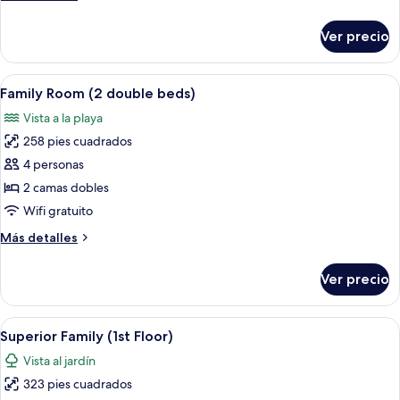
detalles
sobre
Ver precio
Deluxe
Garden
View
Abrir
Habitación de hotel con dos camas, c
6
Family Room (2 double beds)
todas
Vista a la playa
las
258 pies cuadrados
fotos
de
4 personas
Family
2 camas dobles
Room
Wifi gratuito
(2
Más
Más detalles
double
detalles
beds)
sobre
Ver precio
Family
Room
(2
Abrir
Minibar, caja de seguridad en la habita
7
double
Superior Family (1st Floor)
todas
beds)
Vista al jardín
las
323 pies cuadrados
fotos