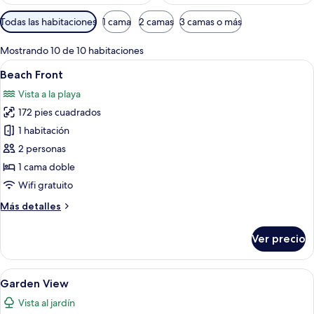
Filtros
Todas las habitaciones
1 cama
2 camas
3 camas o más
disponibles
para
Mostrando 10 de 10 habitaciones
las
Abrir
Una cama con un almohadón a rayas y
18
Beach Front
habitaciones
todas
Vista a la playa
las
172 pies cuadrados
fotos
de
1 habitación
Beach
2 personas
Front
1 cama doble
Wifi gratuito
Más
Más detalles
detalles
sobre
Ver precio
Beach
Front
Abrir
Habitación de hotel con una cama gra
11
Garden View
todas
Vista al jardín
las