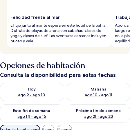
Felicidad frente al mar
Trabajo
El lujo junto al mar te espera en este hotel de la bahía.
Aborda l
Disfruta de playas de arena con cabañas, clases de
luego re
yoga y clases de surf. Las aventuras cercanas incluyen
en la pla
buceo y vela.
equilibr
Opciones de habitación
Consulta la disponibilidad para estas fechas
Consulta la disponibilidad para hoy ago 9 - ago 10
Consulta la disponibilidad par
Hoy
Mañana
ago 9 - ago 10
ago 10 - ago 11
Consulta la disponibilidad para este fin de semana ago 14 - ag
Consulta la disponibilidad pa
Este fin de semana
Próximo fin de semana
ago 14 - ago 16
ago 21 - ago 23
Filtros
Todas las habitaciones
1 cama
2 camas