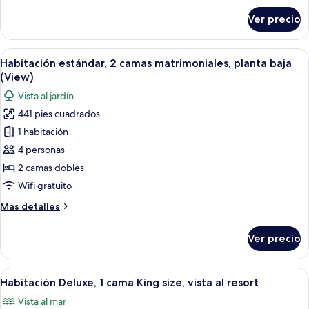
baja
sobre
Ver precio
Habitación
(View)
estándar,
2
Abrir
Habitación de hotel con dos camas, tele
5
camas
Habitación estándar, 2 camas matrimoniales, planta baja
todas
matrimoniales,
(View)
planta
las
Vista al jardín
baja
fotos
(View)
441 pies cuadrados
de
1 habitación
Habitación
estándar,
4 personas
2
2 camas dobles
camas
Wifi gratuito
matrimoniales,
Más
Más detalles
planta
detalles
baja
sobre
Ver precio
Habitación
(View)
estándar,
2
Abrir
Una habitación de hotel con cama, ven
5
camas
Habitación Deluxe, 1 cama King size, vista al resort
todas
matrimoniales,
Vista al mar
planta
las