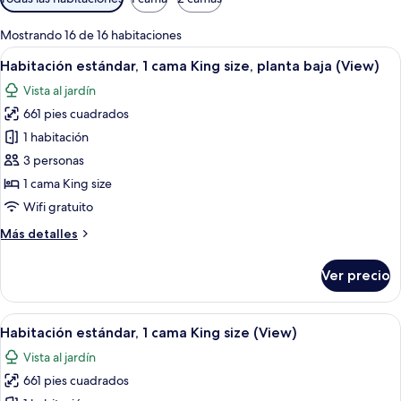
disponibles
para
Mostrando 16 de 16 habitaciones
las
Abrir
Habitación de hotel con una cama gran
11
Habitación estándar, 1 cama King size, planta baja (View)
habitaciones
todas
Vista al jardín
las
661 pies cuadrados
fotos
de
1 habitación
Habitación
3 personas
estándar,
1 cama King size
1
Wifi gratuito
cama
Más
Más detalles
King
detalles
size,
sobre
Ver precio
planta
Habitación
estándar,
baja
1
Abrir
Un dormitorio con una cama, un banco
(View)
7
cama
Habitación estándar, 1 cama King size (View)
todas
King
Vista al jardín
size,
las
planta
661 pies cuadrados
fotos
baja