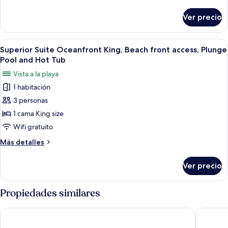
detalles
Plunge
sobre
Ver precio
Escape
Pool
Suite
Garden
Abrir
Un dormitorio amplio con una cama gra
7
King,
Superior Suite Oceanfront King, Beach front access, Plunge
todas
Plunge
Pool and Hot Tub
Pool
las
Vista a la playa
fotos
1 habitación
de
3 personas
Superior
Suite
1 cama King size
Oceanfront
Wifi gratuito
King,
Más
Más detalles
Beach
detalles
front
sobre
Ver precio
Superior
access,
Suite
Plunge
Oceanfront
Propiedades similares
Pool
King,
Beach
and
Dreams Bahia Mita Surf & Spa - All Inclusive
Conrad P
front
Hot
access,