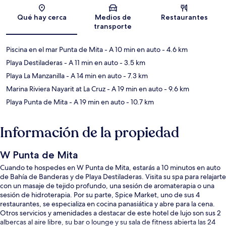
Sección del mapa
Qué hay cerca
Medios de
Restaurantes
transporte
Piscina en el mar Punta de Mita
- A 10 min en auto
- 4.6 km
Playa Destiladeras
- A 11 min en auto
- 3.5 km
Playa La Manzanilla
- A 14 min en auto
- 7.3 km
Marina Riviera Nayarit at La Cruz
- A 19 min en auto
- 9.6 km
Playa Punta de Mita
- A 19 min en auto
- 10.7 km
Información de la propiedad
W Punta de Mita
Cuando te hospedes en W Punta de Mita, estarás a 10 minutos en auto
de Bahía de Banderas y de Playa Destiladeras. Visita su spa para relajarte
con un masaje de tejido profundo, una sesión de aromaterapia o una
sesión de hidroterapia. Por su parte, Spice Market, uno de sus 4
restaurantes, se especializa en cocina panasiática y abre para la cena.
Otros servicios y amenidades a destacar de este hotel de lujo son sus 2
albercas al aire libre, su bar o lounge y su sala de fitness abierta las 24