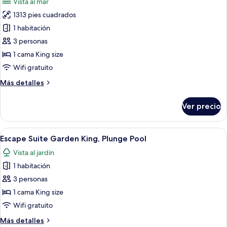
Vista al mar
Pool
las
1313 pies cuadrados
fotos
de
1 habitación
W
3 personas
Suite
1 cama King size
Oceanfront
Wifi gratuito
King
Más
Más detalles
with
detalles
Rooftop
sobre
Ver precio
and
W
Suite
Plunge
Oceanfront
Abrir
Un dormitorio con cama, una silla roja
Pool
10
King
Escape Suite Garden King, Plunge Pool
todas
with
Vista al jardín
Rooftop
las
and
1 habitación
fotos
Plunge
de
3 personas
Pool
Escape
1 cama King size
Suite
Wifi gratuito
Garden
Más
Más detalles
King,