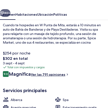
de
Mita
erior
Siguiente
183+
Resumen
Habitaciones
Ubicación
Políticas
Cuando te hospedes en W Punta de Mita, estarás a 10 minutos en
auto de Bahía de Banderas y de Playa Destiladeras. Visita su spa
para relajarte con un masaje de tejido profundo, una sesión de
aromaterapia o una sesión de hidroterapia. Por su parte, Spice
Market, uno de sus 4 restaurantes, se especializa en cocina
panasiática y abre para la cena. Otros servicios y amenidades a
destacar de este hotel de lujo son sus 2 albercas al aire libre, su bar o
$254 por noche
lounge y su sala de fitness abierta las 24 horas. Otros visitantes
El
$302 en total
hablan maravillas de las amenidades y características como el
precio
3 sept - 4 sept
personal amable.
Servicio de la propiedad
total
Total con impuestos y cargos
es
Opiniones
Magnífica
9.0
Ver las 791 opiniones
de
9.0 de 10,
$302
Servicios principales
Alberca
Spa
Acepta mascotas
Estacionamiento gratis