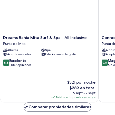
Tub
Plunge
Pool
and
Hot
Tub
Dreams
Conrad
Dreams Bahia Mita Surf & Spa - All Inclusive
Conrad
Bahia
Punta
Punta de Mita
Punta d
Mita
de
Alberca
Spa
Alberc
Surf
Mita
Acepta mascotas
Estacionamiento gratis
Acept
&
Punta
Spa
de
8.8
9.0
Excelente
Mag
8.8
9.0
-
Mita
de
de
1,007 opiniones
615 
All
10,
10,
Inclusive
Excelente,
Magnífi
Punta
1,007
615
$321 por noche
de
opiniones
opinion
El
Mita
$389 en total
precio
6 sept - 7 sept
actual
Total con impuestos y cargos
es
de
Comparar propiedades similares
$389