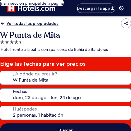
Ir a la sección principal de la página
Descargar la app
Ver todas las propiedades
W Punta de Mita
Propiedad
de
Hotel frente a la bahía con spa, cerca de Bahía de Banderas
4.5
estrellas
Elige las fechas para ver precios
¿A dónde quieres ir?
Fechas
Huéspedes
Buscar