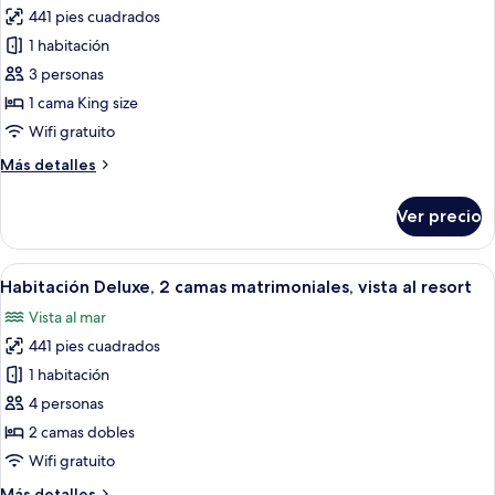
baja
441 pies cuadrados
fotos
(View)
de
1 habitación
Habitación
3 personas
Deluxe,
1 cama King size
1
Wifi gratuito
cama
Más
Más detalles
King
detalles
size,
sobre
Ver precio
vista
Habitación
Deluxe,
al
1
Abrir
Habitación de hotel con dos camas, tel
resort
9
cama
Habitación Deluxe, 2 camas matrimoniales, vista al resort
todas
King
Vista al mar
size,
las
vista
441 pies cuadrados
fotos
al
de
1 habitación
resort
Habitación
4 personas
Deluxe,
2 camas dobles
2
Wifi gratuito
camas
Más
Más detalles