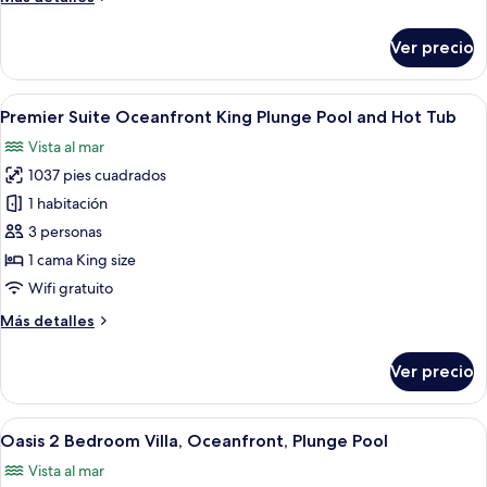
Plunge
detalles
Pool
sobre
Ver precio
Escape
Suite
Oceanfront
Abrir
Habitación de hotel con cama, ventilado
11
King,
Premier Suite Oceanfront King Plunge Pool and Hot Tub
todas
Plunge
Vista al mar
Pool
las
1037 pies cuadrados
fotos
de
1 habitación
Premier
3 personas
Suite
1 cama King size
Oceanfront
Wifi gratuito
King
Más
Más detalles
Plunge
detalles
Pool
sobre
Ver precio
and
Premier
Suite
Hot
Oceanfront
Abrir
Amplia sala de estar con un sofá gran
Tub
12
King
Oasis 2 Bedroom Villa, Oceanfront, Plunge Pool
todas
Plunge
Vista al mar
Pool
las