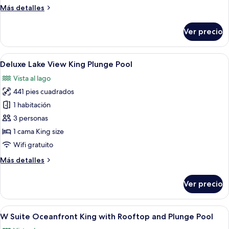
Beach
Más
Más detalles
front
detalles
access,
sobre
Ver precio
Supreme
Plunge
Suite
Pool
Oceanfront
Abrir
Habitación de hotel con una cama, tele
and
6
King
Deluxe Lake View King Plunge Pool
todas
Hot
Beach
Vista al lago
front
las
Tub
access,
441 pies cuadrados
fotos
Plunge
de
1 habitación
Pool
Deluxe
and
3 personas
Hot
Lake
1 cama King size
Tub
View
Wifi gratuito
King
Más
Más detalles
Plunge
detalles
Pool
sobre
Ver precio
Deluxe
Lake
View
Abrir
Una habitación de hotel con una cama g
9
King
W Suite Oceanfront King with Rooftop and Plunge Pool
todas
Plunge