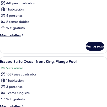
vista
441 pies cuadrados
fotos
al
de
1 habitación
lago
Habitación
4 personas
Deluxe,
2 camas dobles
2
Wifi gratuito
camas
Más
Más detalles
matrimoniales,
detalles
vista
sobre
Ver precio
al
Habitación
Deluxe,
lago
2
Abrir
Una habitación con vista al océano, un
10
camas
Escape Suite Oceanfront King, Plunge Pool
todas
matrimoniales,
Vista al mar
vista
las
al
1037 pies cuadrados
fotos
lago
de
1 habitación
Escape
3 personas
Suite
1 cama King size
Oceanfront
Wifi gratuito
King,
Más
Más detalles