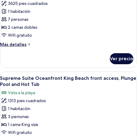
and
3625 pies cuadrados
fotos
Hot
de
1 habitación
Tub
Oasis
7 personas
2
2 camas dobles
Bedroom
Wifi gratuito
Villa,
Más
Más detalles
Oceanfront,
detalles
Plunge
sobre
Ver precio
Pool
Oasis
2
Bedroom
Abrir
Un dormitorio amplio con una cama gra
9
Villa,
Supreme Suite Oceanfront King Beach front access, Plunge
todas
Oceanfront,
Pool and Hot Tub
Plunge
las
Vista a la playa
Pool
fotos
1313 pies cuadrados
de
1 habitación
Supreme
Suite
3 personas
Oceanfront
1 cama King size
King
Wifi gratuito