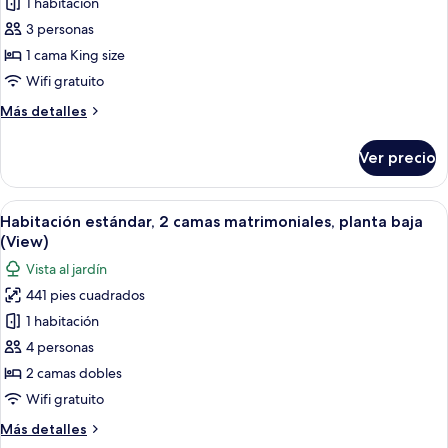
de
1 habitación
(View)
Habitación
3 personas
estándar,
1 cama King size
1
Wifi gratuito
cama
Más
Más detalles
King
detalles
size
sobre
Ver precio
(View)
Habitación
estándar,
1
Abrir
Un área de estar exterior moderna con
8
cama
Habitación estándar, 2 camas matrimoniales, planta baja
todas
King
(View)
size
las
Vista al jardín
(View)
fotos
441 pies cuadrados
de
1 habitación
Habitación
estándar,
4 personas
2
2 camas dobles
camas
Wifi gratuito
matrimoniales,
Más
Más detalles
planta
detalles