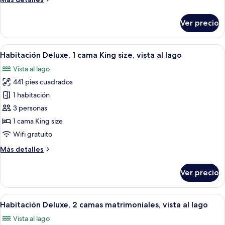
matrimoniales,
detalles
vista
sobre
Ver precio
al
Habitación
Deluxe,
resort
2
Abrir
Habitación de hotel con una cama, tele
11
camas
Habitación Deluxe, 1 cama King size, vista al lago
todas
matrimoniales,
Vista al lago
vista
las
al
441 pies cuadrados
fotos
resort
de
1 habitación
Habitación
3 personas
Deluxe,
1 cama King size
1
Wifi gratuito
cama
Más
Más detalles
King
detalles
size,
sobre
Ver precio
vista
Habitación
Deluxe,
al
1
Abrir
Habitación de hotel con dos camas, tel
lago
11
cama
Habitación Deluxe, 2 camas matrimoniales, vista al lago
todas
King
Vista al lago
size,
las