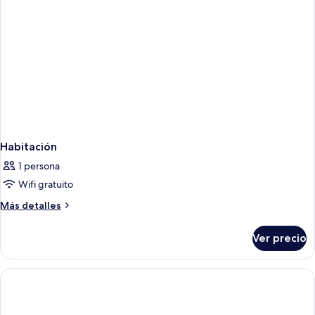
Habitación
1 persona
Wifi gratuito
Más
Más detalles
detalles
sobre
Ver precio
Habitación