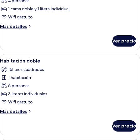
4 personas
fotos
de
1 cama doble y 1 litera individual
Habitación
Wifi gratuito
familiar
Más
Más detalles
detalles
sobre
Ver precio
Habitación
familiar
Abrir
Una habitación de hotel moderna con l
7
Habitación doble
todas
161 pies cuadrados
las
1 habitación
fotos
de
6 personas
Habitación
3 literas individuales
doble
Wifi gratuito
Más
Más detalles
detalles
sobre
Ver precio
Habitación
doble