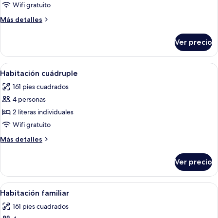
Habitación
Wifi gratuito
doble
Más
Más detalles
detalles
sobre
Ver precio
Habitación
doble
Abrir
Habitación pequeña y bien iluminada co
6
Habitación cuádruple
todas
161 pies cuadrados
las
4 personas
fotos
de
2 literas individuales
Habitación
Wifi gratuito
cuádruple
Más
Más detalles
detalles
sobre
Ver precio
Habitación
cuádruple
Abrir
Una habitación de hotel moderna con p
5
Habitación familiar
todas
161 pies cuadrados
las