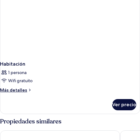
Habitación
1 persona
Wifi gratuito
Más
Más detalles
detalles
sobre
Ver precio
Habitación
Propiedades similares
Scandic Go, Sankt Eriksgatan 20
Comfort 