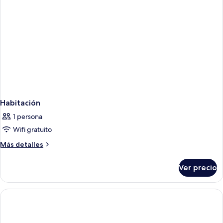
Habitación
1 persona
Wifi gratuito
Más
Más detalles
detalles
sobre
Ver precio
Habitación