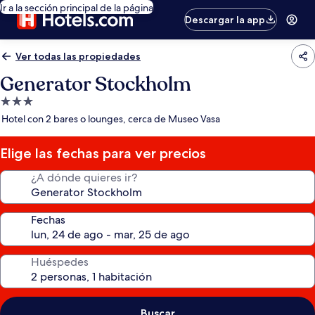
Ir a la sección principal de la página
Descargar la app
Ver todas las propiedades
Generator Stockholm
Propiedad
de
Hotel con 2 bares o lounges, cerca de Museo Vasa
3.0
estrellas
Elige las fechas para ver precios
¿A dónde quieres ir?
Fechas
Huéspedes
Buscar