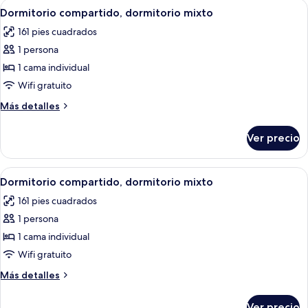
Abrir
Habitación pequeña y bien iluminada co
5
Dormitorio compartido, dormitorio mixto
todas
161 pies cuadrados
las
1 persona
fotos
de
1 cama individual
Dormitorio
Wifi gratuito
compartido,
Más
Más detalles
dormitorio
detalles
mixto
sobre
Ver precio
Dormitorio
compartido,
dormitorio
Abrir
Una habitación de hotel moderna con l
6
mixto
Dormitorio compartido, dormitorio mixto
todas
161 pies cuadrados
las
1 persona
fotos
de
1 cama individual
Dormitorio
Wifi gratuito
compartido,
Más
Más detalles
dormitorio
detalles
mixto
sobre
Ver precio