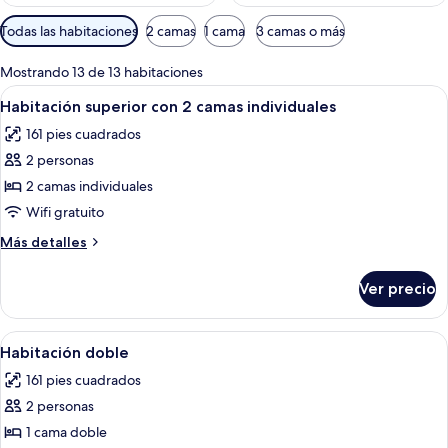
Filtros
Todas las habitaciones
2 camas
1 cama
3 camas o más
disponibles
para
Mostrando 13 de 13 habitaciones
las
Abrir
Una habitación con dos camas, una pu
6
Habitación superior con 2 camas individuales
habitaciones
todas
161 pies cuadrados
las
2 personas
fotos
de
2 camas individuales
Habitación
Wifi gratuito
superior
Más
Más detalles
con
detalles
2
sobre
Ver precio
Habitación
camas
superior
individuales
con
Abrir
Una habitación de hotel moderna con s
7
2
Habitación doble
todas
camas
161 pies cuadrados
individuales
las
2 personas
fotos
de
1 cama doble