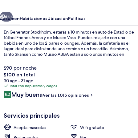
erior
Siguiente
64+
Resumen
Habitaciones
Ubicación
Políticas
En Generator Stockholm, estarás a 10 minutos en auto de Estadio de
fútbol Friends Arena y de Museo Vasa. Puedes relajarte con una
bebida en uno de los 2 bares o lounges. Además, la cafetería es el
lugar ideal para disfrutar de una comida o un bocadillo. Asimismo,
tanto Skansen como Museo ABBA están a solo unos minutos en
auto. A otros visitantes les encanta el personal amable. La propiedad
está a una corta distancia a pie de algunas opciones de transporte
$90 por noche
público: Estación de metro Central está a 7 minutos y Estación de
El
$100 en total
metro Hötorget está a 10 minutos.
precio
30 ago - 31 ago
Lobby
total
Total con impuestos y cargos
es
Opiniones
Muy buena
8.2
Ver las 1,015 opiniones
de
8.2 de 10,
$100
Servicios principales
Acepta mascotas
Wifi gratuito
Restaurantes
Bar