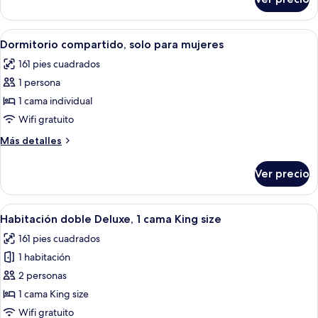
Dormitorio
compartido,
dormitorio
Abrir
Un dormitorio con literas, un escritorio 
7
mixto
Dormitorio compartido, solo para mujeres
todas
161 pies cuadrados
las
1 persona
fotos
de
1 cama individual
Dormitorio
Wifi gratuito
compartido,
Más
Más detalles
solo
detalles
para
sobre
Ver precio
Dormitorio
mujeres
compartido,
solo
Abrir
Una habitación de hotel moderna con s
6
para
Habitación doble Deluxe, 1 cama King size
todas
mujeres
161 pies cuadrados
las
1 habitación
fotos
de
2 personas
Habitación
1 cama King size
doble
Wifi gratuito