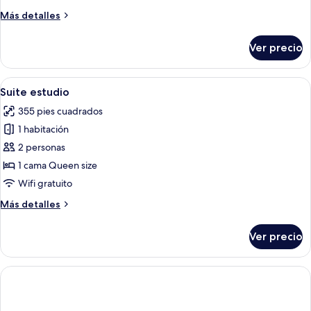
Deluxe,
Más
Más detalles
1
detalles
cama
sobre
Ver precio
Habitación
King
doble
size
Deluxe,
Abrir
Una cocina moderna con encimera azul,
6
1
Suite estudio
todas
cama
355 pies cuadrados
King
las
size
1 habitación
fotos
de
2 personas
Suite
1 cama Queen size
estudio
Wifi gratuito
Más
Más detalles
detalles
sobre
Ver precio
Suite
estudio