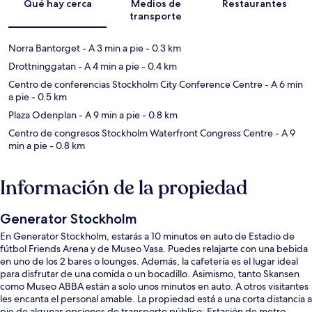
Qué hay cerca
Medios de
Restaurantes
transporte
Norra Bantorget
- A 3 min a pie
- 0.3 km
Drottninggatan
- A 4 min a pie
- 0.4 km
Centro de conferencias Stockholm City Conference Centre
- A 6 min
a pie
- 0.5 km
Plaza Odenplan
- A 9 min a pie
- 0.8 km
Centro de congresos Stockholm Waterfront Congress Centre
- A 9
min a pie
- 0.8 km
Información de la propiedad
Generator Stockholm
En Generator Stockholm, estarás a 10 minutos en auto de Estadio de
fútbol Friends Arena y de Museo Vasa. Puedes relajarte con una bebida
en uno de los 2 bares o lounges. Además, la cafetería es el lugar ideal
para disfrutar de una comida o un bocadillo. Asimismo, tanto Skansen
como Museo ABBA están a solo unos minutos en auto. A otros visitantes
les encanta el personal amable. La propiedad está a una corta distancia a
pie de algunas opciones de transporte público: Estación de metro