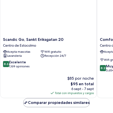
Scandic
Comfort
Scandic Go, Sankt Eriksgatan 20
Comfor
Go,
Hotel
Centro de Estocolmo
Centro 
Sankt
Xpress
Acepta mascotas
Wifi gratuito
Acept
Eriksgatan
Stockho
Lavandería
Recepción 24/7
20
Central
Wifi g
Centro
Centro
8.6
Excelente
8.6
8.2
de
de
Muy
de
1,169 opiniones
8.2
de
Estocolmo
Estocol
3,65
10,
10,
Excelente,
$85 por noche
Muy
1,169
El
$95 en total
bueno,
opiniones
precio
3,654
6 sept - 7 sept
actual
opinion
Total con impuestos y cargos
es
de
Comparar propiedades similares
$95