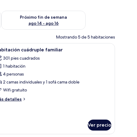
fin de semana ago 7 - ago 9
Consulta la disponibilidad para el próximo fin de semana ago 
Próximo fin de semana
ago 14 - ago 16
Mostrando 5 de 5 habitaciones
sita de noche.
ande, un escritorio, una silla y un televisor.
brir
Una habitación de hotel con una cama, un sofá,
3
bitación cuádruple familiar
odas
301 pies cuadrados
s
1 habitación
otos
e
4 personas
abitación
2 camas individuales y 1 sofá cama doble
uádruple
Wifi gratuito
miliar
ás
s detalles
talles
bre
bitación
ádruple
Ver precio
miliar