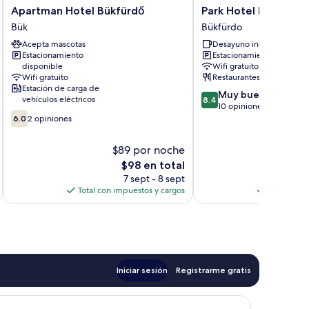
Apartman
Park
Apartman Hotel Bükfürdő
Park Hotel Bükfürdő
Hotel
Hotel
Bük
Bükfürdo
Bükfürdő
Bükfürdő
Acepta mascotas
Desayuno incluido
Bük
Bükfürdo
Estacionamiento
Estacionamiento gratis
disponible
Wifi gratuito
Wifi gratuito
Restaurantes
Estación de carga de
8.4
Muy bueno
vehículos eléctricos
8.4
de
10 opiniones
6.0
10,
6.0
2 opiniones
de
Muy
10,
bueno,
$89 por noche
$
2
10
El
$98 en total
opiniones
opiniones
precio
7 sept - 8 sept
actual
Total con impuestos y cargos
Total con 
es
de
$98
Iniciar sesión
Registrarme gratis