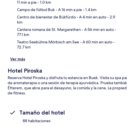
11 min a pie
- 1.0 km
Campo de fútbol Buk
- A 16 min a pie
- 1.4 km
Sec
Centro de bienestar de Bükfürdo
- A 4 min en auto
- 2.9
km
Cantera romana de St. Margarethen
- A 56 min en auto
-
77.1 km
Teatro Seebühne Mörbisch am See
- A 60 min en auto
-
72.7 km
Ver más
Hotel Piroska
Reserva Hotel Piroska y disfruta tu estancia en Buek. Visita su spa pa
de aromaterapia o una sesión de terapia ayurvédica. Prueba también 
Étterem, que abre para el desayuno, la comida y la cena. La propied
de fitness.
Tamaño del hotel
88 habitaciones