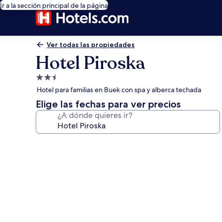
Ir a la sección principal de la página
Ver todas las propiedades
Hotel Piroska
Propiedad
de
Hotel para familias en Buek con spa y alberca techada
2.5
Elige las fechas para ver precios
estrellas
¿A dónde quieres ir?
Galería
de
fotos
de
Hotel
Piroska