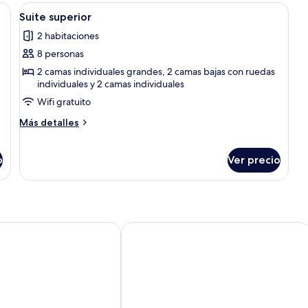
escritorio, silla, pequeña mesa con planta y un adorno en la pared.
Abrir
Habitación de hotel con una amplia me
4
Suite superior
todas
2 habitaciones
las
8 personas
fotos
de
2 camas individuales grandes, 2 camas bajas con ruedas
individuales y 2 camas individuales
Suite
Wifi gratuito
superior
Más
Más detalles
detalles
sobre
Suite
o
Ver precio
superior
tel Golf & Spa
Hunguest Buk