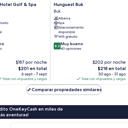
Hunguest
Hotel Golf & Spa
Hunguest Buk
Buk
Buk
Buk
Alberca
luido
Spa
Estacionamiento
al
disponible
Wifi gratuito
8.2
no
Muy bueno
8.2
de
es
40 opiniones
10,
Muy
$187 por noche
$202 por noche
bueno,
El
El
$201 en total
$218 en total
40
precio
precio
6 sept - 7 sept
30 ago - 31 ago
opiniones
actual
actual
Total con impuestos y cargos
Total con impuestos y cargos
es
es
de
de
Comparar propiedades similares
$201
$218
rédito OneKeyCash en miles de
ás aventuras!