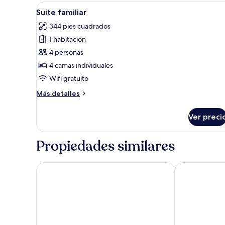
estándar
Abrir
Habitación de hotel con cama, 
4
Suite familiar
todas
344 pies cuadrados
las
1 habitación
fotos
de
4 personas
Suite
4 camas individuales
familiar
Wifi gratuito
Más
Más detalles
detalles
sobre
Ver preci
Suite
familiar
Propiedades similares
Caramell Premium Resort
Greenfield Ho