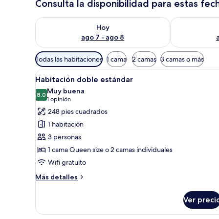
Consulta la disponibilidad para estas fec
Consulta la disponibilidad para hoy ago 7 - ago 8
Consulta la d
Hoy
ago 7 - ago 8
Filtros
Todas las habitaciones
1 cama
2 camas
3 camas o más
disponibles
Abrir
Una habitación de hotel con un
para
4
Habitación doble estándar
todas
las
Muy buena
las
8.0
habitaciones
8.0 de 10
(1
1 opinión
fotos
opinión)
248 pies cuadrados
de
1 habitación
Habitación
3 personas
doble
1 cama Queen size o 2 camas individuales
estándar
Wifi gratuito
Más
Más detalles
detalles
sobre
Ver preci
Habitación
doble