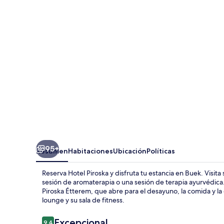
95+
Resumen
Habitaciones
Ubicación
Políticas
Reserva Hotel Piroska y disfruta tu estancia en Buek. Visita
sesión de aromaterapia o una sesión de terapia ayurvédica.
Piroska Étterem, que abre para el desayuno, la comida y la
lounge y su sala de fitness.
Opiniones
Excepcional
9.4