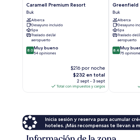
Caramell
Greenfield
Caramell Premium Resort
Greenfield 
Premium
Hotel
Buk
Buk
Resort
Golf
Alberca
Alberca
Buk
&
Desayuno incluido
Desayuno inc
Spa
Spa
Spa
Buk
Traslado del/al
Traslado del/
aeropuerto
aeropuerto
8.0
8.4
Muy bueno
Muy bue
8.0
8.4
de
de
54 opiniones
75 opinion
10,
10,
Muy
Muy
$216 por noche
bueno,
bueno,
El
$232 en total
54
75
precio
2 sept - 3 sept
opiniones
opiniones
actual
Total con impuestos y cargos
es
de
$232
Inicia sesión y reserva para acumular c
hoteles. ¡Más recompensas te llevan a m
Información de la zona