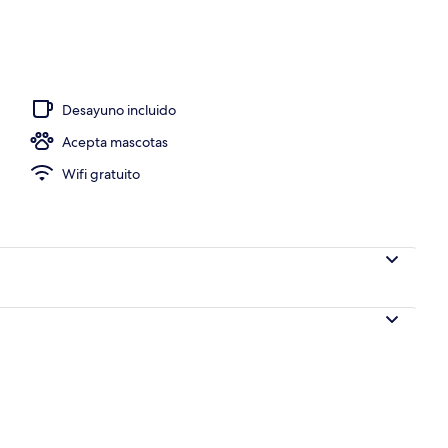
da, alberca al aire libre por temporada y camastros
Desayuno incluido
Acepta mascotas
Wifi gratuito