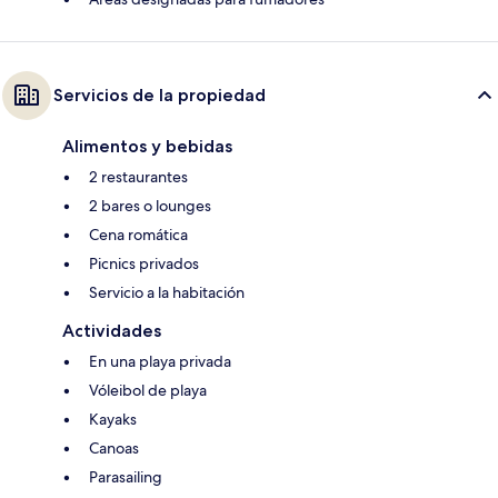
Servicios de la propiedad
Alimentos y bebidas
2 restaurantes
2 bares o lounges
Cena romática
Picnics privados
Servicio a la habitación
Actividades
En una playa privada
Vóleibol de playa
Kayaks
Canoas
Parasailing