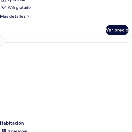
Wifi gratuito
Más
Más detalles
detalles
sobre
Ver precio
Habitación
Habitación
4 personas