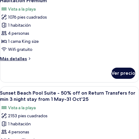
Habitación Premium
todas
parcial
Vista a la playa
al
las
océano
1076 pies cuadrados
fotos
de
1 habitación
Habitación
4 personas
Premium
1 cama King size
Wifi gratuito
Más
Más detalles
detalles
sobre
Ver precio
Habitación
Premium
Abrir
Un dormitorio amplio con una cama gran
6
Sunset Beach Pool Suite - 50% off on Return Transfers for
todas
min 3 night stay from 1 May-31 Oct'25
las
Vista a la playa
fotos
2153 pies cuadrados
de
1 habitación
Sunset
Beach
4 personas