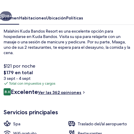
Bandos
Resort
erior
Siguiente
38+
Resumen
Habitaciones
Ubicación
Políticas
Malahini Kuda Bandos Resort es una excelente opción para
hospedarse en Kuda Bandos. Visita su spa para relajarte con un
masaje o una sesión de manicure y pedicure. Por su parte, Maaga,
uno de sus 2 restaurantes, te espera para el desayuno, la comida y la
cena.
$121 por noche
El
$179 en total
precio
3 sept - 4 sept
Minibar, caja de seguridad en la habit
total
Total con impuestos y cargos
es
Opiniones
Excelente
8.6
Ver las 362 opiniones
de
8.6 de 10,
$179
Servicios principales
Spa
Traslado del/al aeropuerto
Wifi gratuito
Restaurantes