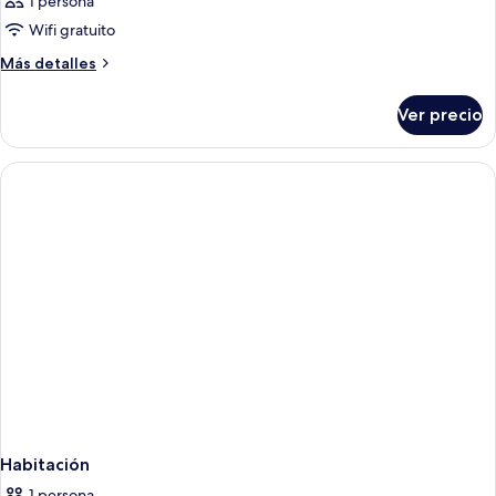
1 persona
Oct'25
Wifi gratuito
Más
Más detalles
detalles
sobre
Ver precio
Habitación
Habitación
1 persona