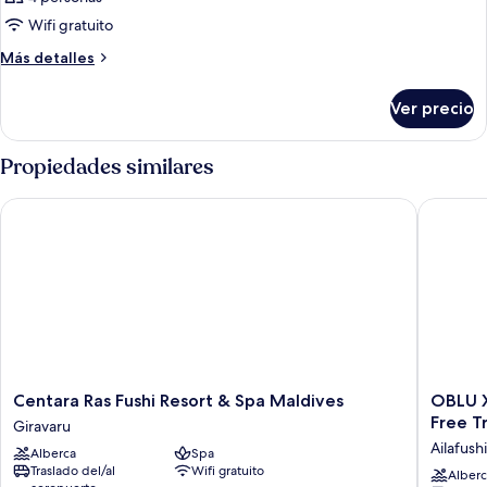
Wifi gratuito
Más
Más detalles
detalles
sobre
Ver precio
Habitación
Propiedades similares
Centara Ras Fushi Resort & Spa Maldives
OBLU XPE
Centara
OBLU
Centara Ras Fushi Resort & Spa Maldives
OBLU XP
Ras
XPERIE
Free T
Giravaru
Fushi
Ailafushi
Ailafushi
Alberca
Spa
Resort
-
Traslado del/al
Wifi gratuito
&
All
Alberc