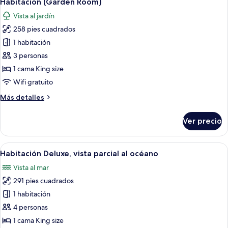
Habitación (Garden Room)
todas
Vista al jardín
las
258 pies cuadrados
fotos
de
1 habitación
Habitación
3 personas
(Garden
1 cama King size
Room)
Wifi gratuito
Más
Más detalles
detalles
sobre
Ver precio
Habitación
(Garden
Room)
Abrir
Un dormitorio con una cama grande, un
3
Habitación Deluxe, vista parcial al océano
todas
Vista al mar
las
291 pies cuadrados
fotos
de
1 habitación
Habitación
4 personas
Deluxe,
1 cama King size