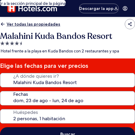
Ir a la sección principal de la página
Descargar la app
Ver todas las propiedades
Malahini Kuda Bandos Resort
Propiedad
de
Hotel frente a la playa en Kuda Bandos con 2 restaurantes y spa
4.5
estrellas
Elige las fechas para ver precios
¿A dónde quieres ir?
Fechas
Huéspedes
Buscar