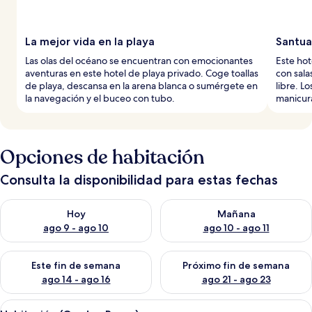
La mejor vida en la playa
Santua
Las olas del océano se encuentran con emocionantes
Este hot
aventuras en este hotel de playa privado. Coge toallas
con sala
de playa, descansa en la arena blanca o sumérgete en
libre. L
la navegación y el buceo con tubo.
manicura
Opciones de habitación
Consulta la disponibilidad para estas fechas
Consulta la disponibilidad para hoy ago 9 - ago 10
Consulta la disponibilidad par
Hoy
Mañana
ago 9 - ago 10
ago 10 - ago 11
Consulta la disponibilidad para este fin de semana ago 14 - ag
Consulta la disponibilidad pa
Este fin de semana
Próximo fin de semana
ago 14 - ago 16
ago 21 - ago 23
Abrir
Habitación de hotel con cama, bata, toa
4