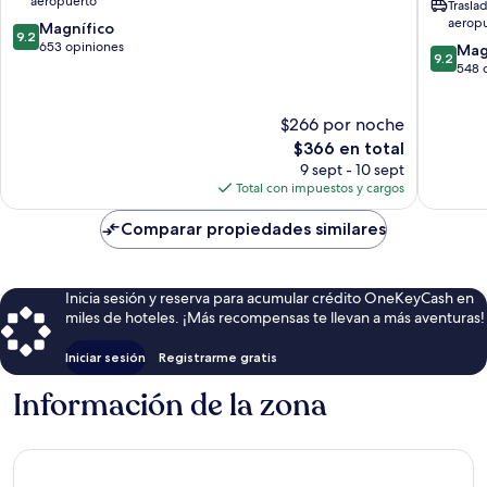
aeropuerto
Trasla
Spa
Inclusiv
aerop
9.2
Maldives
Magnífico
with
9.2
de
Giravaru
653 opiniones
Free
9.2
Mag
9.2
10,
Transfer
de
548 
Magnífico,
Ailafushi
10,
653
Magnífi
$266 por noche
opiniones
548
El
opinion
$366 en total
precio
9 sept - 10 sept
actual
Total con impuestos y cargos
es
de
Comparar propiedades similares
$366
Inicia sesión y reserva para acumular crédito OneKeyCash en
miles de hoteles. ¡Más recompensas te llevan a más aventuras!
Iniciar sesión
Registrarme gratis
Información de la zona