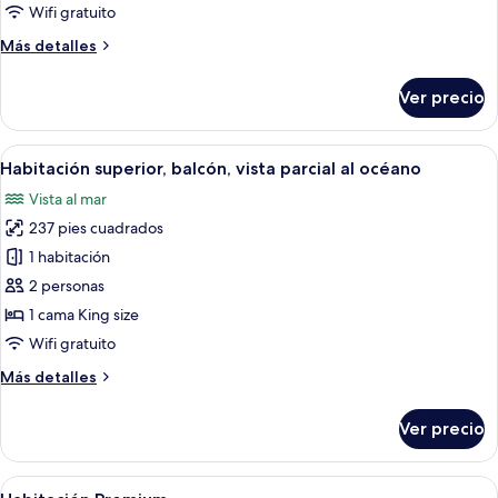
vista
Wifi gratuito
parcial
Más
Más detalles
al
detalles
océano
sobre
Ver precio
Habitación
Deluxe,
vista
Abrir
Una habitación de hotel con cama, ve
4
parcial
Habitación superior, balcón, vista parcial al océano
todas
al
Vista al mar
océano
las
237 pies cuadrados
fotos
de
1 habitación
Habitación
2 personas
superior,
1 cama King size
balcón,
Wifi gratuito
vista
Más
Más detalles
parcial
detalles
al
sobre
Ver precio
océano
Habitación
superior,
balcón,
Abrir
Zona junto a la piscina con una casa, 
8
vista