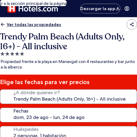
Ir a la sección principal de la página
Descargar la app
Ver todas las propiedades
Trendy Palm Beach (Adults Only,
16+) - All inclusive
Propiedad
de
Propiedad frente a la playa en Manavgat con 4 restaurantes y bar junto
5.0
a la alberca
estrellas
Elige las fechas para ver precios
¿A dónde quieres ir?
Fechas
Huéspedes