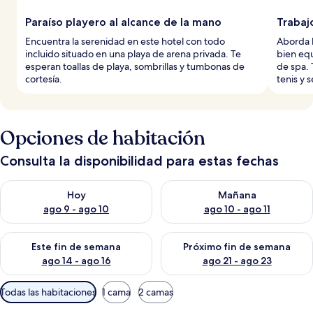
Paraíso playero al alcance de la mano
Trabaj
Encuentra la serenidad en este hotel con todo
Aborda l
incluido situado en una playa de arena privada. Te
bien equ
esperan toallas de playa, sombrillas y tumbonas de
de spa. 
cortesía.
tenis y 
Opciones de habitación
Consulta la disponibilidad para estas fechas
Consulta la disponibilidad para hoy ago 9 - ago 10
Consulta la disponibilidad par
Hoy
Mañana
ago 9 - ago 10
ago 10 - ago 11
Consulta la disponibilidad para este fin de semana ago 14 - ag
Consulta la disponibilidad pa
Este fin de semana
Próximo fin de semana
ago 14 - ago 16
ago 21 - ago 23
Filtros
Todas las habitaciones
1 cama
2 camas
disponibles