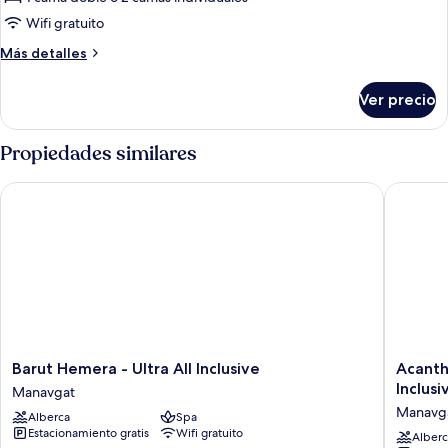
Room
Wifi gratuito
Side
Más
Más detalles
Sea
detalles
View
sobre
Ver precio
Anex
Standard
Room
Propiedades similares
Side
Sea
Barut Hemera - Ultra All Inclusive
Acanthus 
View
Barut
Acanthu
Barut Hemera - Ultra All Inclusive
Acanth
Hemera
Cennet
Inclusi
Manavgat
-
Barut
Manavg
Alberca
Spa
Ultra
Collecti
Estacionamiento gratis
Wifi gratuito
All
-
Alberc