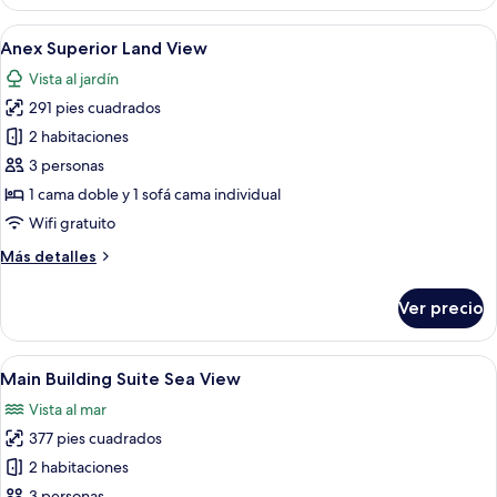
Building
Standard
Abrir
Habitación de hotel con cama, escritorio
6
Room
Anex Superior Land View
todas
Sea
Vista al jardín
View
las
291 pies cuadrados
fotos
de
2 habitaciones
Anex
3 personas
Superior
1 cama doble y 1 sofá cama individual
Land
Wifi gratuito
View
Más
Más detalles
detalles
sobre
Ver precio
Anex
Superior
Land
Abrir
Una habitación de hotel con una cama 
6
View
Main Building Suite Sea View
todas
Vista al mar
las
377 pies cuadrados
fotos
de
2 habitaciones
Main
3 personas