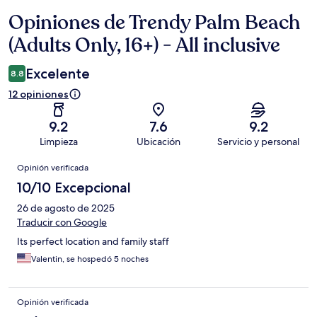
Opiniones de Trendy Palm Beach
Opiniones
(Adults Only, 16+) - All inclusive
Excelente
8.8
12 opiniones
9.2
7.6
9.2
Limpieza
Ubicación
Servicio y personal
Opiniones
Opinión verificada
10/10 Excepcional
26 de agosto de 2025
Traducir con Google
Its perfect location and family staff
Valentin, se hospedó 5 noches
Opinión verificada