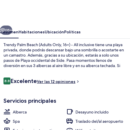
Palm
Beach
(Adults
erior
Siguiente
Only,
135+
Resumen
Habitaciones
Ubicación
Políticas
16+)
Trendy Palm Beach (Adults Only, 16+) - All inclusive tiene una playa
-
privada, donde podrás descansar bajo una sombrilla o acostarte en
un camastro. Además, gracias a su ubicación, estarás a solo unos
All
pasos de Playa occidental de Side. Pasa momentos llenos de
inclusive
diversión en sus 3 albercas al aire libre y en su alberca techada. Si
quieres relajarte, consiéntete con un masaje de tejido profundo,
una sesión de aromaterapia y una sesión de terapia ayurvédica.
Opiniones
Excelente
Disfruta la gastronomía en sus 4 restaurantes, y si quieres tomar un
8.8
Ver las 12 opiniones
8.8 de 10,
coctel, el bar o lounge es un buen lugar. Otros servicios y
amenidades que verás en esta propiedad de lujo son un club
Alberca techada y 3 albercas al aire lib
nocturno, un bar junto a la alberca y sala de fitness.
Servicios principales
Alberca
Desayuno incluido
Spa
Traslado del/al aeropuerto