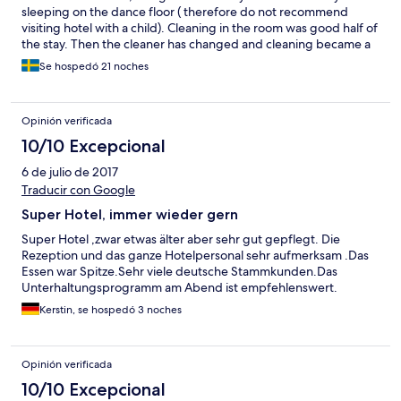
sleeping on the dance floor ( therefore do not recommend
visiting hotel with a child). Cleaning in the room was good half of
the stay. Then the cleaner has changed and cleaning became a
disaster: no bed articles changed, no new soaps and shampoos
Se hospedó 21 noches
in the bathroom. Also want to note that the ala carte restaurant (
the one that is Italian) is extremely horrible. Bad service : we
waited for the food for almost an hour. The was no air
Opinión verificada
conditioning inside. The quality of the food was very poor and
finally they brought up something they called panacota but
10/10 Excepcional
actually it was one of the usual desserts from the main restaurant
6 de julio de 2017
Traducir con Google
Super Hotel, immer wieder gern
Super Hotel ,zwar etwas älter aber sehr gut gepflegt. Die
Rezeption und das ganze Hotelpersonal sehr aufmerksam .Das
Essen war Spitze.Sehr viele deutsche Stammkunden.Das
Unterhaltungsprogramm am Abend ist empfehlenswert.
Kerstin, se hospedó 3 noches
Opinión verificada
10/10 Excepcional