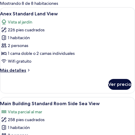
para
Mostrando 8 de 8 habitaciones
las
Abrir
Ropa de cama de alta calidad, artículos
5
Anex Standard Land View
habitaciones
todas
Vista al jardín
las
226 pies cuadrados
fotos
de
1 habitación
Anex
2 personas
Standard
1 cama doble o 2 camas individuales
Land
Wifi gratuito
View
Más
Más detalles
detalles
sobre
Ver precio
Anex
Standard
Land
Abrir
Habitación de hotel con una cama grand
5
View
Main Building Standard Room Side Sea View
todas
Vista parcial al mar
las
258 pies cuadrados
fotos
de
1 habitación
Main