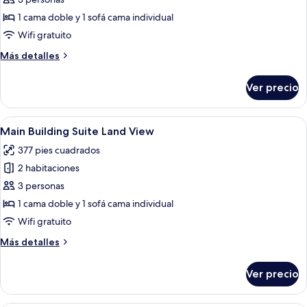
Building
1 cama doble y 1 sofá cama individual
Suite
Wifi gratuito
Sea
Más
Más detalles
View
detalles
sobre
Ver precio
Main
Building
Suite
Abrir
Una habitación de hotel moderna con u
5
Sea
Main Building Suite Land View
todas
View
377 pies cuadrados
las
2 habitaciones
fotos
de
3 personas
Main
1 cama doble y 1 sofá cama individual
Building
Wifi gratuito
Suite
Más
Más detalles
Land
detalles
View
sobre
Ver precio
Main
Building
Suite