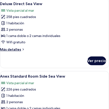
Abrir
Habitación de hotel con una cama grand
3
Land
Deluxe Direct Sea View
todas
View
Vista parcial al mar
las
258 pies cuadrados
fotos
de
1 habitación
Deluxe
2 personas
Direct
1 cama doble o 2 camas individuales
Sea
Wifi gratuito
View
Más
Más detalles
detalles
sobre
Ver precio
Deluxe
Direct
Sea
Abrir
Ropa de cama de alta calidad, artículos
5
View
Anex Standard Room Side Sea View
todas
Vista parcial al mar
las
226 pies cuadrados
fotos
de
1 habitación
Anex
2 personas
Standard
1 cama doble o 2 camas individuales