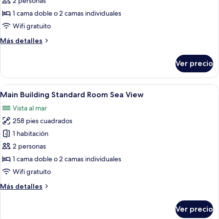
2 personas
Building
1 cama doble o 2 camas individuales
Standard
Wifi gratuito
Room
Más
Más detalles
Side
detalles
Sea
sobre
Ver precio
View
Main
Building
Standard
Abrir
Habitación de hotel con una cama grand
5
Room
Main Building Standard Room Sea View
todas
Side
Vista al mar
Sea
las
View
258 pies cuadrados
fotos
de
1 habitación
Main
2 personas
Building
1 cama doble o 2 camas individuales
Standard
Wifi gratuito
Room
Más
Más detalles
Sea
detalles
View
sobre
Ver precio
Main