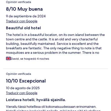
Opinión verificada
8/10 Muy buena
9 de septiembre de 2024
Traducir con Google
Beautiful old hotel
The hotel is in a beautiful location, on its own island between the
town centre and the castle. It is an old and very characterful
building, beautifully maintained. Service is excellent and the
breakfasts are fantastic. The only negative thing to note is that
mosquitoes are a serious problem in the summer. There is no
a/c, so it is necessary to leave the windows open to have any
David, se hospedó 4 noches
fresh air, and then the mosquitoes come in… It would be good
to provide rooms with plug-in insect deterrent.
Opinión verificada
10/10 Excepcional
10 de agosto de 2025
Traducir con Google
Loistava hotelli, hyvällä sijainilla.
Vierailu tässä hotellissa oli kokonaisuudessaan erinomainen.