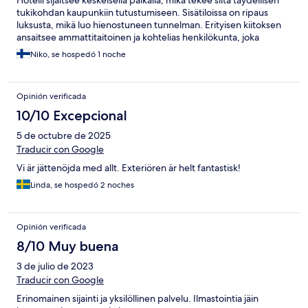
Hotelli sijaitsee keskeisellä paikalla, mikä tekee siitä täydellisen
tukikohdan kaupunkiin tutustumiseen. Sisätiloissa on ripaus
luksusta, mikä luo hienostuneen tunnelman. Erityisen kiitoksen
ansaitsee ammattitaitoinen ja kohtelias henkilökunta, joka
huolehti kaikista tarpeistani. Aamiainen oli myös aivan loistava ja
Niko, se hospedó 1 noche
tarjosi mainion startin päivään. Ainoa pieni miinus oli huoneen
ilmastoinnin puute. Yö oli lämmin, ja vaikka huoneessa olikin
toimiva tuuletin, kunnon ilmastointi olisi ollut mukava lisä. Tämä
Opinión verificada
on kuitenkin pieni kauneusvirhe muuten täydellisessä
kokemuksessa. Suosittelen hotellia lämpimästi.
10/10 Excepcional
5 de octubre de 2025
Traducir con Google
Vi är jättenöjda med allt. Exteriören är helt fantastisk!
Linda, se hospedó 2 noches
Opinión verificada
8/10 Muy buena
3 de julio de 2023
Traducir con Google
Erinomainen sijainti ja yksilöllinen palvelu. Ilmastointia jäin