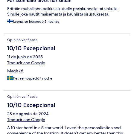
Pariskunnalle aivot narikkaan
Erittäin rauhallinen paikka aikuiselle pariskunnalle tai sinkulle.
Sinulle joka nautit maisemasta ja kauniista sisustuksesta.
Leena, se hospedó 3 noches
Opinión verificada
10/10 Excepcional
11 de junio de 2025
Traducir con Google
Magiskt!
Per, se hospedó 1 noche
Opinión verificada
10/10 Excepcional
28 de agosto de 2024
Traducir con Google
A 10 star hotel in a 5 star world. Loved the personalization and
convenience of the location. It doesn’t get any better than this.