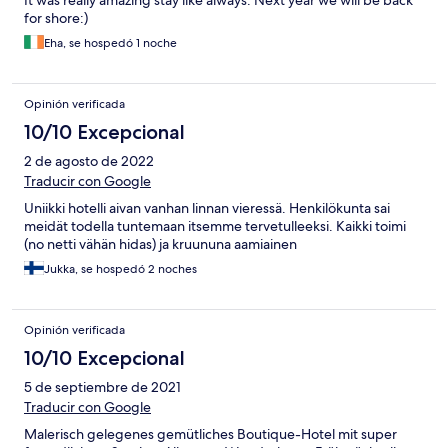
It was really amazing stay like always. Next year we will be back
for shore:)
Eha, se hospedó 1 noche
Opinión verificada
10/10 Excepcional
2 de agosto de 2022
Traducir con Google
Uniikki hotelli aivan vanhan linnan vieressä. Henkilökunta sai
meidät todella tuntemaan itsemme tervetulleeksi. Kaikki toimi
(no netti vähän hidas) ja kruununa aamiainen
Jukka, se hospedó 2 noches
Opinión verificada
10/10 Excepcional
5 de septiembre de 2021
Traducir con Google
Malerisch gelegenes gemütliches Boutique-Hotel mit super