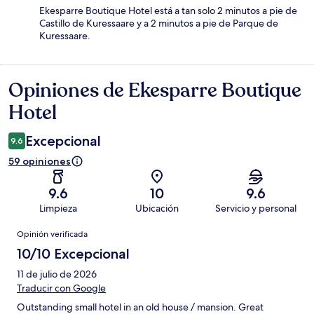
Ekesparre Boutique Hotel está a tan solo 2 minutos a pie de
Castillo de Kuressaare y a 2 minutos a pie de Parque de
Kuressaare.
Opiniones de Ekesparre Boutique
Opiniones
Hotel
Excepcional
9.6
59 opiniones
9.6
10
9.6
Limpieza
Ubicación
Servicio y personal
Opiniones
Opinión verificada
10/10 Excepcional
11 de julio de 2026
Traducir con Google
Outstanding small hotel in an old house / mansion. Great