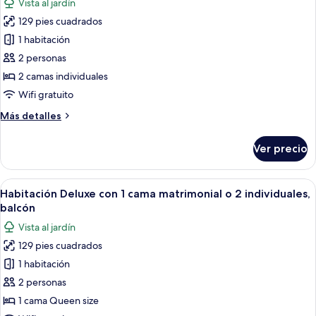
Vista al jardín
o
fotos
2
129 pies cuadrados
de
individuales
1 habitación
Habitación
estándar
2 personas
con
2 camas individuales
1
Wifi gratuito
cama
Más
Más detalles
matrimonial
detalles
o
sobre
Ver precio
Habitación
2
estándar
individuales
con
Abrir
Habitación de hotel con cama doble, d
10
1
Habitación Deluxe con 1 cama matrimonial o 2 individuales,
todas
cama
balcón
matrimonial
las
Vista al jardín
o
fotos
2
129 pies cuadrados
de
individuales
1 habitación
Habitación
Deluxe
2 personas
con
1 cama Queen size
1