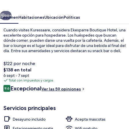
Hotel
erior
Siguiente
66+
Resumen
Habitaciones
Ubicación
Políticas
Cuando visites Kuressaare, considera Ekesparre Boutique Hotel, una
excelente opción para hospedarse. Los huéspedes que buscan
dónde comer, pueden darse una vuelta por la cafetería. Además, el
bar o lounge es el lugar ideal para disfrutar de una bebida al final del
día. Entre sus amenidades y servicios destacan su snack bar o deli,
su terraza, y su jardín.
$122 por noche
El
$138 en total
precio
6 sept - 7 sept
Vista frontal de la propiedad
total
Total con impuestos y cargos
es
Opiniones
Excepcional
9.6
Ver las 59 opiniones
de
9.6 de 10,
$138
Servicios principales
Desayuno incluido
Acepta mascotas
Estacionamiento gratis
Wifi gratuito