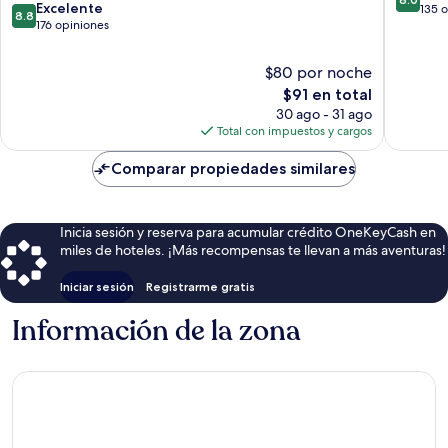
8.8
Excelente
de
135 
8.8
de
176 opiniones
10,
10,
Muy
Excelente,
bueno,
$80 por noche
176
135
El
$91 en total
opiniones
opinion
precio
30 ago - 31 ago
actual
Total con impuestos y cargos
es
de
Comparar propiedades similares
$91
Inicia sesión y reserva para acumular crédito OneKeyCash en
miles de hoteles. ¡Más recompensas te llevan a más aventuras!
Iniciar sesión
Registrarme gratis
Información de la zona