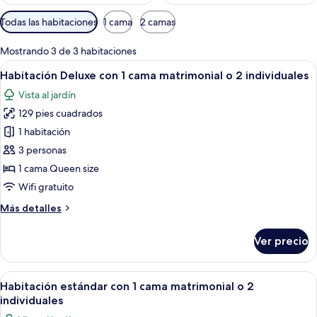
Filtros
Todas las habitaciones
1 cama
2 camas
disponibles
para
Mostrando 3 de 3 habitaciones
las
Abrir
Una habitación de hotel con una cama,
12
Habitación Deluxe con 1 cama matrimonial o 2 individuales
habitaciones
todas
Vista al jardín
las
129 pies cuadrados
fotos
de
1 habitación
Habitación
3 personas
Deluxe
1 cama Queen size
con
Wifi gratuito
1
Más
Más detalles
cama
detalles
matrimonial
sobre
Ver precio
o
Habitación
Deluxe
2
con
Abrir
Una habitación de hotel con una cama 
individuales
17
1
Habitación estándar con 1 cama matrimonial o 2
todas
cama
individuales
matrimonial
las