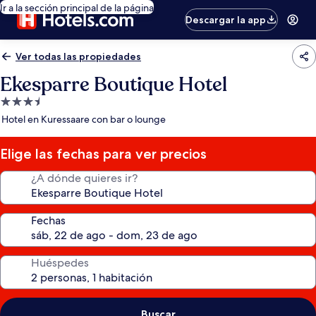
Ir a la sección principal de la página
Descargar la app
Ver todas las propiedades
Ekesparre Boutique Hotel
Propiedad
de
Hotel en Kuressaare con bar o lounge
3.5
estrellas
Elige las fechas para ver precios
¿A dónde quieres ir?
Fechas
Huéspedes
Buscar