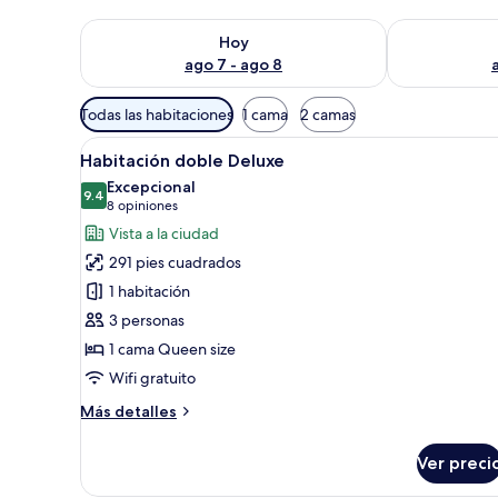
Consulta la disponibilidad para hoy ago 7 - ago 8
Consulta la d
Hoy
ago 7 - ago 8
Filtros
Todas las habitaciones
1 cama
2 camas
disponibles
Abrir
Un dormitorio con cama, mesit
para
20
Habitación doble Deluxe
todas
las
Excepcional
las
9.4
habitaciones
9.4 de 10
(8
8 opiniones
fotos
opiniones)
Vista a la ciudad
de
291 pies cuadrados
Habitación
1 habitación
doble
3 personas
Deluxe
1 cama Queen size
Wifi gratuito
Más
Más detalles
detalles
sobre
Ver preci
Habitación
doble