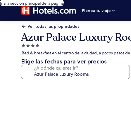
Ir a la sección principal de la página
Planea tu viaje
Ver todas las propiedades
Azur Palace Luxury R
Propiedad
de
Bed & breakfast en el centro de la ciudad, a pocos pasos de 
4.0
Elige las fechas para ver precios
estrellas
¿A dónde quieres ir?
Galería
de
fotos
de
Azur
Palace