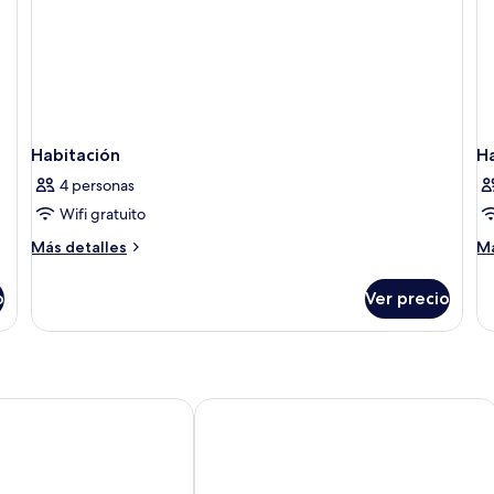
Habitación
H
4 personas
Wifi gratuito
Más
M
Más detalles
Má
detalles
de
sobre
so
o
Ver precio
Habitación
Ha
tique Hotels
1700
InMotion Luxury Rooms