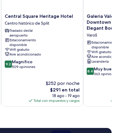
Central
Galeria
Central Square Heritage Hotel
Galeria Valeria Seas
Square
Valeria
Downtown - MAG Qu
Centro histórico de Split
Heritage
Seaside
Elegant Boutique Ho
Traslado del/al
Hotel
Downtown
Varoš
aeropuerto
Centro
-
Estacionamiento
histórico
MAG
Estacionamiento
disponible
de
Quaint
disponible
Wifi gratuito
Wifi gratuito
Split
&
Aire acondicionado
Aire acondicionado
Elegant
9.2
Magnífico
Lavandería
Boutique
9.2
de
509 opiniones
8.4
Hotel
Muy bueno
8.4
10,
de
Varoš
363 opiniones
Magnífico,
10,
509
$252 por noche
$
Muy
opiniones
El
$291 en total
bueno,
precio
363
18 ago - 19 ago
actual
opiniones
Total con impuestos y cargos
Total con 
es
de
$291