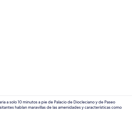
Ropa de cama
ia a solo 10 minutos a pie de Palacio de Diocleciano y de Paseo
visitantes hablan maravillas de las amenidades y características como
Recepción