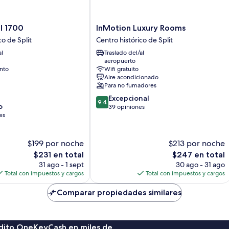
InMotion
l 1700
InMotion Luxury Rooms
Luxury
co de Split
Centro histórico de Split
Rooms
al
Traslado del/al
Centro
aeropuerto
histórico
nto
Wifi gratuito
de
Aire acondicionado
Split
Para no fumadores
9.4
Excepcional
9.4
o
de
39 opiniones
es
10,
Excepcional,
39
$199 por noche
$213 por noche
opiniones
El
El
$231 en total
$247 en total
precio
precio
31 ago - 1 sept
30 ago - 31 ago
actual
actual
Total con impuestos y cargos
Total con impuestos y cargos
es
es
de
de
Comparar propiedades similares
$231
$247
rédito OneKeyCash en miles de