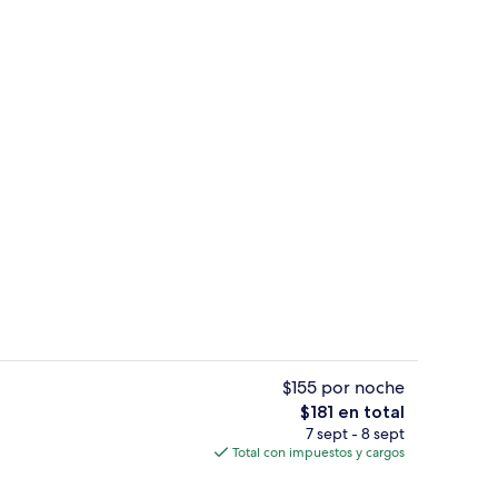
 de alta calidad y minibar
Sala de estar en el lobby
$155 por noche
El
$181 en total
precio
7 sept - 8 sept
Terraza o patio
total
Total con impuestos y cargos
es
de