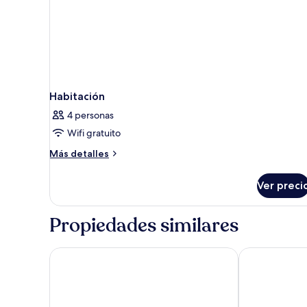
Habitación
4 personas
Wifi gratuito
Más
Más detalles
detalles
sobre
Ver preci
Habitación
Propiedades similares
Plaza Marchi Old Town - MAG Quaint & Elegant Bou
Hotel Kastel 