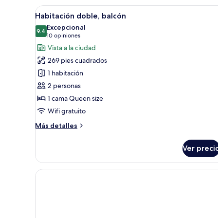
Deluxe
Abrir
Un dormitorio con cama, ventana
22
Habitación doble, balcón
todas
Excepcional
las
9.4
9.4 de 10
(10
10 opiniones
fotos
opiniones)
Vista a la ciudad
de
269 pies cuadrados
Habitación
1 habitación
doble,
2 personas
balcón
1 cama Queen size
Wifi gratuito
Más
Más detalles
detalles
sobre
Ver preci
Habitación
doble,
balcón