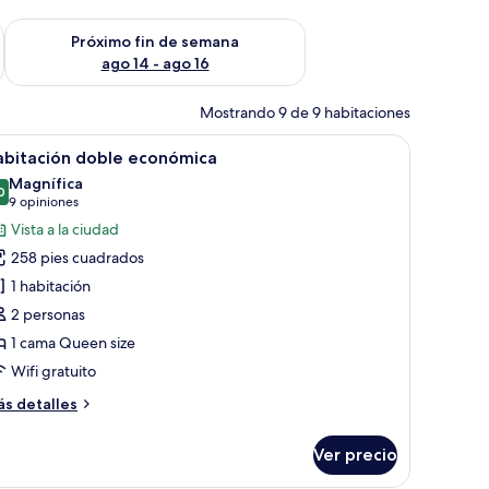
fin de semana ago 7 - ago 9
Consulta la disponibilidad para el próximo fin de semana ago 
Próximo fin de semana
ago 14 - ago 16
Mostrando 9 de 9 habitaciones
escritorio, una silla y un televisor montado en la pared.
brir
Un dormitorio moderno con una cama grande,
7
abitación doble económica
odas
Magnífica
s
0
9.0 de 10
(9
9 opiniones
otos
opiniones)
Vista a la ciudad
e
258 pies cuadrados
abitación
1 habitación
oble
2 personas
conómica
1 cama Queen size
Wifi gratuito
ás
s detalles
talles
bre
Ver precio
bitación
ble