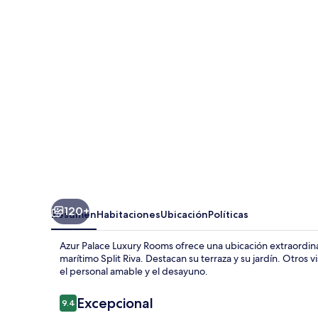
Luxury
Rooms
120+
Resumen
Habitaciones
Ubicación
Políticas
Azur Palace Luxury Rooms ofrece una ubicación extraordinar
marítimo Split Riva. Destacan su terraza y su jardín. Otros 
el personal amable y el desayuno.
Opiniones
Excepcional
9.4
9.4 de 10,