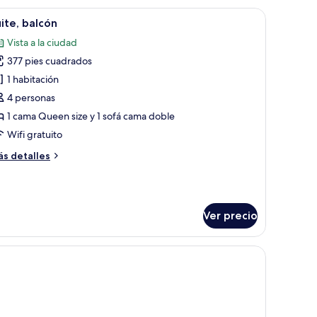
onómica
dera, una cama con cabecera, una mesita de noche con una lámpara y un su
brir
Habitación de hotel con cama, escritorio, silla, 
6
ite, balcón
odas
Vista a la ciudad
s
377 pies cuadrados
otos
e
1 habitación
ite,
4 personas
alcón
1 cama Queen size y 1 sofá cama doble
Wifi gratuito
ás
s detalles
talles
bre
ite,
lcón
Ver precio