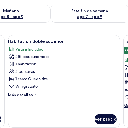
isponibilidad para mañana ago 8 - ago 9
Consulta la disponibilidad para este 
Mañana
Este fin de semana
ago 8 - ago 9
ago 7 - ago 9
a de noche, pared de piedra y ventana con cortinas.
Abrir
Un dormitorio con una cama grande, un 
A
9
Habitación doble superior
H
todas
t
Vista a la ciudad
las
la
9.
215 pies cuadrados
fotos
f
de
d
1 habitación
Habitación
H
2 personas
doble
d
1 cama Queen size
superior
e
Wifi gratuito
Más
Más detalles
detalles
sobre
M
Má
Habitación
de
doble
so
o
Ver precio
superior
Ha
do