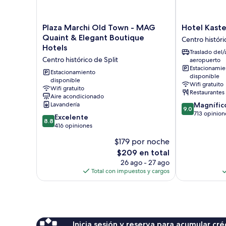
Plaza
Hotel
Plaza Marchi Old Town - MAG
Hotel Kaste
Marchi
Kastel
Quaint & Elegant Boutique
Centro históri
Old
1700
Hotels
Traslado del/
Town
Centro
Centro histórico de Split
aeropuerto
-
histórico
Estacionamie
MAG
de
Estacionamiento
disponible
Quaint
disponible
Split
Wifi gratuito
Wifi gratuito
&
Restaurantes
Aire acondicionado
Elegant
9.0
Lavandería
Magnífic
Boutique
9.0
de
713 opinion
8.8
Hotels
Excelente
8.8
10,
de
Centro
416 opiniones
Magnífico,
10,
histórico
$179 por noche
713
Excelente,
de
opiniones
El
$209 en total
416
Split
precio
opiniones
26 ago - 27 ago
actual
Total con impuestos y cargos
es
de
$209
Inicia sesión y reserva para acumular c