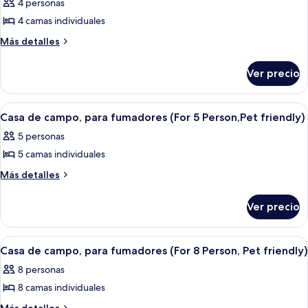
4 personas
las
4 camas individuales
fotos
de
Más
Más detalles
detalles
Casa
sobre
de
Ver precio
Casa
campo,
de
para
campo,
Abrir
Una cabaña grande de madera oscura
6
para
fumadores
Casa de campo, para fumadores (For 5 Person,Pet friendly)
todas
fumadores
(For
5 personas
(For
las
4
4
5 camas individuales
fotos
Person,
Person,
de
Más
Más detalles
No
No
detalles
Casa
Pet)
Pet)
sobre
de
Ver precio
Casa
campo,
de
para
campo,
Abrir
Una cabaña de troncos con un porche
5
para
fumadores
Casa de campo, para fumadores (For 8 Person, Pet friendly)
todas
fumadores
(For
8 personas
(For
las
5
5
8 camas individuales
fotos
Person,Pet
Person,Pet
de
Más