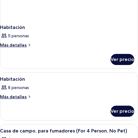
Habitación
5 personas
Más
Más detalles
detalles
sobre
Ver precio
Habitación
Abrir
Una habitación acogedora con techo de
1
Habitación
todas
8 personas
las
fotos
Más
Más detalles
detalles
de
sobre
Habitación
Ver precio
Habitación
Abrir
Una cabaña grande de madera oscura
5
Casa de campo, para fumadores (For 4 Person, No Pet)
todas