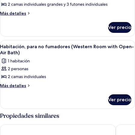
Air
2 camas individuales grandes y 3 futones individuales
Habitación
Bath)
tradicional,
Más
Más detalles
detalles
para
sobre
no
Ver precio
Habitación
fumadores
tradicional,
(Japanese-
para
Abrir
Un área tranquila de piscina al aire li
4
no
Western
Habitación, para no fumadores (Western Room with Open-
todas
fumadores
Air Bath)
Style)
(Japanese-
las
1 habitación
Western
fotos
Style)
2 personas
de
2 camas individuales
Habitación,
para
Más
Más detalles
detalles
no
sobre
fumadores
Ver precio
Habitación,
(Western
para
Room
no
Propiedades similares
fumadores
with
(Western
Open-
K's House Hokkaido - Asahidake Onsen Hostel
Premier 
Room
Air
with