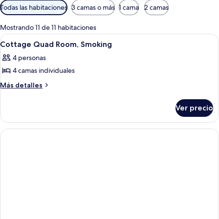
Filtros
Todas las habitaciones
3 camas o más
1 cama
2 camas
disponibles
para
Mostrando 11 de 11 habitaciones
las
Abrir
Una cabaña con interior de madera, un
1
Cottage Quad Room, Smoking
habitaciones
todas
4 personas
las
4 camas individuales
fotos
de
Más
Más detalles
detalles
Cottage
sobre
Quad
Ver precio
Cottage
Room,
Quad
Smoking
Room,
Smoking