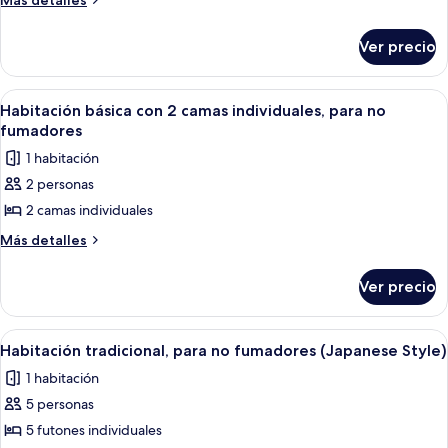
Más detalles
friendly)
friendly)
detalles
Casa
sobre
de
Ver precio
Casa
campo,
de
para
campo,
Abrir
Una habitación de hotel con dos camas
4
para
fumadores
Habitación básica con 2 camas individuales, para no
todas
fumadores
fumadores
(For
(For
las
8
1 habitación
8
fotos
Person,
Person,
2 personas
de
Pet
Pet
2 camas individuales
Habitación
friendly)
friendly)
básica
Más
Más detalles
detalles
con
sobre
2
Ver precio
Habitación
camas
básica
individuales,
con
Abrir
Una habitación japonesa tradicional co
4
2
para
Habitación tradicional, para no fumadores (Japanese Style)
todas
camas
no
1 habitación
individuales,
las
fumadores
para
5 personas
fotos
no
de
5 futones individuales
fumadores