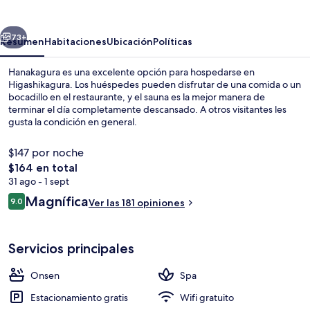
erior
Siguiente
73+
Resumen
Habitaciones
Ubicación
Políticas
Hanakagura es una excelente opción para hospedarse en
Higashikagura. Los huéspedes pueden disfrutar de una comida o un
bocadillo en el restaurante, y el sauna es la mejor manera de
terminar el día completamente descansado. A otros visitantes les
gusta la condición en general.
$147 por noche
El
$164 en total
precio
31 ago - 1 sept
Baño termal público
total
Opiniones
Magnífica
9.0
Ver las 181 opiniones
es
9.0 de 10,
de
$164
Servicios principales
Onsen
Spa
Estacionamiento gratis
Wifi gratuito