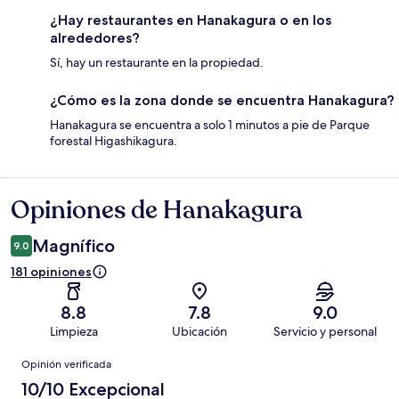
¿Hay restaurantes en Hanakagura o en los
alrededores?
Sí, hay un restaurante en la propiedad.
¿Cómo es la zona donde se encuentra Hanakagura?
Hanakagura se encuentra a solo 1 minutos a pie de Parque
forestal Higashikagura.
Opiniones de Hanakagura
Opiniones
Magnífico
9.0
181 opiniones
8.8
7.8
9.0
Limpieza
Ubicación
Servicio y personal
Opiniones
Opinión verificada
10/10 Excepcional