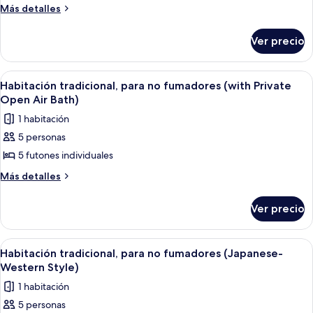
Habitación
Más
Más detalles
tradicional,
detalles
sobre
para
Ver precio
Habitación
no
tradicional,
fumadores
para
Abrir
Un área de spa con un jacuzzi, vista a
4
(Japanese
no
Habitación tradicional, para no fumadores (with Private
todas
fumadores
Style)
Open Air Bath)
(Japanese
las
1 habitación
Style)
fotos
5 personas
de
5 futones individuales
Habitación
tradicional,
Más
Más detalles
detalles
para
sobre
no
Ver precio
Habitación
fumadores
tradicional,
(with
para
Abrir
Habitación de hotel con dos camas, un t
4
no
Private
Habitación tradicional, para no fumadores (Japanese-
todas
fumadores
Western Style)
Open
(with
las
Air
1 habitación
Private
fotos
Bath)
Open
5 personas
de