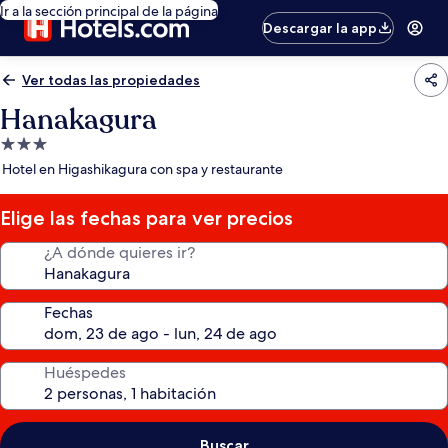
Ir a la sección principal de la página
Descargar la app
Ver todas las propiedades
Hanakagura
Propiedad
de
Hotel en Higashikagura con spa y restaurante
3.0
estrellas
Elige las fechas para ver precios
¿A dónde quieres ir?
Fechas
Huéspedes
Buscar