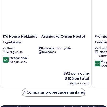
Bath)
Open-
Air
Bath)
K's
Premier
K's House Hokkaido - Asahidake Onsen Hostel
Premie
House
Hotel
Higashikawa
Asahika
Hokkaido
Cabin
Onsen
Estacionamiento gratis
Onsen
-
Asahika
Wifi gratuito
Lavandería
Estaci
Asahidake
Asahika
dispon
Onsen
9.4
Excepcional
9.4
8.4
Hostel
Muy
de
170 opiniones
8.4
de
Higashikawa
1,00
10,
10,
Excepcional,
$92 por noche
Muy
170
El
$105 en total
bueno,
opiniones
precio
1,008
1 sept - 2 sept
actual
opinion
es
Comparar propiedades similares
de
$105