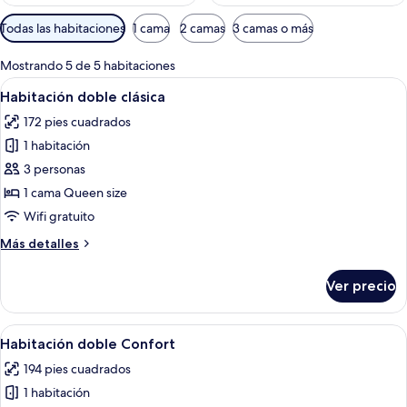
Filtros
Todas las habitaciones
1 cama
2 camas
3 camas o más
disponibles
para
Mostrando 5 de 5 habitaciones
las
Abrir
Una habitación de hotel con una cama 
6
Habitación doble clásica
habitaciones
todas
172 pies cuadrados
las
1 habitación
fotos
de
3 personas
Habitación
1 cama Queen size
doble
Wifi gratuito
clásica
Más
Más detalles
detalles
sobre
Ver precio
Habitación
doble
clásica
Abrir
Una habitación de hotel con una cama g
3
Habitación doble Confort
todas
194 pies cuadrados
las
1 habitación
fotos