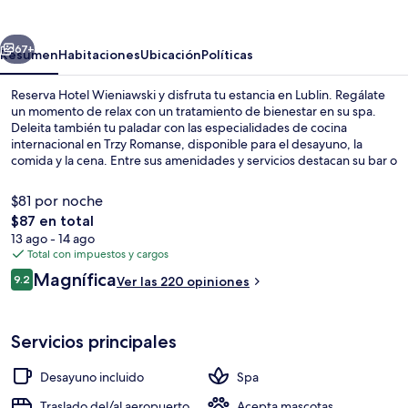
erior
Siguiente
67+
Resumen
Habitaciones
Ubicación
Políticas
Reserva Hotel Wieniawski y disfruta tu estancia en Lublin. Regálate
un momento de relax con un tratamiento de bienestar en su spa.
Deleita también tu paladar con las especialidades de cocina
internacional en Trzy Romanse, disponible para el desayuno, la
comida y la cena. Entre sus amenidades y servicios destacan su bar o
lounge, su sala de fitness abierta las 24 horas y su terraza.
$81 por noche
El
$87 en total
precio
13 ago - 14 ago
Recepción del spa
total
Total con impuestos y cargos
es
Opiniones
Magnífica
9.2
Ver las 220 opiniones
de
9.2 de 10,
$87
Servicios principales
Desayuno incluido
Spa
Traslado del/al aeropuerto
Acepta mascotas