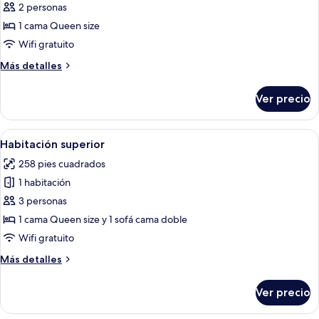
de
2 personas
Habitación
1 cama Queen size
doble
Wifi gratuito
Confort
Más
Más detalles
detalles
sobre
Ver precio
Habitación
doble
Confort
Abrir
Habitación de hotel con una cama grand
4
Habitación superior
todas
258 pies cuadrados
las
1 habitación
fotos
de
3 personas
Habitación
1 cama Queen size y 1 sofá cama doble
superior
Wifi gratuito
Más
Más detalles
detalles
sobre
Ver precio
Habitación
superior