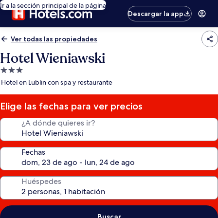
Ir a la sección principal de la página
Descargar la app
Ver todas las propiedades
Hotel Wieniawski
Propiedad
de
Hotel en Lublin con spa y restaurante
3.0
estrellas
Elige las fechas para ver precios
¿A dónde quieres ir?
Fechas
Huéspedes
Buscar