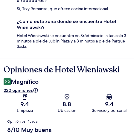
alrededores?
Sí, Trzy Romanse, que ofrece cocina internacional.
¿Cómo es la zona donde se encuentra Hotel
Wieniawski?
Hotel Wieniawski se encuentra en Sródmiescie, a tan solo 3
minutos a pie de Lublin Plaza y a 3 minutos a pie de Parque
Saski.
Opiniones de Hotel Wieniawski
Opiniones
Magnífico
9.2
220 opiniones
9.4
8.8
9.4
Limpieza
Ubicación
Servicio y personal
Opiniones
Opinión verificada
8/10 Muy buena