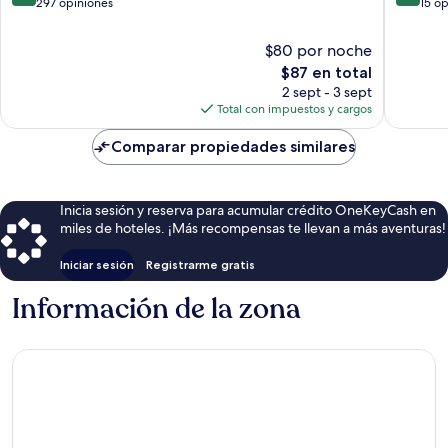
de
de
297 opiniones
15 o
10,
10,
Magnífico,
Magnífi
$80 por noche
297
15
El
$87 en total
opiniones
opinion
precio
2 sept - 3 sept
actual
Total con impuestos y cargos
es
de
Comparar propiedades similares
$87
Inicia sesión y reserva para acumular crédito OneKeyCash en
miles de hoteles. ¡Más recompensas te llevan a más aventuras!
Iniciar sesión
Registrarme gratis
Información de la zona