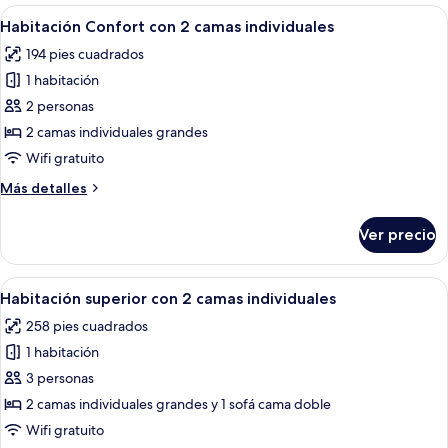
Abrir
Una habitación de hotel con una cama g
3
Habitación Confort con 2 camas individuales
todas
194 pies cuadrados
las
1 habitación
fotos
de
2 personas
Habitación
2 camas individuales grandes
Confort
Wifi gratuito
con
Más
Más detalles
2
detalles
camas
sobre
Ver precio
Habitación
individuales
Confort
con
Abrir
Habitación de hotel con una cama grand
4
2
Habitación superior con 2 camas individuales
todas
camas
258 pies cuadrados
individuales
las
1 habitación
fotos
de
3 personas
Habitación
2 camas individuales grandes y 1 sofá cama doble
superior
Wifi gratuito