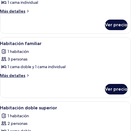
de
1 cama individual
Habitación
Más
Más detalles
individual
detalles
sobre
Ver precio
Habitación
individual
Abrir
Habitación de hotel con dos camas, un
2
Habitación familiar
todas
1 habitación
las
3 personas
fotos
de
1 cama doble y 1 cama individual
Habitación
Más
Más detalles
familiar
detalles
sobre
Ver precio
Habitación
familiar
Abrir
Habitación de hotel con una cama grand
5
Habitación doble superior
todas
1 habitación
las
2 personas
fotos