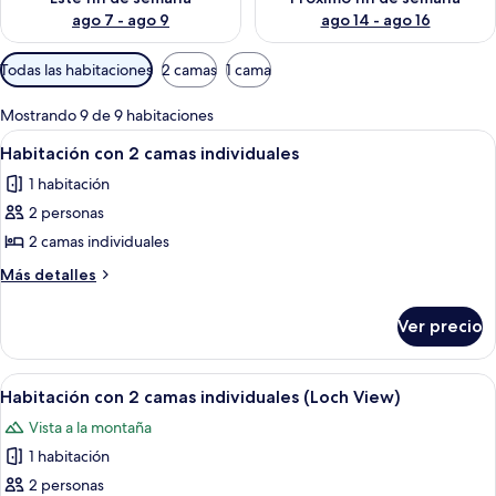
ago 7 - ago 9
ago 14 - ago 16
Filtros
Todas las habitaciones
2 camas
1 cama
disponibles
para
Mostrando 9 de 9 habitaciones
las
Abrir
Habitación de hotel con dos camas, un 
5
Habitación con 2 camas individuales
habitaciones
todas
1 habitación
las
2 personas
fotos
de
2 camas individuales
Habitación
Más
Más detalles
con
detalles
sobre
2
Ver precio
Habitación
camas
con
individuales
2
Abrir
Escritorio, tabla de planchar con pla
5
camas
Habitación con 2 camas individuales (Loch View)
todas
individuales
Vista a la montaña
las
1 habitación
fotos
de
2 personas