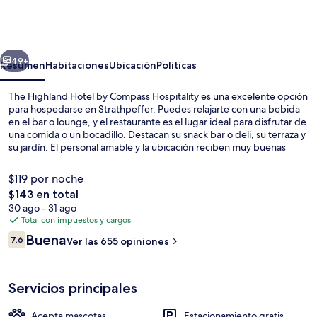
Highland
Hotel
by
erior
Siguiente
Compass
49+
Resumen
Habitaciones
Ubicación
Políticas
Hospitality
The Highland Hotel by Compass Hospitality es una excelente opción
para hospedarse en Strathpeffer. Puedes relajarte con una bebida
en el bar o lounge, y el restaurante es el lugar ideal para disfrutar de
una comida o un bocadillo. Destacan su snack bar o deli, su terraza y
su jardín. El personal amable y la ubicación reciben muy buenas
calificaciones de otros visitantes.
$119 por noche
El
$143 en total
precio
30 ago - 31 ago
Lounge
total
Total con impuestos y cargos
es
Opiniones
Buena
7.6
Ver las 655 opiniones
de
7.6 de 10,
$143
Servicios principales
Acepta mascotas
Estacionamiento gratis