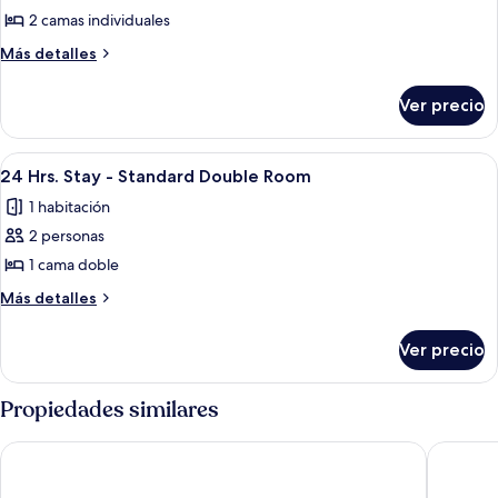
de
2 camas individuales
Habitación
Más
Más detalles
superior
detalles
sobre
con
Ver precio
Habitación
2
superior
camas
con
Abrir
Habitación de hotel con una cama gran
4
individuales
2
24 Hrs. Stay - Standard Double Room
todas
camas
1 habitación
individuales
las
2 personas
fotos
de
1 cama doble
24
Más
Más detalles
Hrs.
detalles
sobre
Stay
Ver precio
24
-
Hrs.
Standard
Stay
Propiedades similares
Double
-
Standard
Room
Ben Wyvis Hotel
The Nati
Double
Room