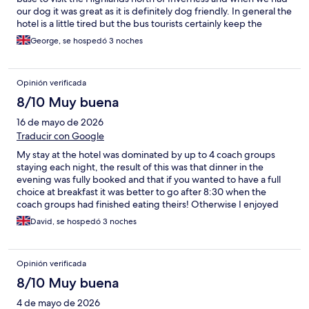
our dog it was great as it is definitely dog friendly. In general the
hotel is a little tired but the bus tourists certainly keep the
numbers up. There is a very good Chinese restaurant and a pizza
George, se hospedó 3 noches
restaurant within walking distance if you want to eat out as the
bus tours tend to fill the hotel restaurant. The staff are very
helpful and there is often musical entertainment in the evening.
Opinión verificada
8/10 Muy buena
16 de mayo de 2026
Traducir con Google
My stay at the hotel was dominated by up to 4 coach groups
staying each night, the result of this was that dinner in the
evening was fully booked and that if you wanted to have a full
choice at breakfast it was better to go after 8:30 when the
coach groups had finished eating theirs! Otherwise I enjoyed
my stay in the hotel. It would have better if I’d been informed of
David, se hospedó 3 noches
this situation when I was making the booking
Opinión verificada
8/10 Muy buena
4 de mayo de 2026