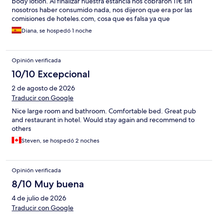
body lotion. Al finalizar nuestra estancia nos cobraron 11€ sin
nosotros haber consumido nada, nos dijeron que era por las
comisiones de hoteles.com, cosa que es falsa ya que
hoteles.com te dice claramente que TODO el pago ha sido
Diana, se hospedó 1 noche
realizado, finalmente conseguimos que nos devolvieran estos
11€. Pero nos resultó muy incomodo porque podiamos
perfectamente no habernos dado cuenta
Opinión verificada
10/10 Excepcional
2 de agosto de 2026
Traducir con Google
Nice large room and bathroom. Comfortable bed. Great pub
and restaurant in hotel. Would stay again and recommend to
others
Steven, se hospedó 2 noches
Opinión verificada
8/10 Muy buena
4 de julio de 2026
Traducir con Google