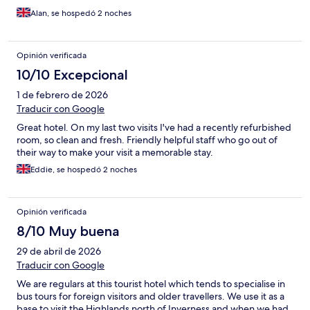
Alan, se hospedó 2 noches
Opinión verificada
10/10 Excepcional
1 de febrero de 2026
Traducir con Google
Great hotel. On my last two visits I've had a recently refurbished
room, so clean and fresh. Friendly helpful staff who go out of
their way to make your visit a memorable stay.
Eddie, se hospedó 2 noches
Opinión verificada
8/10 Muy buena
29 de abril de 2026
Traducir con Google
We are regulars at this tourist hotel which tends to specialise in
bus tours for foreign visitors and older travellers. We use it as a
base to visit the Highlands north of Inverness and when we had