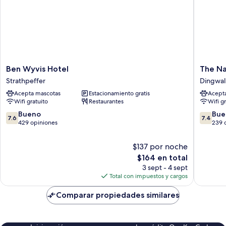
Ben
The
Ben Wyvis Hotel
The Na
Wyvis
National
Strathpeffer
Dingwal
Hotel
Hotel
Acepta mascotas
Estacionamiento gratis
Acept
Strathpeffer
Dingwal
Wifi gratuito
Restaurantes
Wifi g
7.6
7.4
Bueno
Bue
7.6
7.4
de
de
429 opiniones
239 
10,
10,
Bueno,
Bueno,
$137 por noche
429
239
El
$164 en total
opiniones
opinion
precio
3 sept - 4 sept
actual
Total con impuestos y cargos
es
de
Comparar propiedades similares
$164