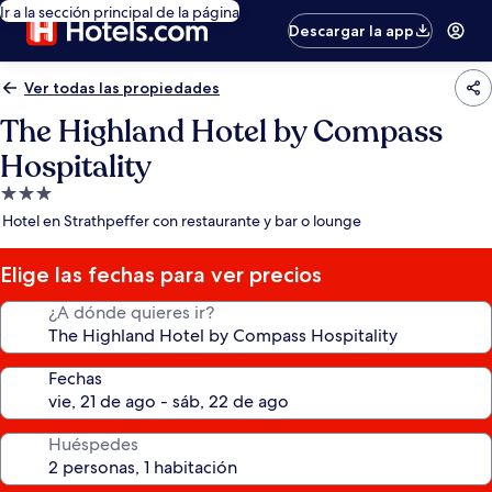
Ir a la sección principal de la página
Descargar la app
Ver todas las propiedades
The Highland Hotel by Compass
Hospitality
Propiedad
de
Hotel en Strathpeffer con restaurante y bar o lounge
3.0
estrellas
Elige las fechas para ver precios
¿A dónde quieres ir?
Fechas
Huéspedes