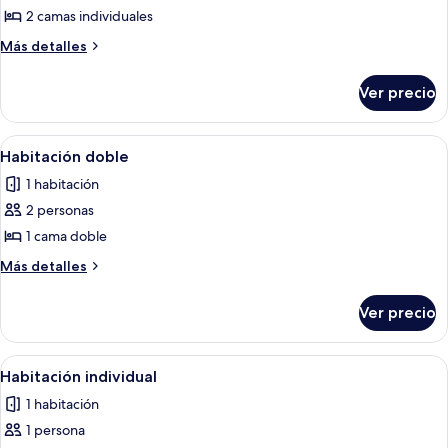
Habitación
2 camas individuales
con
Más
Más detalles
2
detalles
camas
sobre
Ver precio
Habitación
individuales
con
(Loch
2
Abrir
Habitación de hotel con una cama gran
View)
4
camas
Habitación doble
todas
individuales
1 habitación
(Loch
las
View)
2 personas
fotos
de
1 cama doble
Habitación
Más
Más detalles
doble
detalles
sobre
Ver precio
Habitación
doble
Abrir
Una habitación de hotel con cama, escri
4
Habitación individual
todas
1 habitación
las
1 persona
fotos