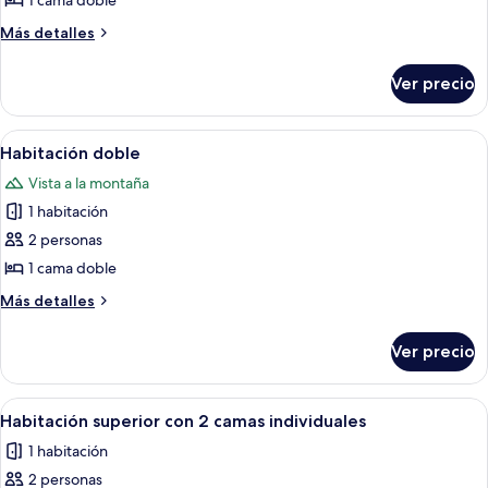
de
1 cama doble
Habitación
Más
Más detalles
doble
detalles
sobre
superior
Ver precio
Habitación
doble
superior
Abrir
Habitación de hotel con una cama gran
6
Habitación doble
todas
Vista a la montaña
las
1 habitación
fotos
de
2 personas
Habitación
1 cama doble
doble
Más
Más detalles
detalles
sobre
Ver precio
Habitación
doble
Abrir
Habitación de hotel con dos camas, un 
6
Habitación superior con 2 camas individuales
todas
1 habitación
las
2 personas
fotos