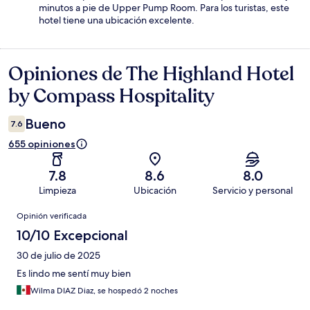
minutos a pie de Upper Pump Room. Para los turistas, este
hotel tiene una ubicación excelente.
Opiniones de The Highland Hotel
Opiniones
by Compass Hospitality
Bueno
7.6
655 opiniones
7.8
8.6
8.0
Limpieza
Ubicación
Servicio y personal
Opiniones
Opinión verificada
10/10 Excepcional
30 de julio de 2025
Es lindo me sentí muy bien
Wilma DIAZ Diaz, se hospedó 2 noches