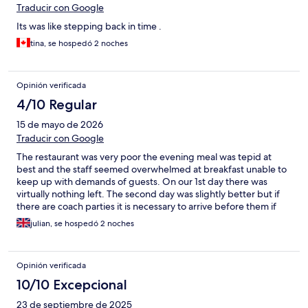
Traducir con Google
Its was like stepping back in time .
tina, se hospedó 2 noches
Opinión verificada
4/10 Regular
15 de mayo de 2026
Traducir con Google
The restaurant was very poor the evening meal was tepid at
best and the staff seemed overwhelmed at breakfast unable to
keep up with demands of guests. On our 1st day there was
virtually nothing left. The second day was slightly better but if
there are coach parties it is necessary to arrive before them if
you want a reasonable choice.
julian, se hospedó 2 noches
Opinión verificada
10/10 Excepcional
23 de septiembre de 2025