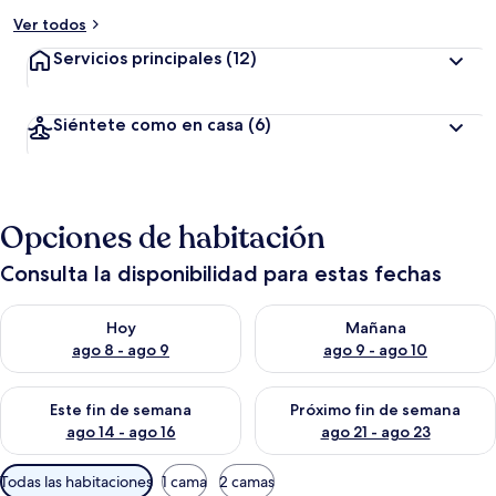
Ver todos
Servicios principales
(12)
Siéntete como en casa
(6)
Opciones de habitación
Consulta la disponibilidad para estas fechas
Consulta la disponibilidad para hoy ago 8 - ago 9
Consulta la disponibilidad pa
Hoy
Mañana
ago 8 - ago 9
ago 9 - ago 10
Consulta la disponibilidad para este fin de semana ago 14 - ag
Consulta la disponibilidad pa
Este fin de semana
Próximo fin de semana
ago 14 - ago 16
ago 21 - ago 23
Filtros
Todas las habitaciones
1 cama
2 camas