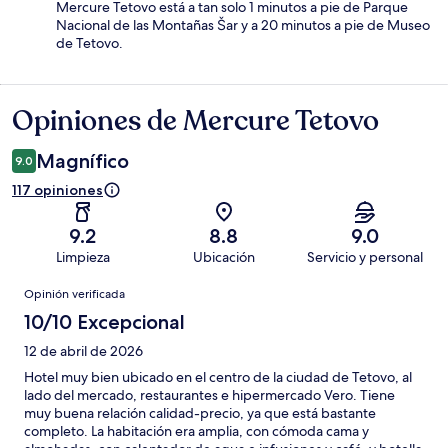
Mercure Tetovo está a tan solo 1 minutos a pie de Parque
Nacional de las Montañas Šar y a 20 minutos a pie de Museo
de Tetovo.
Opiniones de Mercure Tetovo
Opiniones
Magnífico
9.0
117 opiniones
9.2
8.8
9.0
Limpieza
Ubicación
Servicio y personal
Opiniones
Opinión verificada
10/10 Excepcional
12 de abril de 2026
Hotel muy bien ubicado en el centro de la ciudad de Tetovo, al
lado del mercado, restaurantes e hipermercado Vero. Tiene
muy buena relación calidad-precio, ya que está bastante
completo. La habitación era amplia, con cómoda cama y