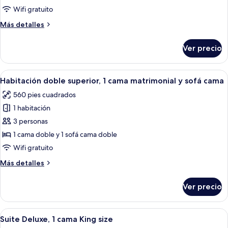
estándar,
Wifi gratuito
2
Más
Más detalles
camas
detalles
individuales
sobre
Ver precio
Habitación
estándar,
2
Abrir
1 habitación, minibar, caja de segurida
8
camas
Habitación doble superior, 1 cama matrimonial y sofá cama
todas
individuales
560 pies cuadrados
las
1 habitación
fotos
de
3 personas
Habitación
1 cama doble y 1 sofá cama doble
doble
Wifi gratuito
superior,
Más
Más detalles
1
detalles
cama
sobre
Ver precio
Habitación
matrimonial
doble
y
superior,
Abrir
Un baño moderno con ducha de vidrio,
sofá
6
1
Suite Deluxe, 1 cama King size
todas
cama
cama