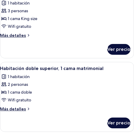
1 habitación
matrimonial
las
y
3 personas
fotos
sofá
de
1 cama King size
cama
Suite
Wifi gratuito
Deluxe,
Más
Más detalles
1
detalles
cama
sobre
Ver precio
Suite
King
Deluxe,
size
1
Abrir
Habitación de hotel con cama, dos mesi
5
cama
Habitación doble superior, 1 cama matrimonial
todas
King
1 habitación
size
las
2 personas
fotos
de
1 cama doble
Habitación
Wifi gratuito
doble
Más
Más detalles
superior,
detalles
1
sobre
Ver precio
Habitación
cama
doble
matrimonial