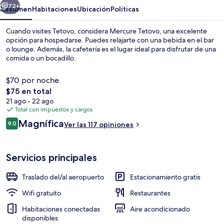
72+
Resumen
Habitaciones
Ubicación
Políticas
Cuando visites Tetovo, considera Mercure Tetovo, una excelente
opción para hospedarse. Puedes relajarte con una bebida en el bar
o lounge. Además, la cafetería es el lugar ideal para disfrutar de una
comida o un bocadillo.
$70 por noche
El
$75 en total
precio
21 ago - 22 ago
total
Total con impuestos y cargos
Entrada de la propiedad
es
Opiniones
Magnífica
9.0
Ver las 117 opiniones
de
9.0 de 10,
$75
Servicios principales
Traslado del/al aeropuerto
Estacionamiento gratis
Wifi gratuito
Restaurantes
Habitaciones conectadas
Aire acondicionado
disponibles