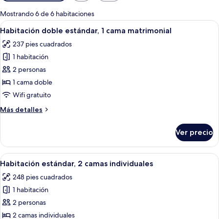
disponibles
para
Mostrando 6 de 6 habitaciones
las
Abrir
Habitación de hotel con cama, escritor
8
Habitación doble estándar, 1 cama matrimonial
habitaciones
todas
237 pies cuadrados
las
1 habitación
fotos
de
2 personas
Habitación
1 cama doble
doble
Wifi gratuito
estándar,
Más
Más detalles
1
detalles
cama
sobre
Ver precio
Habitación
matrimonial
doble
estándar,
Abrir
Habitación de hotel con dos camas, un 
8
1
Habitación estándar, 2 camas individuales
todas
cama
248 pies cuadrados
matrimonial
las
1 habitación
fotos
de
2 personas
Habitación
2 camas individuales