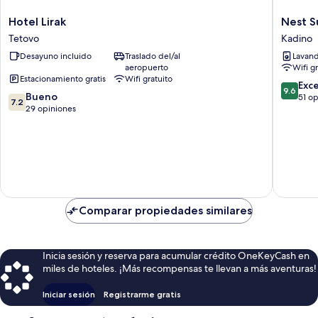
Hotel
Nest
Hotel Lirak
Nest S
Lirak
Suites
Tetovo
Kadino
Tetovo
Kadino
Desayuno incluido
Traslado del/al
Lavand
aeropuerto
Wifi g
Estacionamiento gratis
Wifi gratuito
9.6
Exc
9.6
7.2
Bueno
de
51 o
7.2
de
29 opiniones
10,
10,
Excepcio
Bueno,
51
29
opinion
opiniones
Comparar propiedades similares
Inicia sesión y reserva para acumular crédito OneKeyCash en
miles de hoteles. ¡Más recompensas te llevan a más aventuras!
Iniciar sesión
Registrarme gratis