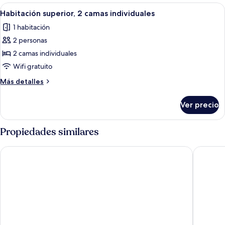
superior,
Abrir
Una habitación de hotel con dos camas
5
1
Habitación superior, 2 camas individuales
todas
cama
1 habitación
matrimonial
las
2 personas
fotos
de
2 camas individuales
Habitación
Wifi gratuito
superior,
Más
Más detalles
2
detalles
camas
sobre
Ver precio
Habitación
individuales
superior,
2
Propiedades similares
camas
individuales
Hotel Lirak
Nest Sui