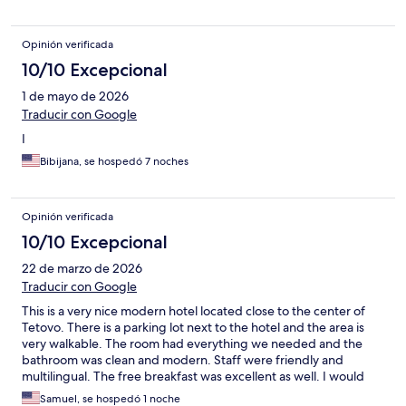
Opinión verificada
10/10 Excepcional
1 de mayo de 2026
Traducir con Google
I
Bibijana, se hospedó 7 noches
Opinión verificada
10/10 Excepcional
22 de marzo de 2026
Traducir con Google
This is a very nice modern hotel located close to the center of
Tetovo. There is a parking lot next to the hotel and the area is
very walkable. The room had everything we needed and the
bathroom was clean and modern. Staff were friendly and
multilingual. The free breakfast was excellent as well. I would
highly recommend and have only good things to say
Samuel, se hospedó 1 noche