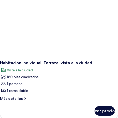
vista
al
mar
Habitación individual, Terraza, vista a la ciudad
Vista a la ciudad
180 pies cuadrados
1 persona
1 cama doble
Más
Más detalles
detalles
sobre
Ver precio
Habitación
individual,