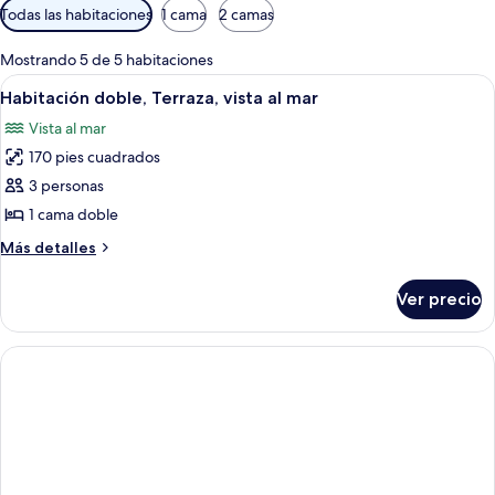
Filtros
Todas las habitaciones
1 cama
2 camas
disponibles
para
Mostrando 5 de 5 habitaciones
las
Abrir
Cortinas blackout, cunas gratuitas, c
3
Habitación doble, Terraza, vista al mar
habitaciones
todas
Vista al mar
las
170 pies cuadrados
fotos
de
3 personas
Habitación
1 cama doble
doble,
Más
Más detalles
Terraza,
detalles
vista
sobre
Ver precio
Habitación
al
doble,
mar
Terraza,
vista
al
mar