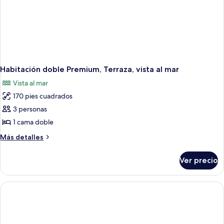
Habitación doble Premium, Terraza, vista al mar
Vista al mar
170 pies cuadrados
3 personas
1 cama doble
Más
Más detalles
detalles
sobre
Ver precio
Habitación
doble
Premium,
Terraza,
vista
al
mar