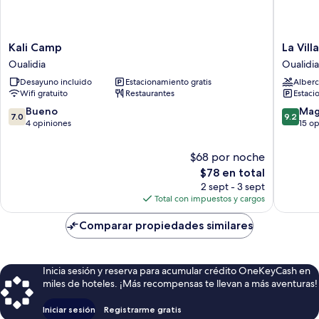
Kali
La
Kali Camp
La Vill
Camp
Villa
Oualidia
Oualidia
Oualidia
Joubert
Desayuno incluido
Estacionamiento gratis
Alberc
Oualidia
Wifi gratuito
Restaurantes
Estaci
7.0
9.2
Bueno
Mag
7.0
9.2
de
de
4 opiniones
15 o
10,
10,
Bueno,
Magnífi
$68 por noche
4
15
El
$78 en total
opiniones
opinion
precio
2 sept - 3 sept
actual
Total con impuestos y cargos
es
de
Comparar propiedades similares
$78
Inicia sesión y reserva para acumular crédito OneKeyCash en
miles de hoteles. ¡Más recompensas te llevan a más aventuras!
Iniciar sesión
Registrarme gratis