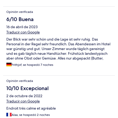
Opinión verificada
6/10 Buena
16 de abril de 2023
Traducir con Google
Der Blick war sehr schön und die Lage ist sehr ruhig. Das
Personal in der Regel sehr freundlich. Das Abendessen im Hotel
war günstig und gut. Unser Zimmer wurde täglich gereinigt
und es gab täglich neue Handtücher. Frühstück landestypisch
aber ohne Obst oder Gemüse. Alles nur abgepackt (Butter,
Honig, Marmelade). Orangesaft aus der Flasche (sehr künstlich),
Frithjof, se hospedó 7 noches
obwohl es jede Menge frisches Obst gibt. Das Hotel selbst war
in einem ziemlich heruntergekommenen Zustand. Vor allem im
Badezimmer erhebliche Mängel. Beim Duschen wird der ganze
Opinión verificada
Raum genässt, sodass die Tür zum Badezimmer schon anfängt
zu faulen und zu modern. Aber es wird aktuell einiges renoviert.
10/10 Excepcional
Zu Fuß zum Strand sind es ungefähr 40 Minuten.
2 de octubre de 2022
Traducir con Google
Endroit très calme et agréable
Alaa, se hospedó 2 noches