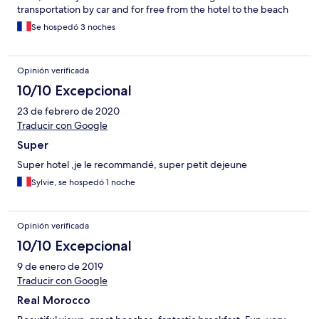
transportation by car and for free from the hotel to the beach
and vice versa and, the place as a whole is fantastic. cons: The
Se hospedó 3 noches
water in the swimming pool is salty There is no fridge in the
room
Opinión verificada
10/10 Excepcional
23 de febrero de 2020
Traducir con Google
Super
Super hotel ,je le recommandé, super petit dejeune
Sylvie, se hospedó 1 noche
Opinión verificada
10/10 Excepcional
9 de enero de 2019
Traducir con Google
Real Morocco