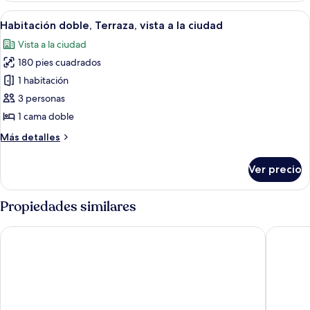
Terraza,
Abrir
Cortinas blackout, cunas gratuitas, c
4
vista
Habitación doble, Terraza, vista a la ciudad
todas
a
Vista a la ciudad
la
las
ciudad
180 pies cuadrados
fotos
de
1 habitación
Habitación
3 personas
doble,
1 cama doble
Terraza,
Más
Más detalles
vista
detalles
a
sobre
Ver precio
Habitación
la
doble,
ciudad
Terraza,
Propiedades similares
vista
a
Kali Camp
La Villa 
la
ciudad