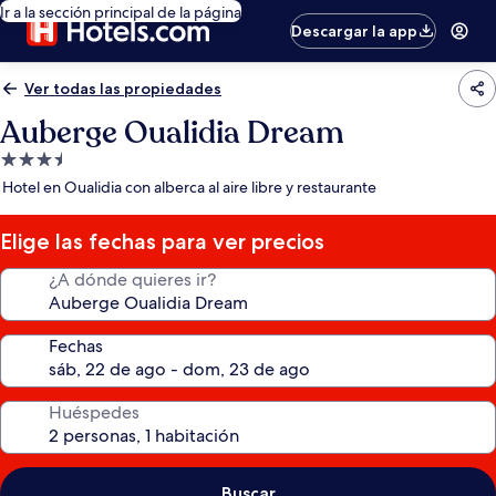
Ir a la sección principal de la página
Descargar la app
Ver todas las propiedades
Auberge Oualidia Dream
Propiedad
de
Hotel en Oualidia con alberca al aire libre y restaurante
3.5
estrellas
Elige las fechas para ver precios
¿A dónde quieres ir?
Fechas
Huéspedes
Buscar