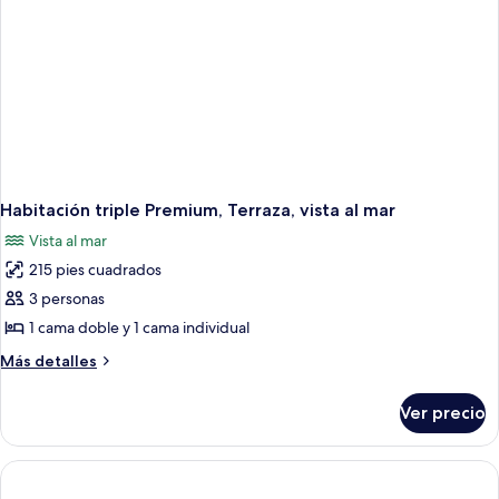
Habitación triple Premium, Terraza, vista al mar
Vista al mar
215 pies cuadrados
3 personas
1 cama doble y 1 cama individual
Más
Más detalles
detalles
sobre
Ver precio
Habitación
triple
Premium,
Terraza,