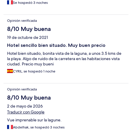
Revoir certainement le circuit d’entretien du linge car il y a un
Se hospedó 3 noches
sérieux manquement à l’hygiène Pareil pour le ménage de la
moisissure dans la douche malgré le passage quotidien de la
femme de ménage À ce prix je n’attendais pas du luxe mais
Opinión verificada
simplement de la propreté Expérience décevante
8/10 Muy buena
19 de octubre de 2021
Hotel sencillo bien situado. Muy buen precio
Hotel bien situado, bonita vista de la laguna, a unos 3.5 kms de
la playa. Algo de ruido de la carretera en las habitaciones vista
ciudad. Precio muy bueni
CYRIL, se hospedó 1 noche
Opinión verificada
8/10 Muy buena
2 de mayo de 2026
Traducir con Google
Vue imprenable sur la lagune.
Abdelhak, se hospedó 3 noches