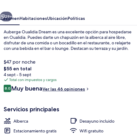
Dream
erior
Siguiente
29+
Resumen
Habitaciones
Ubicación
Políticas
Auberge Oualidia Dream es una excelente opción para hospedarse
en Oualidia. Puedes darte un chapuzón en la alberca al aire libre,
disfrutar de una comida o un bocadillo en el restaurante, o relajarte
con una bebida en el bar o lounge. Destacan su terraza y su jardín.
$47 por noche
El
$55 en total
precio
4 sept - 5 sept
total
Total con impuestos y cargos
Alberca al aire libre
es
Opiniones
Muy buena
8.0
Ver las 46 opiniones
de
8.0 de 10,
$55
Servicios principales
Alberca
Desayuno incluido
Estacionamiento gratis
Wifi gratuito