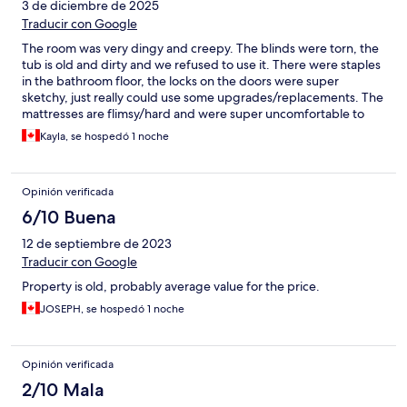
3 de diciembre de 2025
Traducir con Google
The room was very dingy and creepy. The blinds were torn, the
tub is old and dirty and we refused to use it. There were staples
in the bathroom floor, the locks on the doors were super
sketchy, just really could use some upgrades/replacements. The
mattresses are flimsy/hard and were super uncomfortable to
sleep on. And considering we paid around $250 for 2 nights, I
Kayla, se hospedó 1 noche
find the quality pretty crappy for the price.
Opinión verificada
6/10 Buena
12 de septiembre de 2023
Traducir con Google
Property is old, probably average value for the price.
JOSEPH, se hospedó 1 noche
Opinión verificada
2/10 Mala