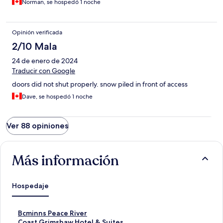
Norman, se hospedó 1 noche
Opinión verificada
2/10 Mala
24 de enero de 2024
Traducir con Google
doors did not shut properly. snow piled in front of access
Dave, se hospedó 1 noche
Ver 88 opiniones
Más información
Hospedaje
E
Bcminns Peace River
n
E
Coast Grimshaw Hotel & Suites