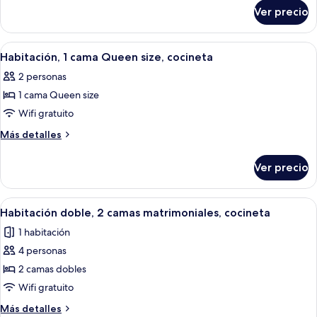
sobre
2
Ver precio
Habitación
camas
doble,
matrimoniales
2
Abrir
Habitación de hotel con cama, escritor
2
camas
Habitación, 1 cama Queen size, cocineta
todas
matrimoniales
2 personas
las
1 cama Queen size
fotos
de
Wifi gratuito
Habitación,
Más
Más detalles
1
detalles
sobre
cama
Ver precio
Habitación,
Queen
1
size,
cama
Abrir
Habitación de hotel con dos camas, un
2
cocineta
Queen
Habitación doble, 2 camas matrimoniales, cocineta
todas
size,
1 habitación
cocineta
las
4 personas
fotos
de
2 camas dobles
Habitación
Wifi gratuito
doble,
Más
Más detalles