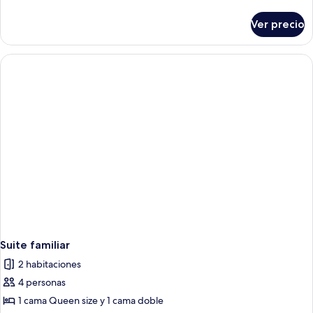
2
detalles
camas
sobre
Ver precio
Habitación
matrimoniales,
doble,
cocineta
2
camas
matrimoniales,
cocineta
Suite familiar
2 habitaciones
4 personas
1 cama Queen size y 1 cama doble