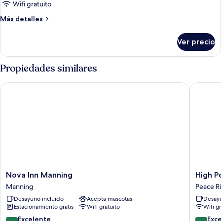
Wifi gratuito
Más
Más detalles
detalles
sobre
Ver precio
Suite
familiar
Propiedades similares
Nova Inn Manning
High Poi
Nova
High
Nova Inn Manning
High P
Inn
Point
Manning
Peace R
Manning
Inn
Desayuno incluido
Acepta mascotas
Desayu
Manning
&
Estacionamiento gratis
Wifi gratuito
Wifi g
Suites
Peace
8.6
9.4
Excelente
Exc