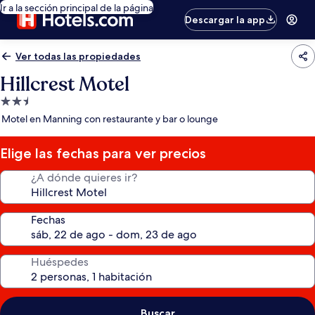
Ir a la sección principal de la página
Descargar la app
Ver todas las propiedades
Hillcrest Motel
Propiedad
de
Motel en Manning con restaurante y bar o lounge
2.5
estrellas
Elige las fechas para ver precios
¿A dónde quieres ir?
Fechas
Huéspedes
Buscar