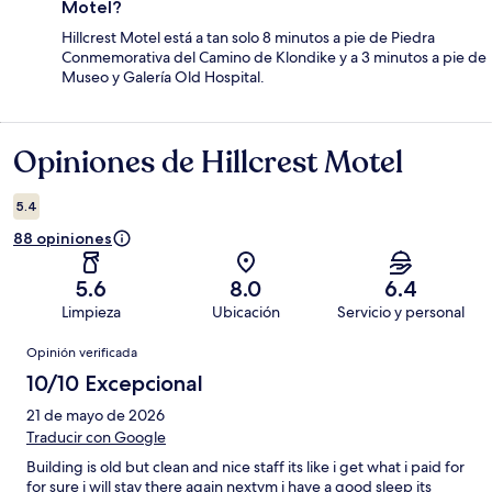
Motel?
Hillcrest Motel está a tan solo 8 minutos a pie de Piedra
Conmemorativa del Camino de Klondike y a 3 minutos a pie de
Museo y Galería Old Hospital.
Opiniones de Hillcrest Motel
Opiniones
5.4
88 opiniones
5.6
8.0
6.4
Limpieza
Ubicación
Servicio y personal
Opiniones
Opinión verificada
10/10 Excepcional
21 de mayo de 2026
Traducir con Google
Building is old but clean and nice staff its like i get what i paid for
for sure i will stay there again nextym i have a good sleep its