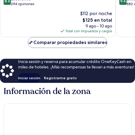
8.6
9.4
River
de
de
294 opiniones
882 
Peace
10,
10,
$112 por noche
River
Excelente,
Excepcio
El
$125 en total
294
882
precio
opiniones
opinion
9 ago - 10 ago
actual
Total con impuestos y cargos
es
de
Comparar propiedades similares
$125
Inicia sesión y reserva para acumular crédito OneKeyCash en
miles de hoteles. ¡Más recompensas te llevan a más aventuras!
Iniciar sesión
Registrarme gratis
Información de la zona