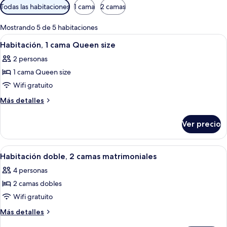
Filtros
Todas las habitaciones
1 cama
2 camas
disponibles
para
Mostrando 5 de 5 habitaciones
las
Abrir
Habitación de hotel con cama, escritor
1
Habitación, 1 cama Queen size
habitaciones
todas
2 personas
las
1 cama Queen size
fotos
de
Wifi gratuito
Habitación,
Más
Más detalles
1
detalles
sobre
cama
Ver precio
Habitación,
Queen
1
size
cama
Abrir
Habitación de hotel con dos camas, un
2
Queen
Habitación doble, 2 camas matrimoniales
todas
size
4 personas
las
2 camas dobles
fotos
de
Wifi gratuito
Habitación
Más
Más detalles
doble,
detalles