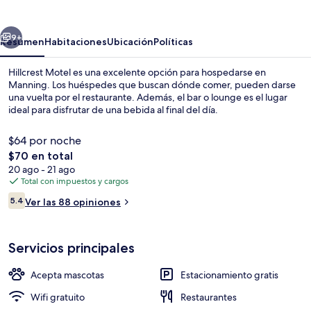
erior
Siguiente
9+
Resumen
Habitaciones
Ubicación
Políticas
Hillcrest Motel es una excelente opción para hospedarse en
Manning. Los huéspedes que buscan dónde comer, pueden darse
una vuelta por el restaurante. Además, el bar o lounge es el lugar
ideal para disfrutar de una bebida al final del día.
$64 por noche
El
$70 en total
precio
20 ago - 21 ago
total
Total con impuestos y cargos
Exterior
es
Opiniones
5.4
Ver las 88 opiniones
de
5.4 de 10,
$70
Servicios principales
Acepta mascotas
Estacionamiento gratis
Wifi gratuito
Restaurantes