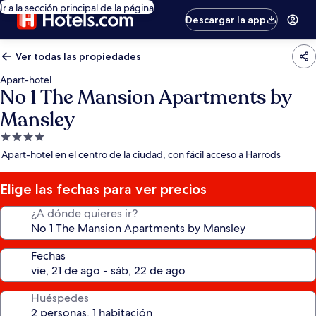
Ir a la sección principal de la página
Descargar la app
Ver todas las propiedades
Apart-hotel
No 1 The Mansion Apartments by
Mansley
Propiedad
de
Apart-hotel en el centro de la ciudad, con fácil acceso a Harrods
4.0
estrellas
Elige las fechas para ver precios
¿A dónde quieres ir?
Fechas
Huéspedes