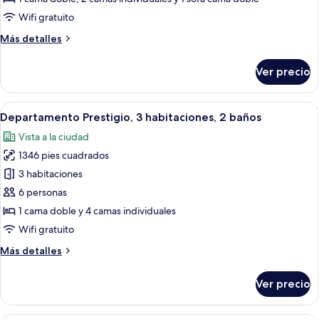
2
Wifi gratuito
habitaciones,
Más
Más detalles
2
detalles
baños
sobre
Ver precio
Departamento
tradicional,
2
Abrir
Habitación de hotel con cama, cómoda y
8
habitaciones,
Departamento Prestigio, 3 habitaciones, 2 baños
todas
2
Vista a la ciudad
baños
las
1346 pies cuadrados
fotos
de
3 habitaciones
Departamento
6 personas
Prestigio,
1 cama doble y 4 camas individuales
3
Wifi gratuito
habitaciones,
Más
Más detalles
2
detalles
baños
sobre
Ver precio
Departamento
Prestigio,
3