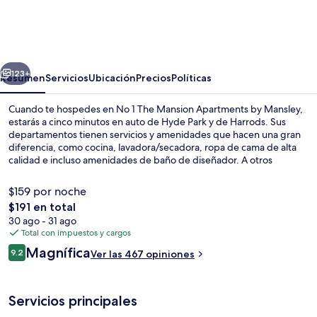
1
The
Mansion
erior
Siguiente
Apartments
123+
Resumen
Servicios
Ubicación
Precios
Políticas
by
Cuando te hospedes en No 1 The Mansion Apartments by Mansley,
Mansley
estarás a cinco minutos en auto de Hyde Park y de Harrods. Sus
departamentos tienen servicios y amenidades que hacen una gran
diferencia, como cocina, lavadora/secadora, ropa de cama de alta
calidad e incluso amenidades de baño de diseñador. A otros
visitantes les encantan las amenidades y características como el
personal amable y el estado general de la propiedad. Hay opciones
$159 por noche
de transporte público a una corta distancia a pie: Estación de metro
El
$191 en total
Earl's Court está a 5 minutos y Estación de metro West Brompton
precio
30 ago - 31 ago
está a 8 minutos.
Exterior
total
Total con impuestos y cargos
es
Opiniones
Magnífica
9.2
Ver las 467 opiniones
de
9.2 de 10,
$191
Servicios principales