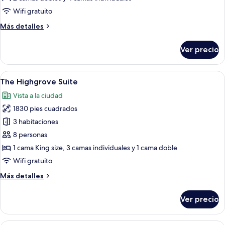
Suite
Wifi gratuito
Más
Más detalles
detalles
sobre
Ver precio
The
Devonshire
Suite
Abrir
Una sala de estar con un sofá rosa, un
16
The Highgrove Suite
todas
Vista a la ciudad
las
1830 pies cuadrados
fotos
de
3 habitaciones
The
8 personas
Highgrove
1 cama King size, 3 camas individuales y 1 cama doble
Suite
Wifi gratuito
Más
Más detalles
detalles
sobre
Ver precio
The
Highgrove
Suite
Una sala de estar moderna con dos sof