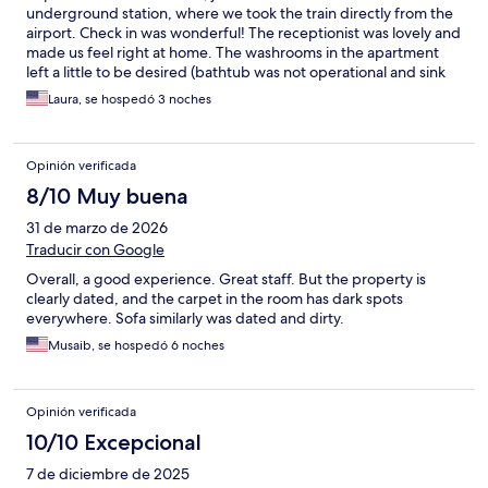
underground station, where we took the train directly from the
airport. Check in was wonderful! The receptionist was lovely and
made us feel right at home. The washrooms in the apartment
left a little to be desired (bathtub was not operational and sink
stoppers did not work well) but otherwise very clean and well
Laura, se hospedó 3 noches
equipped. The host was wonderful with communication. All in all
a great stay and I will definitely stay here again for my next trip.
Opinión verificada
8/10 Muy buena
31 de marzo de 2026
Traducir con Google
Overall, a good experience. Great staff. But the property is
clearly dated, and the carpet in the room has dark spots
everywhere. Sofa similarly was dated and dirty.
Musaib, se hospedó 6 noches
Opinión verificada
10/10 Excepcional
7 de diciembre de 2025