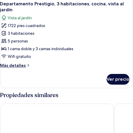
Abrir
11
Departamento Prestigio, 3 habitaciones, cocina, vista al
todas
jardín
las
Vista al jardín
fotos
1722 pies cuadrados
de
3 habitaciones
Departamento
Prestigio,
5 personas
3
1 cama doble y 3 camas individuales
habitaciones,
Wifi gratuito
cocina,
Más
Más detalles
vista
detalles
al
sobre
Ver precio
Departamento
jardín
Prestigio,
3
Propiedades similares
habitaciones,
cocina,
Presidential Apartments - Kensington
Collingh
vista
al
jardín