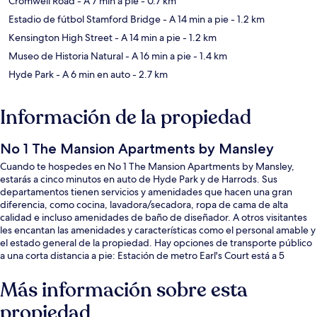
Cromwell Road
- A 7 min a pie
- 0.7 km
Estadio de fútbol Stamford Bridge
- A 14 min a pie
- 1.2 km
Kensington High Street
- A 14 min a pie
- 1.2 km
Museo de Historia Natural
- A 16 min a pie
- 1.4 km
Hyde Park
- A 6 min en auto
- 2.7 km
Información de la propiedad
No 1 The Mansion Apartments by Mansley
Cuando te hospedes en No 1 The Mansion Apartments by Mansley,
estarás a cinco minutos en auto de Hyde Park y de Harrods. Sus
departamentos tienen servicios y amenidades que hacen una gran
diferencia, como cocina, lavadora/secadora, ropa de cama de alta
calidad e incluso amenidades de baño de diseñador. A otros visitantes
les encantan las amenidades y características como el personal amable y
el estado general de la propiedad. Hay opciones de transporte público
a una corta distancia a pie: Estación de metro Earl's Court está a 5
minutos y Estación de metro West Brompton está a 8 minutos.
Más información sobre esta
propiedad