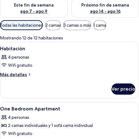
Consulta la disponibilidad para este fin de semana ago 7 - ag
Consulta la disponibilidad par
Este fin de semana
Próximo fin de semana
ago 7 - ago 9
ago 14 - ago 16
Filtros
Todas las habitaciones
2 camas
3 camas o más
1 cama
disponibles
para
Mostrando 12 de 12 habitaciones
las
Abrir
Un dormitorio con cama, mesitas de no
6
Habitación
habitaciones
todas
4 personas
las
Wifi gratuito
fotos
de
Más
Más detalles
detalles
Habitación
sobre
Ver precio
Habitación
Abrir
Ropa de cama de alta calidad y caja de
11
One Bedroom Apartment
todas
4 personas
las
2 camas individuales y 1 sofá cama individual
fotos
de
Wifi gratuito