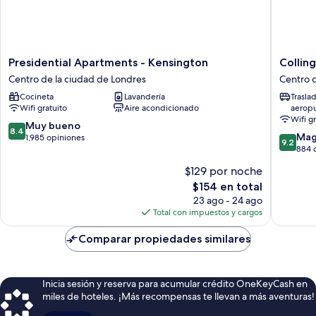
Presidential
Colling
Presidential Apartments - Kensington
Collin
Apartments
Service
Centro de la ciudad de Londres
Centro d
-
Apartme
Cocineta
Lavandería
Trasla
Kensington
Centro
Wifi gratuito
Aire acondicionado
aerop
Centro
de
Wifi g
de
la
8.4
Muy bueno
8.4
9.2
la
ciudad
Mag
de
1,985 opiniones
9.2
de
ciudad
de
884 
10,
10,
de
Londres
Muy
$129 por noche
Magnífi
Londres
bueno,
El
$154 en total
884
1,985
precio
opinion
23 ago - 24 ago
opiniones
actual
Total con impuestos y cargos
es
de
Comparar propiedades similares
$154
Inicia sesión y reserva para acumular crédito OneKeyCash en
miles de hoteles. ¡Más recompensas te llevan a más aventuras!