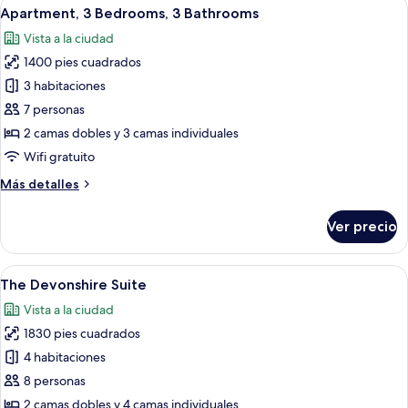
Abrir
Un salón espacioso con chimenea, dos
37
habitaciones,
Apartment, 3 Bedrooms, 3 Bathrooms
todas
2
Vista a la ciudad
baños
las
1400 pies cuadrados
fotos
de
3 habitaciones
Apartment,
7 personas
3
2 camas dobles y 3 camas individuales
Bedrooms,
Wifi gratuito
3
Más
Más detalles
Bathrooms
detalles
sobre
Ver precio
Apartment,
3
Bedrooms,
Abrir
Un salón espacioso con sofás color tu
18
3
The Devonshire Suite
todas
Bathrooms
Vista a la ciudad
las
1830 pies cuadrados
fotos
de
4 habitaciones
The
8 personas
Devonshire
2 camas dobles y 4 camas individuales