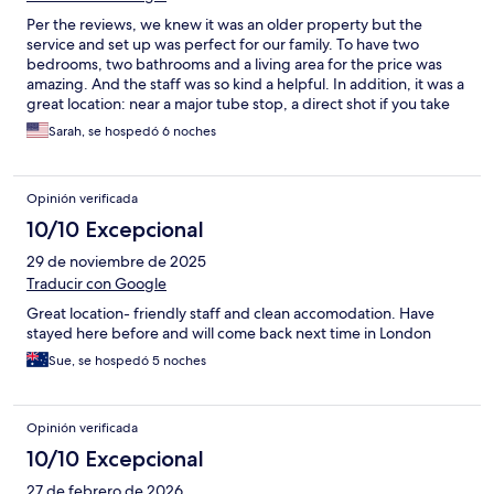
Per the reviews, we knew it was an older property but the
service and set up was perfect for our family. To have two
bedrooms, two bathrooms and a living area for the price was
amazing. And the staff was so kind a helpful. In addition, it was a
great location: near a major tube stop, a direct shot if you take
the train from Heathrow, and a grocery store and great
Sarah, se hospedó 6 noches
restaurants nearby. Highly recommend for families traveling to
London.
Opinión verificada
10/10 Excepcional
29 de noviembre de 2025
Traducir con Google
Great location- friendly staff and clean accomodation. Have
stayed here before and will come back next time in London
Sue, se hospedó 5 noches
Opinión verificada
10/10 Excepcional
27 de febrero de 2026