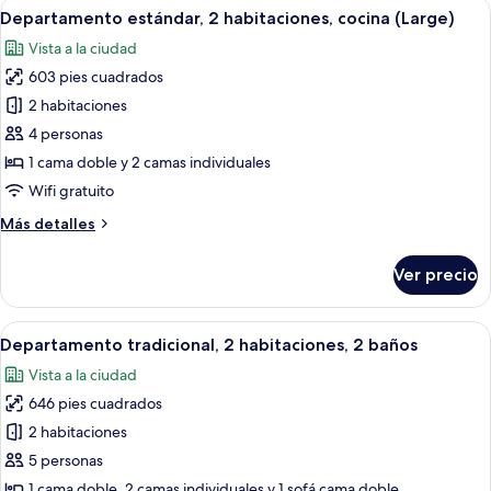
Abrir
Una sala moderna con un sofá, una me
9
habitación,
Departamento estándar, 2 habitaciones, cocina (Large)
todas
cocina
Vista a la ciudad
las
603 pies cuadrados
fotos
de
2 habitaciones
Departamento
4 personas
estándar,
1 cama doble y 2 camas individuales
2
Wifi gratuito
habitaciones,
Más
Más detalles
cocina
detalles
(Large)
sobre
Ver precio
Departamento
estándar,
2
Abrir
Habitación de hotel con una cama gra
9
habitaciones,
Departamento tradicional, 2 habitaciones, 2 baños
todas
cocina
Vista a la ciudad
(Large)
las
646 pies cuadrados
fotos
de
2 habitaciones
Departamento
5 personas
tradicional,
1 cama doble, 2 camas individuales y 1 sofá cama doble