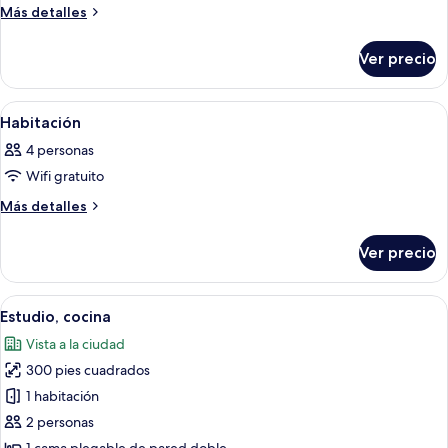
One
Más
Más detalles
Bedroom
detalles
sobre
Apartment
Ver precio
One
Bedroom
Apartment
Abrir
Una sala de estar con sofá, sillones, 
3
Habitación
todas
4 personas
las
Wifi gratuito
fotos
de
Más
Más detalles
detalles
Habitación
sobre
Ver precio
Habitación
Abrir
Un salón moderno con un sofá, una mes
12
Estudio, cocina
todas
Vista a la ciudad
las
300 pies cuadrados
fotos
de
1 habitación
Estudio,
2 personas
cocina