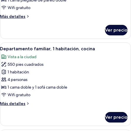
1 cama plegable de pared doble
Wifi gratuito
Más
Más detalles
detalles
sobre
Ver precio
Estudio,
cocina
Abrir
Una sala de estar con un sofá, una mes
7
Departamento familiar, 1 habitación, cocina
todas
Vista a la ciudad
las
550 pies cuadrados
fotos
de
1 habitación
Departamento
4 personas
familiar,
1 cama doble y 1 sofá cama doble
1
Wifi gratuito
habitación,
Más
Más detalles
cocina
detalles
sobre
Ver precio
Departamento
familiar,
1