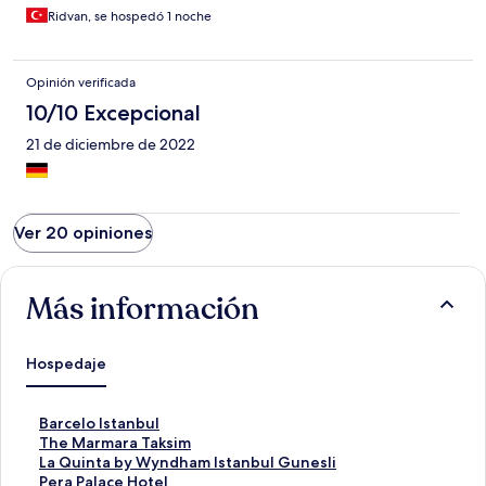
Ridvan, se hospedó 1 noche
Opinión verificada
10/10 Excepcional
21 de diciembre de 2022
Ver 20 opiniones
Más información
Hospedaje
E
Barcelo Istanbul
n
E
The Marmara Taksim
l
n
E
La Quinta by Wyndham Istanbul Gunesli
a
l
n
E
Pera Palace Hotel