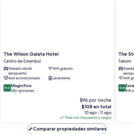
The Wilson Galata Hotel
The Stor
la
ciudad
The
The
The Wilson Galata Hotel
The St
Wilson
Story
Centro de Estambul
Taksim
Galata
Hotel
Traslado del/al
Wifi gratuito
Trasla
Hotel
Pera
aeropuerto
aerop
Centro
Taksim
Aire acondicionado
Lavandería
Wifi g
de
9.0
9.8
Estambul
Magnífico
Exc
9.0
9.8
de
de
282 opiniones
576 
10,
10,
$96 por noche
Magnífico,
Excepcio
El
$108 en total
282
576
precio
opiniones
opinion
10 ago - 11 ago
actual
Total con impuestos y cargos
es
de
Comparar propiedades similares
$108