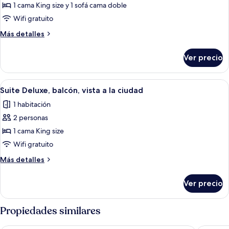
Deluxe,
1 cama King size y 1 sofá cama doble
vista
Wifi gratuito
a
Más
Más detalles
la
detalles
ciudad
sobre
Ver precio
Habitación
Deluxe,
vista
Abrir
Habitación de hotel con cama, sofá, m
1
a
Suite Deluxe, balcón, vista a la ciudad
todas
la
1 habitación
ciudad
las
2 personas
fotos
de
1 cama King size
Suite
Wifi gratuito
Deluxe,
Más
Más detalles
balcón,
detalles
vista
sobre
Ver precio
Suite
a
Deluxe,
la
balcón,
Propiedades similares
ciudad
vista
a