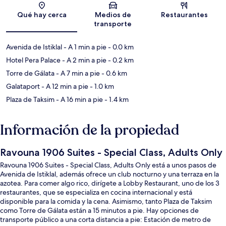
Sección del mapa
Qué hay cerca
Medios de
Restaurantes
transporte
Avenida de Istiklal
- A 1 min a pie
- 0.0 km
Hotel Pera Palace
- A 2 min a pie
- 0.2 km
Torre de Gálata
- A 7 min a pie
- 0.6 km
Galataport
- A 12 min a pie
- 1.0 km
Plaza de Taksim
- A 16 min a pie
- 1.4 km
Información de la propiedad
Ravouna 1906 Suites - Special Class, Adults Only
Ravouna 1906 Suites - Special Class, Adults Only está a unos pasos de
Avenida de Istiklal, además ofrece un club nocturno y una terraza en la
azotea. Para comer algo rico, dirígete a Lobby Restaurant, uno de los 3
restaurantes, que se especializa en cocina internacional y está
disponible para la comida y la cena. Asimismo, tanto Plaza de Taksim
como Torre de Gálata están a 15 minutos a pie. Hay opciones de
transporte público a una corta distancia a pie: Estación de metro de