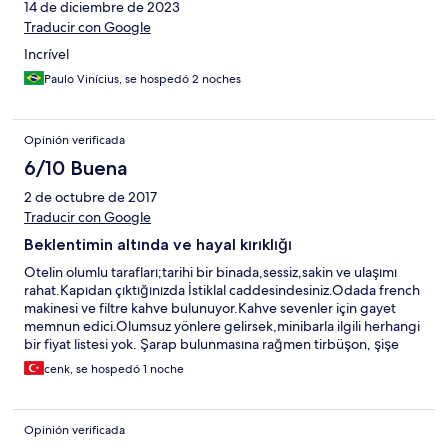
14 de diciembre de 2023
Traducir con Google
Incrível
Paulo Vinícius, se hospedó 2 noches
Opinión verificada
6/10 Buena
2 de octubre de 2017
Traducir con Google
Beklentimin altında ve hayal kırıklığı
Otelin olumlu tarafları;tarihi bir binada,sessiz,sakin ve ulaşımı
rahat.Kapıdan çıktığınızda İstiklal caddesindesiniz.Odada french
makinesi ve filtre kahve bulunuyor.Kahve sevenler için gayet
memnun edici.Olumsuz yönlere gelirsek,minibarla ilgili herhangi
bir fiyat listesi yok. Şarap bulunmasına rağmen tirbüşon, şişe
içeçekler için açacak bulunmuyor.Sanırım görsellik
cenk, se hospedó 1 noche
önemsenmiş.duşta sıcak su problemi var,soğuk günlerde sıkıntı
olabilir.Kahvaltıyı sorduğumuzda pazar günü brunch olduğu
dilersek faydalanabileceğimiz söylendi.Pazar sabahı ücretli
Opinión verificada
olduğu söylendi,bunun üzerine alt kattaki cafe'de kahvaltı