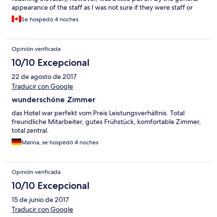
appearance of the staff as I was not sure if they were staff or
thieves really, I felt like would be appreciated if they wore a
Se hospedó 4 noches
hotel staff badge at the least. The room was nice, the AC could
have been stronger, the water pressure was OK. Disappointing
that the tiny shampoo, body wash etc were not
Opinión verificada
refilled/replaced over 4 nights there until we specifically asked
for it and even then no body wash. Safe malfunctioned too, staff
10/10 Excepcional
attempted repair and failed, they promised to fix/replace in the
22 de agosto de 2017
morning and did not.Otherwise, staff is kind, they speak English
and are helpful. Breakfast was great. Location was good too.
Traducir con Google
Enjoy, hotel was not horrible but definitely not "superb" as
wunderschöne Zimmer
ratings suggested.
das Hotel war perfekt vom Preis Leistungsverhältnis. Total
freundliche Mitarbeiter, gutes Frühstück, komfortable Zimmer,
total zentral.
Marina, se hospedó 4 noches
Opinión verificada
10/10 Excepcional
15 de junio de 2017
Traducir con Google