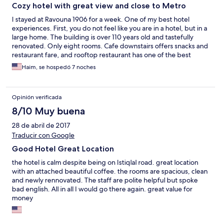
Cozy hotel with great view and close to Metro
I stayed at Ravouna 1906 for a week. One of my best hotel
experiences. First, you do not feel like you are in a hotel, but in a
large home. The building is over 110 years old and tastefully
renovated. Only eight rooms. Cafe downstairs offers snacks and
restaurant fare, and rooftop restaurant has one of the best
views of Istanbul. The breakfast (included in room rate) is
Haim, se hospedó 7 noches
superb. Staff is very friendly and helpful and they make you feel
at home. Hotel is very close to Metro and, if you do not have too
much luggage, you can get to the hotel from the airport using
Opinión verificada
the Metro. Far better than taking a cab, as Istanbul traffic is
horrendous, despite all the new roads that have been built in
8/10 Muy buena
recent years. In fact, I recommend you take the Metro in
28 de abril de 2017
Istanbul wherever you go. The rooms are spacious and
comfortable, with space to relax, ample space to do work, very
Traducir con Google
fast internet connection, very elegant bathrooms, well-
Good Hotel Great Location
functioning air conditioning (Istanbul is very humid). Very
comfortable mattress and pillows. Small refrigerator in room.
the hotel is calm despite being on Istiqlal road. great location
Staff provides all amenities. Hotel is on Istiklal Street, which is
with an attached beautiful coffee. the rooms are spacious, clean
open (from Tünel to Taksim) only to pedestrians during the day.
and newly rennovated. The staff are polite helpful but spoke
You can get out of the hotel and walk comfortably without fear
bad english. All in all I would go there again. great value for
of cars. Also, very safe neighborhood that is full of other hotels
money
and restaurants. Overall, I had a very enjoyable stay. I would stay
there again. I hate big businessperson hotels. Ravouna 1906 is a