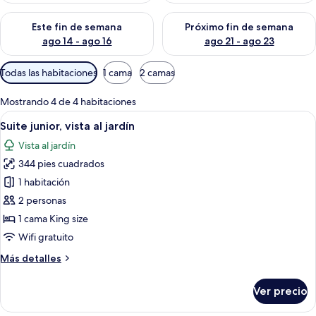
Consulta la disponibilidad para este fin de semana ago 14 - ag
Consulta la disponibilidad pa
Este fin de semana
Próximo fin de semana
ago 14 - ago 16
ago 21 - ago 23
Filtros
Todas las habitaciones
1 cama
2 camas
disponibles
para
Mostrando 4 de 4 habitaciones
las
Abrir
Habitación de hotel con una cama gran
6
Suite junior, vista al jardín
habitaciones
todas
Vista al jardín
las
344 pies cuadrados
fotos
de
1 habitación
Suite
2 personas
junior,
1 cama King size
vista
Wifi gratuito
al
Más
Más detalles
jardín
detalles
sobre
Ver precio
Suite
junior,