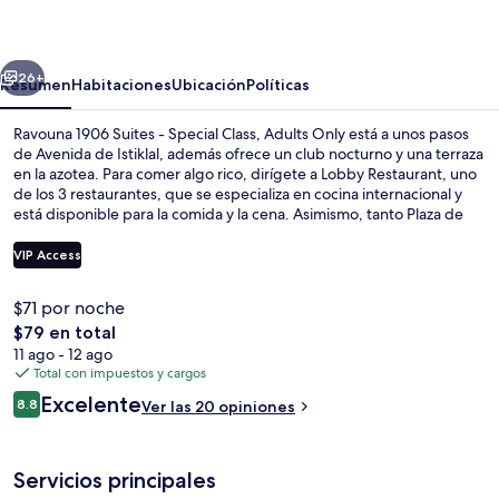
Suites
-
erior
Siguiente
Special
26+
Resumen
Habitaciones
Ubicación
Políticas
Class,
Ravouna 1906 Suites - Special Class, Adults Only está a unos pasos
Adults
de Avenida de Istiklal, además ofrece un club nocturno y una terraza
en la azotea. Para comer algo rico, dirígete a Lobby Restaurant, uno
Only
de los 3 restaurantes, que se especializa en cocina internacional y
está disponible para la comida y la cena. Asimismo, tanto Plaza de
Taksim como Torre de Gálata están a 15 minutos a pie. Hay opciones
de transporte público a una corta distancia a pie: Estación de metro
VIP Access
de Sishane-Zemin está a 5 minutos y Estación de tranvía Tophane
está a 9 minutos.
$71 por noche
Vista frontal de la propiedad
El
$79 en total
precio
11 ago - 12 ago
total
Total con impuestos y cargos
es
Opiniones
Excelente
8.8
Ver las 20 opiniones
de
8.8 de 10,
$79
Servicios principales