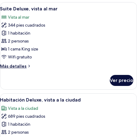
vista
Abrir
Habitación de hotel con una cama grand
8
al
Suite Deluxe, vista al mar
todas
jardín
Vista al mar
las
344 pies cuadrados
fotos
de
1 habitación
Suite
2 personas
Deluxe,
1 cama King size
vista
Wifi gratuito
al
Más
Más detalles
mar
detalles
sobre
Ver precio
Suite
Deluxe,
vista
Abrir
Una cama con dosel y tablero de mader
11
al
Habitación Deluxe, vista a la ciudad
todas
mar
Vista a la ciudad
las
689 pies cuadrados
fotos
de
1 habitación
Habitación
2 personas