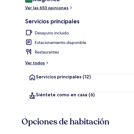
9.0 de 10,
Ver las 653 opiniones
Bar (en la pr
Servicios principales
Desayuno incluido
Estacionamiento disponible
Restaurantes
Ver todos
Servicios principales
(12)
Siéntete como en casa
(6)
Opciones de habitación