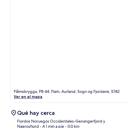
Flåmsbrygga, PB 44, Flam, Aurland, Sogn og Fjordane, 5742
Ver en el mapa
Qué hay cerca
Fiordos Noruegos Occidentales-Geirangerfjord y
Naeroyfjord
- A 1 min a pie
- 0.0 km