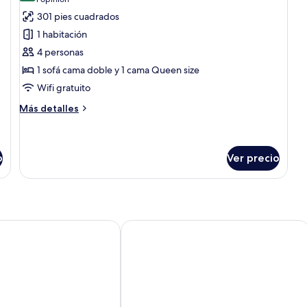
(1
fotos
opinión)
301 pies cuadrados
de
1 habitación
Habitación
4 personas
familiar
1 sofá cama doble y 1 cama Queen size
Wifi gratuito
Más
Más detalles
detalles
sobre
Habitación
familiar
o
Ver precio
ordtell
Hotel Aurlandsfjord