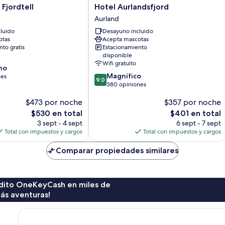
Hotel
Fjordtell
Hotel Aurlandsfjord
Aurlandsfjord
Aurland
Aurland
luido
Desayuno incluido
otas
Acepta mascotas
to gratis
Estacionamiento
disponible
Wifi gratuito
no
9.0
Magnífico
nes
9.0
de
380 opiniones
10,
$473 por noche
$357 por noche
Magnífico,
380
El
El
$530 en total
$401 en total
opiniones
precio
precio
3 sept - 4 sept
6 sept - 7 sept
actual
actual
Total con impuestos y cargos
Total con impuestos y cargos
es
es
de
de
Comparar propiedades similares
$530
$401
rédito OneKeyCash en miles de
ás aventuras!