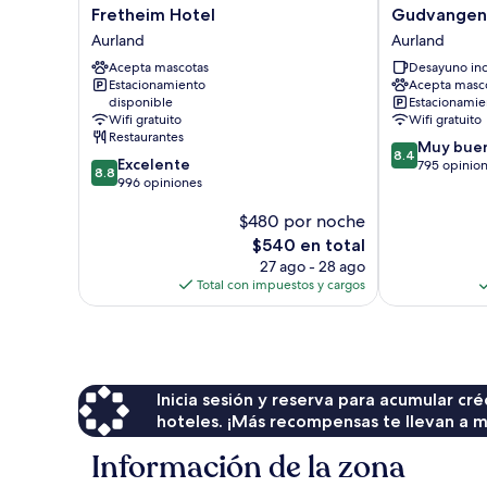
Fretheim
Gudvangen
Fretheim Hotel
Gudvangen 
Hotel
Fjordtell
Aurland
Aurland
Aurland
Aurland
Acepta mascotas
Desayuno inc
Estacionamiento
Acepta masc
disponible
Estacionamien
Wifi gratuito
Wifi gratuito
Restaurantes
8.4
Muy bue
8.4
8.8
Excelente
de
795 opinio
8.8
de
996 opiniones
10,
10,
Muy
$480 por noche
Excelente,
bueno,
996
El
795
$540 en total
opiniones
precio
opiniones
27 ago - 28 ago
actual
Total con impuestos y cargos
es
de
$540
Inicia sesión y reserva para acumular c
hoteles. ¡Más recompensas te llevan a m
Información de la zona