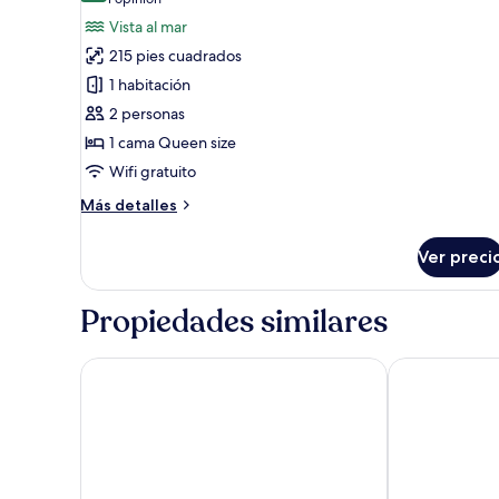
(1
fotos
opinión)
Vista al mar
de
215 pies cuadrados
Habitación
1 habitación
doble
2 personas
estándar,
1 cama Queen size
balcón
Wifi gratuito
Más
Más detalles
detalles
sobre
Ver preci
Habitación
doble
estándar,
Propiedades similares
balcón
Fretheim Hotel
Gudvangen Fj