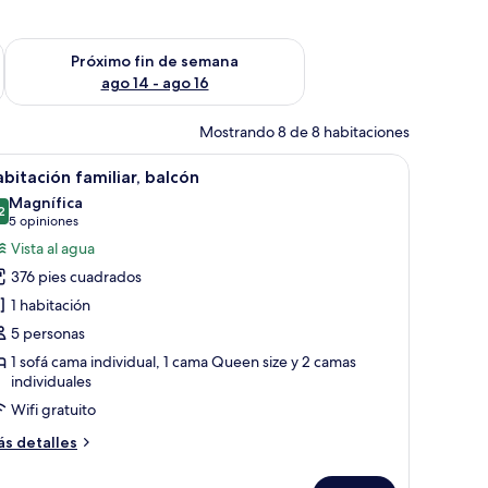
fin de semana ago 7 - ago 9
Consulta la disponibilidad para el próximo fin de semana ago 
Próximo fin de semana
ago 14 - ago 16
Mostrando 8 de 8 habitaciones
 y un cabecero de madera con iluminación en la pared.
escritorio, una silla, una lámpara y una ventana con cortinas.
brir
Habitación de hotel con una cama, una mesita 
9
bitación familiar, balcón
odas
Magnífica
s
2
9.2 de 10
(5
5 opiniones
otos
opiniones)
Vista al agua
e
376 pies cuadrados
abitación
1 habitación
miliar,
5 personas
alcón
1 sofá cama individual, 1 cama Queen size y 2 camas
individuales
Wifi gratuito
ás
s detalles
talles
bre