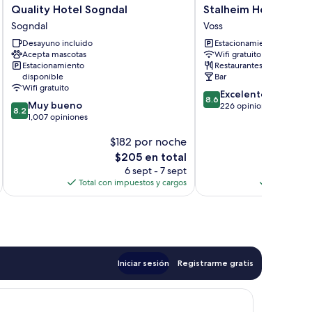
Quality
Stalheim
Quality Hotel Sogndal
Stalheim Hotel
Hotel
Hotel
Sogndal
Voss
Sogndal
Voss
Desayuno incluido
Estacionamiento gratis
Sogndal
Acepta mascotas
Wifi gratuito
Estacionamiento
Restaurantes
disponible
Bar
Wifi gratuito
8.6
Excelente
8.6
8.2
Muy bueno
de
226 opiniones
8.2
de
1,007 opiniones
10,
10,
Excelente,
$182 por noche
$2
Muy
226
bueno,
El
opiniones
$205 en total
1,007
precio
6 sept - 7 sept
opiniones
actual
Total con impuestos y cargos
Total con 
es
de
$205
Iniciar sesión
Registrarme gratis