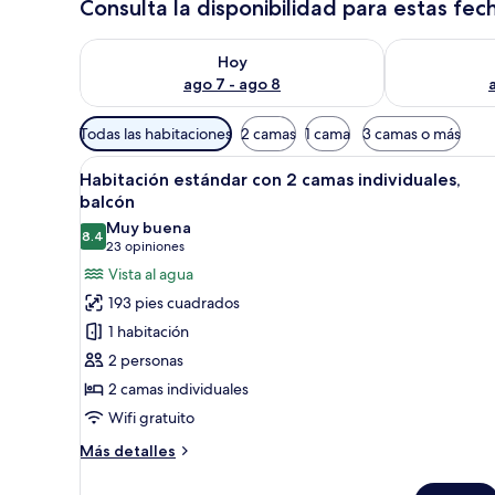
Consulta la disponibilidad para estas fec
Consulta la disponibilidad para hoy ago 7 - ago 8
Consulta la d
Hoy
ago 7 - ago 8
Filtros
Todas las habitaciones
2 camas
1 cama
3 camas o más
disponibles
Abrir
Una cama doble con sábanas bl
para
4
Habitación estándar con 2 camas individuales,
todas
las
balcón
las
habitaciones
Muy buena
8.4
fotos
8.4 de 10
(23
23 opiniones
de
opiniones)
Vista al agua
Habitación
193 pies cuadrados
estándar
1 habitación
con
2 personas
2
2 camas individuales
camas
Wifi gratuito
individuales,
balcón
Más
Más detalles
detalles
sobre