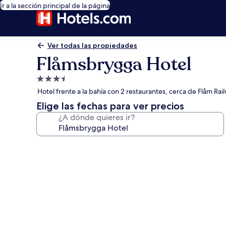
Ir a la sección principal de la página
Ver todas las propiedades
Flåmsbrygga Hotel
Propiedad
de
Hotel frente a la bahía con 2 restaurantes, cerca de Flåm R
3.5
Elige las fechas para ver precios
estrellas
¿A dónde quieres ir?
Galería
de
fotos
de
Flåmsbrygga
Hotel