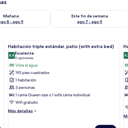
has
isponibilidad para mañana ago 8 - ago 9
Consulta la disponibilidad para este 
Mañana
Este fin de semana
ago 8 - ago 9
ago 7 - ago 9
ancas y almohadas estampadas, una mesita de noche con un jarrón de flores
Abrir
Habitación de hotel con dos camas, un 
A
5
Habitación triple estándar, patio (with extra bed)
Ha
todas
t
Excelente
las
8.8
la
9.
8.8 de 10
(11
11 opiniones
fotos
f
opiniones)
Vista al agua
de
d
193 pies cuadrados
Habitación
H
1 habitación
triple
fa
3 personas
estándar,
b
1 cama Queen size o 1 sofá cama individual
patio
(with
Wifi gratuito
extra
Más
Más detalles
bed)
detalles
M
Má
sobre
de
Habitación
so