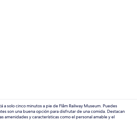
Vista fronta
tá a solo cinco minutos a pie de Flåm Railway Museum. Puedes
rantes son una buena opción para disfrutar de una comida. Destacan
e las amenidades y características como el personal amable y el
Vista fronta