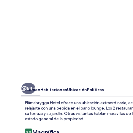
84+
Resumen
Habitaciones
Ubicación
Políticas
Flåmsbrygga Hotel ofrece una ubicación extraordinaria, es
relajarte con una bebida en el bar o lounge. Los 2 restau
su terraza y su jardín. Otros visitantes hablan maravillas d
estado general de la propiedad.
Opiniones
Magnífica
9.0