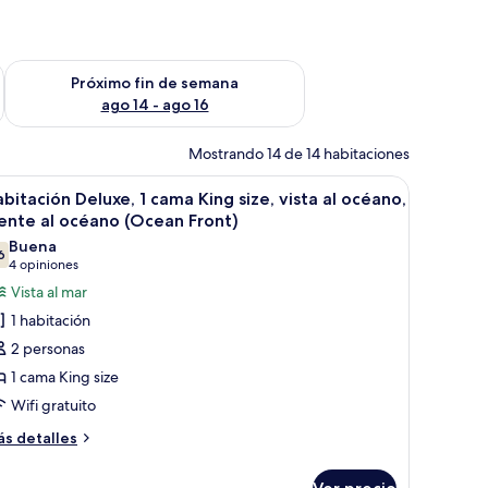
fin de semana ago 7 - ago 9
Consulta la disponibilidad para el próximo fin de semana ago 
Próximo fin de semana
ago 14 - ago 16
Mostrando 14 de 14 habitaciones
, un colgador de macramé y dos lámparas colgantes.
brir
Un dormitorio rústico con techo de madera, 
4
bitación Deluxe, 1 cama King size, vista al océano,
odas
ente al océano (Ocean Front)
s
Buena
6
otos
7.6 de 10
(4
4 opiniones
e
opiniones)
Vista al mar
abitación
1 habitación
eluxe,
2 personas
1 cama King size
ama
Wifi gratuito
ing
ze,
ás
s detalles
talles
sta
bre