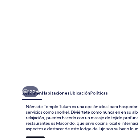
Tulum
122+
Resumen
Habitaciones
Ubicación
Políticas
Nômade Temple Tulum es una opción ideal para hospedarte 
servicios como snorkel. Diviértete como nunca en en su albe
relajación, puedes hacerlo con un masaje de tejido profund
restaurantes es Macondo, que sirve cocina local e internaci
aspectos a destacar de este lodge de lujo son su bar o loung