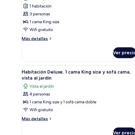
fotos
al
1 habitación
de
jardín
3 personas
Habitación
(Aire)
Deluxe,
1 cama King size
1
Wifi gratuito
cama
Más
Más detalles
King
detalles
size,
sobre
Ver preci
Habitación
vista
Deluxe,
al
1
Abrir
Una habitación con una cama g
jardín
4
cama
Habitación Deluxe, 1 cama King size y sofá cama,
todas
King
(Jungle)
vista al jardín
size,
las
Vista al jardín
vista
fotos
al
4 personas
de
jardín
1 cama King size y 1 sofá cama doble
Habitación
(Jungle)
Deluxe,
Wifi gratuito
1
Más
Más detalles
cama
detalles
sobre
King
Ver preci
Habitación