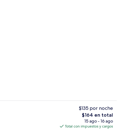
Vista a la playa o el mar
ado por un influencer
$135 por noche
El
$164 en total
precio
15 ago - 16 ago
 de alta calidad y caja de seguridad en la habitación
Vista al jardín
total
Total con impuestos y cargos
es
de