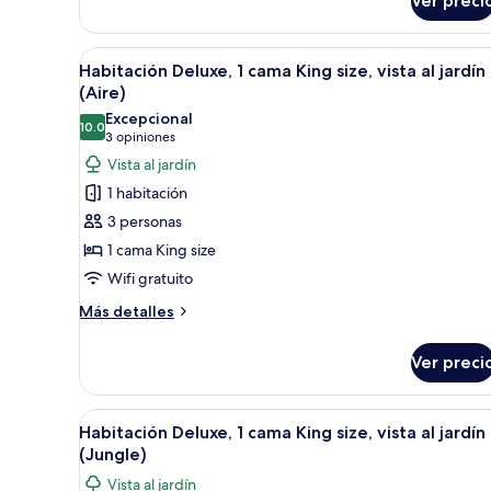
Ver preci
Habitación
jardín
Deluxe,
(Arena)
1
Abrir
Un dormitorio con una cama gran
4
cama
Habitación Deluxe, 1 cama King size, vista al jardín
todas
King
(Aire)
size,
las
Excepcional
vista
10.0
fotos
10.0 de 10
(3
3 opiniones
al
de
opiniones)
Vista al jardín
jardín
Habitación
(Arena)
1 habitación
Deluxe,
3 personas
1
1 cama King size
cama
Wifi gratuito
King
size,
Más
Más detalles
detalles
vista
sobre
al
Ver preci
Habitación
jardín
Deluxe,
(Aire)
1
Abrir
Un dormitorio rústico con una 
3
cama
Habitación Deluxe, 1 cama King size, vista al jardín
todas
King
(Jungle)
size,
las
Vista al jardín
vista