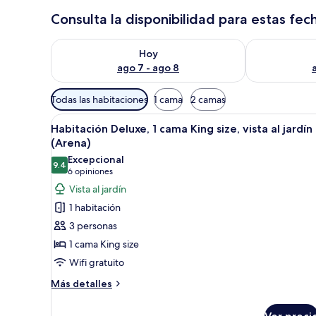
Consulta la disponibilidad para estas fec
Consulta la disponibilidad para hoy ago 7 - ago 8
Consulta la d
Hoy
ago 7 - ago 8
Filtros
Todas las habitaciones
1 cama
2 camas
disponibles
Abrir
Un dormitorio con una cama, u
para
3
Habitación Deluxe, 1 cama King size, vista al jardín
todas
las
(Arena)
las
habitaciones
Excepcional
9.4
fotos
9.4 de 10
(6
6 opiniones
de
opiniones)
Vista al jardín
Habitación
1 habitación
Deluxe,
3 personas
1
1 cama King size
cama
Wifi gratuito
King
size,
Más
Más detalles
detalles
vista
sobre
al