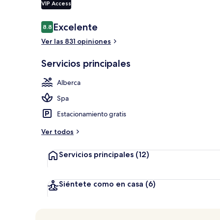
VIP Access
Opiniones
Excelente
8.8
8.8 de 10,
Alberca al ai
Ver las 831 opiniones
Servicios principales
Alberca
Spa
Estacionamiento gratis
Ver todos
Servicios principales
(12)
Siéntete como en casa
(6)