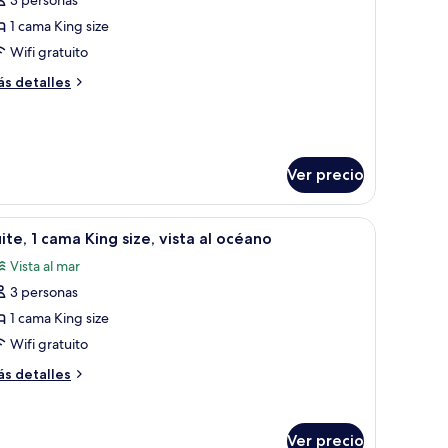
otos
rdín
e
1 cama King size
reehouse)
ite,
Wifi gratuito
ás
s detalles
ama
talles
ing
bre
ite,
ize
ama
Ver precio
ng
ze
, una cama con almohadones estampados, una cesta tejida y tapices de mac
brir
Un edificio moderno con piscina, vista al océ
12
ite, 1 cama King size, vista al océano
odas
Vista al mar
s
3 personas
otos
e
1 cama King size
ite,
Wifi gratuito
ás
s detalles
ama
talles
ing
bre
ite,
ze,
Ver precio