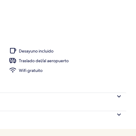
re libre y camastros
Desayuno incluido
Traslado del/al aeropuerto
Wifi gratuito