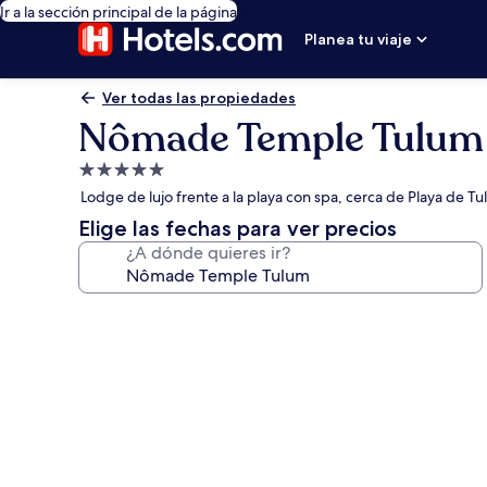
Ir a la sección principal de la página
Planea tu viaje
Ver todas las propiedades
Nômade Temple Tulum
Propiedad
de
Lodge de lujo frente a la playa con spa, cerca de Playa de T
5.0
Elige las fechas para ver precios
estrellas
¿A dónde quieres ir?
Galería
de
fotos
de
Nômade
Temple