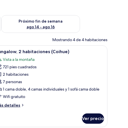
fin de semana ago 7 - ago 9
Consulta la disponibilidad para el próximo fin de semana ago 
Próximo fin de semana
ago 14 - ago 16
Mostrando 4 de 4 habitaciones
tana, un tejado cubierto de nieve y un paisaje nevado con montañas al fond
brir
Una habitación con techo de madera, un ampli
12
ngalow, 2 habitaciones (Coihue)
odas
Vista a la montaña
s
721 pies cuadrados
otos
e
2 habitaciones
ungalow,
7 personas
1 cama doble, 4 camas individuales y 1 sofá cama doble
abitaciones
Wifi gratuito
Coihue)
ás
s detalles
talles
bre
Ver precio
ngalow,