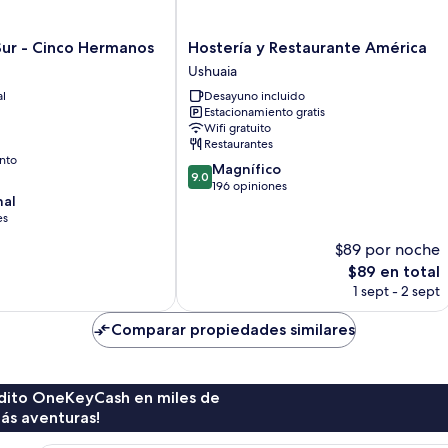
Hostería
Sur - Cinco Hermanos
Hostería y Restaurante América
y
Ushuaia
Restaurante
al
Desayuno incluido
América
Estacionamiento gratis
Ushuaia
Wifi gratuito
Restaurantes
nto
9.0
Magnífico
9.0
de
196 opiniones
nal
10,
es
Magnífico,
196
$89 por noche
opiniones
El
$89 en total
precio
1 sept - 2 sept
actual
es
Comparar propiedades similares
de
$89
rédito OneKeyCash en miles de
ás aventuras!