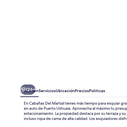
Del
Martial
126+
Resumen
Servicios
Ubicación
Precios
Políticas
En Cabañas Del Martial tienes más tiempo para esquiar graci
en auto de Puerto Ushuaia. Aprovecha al máximo tu presupu
estacionamiento. La propiedad destaca por su terraza y su ja
incluso ropa de cama de alta calidad. Los esquiadores dis