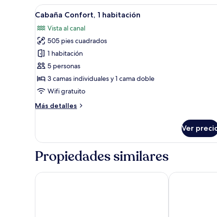
habitación
Abrir
Vista del balcón
14
(Ñire)
Cabaña Confort, 1 habitación
todas
Vista al canal
las
505 pies cuadrados
fotos
de
1 habitación
Cabaña
5 personas
Confort,
3 camas individuales y 1 cama doble
1
Wifi gratuito
habitación
Más
Más detalles
detalles
sobre
Ver preci
Cabaña
Confort,
1
Propiedades similares
habitación
Hotel Austral Ushuaia
Gente del Su