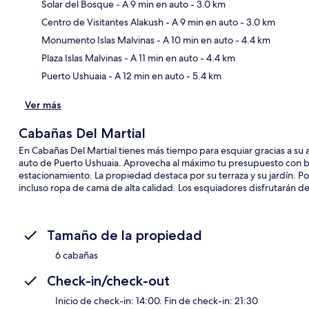
Solar del Bosque
- A 9 min en auto
- 3.0 km
Centro de Visitantes Alakush
- A 9 min en auto
- 3.0 km
Sec
Monumento Islas Malvinas
- A 10 min en auto
- 4.4 km
Plaza Islas Malvinas
- A 11 min en auto
- 4.4 km
Puerto Ushuaia
- A 12 min en auto
- 5.4 km
Ver más
Cabañas Del Martial
En Cabañas Del Martial tienes más tiempo para esquiar gracias a su a
auto de Puerto Ushuaia. Aprovecha al máximo tu presupuesto con bene
estacionamiento. La propiedad destaca por su terraza y su jardín. Por
incluso ropa de cama de alta calidad. Los esquiadores disfrutarán 
Tamaño de la propiedad
6 cabañas
Check-in/check-out
Inicio de check-in: 14:00. Fin de check-in: 21:30