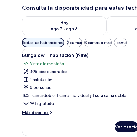
Consulta la disponibilidad para estas fec
Consulta la disponibilidad para hoy ago 7 - ago 8
Consulta la d
Hoy
ago 7 - ago 8
Filtros
Todas las habitaciones
2 camas
3 camas o más
1 cama
disponibles
Abrir
Ropa de cama de alta calidad, 
para
15
Bungalow, 1 habitación (Ñire)
todas
las
Vista a la montaña
las
habitaciones
495 pies cuadrados
fotos
de
1 habitación
Bungalow,
5 personas
1
1 cama doble, 1 cama individual y 1 sofá cama doble
habitación
Wifi gratuito
(Ñire)
Más
Más detalles
detalles
sobre
Ver preci
Bungalow,
1