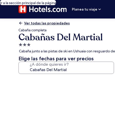
Ir a la sección principal de la página
Planea tu viaje
Ver todas las propiedades
Cabaña completa
Cabañas Del Martial
Propiedad
de
Cabaña junto a las pistas de ski en Ushuaia con resguardo de
3.0
Elige las fechas para ver precios
estrellas
¿A dónde quieres ir?
Galería
de
fotos
de
Cabañas