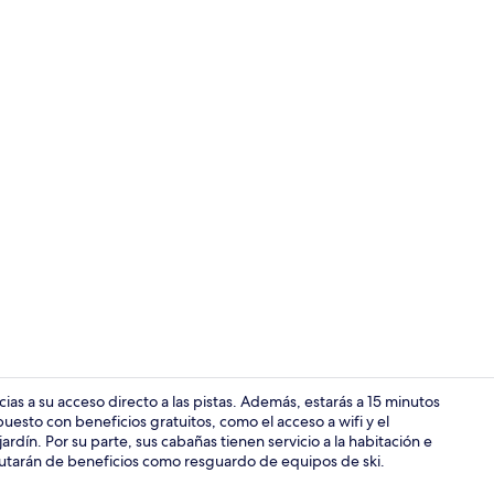
Cocina priv
as a su acceso directo a las pistas. Además, estarás a 15 minutos
esto con beneficios gratuitos, como el acceso a wifi y el
rdín. Por su parte, sus cabañas tienen servicio a la habitación e
Área de sala 
frutarán de beneficios como resguardo de equipos de ski.