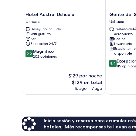
Hotel
Gente
Hotel Austral Ushuaia
Gente del 
Austral
del
Ushuaia
Ushuaia
Ushuaia
Sur
Desayuno incluido
Traslado del/
Ushuaia
-
Wifi gratuito
aeropuerto
Cinco
Bar
Cocina
Hermanos
Recepción 24/7
Lavandería
Ushuaia
Estacionamie
9.2
Magnífico
disponible
9.2
de
202 opiniones
9.4
Excepcio
10,
9.4
de
115 opinion
Magnífico,
10,
202
$129 por noche
Excepcional,
opiniones
El
$129 en total
115
precio
opiniones
16 ago - 17 ago
actual
es
de
$129
Inicia sesión y reserva para acumular c
hoteles. ¡Más recompensas te llevan a m