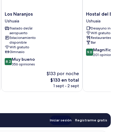
Los
Hostal
Los Naranjos
Hostal del Bosque
Naranjos
del
Ushuaia
Ushuaia
Ushuaia
Bosque
Traslado del/al
Desayuno incluido
Ushuaia
aeropuerto
Wifi gratuito
Estacionamiento
Restaurantes
disponible
Bar
Wifi gratuito
9.0
Magnífico
Gimnasio
9.0
de
201 opiniones
8.2
Muy bueno
10,
8.2
de
356 opiniones
Magnífico,
10,
201
$133 por noche
$
Muy
opiniones
El
E
$133 en total
bueno,
precio
356
1 sept - 2 sept
actual
opiniones
es
de
$133
Iniciar sesión
Registrarme gratis