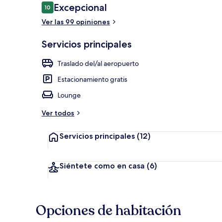
Opiniones
Excepcional
10
10 de 10,
Ver las 99 opiniones
Vista del bal
Servicios principales
Traslado del/al aeropuerto
Estacionamiento gratis
Lounge
Ver todos
Servicios principales
(12)
Siéntete como en casa
(6)
Opciones de habitación