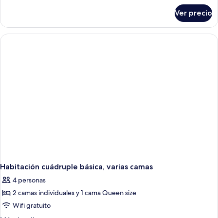
sobre
Ver precio
Habitación
familiar
Habitación cuádruple básica, varias camas
4 personas
2 camas individuales y 1 cama Queen size
Wifi gratuito