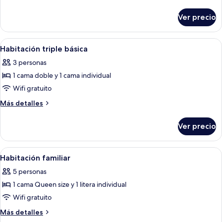
Deluxe
detalles
sobre
Ver precio
Habitación
Deluxe
Abrir
Una cama con una manta blanca texturi
1
Habitación triple básica
todas
3 personas
las
1 cama doble y 1 cama individual
fotos
de
Wifi gratuito
Habitación
Más
Más detalles
triple
detalles
sobre
básica
Ver precio
Habitación
triple
básica
Abrir
Una cama con una manta blanca texturi
1
Habitación familiar
todas
5 personas
las
1 cama Queen size y 1 litera individual
fotos
de
Wifi gratuito
Habitación
Más
Más detalles
familiar
detalles