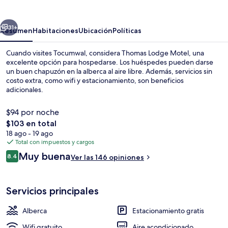
Motel
erior
Siguiente
31+
Resumen
Habitaciones
Ubicación
Políticas
Cuando visites Tocumwal, considera Thomas Lodge Motel, una
excelente opción para hospedarse. Los huéspedes pueden darse
un buen chapuzón en la alberca al aire libre. Además, servicios sin
costo extra, como wifi y estacionamiento, son beneficios
adicionales.
$94 por noche
El
$103 en total
precio
18 ago - 19 ago
Exterior
total
Total con impuestos y cargos
es
Opiniones
Muy buena
8.4
Ver las 146 opiniones
de
8.4 de 10,
$103
Servicios principales
Alberca
Estacionamiento gratis
Wifi gratuito
Aire acondicionado