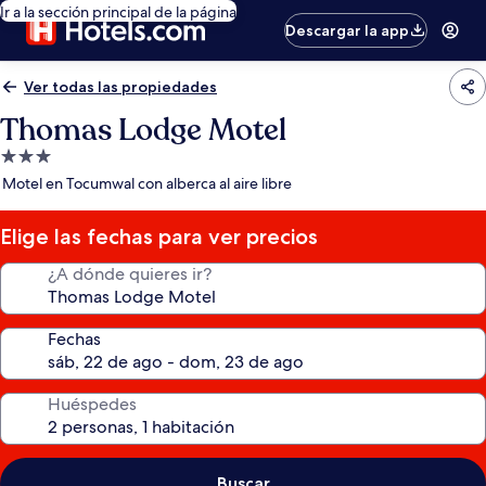
Ir a la sección principal de la página
Descargar la app
Ver todas las propiedades
Thomas Lodge Motel
Propiedad
de
Motel en Tocumwal con alberca al aire libre
3.0
estrellas
Elige las fechas para ver precios
¿A dónde quieres ir?
Fechas
Huéspedes
Buscar