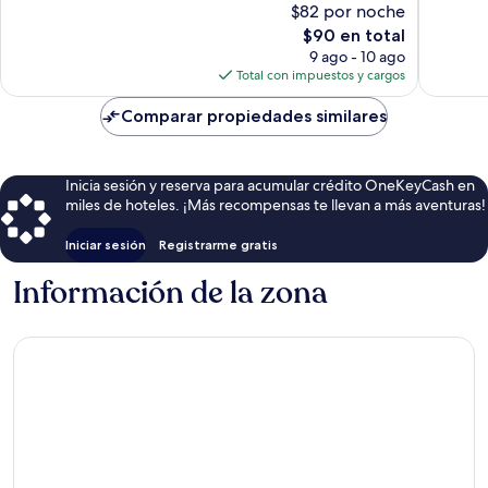
$82 por noche
Bueno,
Excepcio
El
$90 en total
39
185
precio
opiniones
opinion
9 ago - 10 ago
actual
Total con impuestos y cargos
es
de
Comparar propiedades similares
$90
Inicia sesión y reserva para acumular crédito OneKeyCash en
miles de hoteles. ¡Más recompensas te llevan a más aventuras!
Iniciar sesión
Registrarme gratis
Información de la zona