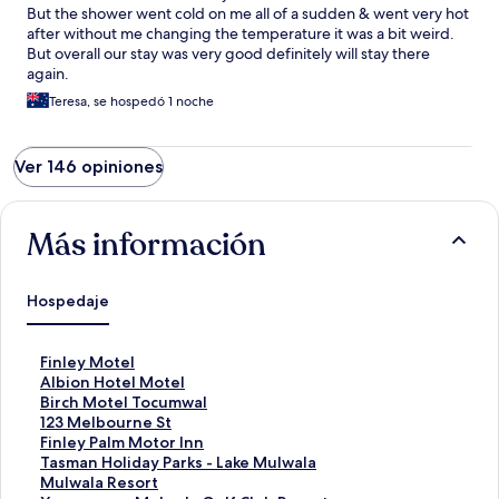
But the shower went cold on me all of a sudden & went very hot
after without me changing the temperature it was a bit weird.
But overall our stay was very good definitely will stay there
again.
Teresa, se hospedó 1 noche
Ver 146 opiniones
Más información
Hospedaje
E
Finley Motel
n
E
Albion Hotel Motel
l
n
E
Birch Motel Tocumwal
a
l
n
E
123 Melbourne St
c
a
l
n
E
Finley Palm Motor Inn
e
c
a
l
n
E
Tasman Holiday Parks - Lake Mulwala
p
e
c
a
l
n
E
Mulwala Resort