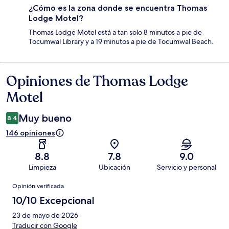
¿Cómo es la zona donde se encuentra Thomas
Lodge Motel?
Thomas Lodge Motel está a tan solo 8 minutos a pie de
Tocumwal Library y a 19 minutos a pie de Tocumwal Beach.
Opiniones de Thomas Lodge
Opiniones
Motel
Muy bueno
8.4
146 opiniones
8.8
7.8
9.0
Limpieza
Ubicación
Servicio y personal
Opiniones
Opinión verificada
10/10 Excepcional
23 de mayo de 2026
Traducir con Google