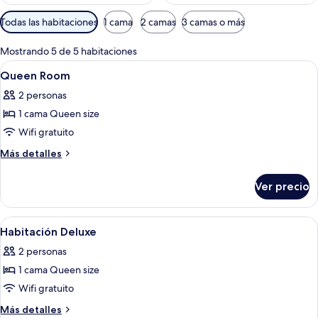
Filtros
Todas las habitaciones
1 cama
2 camas
3 camas o más
disponibles
para
Mostrando 5 de 5 habitaciones
las
Abrir
Una cama con una manta blanca texturi
1
Queen Room
habitaciones
todas
2 personas
las
1 cama Queen size
fotos
de
Wifi gratuito
Queen
Más
Más detalles
Room
detalles
sobre
Ver precio
Queen
Room
Abrir
Una habitación de hotel moderna con u
6
Habitación Deluxe
todas
2 personas
las
1 cama Queen size
fotos
de
Wifi gratuito
Habitación
Más
Más detalles