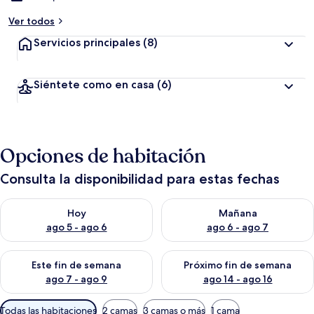
Ver todos
Servicios principales
(8)
Siéntete como en casa
(6)
Opciones de habitación
Consulta la disponibilidad para estas fechas
Consulta la disponibilidad para hoy ago 5 - ago 6
Consulta la disponibilidad pa
Hoy
Mañana
ago 5 - ago 6
ago 6 - ago 7
Consulta la disponibilidad para este fin de semana ago 7 - ag
Consulta la disponibilidad par
Este fin de semana
Próximo fin de semana
ago 7 - ago 9
ago 14 - ago 16
Filtros
Todas las habitaciones
2 camas
3 camas o más
1 cama