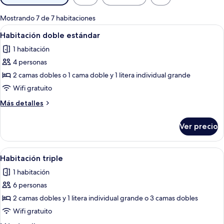
disponibles
para
Mostrando 7 de 7 habitaciones
las
Abrir
Wifi gratis y ropa de cama
7
Habitación doble estándar
habitaciones
todas
1 habitación
las
4 personas
fotos
de
2 camas dobles o 1 cama doble y 1 litera individual grande
Habitación
Wifi gratuito
doble
Más
Más detalles
estándar
detalles
sobre
Ver precio
Habitación
doble
estándar
Abrir
Una habitación con pared de ladrillo
8
Habitación triple
todas
1 habitación
las
6 personas
fotos
de
2 camas dobles y 1 litera individual grande o 3 camas dobles
Habitación
Wifi gratuito
triple