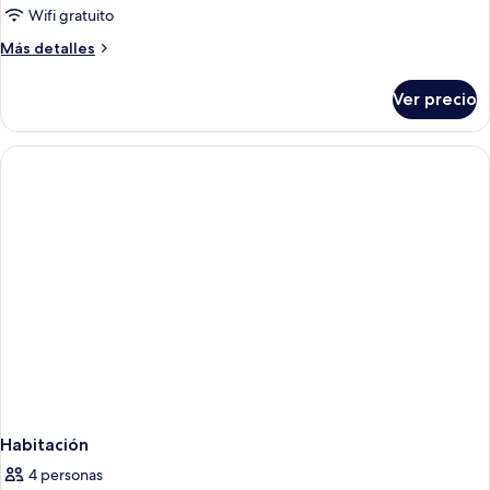
Wifi gratuito
Más
Más detalles
detalles
sobre
Ver precio
Habitación
Habitación
4 personas