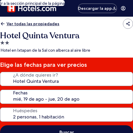
Ir a la sección principal de la página
Descargar la app
Ver todas las propiedades
Hotel Quinta Ventura
Propiedad
de
Hotel en Ixtapan de la Sal con alberca al aire libre
2.0
estrellas
Elige las fechas para ver precios
¿A dónde quieres ir?
Fechas
Huéspedes
Buscar