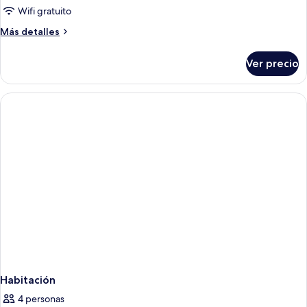
Wifi gratuito
Más
Más detalles
detalles
sobre
Ver precio
Habitación
Habitación
4 personas