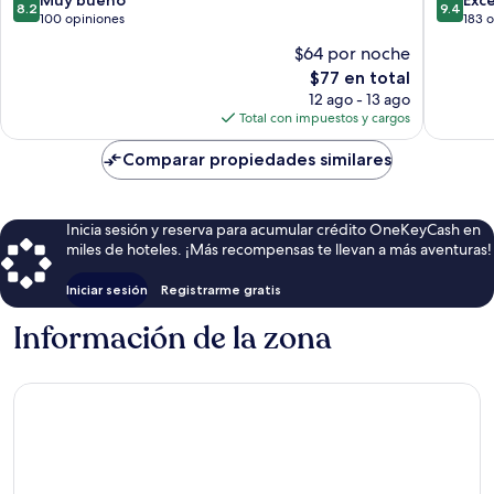
8.2
9.4
la
de
de
100 opiniones
183 
Sal
10,
10,
$64 por noche
Muy
Excepcio
El
$77 en total
bueno,
183
precio
100
opinion
12 ago - 13 ago
actual
opiniones
Total con impuestos y cargos
es
de
Comparar propiedades similares
$77
Inicia sesión y reserva para acumular crédito OneKeyCash en
miles de hoteles. ¡Más recompensas te llevan a más aventuras!
Iniciar sesión
Registrarme gratis
Información de la zona