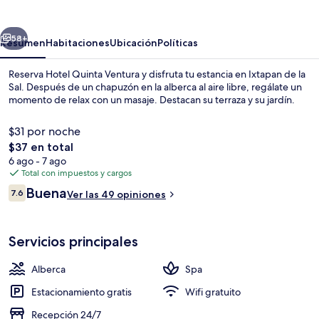
Ventura
erior
Siguiente
58+
Resumen
Habitaciones
Ubicación
Políticas
Reserva Hotel Quinta Ventura y disfruta tu estancia en Ixtapan de la
Sal. Después de un chapuzón en la alberca al aire libre, regálate un
momento de relax con un masaje. Destacan su terraza y su jardín.
$31 por noche
El
$37 en total
precio
6 ago - 7 ago
total
Total con impuestos y cargos
es
Opiniones
Buena
Alberca al aire libre, acceso de 08:00 
7.6
Ver las 49 opiniones
de
7.6 de 10,
$37
Servicios principales
Alberca
Spa
Estacionamiento gratis
Wifi gratuito
Recepción 24/7