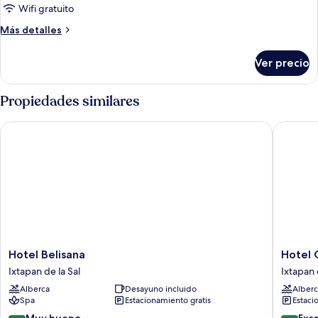
Wifi gratuito
Más
Más detalles
detalles
sobre
Ver precio
Habitación
Propiedades similares
Hotel Belisana
Hotel Qu
Hotel
Hotel
Hotel Belisana
Hotel 
Belisana
Quinta
Ixtapan de la Sal
Ixtapan 
Ixtapan
San
Alberca
Desayuno incluido
Alberc
de
Carlos
Spa
Estacionamiento gratis
Estaci
la
Ixtapan
Sal
de
8.2
9.4
Muy bueno
Exc