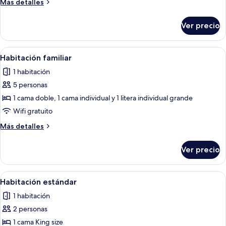
Más
Más detalles
detalles
sobre
Ver precio
Habitación
triple
Abrir
Una habitación tipo dormitorio con do
6
Habitación familiar
todas
1 habitación
las
5 personas
fotos
de
1 cama doble, 1 cama individual y 1 litera individual grande
Habitación
Wifi gratuito
familiar
Más
Más detalles
detalles
sobre
Ver precio
Habitación
familiar
Abrir
Un dormitorio con cama, mesita de noc
8
Habitación estándar
todas
1 habitación
las
2 personas
fotos
de
1 cama King size