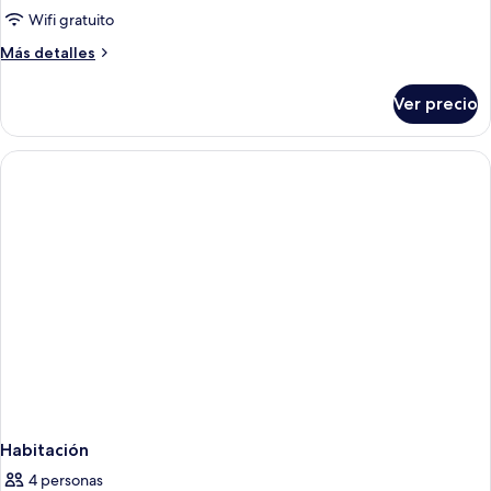
Habitación
Wifi gratuito
estándar
Más
Más detalles
detalles
sobre
Ver precio
Habitación
estándar
Habitación
4 personas